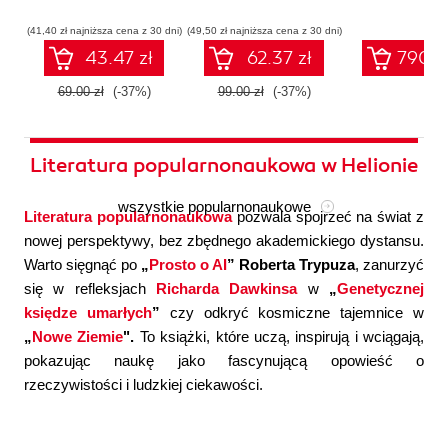
współczesnej
systemów
konfigura
sztucznej
wieloagentowych
(41,40 zł najniższa cena z 30 dni)
(49,50 zł najniższa cena z 30 dni)
inteligencji
43.47 zł
62.37 zł
790.0
69.00 zł
(-37%)
99.00 zł
(-37%)
Literatura popularnonaukowa w Helionie
wszystkie popularnonaukowe
Literatura popularnonaukowa
pozwala spojrzeć na świat z
nowej perspektywy, bez zbędnego akademickiego dystansu.
Warto sięgnąć po
„
Prosto o AI
” Roberta Trypuza
, zanurzyć
się w refleksjach
Richarda Dawkinsa
w
„
Genetycznej
księdze umarłych
”
czy odkryć kosmiczne tajemnice w
„
Nowe Ziemie
".
To książki, które uczą, inspirują i wciągają,
pokazując naukę jako fascynującą opowieść o
rzeczywistości i ludzkiej ciekawości.