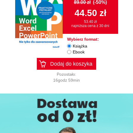
89.00 zł
(-50%)
44.50 zł
53.40 zł
najniższa cena z 30 dni
Wybierz format:
Książka
Ebook
Dodaj do koszyka
Pozostało:
16godz 59min