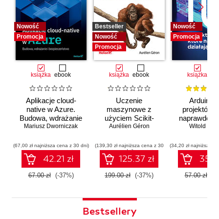
Nowość
Bestseller
Nowość
Promocja
Nowość
Promocja
Promocja
książka
ebook
książka
ebook
książka
eb
Aplikacje cloud-
Uczenie
Arduino. 
native w Azure.
maszynowe z
projektów, 
Budowa, wdrażanie
użyciem Scikit-
naprawdę dz
i bezpieczeństwo
Mariusz Dworniczak
Learn i PyTorch.
Aurélien Géron
Witold Wro
Koncepcje,
narzędzia i techniki
(67,00 zł najniższa cena z 30 dni)
(139,30 zł najniższa cena z 30
(34,20 zł najniższa ce
dni)
umożliwiające
42.21 zł
125.37 zł
35.91
konstruowanie
inteligentnych
67.00 zł
(-37%)
199.00 zł
(-37%)
57.00 zł
(-
systemów
Bestsellery