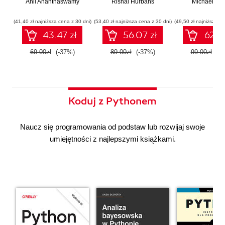
Anil Ananthaswamy
działaniu
Rishal Hurbans
Ilustrowany
Michael Alb
wdrażan
współczesnej
przewodnik
system
sztucznej
wieloagent
(41,40 zł najniższa cena z 30 dni)
(53,40 zł najniższa cena z 30 dni)
(49,50 zł najniższa ce
inteligencji
43.47 zł
56.07 zł
62.37
69.00zł
(-37%)
89.00zł
(-37%)
99.00zł
(-3
Koduj z Pythonem
Naucz się programowania od podstaw lub rozwijaj swoje
umiejętności z najlepszymi książkami.