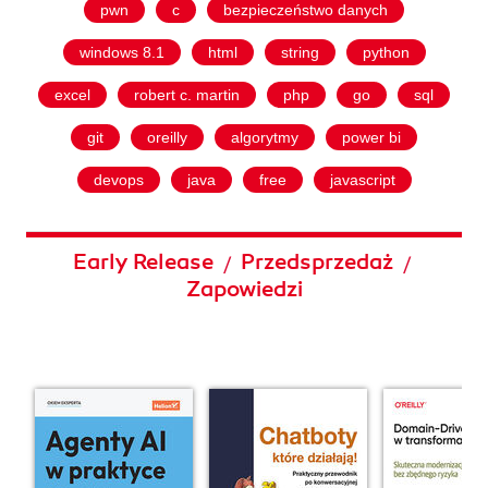
pwn
c
bezpieczeństwo danych
windows 8.1
html
string
python
excel
robert c. martin
php
go
sql
git
oreilly
algorytmy
power bi
devops
java
free
javascript
Early Release
Przedsprzedaż
/
/
Zapowiedzi