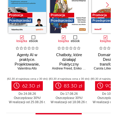
Promocja
Promocja
Promocja
Przedsprzedaż
Przedsprzedaż
Przedsprzedaż
książka
ebook
książka
ebook
książka
eb
Agenty AI w
Chatboty, które
Domain-Dr
praktyce.
działają!
Design 
Projektowanie,
Praktyczny
transforma
wdrażanie i
Valentina Alto
Andrew Freed
przewodnik po
,
Eniko Rozsa
,
Cari Jacobs
Carola Lilientha
systemó
skalowanie
konwersacyjnej
Skutecz
autonomicznych
sztucznej
moderniza
(62,30 zł najniższa cena z 30 dni)
(83,30 zł najniższa cena z 30 dni)
(90,30 zł najniższa ce
systemów
inteligencji
legacy b
62.30 zł
83.30 zł
90.3
zbędnego r
Do 24.08.26
Do 17.08.26
Do 10.08.
Oszczędzasz 30%!
Oszczędzasz 30%!
Oszczędzasz
W realizacji od 25.08.26 r.
W realizacji od 18.08.26 r.
W realizacji od 11