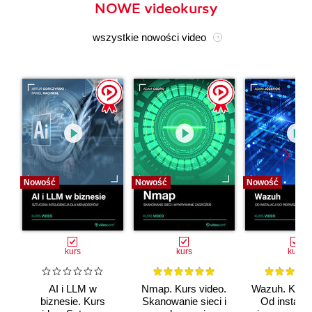
NOWE videokursy
wszystkie nowości video
Nowość
Nowość
Nowość
kurs
kurs
kurs
AI i LLM w
Nmap. Kurs video.
Wazuh. Kurs 
biznesie. Kurs
Skanowanie sieci i
Od instalac