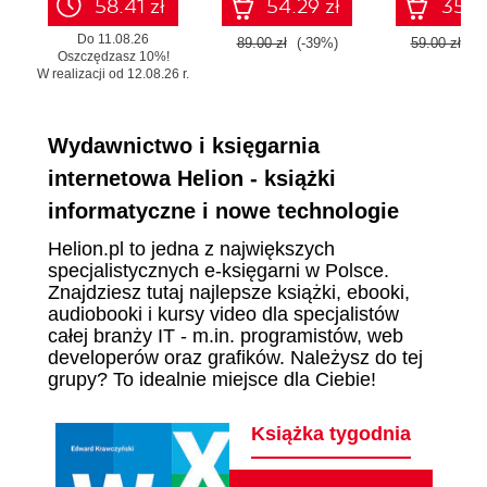
58.41 zł
54.29 zł
35.99
Do 11.08.26
89.00 zł
(-39%)
59.00 zł
(-
Oszczędzasz 10%!
W realizacji od 12.08.26 r.
Wydawnictwo i księgarnia
internetowa Helion - książki
informatyczne i nowe technologie
Helion.pl to jedna z największych
specjalistycznych e-księgarni w Polsce.
Znajdziesz tutaj najlepsze książki, ebooki,
audiobooki i kursy video dla specjalistów
całej branży IT - m.in. programistów, web
developerów oraz grafików. Należysz do tej
grupy? To idealnie miejsce dla Ciebie!
Książka tygodnia