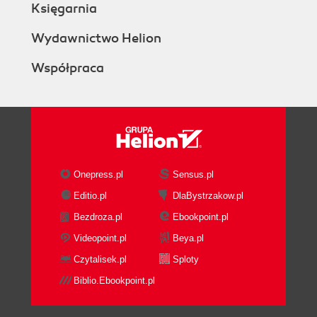
Księgarnia
Wydawnictwo Helion
Współpraca
Onepress.pl
Sensus.pl
Editio.pl
DlaBystrzakow.pl
Bezdroza.pl
Ebookpoint.pl
Videopoint.pl
Beya.pl
Czytalisek.pl
Sploty
Biblio.Ebookpoint.pl