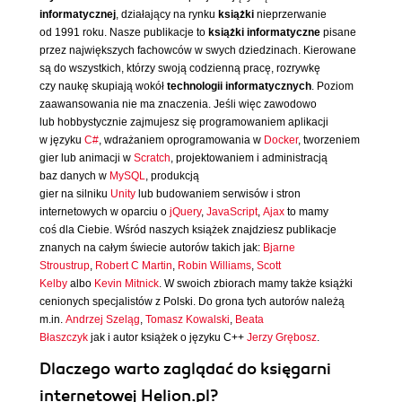
informatycznej
, działający na rynku
książki
nieprzerwanie
od 1991 roku. Nasze publikacje to
książki informatyczne
pisane
przez największych fachowców w swych dziedzinach. Kierowane
są do wszystkich, którzy swoją codzienną pracę, rozrywkę
czy naukę skupiają wokół
technologii informatycznych
. Poziom
zaawansowania nie ma znaczenia. Jeśli więc zawodowo
lub hobbystycznie zajmujesz się programowaniem aplikacji
w języku
C#
, wdrażaniem oprogramowania w
Docker
, tworzeniem
gier lub animacji w
Scratch
, projektowaniem i administracją
baz danych w
MySQL
, produkcją
gier na silniku
Unity
lub budowaniem serwisów i stron
internetowych w oparciu o
jQuery
,
JavaScript
,
Ajax
to mamy
coś dla Ciebie. Wśród naszych książek znajdziesz publikacje
znanych na całym świecie autorów takich jak:
Bjarne
Stroustrup
,
Robert C Martin
,
Robin Williams
,
Scott
Kelby
albo
Kevin Mitnick
. W swoich zbiorach mamy także książki
cenionych specjalistów z Polski. Do grona tych autorów należą
m.in.
Andrzej Szeląg
,
Tomasz Kowalski
,
Beata
Błaszczyk
jak i autor książek o języku C++
Jerzy Grębosz
.
Dlaczego warto zaglądać do księgarni
internetowej Helion.pl?