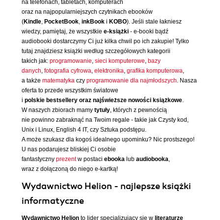
na telefonach, tabletach, komputerach
oraz na najpopularniejszych czytnikach ebooków
(
Kindle
,
PocketBook
,
inkBook
i
KOBO
). Jeśli stale łakniesz
wiedzy, pamiętaj, że wszystkie
e-książki
- e-booki bądź
audiobooki dostarczymy Ci już kilka chwil po ich zakupie! Tylko
tutaj znajdziesz książki według szczegółowych kategorii
takich jak:
programowanie
,
sieci komputerowe
,
bazy
danych
,
fotografia cyfrowa
,
elektronika
,
grafika komputerowa
,
a także
matematyka
czy
programowanie dla najmłodszych
. Nasza
oferta to przede wszystkim światowe
i
polskie bestsellery oraz najświeższe nowości książkowe
.
W naszych zbiorach mamy
tytuły
, których z pewnością
nie powinno zabraknąć na Twoim regale - takie jak Czysty kod,
Unix i Linux, English 4 IT, czy Sztuka podstępu.
A może szukasz dla kogoś idealnego upominku? Nic prostszego!
U nas podarujesz bliskiej Ci osobie
fantastyczny
prezent
w postaci
ebooka
lub
audiobooka
,
wraz z dołączoną do niego e-kartką!
Wydawnictwo Helion - najlepsze książki
informatyczne
Wydawnictwo Helion
to lider specjalizujący się w
literaturze