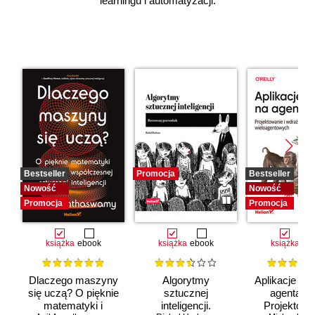
learningu i automatyzacji.
Bestseller
Promocja
Bestseller
Nowość
Nowość
Promocja
Promocja
książka
ebook
książka
ebook
książka
eb
Dlaczego maszyny
Algorytmy
Aplikacje opa
się uczą? O pięknie
sztucznej
agentach 
matematyki i
inteligencji.
Projektowan