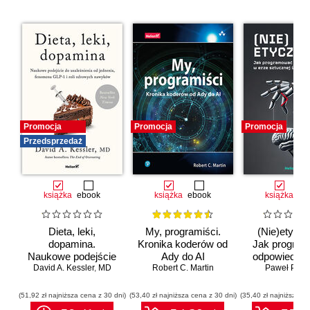
Promocja
Promocja
Promocja
Przedsprzedaż
książka
ebook
książka
ebook
książka
eb
Dieta, leki,
My, programiści.
(Nie)etyczn
dopamina.
Kronika koderów od
Jak progra
Naukowe podejście
Ady do AI
odpowiedzia
do uzależnienia od
David A. Kessler
,
MD
Robert C. Martin
erze sztuc
Paweł Półto
jedzenia, fenomenu
inteligenc
GLP-1 i roli
(51,92 zł najniższa cena z 30 dni)
(53,40 zł najniższa cena z 30 dni)
(35,40 zł najniższa ce
zdrowych nawyków