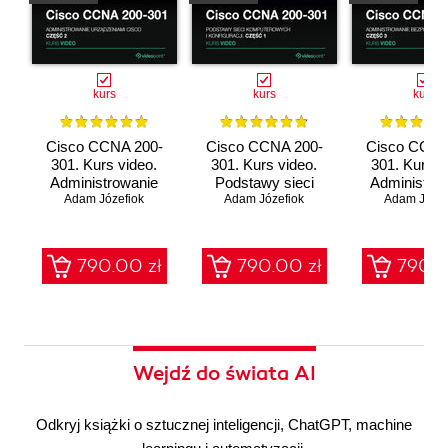
kurs
kurs
kurs
Cisco CCNA 200-
Cisco CCNA 200-
Cisco CCNA
301. Kurs video.
301. Kurs video.
301. Kurs v
Administrowanie
Podstawy sieci
Administro
urządzeniami Cisco
Adam Józefiok
komputerowych i
Adam Józefiok
bezpieczeń
Adam Józef
konfiguracji
sieci
790.00 zł
790.00 zł
790.0
Wejdź do świata AI
Odkryj książki o sztucznej inteligencji, ChatGPT, machine