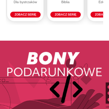
Dla bystrzaków
Biblia
Eduka
ZOBACZ SERIĘ
ZOBACZ SERIĘ
ZOBACZ 