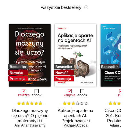
wszystkie bestsellery
Bestseller
Bestseller
Bestseller
Nowość
Nowość
Promocja
Promocja
książka
ebook
książka
ebook
kurs
Dlaczego maszyny
Aplikacje oparte na
Cisco CCNA
się uczą? O pięknie
agentach AI.
301. Kurs v
matematyki i
Projektowanie i
Podstawy s
Anil Ananthaswamy
działaniu
Michael Albada
wdrażanie
komputerow
Adam Józef