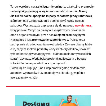
To, co wyróżnia naszą
księgarnię online
, to atrakcyjne
promocje
na książki
, pojawiające się u nas niemal codziennie.
Mamy
dla Ciebie także specjalne kupony rabatowe (kody rabatowe)
,
które pomogą Ci odpowiednio pomniejszyć kwoty Twoich
zakupów. Wystarczy, że zapiszesz się do naszego
newslettera
,
który pozwoli Ci być na bieżąco z książkowymi nowinkami
oraz z organizowanymi przez nas
akcjami promocyjnymi
.
Naszą misją jest
promowanie czytelnictwa
w Polsce oraz
zachęcanie do zdobywania nowej wiedzy. Zawsze dbamy także
o to, żeby zaspokoić potrzeby wszystkich czytelników, również
tych najbardziej wymagających - dlatego dokładamy wszelkich
starań, aby nasz oferta była często aktualizowana o bogate
w treści fachowe poradniki oraz podręczniki.
Pamiętaj, że kupując u nas wspierasz legalne czytelnictwo,
autorów i wydawców. Razem dbajmy o literaturę, wspólnie
tworząc rynek książki.