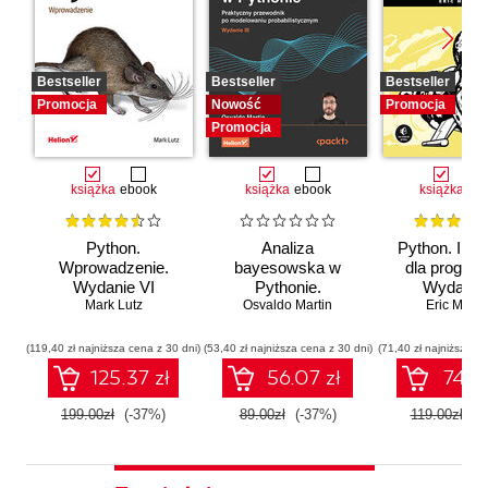
Bestseller
Bestseller
Bestseller
Promocja
Nowość
Promocja
Promocja
książka
ebook
książka
ebook
książka
eb
Python.
Analiza
Python. Inst
Wprowadzenie.
bayesowska w
dla program
Wydanie VI
Pythonie.
Wydanie I
Mark Lutz
Osvaldo Martin
Praktyczny
Eric Matth
przewodnik po
modelowaniu
(119,40 zł najniższa cena z 30 dni)
(53,40 zł najniższa cena z 30 dni)
(71,40 zł najniższa ce
probabilistycznym.
125.37 zł
56.07 zł
74.97
Wydanie III
199.00zł
(-37%)
89.00zł
(-37%)
119.00zł
(-