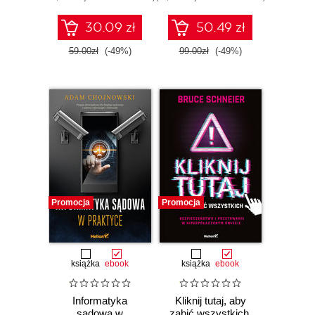
ocalisz swoją
organizację
30.09 zł
50.49 zł
59.00zł
(-49%)
99.00zł
(-49%)
Promocja
Promocja
książka
ebook
książka
ebook
Informatyka
Kliknij tutaj, aby
sądowa w
zabić wszystkich.