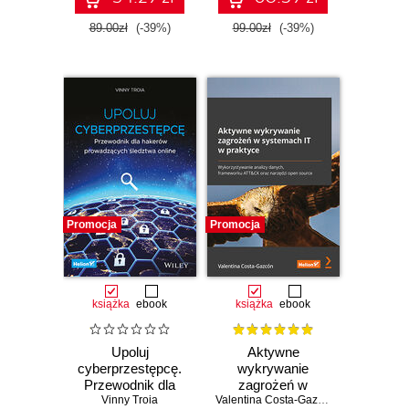
89.00zł
(-39%)
99.00zł
(-39%)
Promocja
Promocja
książka
ebook
książka
ebook
Upoluj
Aktywne
cyberprzestępcę.
wykrywanie
Przewodnik dla
zagrożeń w
Vinny Troia
hakerów
systemach IT w
Valentina Costa-Gazcón