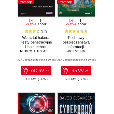
Promocja
Promocja
książka
ebook
książka
ebook
Warsztat hakera.
Podstawy
Testy penetracyjne
bezpieczeństwa
i inne techniki
informacji.
Matthew Hickey
wykrywania
,
Jennifer Arcuri
Jason Andress
Praktyczne
podatności
wprowadzenie
(59,40 zł najniższa cena z 30 dni)
(35,40 zł najniższa cena z 30 dni)
60.39 zł
35.99 zł
99.00zł
(-39%)
59.00zł
(-39%)