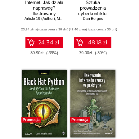
Internet. Jak działa
Sztuka
naprawdę?
prowadzenia
Ilustrowany
cyberkonfliktu.
Article 19 (Author)
przewodnik po
,
Mallory Knodel (Contributor)
Atak i obrona w
Dan Borges
,
Ulrike Uhlig i in.
protokołach,
czasie
(23,94 zł najniższa cena z 30 dni)
prywatności,
(47,40 zł najniższa cena z 30 dni)
rzeczywistym
cenzurze i
zarządzaniu
24.34 zł
48.18 zł
39.90zł
(-39%)
79.00zł
(-39%)
Promocja
Promocja