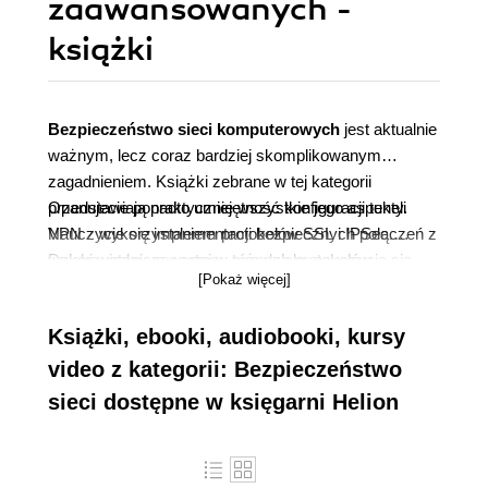
zaawansowanych -
książki
Bezpieczeństwo sieci komputerowych
jest aktualnie
ważnym, lecz coraz bardziej skomplikowanym
zagadnieniem. Książki zebrane w tej kategorii
przedstawiają praktycznie wszystkie jego aspekty.
Opanujecie ponadto umiejętność konfiguracji tuneli
Nauczycie się implementacji bezpiecznych połączeń z
VPN z wykorzystaniem protokołów SSL i IPSec.
wykorzystaniem szeregu różnych protokołów
Dzięki wiedzy zawartej w tym dziale, nauczycie się
[Pokaż więcej]
sieciowych, a także wykorzystywać protokół SSH do
skutecznie bronić przed włamaniami, atakami DDoS
pracy na zdalnych systemach.
czy działaniom typu IP-spoofing.
Książki, ebooki, audiobooki, kursy
video z kategorii: Bezpieczeństwo
sieci dostępne w księgarni Helion