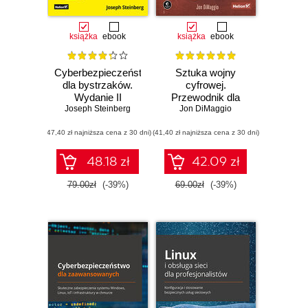
książka
ebook
książka
ebook
Cyberbezpieczeństwo
Sztuka wojny
dla bystrzaków.
cyfrowej.
Wydanie II
Przewodnik dla
Joseph Steinberg
śledczego po
Jon DiMaggio
szpiegostwie,
(47,40 zł najniższa cena z 30 dni)
(41,40 zł najniższa cena z 30 dni)
oprogramowaniu
ransomware i
cyberprzestępczości
48.18 zł
42.09 zł
zorganizowanej
79.00zł
(-39%)
69.00zł
(-39%)