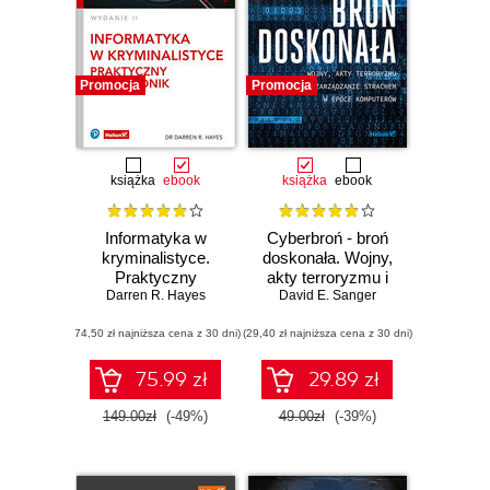
Promocja
Promocja
książka
ebook
książka
ebook
Informatyka w
Cyberbroń - broń
kryminalistyce.
doskonała. Wojny,
Praktyczny
akty terroryzmu i
Darren R. Hayes
przewodnik.
David E. Sanger
zarządzanie
Wydanie II
strachem w epoce
(74,50 zł najniższa cena z 30 dni)
(29,40 zł najniższa cena z 30 dni)
komputerów
75.99 zł
29.89 zł
149.00zł
(-49%)
49.00zł
(-39%)