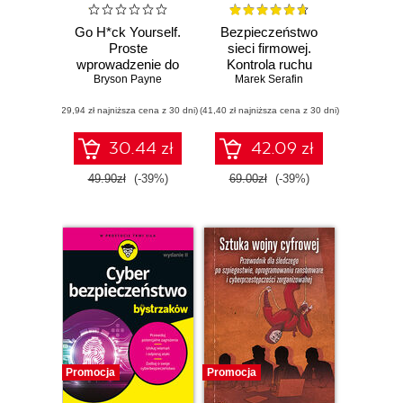
Go H*ck Yourself.
Bezpieczeństwo
Proste
sieci firmowej.
wprowadzenie do
Kontrola ruchu
obrony przed
Bryson Payne
wychodzącego
Marek Serafin
cyberatakami
(29,94 zł najniższa cena z 30 dni)
(41,40 zł najniższa cena z 30 dni)
30.44 zł
42.09 zł
49.90zł
(-39%)
69.00zł
(-39%)
Promocja
Promocja