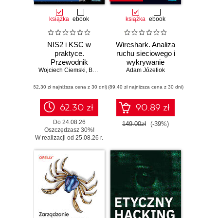
książka
ebook
książka
ebook
NIS2 i KSC w
Wireshark. Analiza
praktyce.
ruchu sieciowego i
Przewodnik
wykrywanie
Wojciech Ciemski
wdrożeniowy dla
,
Bartłomiej Wieczorek
Adam Józefiok
włamań
organizacji
(62,30 zł najniższa cena z 30 dni)
(89,40 zł najniższa cena z 30 dni)
62.30 zł
90.89 zł
Do 24.08.26
149.00zł
(-39%)
Oszczędzasz 30%!
W realizacji od 25.08.26 r.