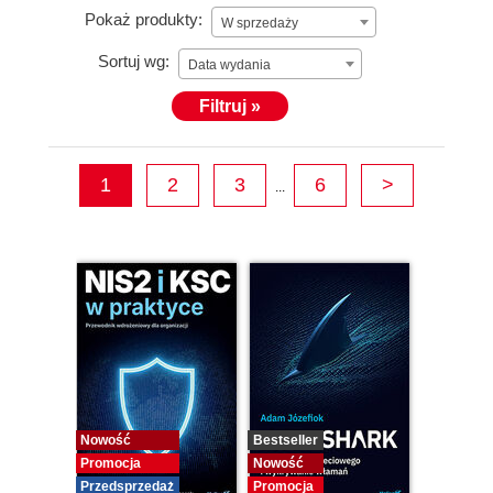
Pokaż produkty:
W sprzedaży
Sortuj wg:
Data wydania
Filtruj »
1
2
3
6
>
...
Nowość
Bestseller
Promocja
Nowość
Przedsprzedaż
Promocja