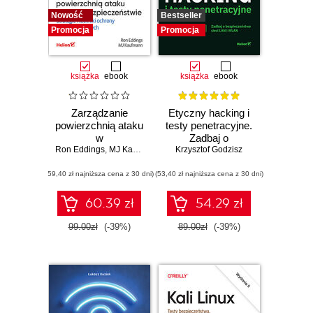
Nowość
Bestseller
Promocja
Promocja
książka
ebook
książka
ebook
Zarządzanie
Etyczny hacking i
powierzchnią ataku
testy penetracyjne.
w
Zadbaj o
cyberbezpieczeństwie.
Ron Eddings
,
MJ Kaufmann
bezpieczeństwo
Krzysztof Godzisz
Strategie i techniki
sieci LAN i WLAN
(59,40 zł najniższa cena z 30 dni)
ochrony zasobów
(53,40 zł najniższa cena z 30 dni)
cyfrowych
60.39 zł
54.29 zł
99.00zł
(-39%)
89.00zł
(-39%)