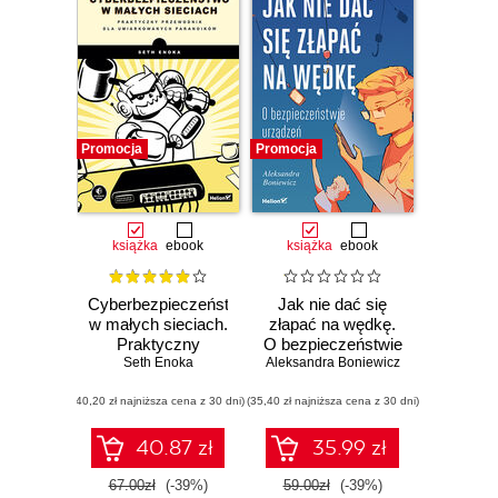
Promocja
Promocja
książka
ebook
książka
ebook
Cyberbezpieczeństwo
Jak nie dać się
w małych sieciach.
złapać na wędkę.
Praktyczny
O bezpieczeństwie
przewodnik dla
Seth Enoka
Aleksandra Boniewicz
urządzeń
umiarkowanych
mobilnych
(40,20 zł najniższa cena z 30 dni)
paranoików
(35,40 zł najniższa cena z 30 dni)
40.87 zł
35.99 zł
67.00zł
(-39%)
59.00zł
(-39%)