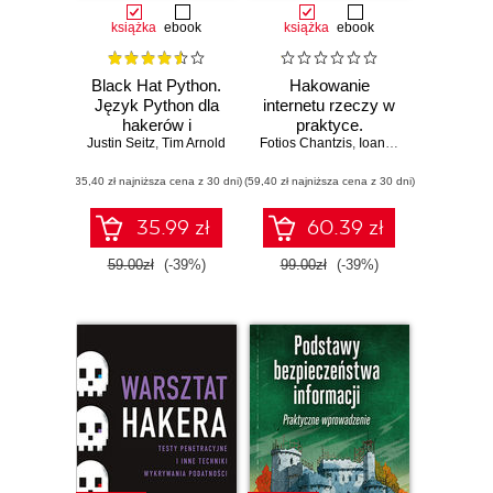
książka
ebook
książka
ebook
Black Hat Python.
Hakowanie
Język Python dla
internetu rzeczy w
hakerów i
praktyce.
Justin Seitz
pentesterów.
,
Tim Arnold
Fotios Chantzis
Przewodnik po
,
Ioannis Stais
,
Paulino
Wydanie II
skutecznych
(35,40 zł najniższa cena z 30 dni)
(59,40 zł najniższa cena z 30 dni)
metodach
atakowania IoT
35.99 zł
60.39 zł
59.00zł
(-39%)
99.00zł
(-39%)