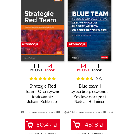
Promocja
Promocja
książka
ebook
książka
ebook
Strategie Red
Blue team i
Team. Ofensywne
cyberbezpieczeństwo.
testowanie
Zestaw narzędzi
zabezpieczeń w
Johann Rehberger
dla specjalistów od
Nadean H. Tanner
praktyce
zabezpieczeń w
(49,50 zł najniższa cena z 30 dni)
(47,40 zł najniższa cena z 30 dni)
sieci
50.49 zł
48.18 zł