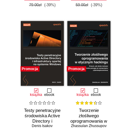
79.00zł
(-39%)
59.00zł
(-39%)
Promocja
Promocja
książka
ebook
książka
ebook
Testy penetracyjne
Tworzenie
środowiska Active
złośliwego
Directory i
oprogramowania w
infrastruktury
Denis Isakov
Zhassulan Zhussupov
etycznym
opartej na
hackingu. Zrozum,