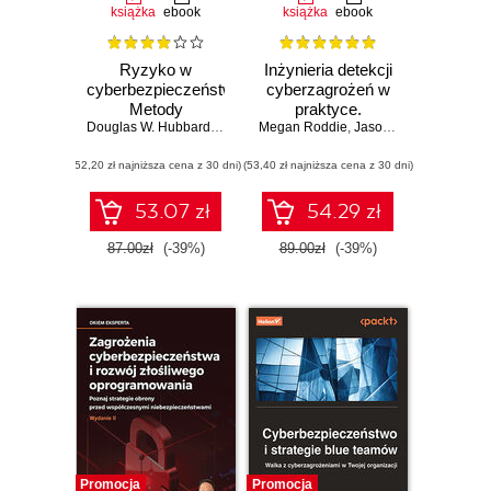
książka
ebook
książka
ebook
Ryzyko w
Inżynieria detekcji
cyberbezpieczeństwie.
cyberzagrożeń w
Metody
praktyce.
modelowania,
Douglas W. Hubbard
,
Richard Seiersen
Megan Roddie
Planowanie,
,
Jason Deyalsingh
,
Gar
pomiaru i
tworzenie i
(52,20 zł najniższa cena z 30 dni)
szacowania
(53,40 zł najniższa cena z 30 dni)
walidacja
ryzyka. Wydanie II
mechanizmów
wykrywania
53.07 zł
54.29 zł
zagrożeń
87.00zł
(-39%)
89.00zł
(-39%)
Promocja
Promocja