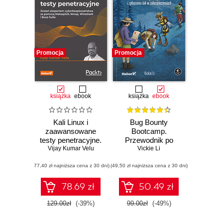
Promocja
Promocja
książka
ebook
książka
ebook
Kali Linux i
Bug Bounty
zaawansowane
Bootcamp.
testy penetracyjne.
Przewodnik po
Zostań ekspertem
Vijay Kumar Velu
tropieniu i
Vickie Li
cyberbezpieczeństwa
zgłaszaniu luk w
(77,40 zł najniższa cena z 30 dni)
za pomocą
(49,50 zł najniższa cena z 30 dni)
zabezpieczeniach
Metasploit, Nmap,
Wireshark i Burp
78.69 zł
50.49 zł
Suite. Wydanie IV
129.00zł
(-39%)
99.00zł
(-49%)