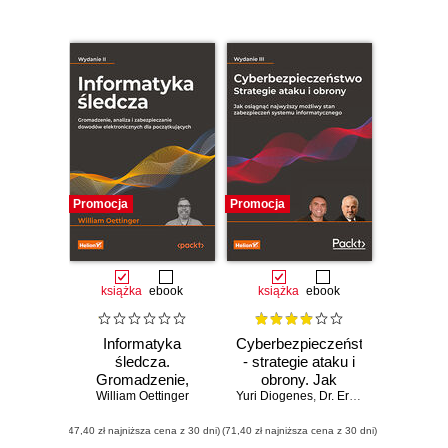
Promocja
Promocja
książka
ebook
książka
ebook
Informatyka
Cyberbezpieczeństwo
śledcza.
- strategie ataku i
Gromadzenie,
obrony. Jak
William Oettinger
analiza i
Yuri Diogenes
osiągnąć
,
Dr. Erdal Ozkaya
zabezpieczanie
najwyższy
(47,40 zł najniższa cena z 30 dni)
dowodów
(71,40 zł najniższa cena z 30 dni)
możliwy stan