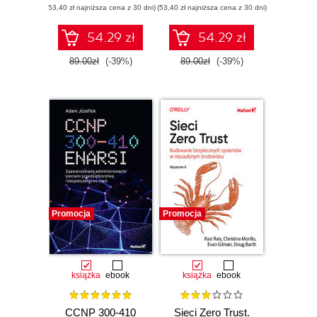
(53,40 zł najniższa cena z 30 dni)
systemie Windows
(53,40 zł najniższa cena z 30 dni)
jak działa malware
i jak ta wiedza
pomaga we
54.29 zł
54.29 zł
wzmacnianiu
cyberbezpieczeństwa
89.00zł
(-39%)
89.00zł
(-39%)
Promocja
Promocja
książka
ebook
książka
ebook
CCNP 300-410
Sieci Zero Trust.