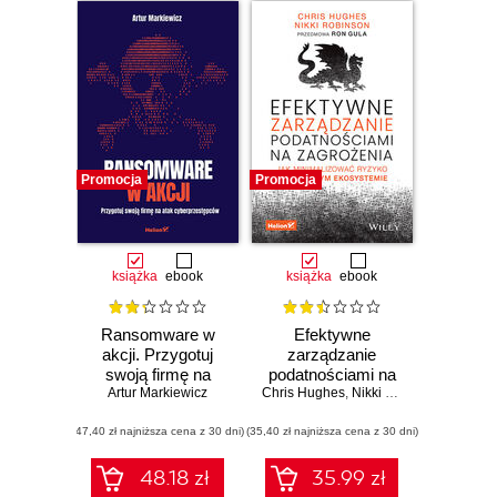
Promocja
Promocja
książka
ebook
książka
ebook
Ransomware w
Efektywne
akcji. Przygotuj
zarządzanie
swoją firmę na
podatnościami na
Artur Markiewicz
atak
Chris Hughes
zagrożenia. Jak
,
Nikki Robinson
cyberprzestępców
minimalizować
(47,40 zł najniższa cena z 30 dni)
(35,40 zł najniższa cena z 30 dni)
ryzyko w
cyfrowym
ekosystemie
48.18 zł
35.99 zł