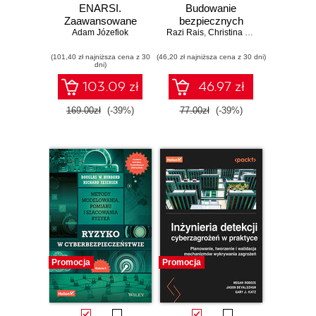
ENARSI.
Budowanie
Zaawansowane
bezpiecznych
administrowanie
Adam Józefiok
Razi Rais
systemów w
,
Christina Morillo
,
Evan Gilm
sieciami
niezaufanym
(101,40 zł najniższa cena z 30
przedsiębiorstwa i
(46,20 zł najniższa cena z 30 dni)
środowisku.
dni)
bezpieczeństwo
Wydanie II
sieci
103.09 zł
46.97 zł
169.00zł
(-39%)
77.00zł
(-39%)
Promocja
Promocja