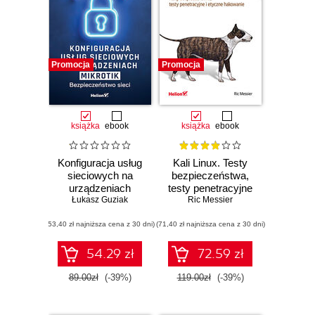
Promocja
Promocja
książka
ebook
książka
ebook
Konfiguracja usług
Kali Linux. Testy
sieciowych na
bezpieczeństwa,
urządzeniach
testy penetracyjne
Łukasz Guziak
MikroTik.
Ric Messier
i etyczne
Bezpieczeństwo
hakowanie.
(53,40 zł najniższa cena z 30 dni)
sieci
(71,40 zł najniższa cena z 30 dni)
Wydanie II
54.29 zł
72.59 zł
89.00zł
(-39%)
119.00zł
(-39%)