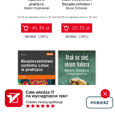
praktyce
Bezpieczeństwo i
Adam Chojnowski
przetrwanie w
Bruce Schneier
hiperpołączonym
(44,50 zł najniższa cena z 30 dni)
(19,95 zł najniższa cena z 30 dni)
świecie
45.39 zł
20.35 zł
89.00zł
(-49%)
39.90zł
(-49%)
Promocja
Promocja
książka
ebook
książka
ebook