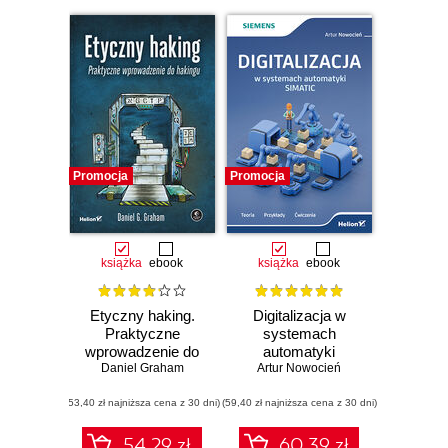
Promocja
Promocja
książka
ebook
książka
ebook
Etyczny haking.
Digitalizacja w
Praktyczne
systemach
wprowadzenie do
automatyki
Daniel Graham
hakingu
SIMATIC. Teoria,
Artur Nowocień
przykłady,
(53,40 zł najniższa cena z 30 dni)
(59,40 zł najniższa cena z 30 dni)
ćwiczenia
54.29 zł
60.39 zł