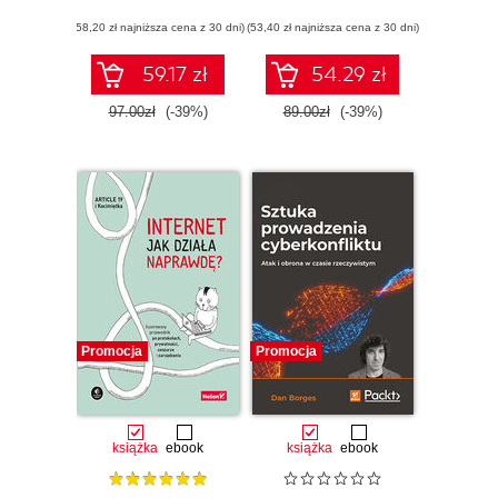
prowadzących
praktyce.
(58,20 zł najniższa cena z 30 dni)
śledztwa online
(53,40 zł najniższa cena z 30 dni)
Wykorzystywanie
analizy danych,
frameworku
59.17 zł
54.29 zł
ATT&CK oraz
narzędzi open
97.00zł
(-39%)
89.00zł
(-39%)
source
Promocja
Promocja
książka
ebook
książka
ebook