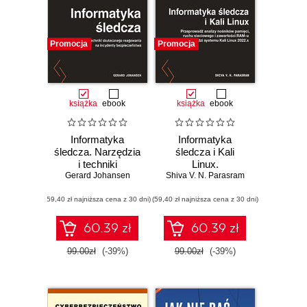
Promocja
Promocja
książka
ebook
książka
ebook
Informatyka
Informatyka
śledcza. Narzędzia
śledcza i Kali
i techniki
Linux.
Gerard Johansen
skutecznego
Shiva V. N. Parasram
Przeprowadź
reagowania na
analizy nośników
(59,40 zł najniższa cena z 30 dni)
incydenty
(59,40 zł najniższa cena z 30 dni)
pamięci, ruchu
bezpieczeństwa.
sieciowego i
Wydanie III
zawartości RAM-u
60.39 zł
60.39 zł
za pomocą
narzędzi systemu
99.00zł
(-39%)
99.00zł
(-39%)
Kali Linux 2022.x.
Wydanie III