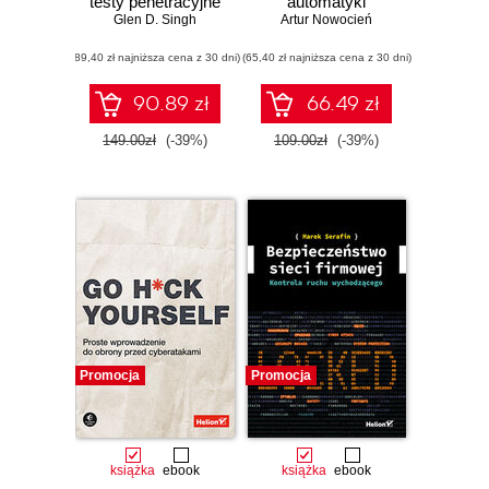
testy penetracyjne
automatyki
Glen D. Singh
za pomocą
SIMATIC. Teoria,
Artur Nowocień
narzędzi Nmap,
przykłady,
(89,40 zł najniższa cena z 30 dni)
Metasploit,
(65,40 zł najniższa cena z 30 dni)
ćwiczenia.
Aircrack-ng i
Wydanie II
Empire. Wydanie II
90.89 zł
66.49 zł
149.00zł
(-39%)
109.00zł
(-39%)
Promocja
Promocja
książka
ebook
książka
ebook