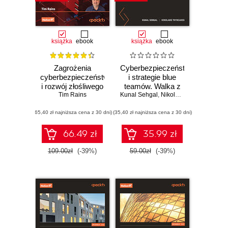
książka
ebook
książka
ebook
Zagrożenia
Cyberbezpieczeństwo
cyberbezpieczeństwa
i strategie blue
i rozwój złośliwego
teamów. Walka z
oprogramowania.
Tim Rains
Kunal Sehgal
cyberzagrożeniami
,
Nikolaos Thymianis
Poznaj strategie
w Twojej
(65,40 zł najniższa cena z 30 dni)
obrony przed
(35,40 zł najniższa cena z 30 dni)
organizacji
współczesnymi
niebezpieczeństwami.
66.49 zł
35.99 zł
Wydanie II
109.00zł
(-39%)
59.00zł
(-39%)