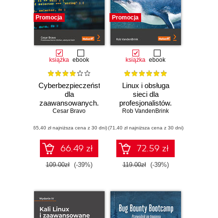
Promocja
Promocja
książka
ebook
książka
ebook
Cyberbezpieczeństwo
Linux i obsługa
dla
sieci dla
zaawansowanych.
profesjonalistów.
Skuteczne
Cesar Bravo
Rob VandenBrink
Konfiguracja i
zabezpieczenia
stosowanie
(65,40 zł najniższa cena z 30 dni)
systemu Windows,
(71,40 zł najniższa cena z 30 dni)
bezpiecznych
Linux, IoT i
usług sieciowych
infrastruktury w
66.49 zł
72.59 zł
chmurze
109.00zł
(-39%)
119.00zł
(-39%)