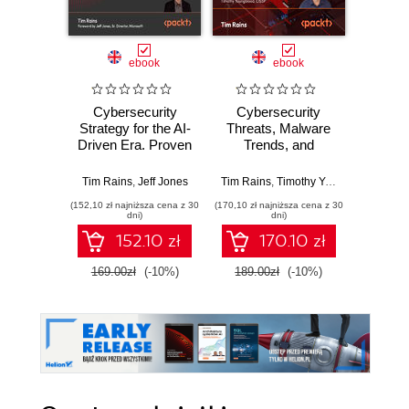
ebook
ebook
Cybersecurity
Cybersecurity
Cybe
Strategy for the AI-
Threats, Malware
Threa
Driven Era. Proven
Trends, and
Tre
strategies and
Strategies.
Strateg
data-driven tactics
Discover risk
mitiga
Tim Rains
,
Jeff Jones
Tim Rains
,
Timothy Youngblood
Ti
to disrupt attacks
mitigation
malwar
(152,10 zł najniższa cena z 30
(170,10 zł najniższa cena z 30
(242,10 zł 
and strengthen
strategies for
and o
dni)
dni)
enterprise
modern threats to
enginee
152.10 zł
170.10 zł
defenses - Third
your organization -
Edition
Second Edition
169.00zł
(-10%)
189.00zł
(-10%)
269.0