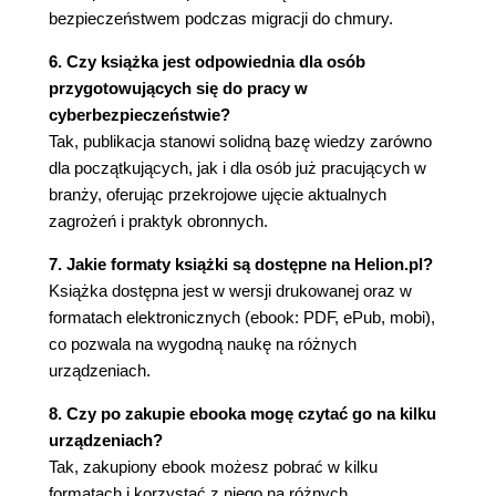
Źródła danych niezwiązane z
bezpieczeństwem podczas migracji do chmury.
bezpieczeństwem
6. Czy książka jest odpowiednia dla osób
O szkodliwym oprogramowaniu
przygotowujących się do pracy w
Jak rozprzestrzenia się szkodliwe
cyberbezpieczeństwie?
oprogramowanie
Tak, publikacja stanowi solidną bazę wiedzy zarówno
Trojany
dla początkujących, jak i dla osób już pracujących w
Potencjalnie niechciane oprogramowanie
branży, oferując przekrojowe ujęcie aktualnych
Eksploity i zestawy eksploitów
zagrożeń i praktyk obronnych.
Robaki
Ransomware
7. Jakie formaty książki są dostępne na Helion.pl?
Wirusy
Książka dostępna jest w wersji drukowanej oraz w
Modyfikatory przeglądarek
formatach elektronicznych (ebook: PDF, ePub, mobi),
Wskaźniki rozpowszechnienia szkodliwego
co pozwala na wygodną naukę na różnych
oprogramowania
urządzeniach.
Globalna analiza infekcji systemów Windows
8. Czy po zakupie ebooka mogę czytać go na kilku
szkodliwym oprogramowaniem
urządzeniach?
Regionalna analiza infekcji systemów Windows
Tak, zakupiony ebook możesz pobrać w kilku
szkodliwym oprogramowaniem
formatach i korzystać z niego na różnych
Obraz zagrożeń na Bliskim Wschodzie i w