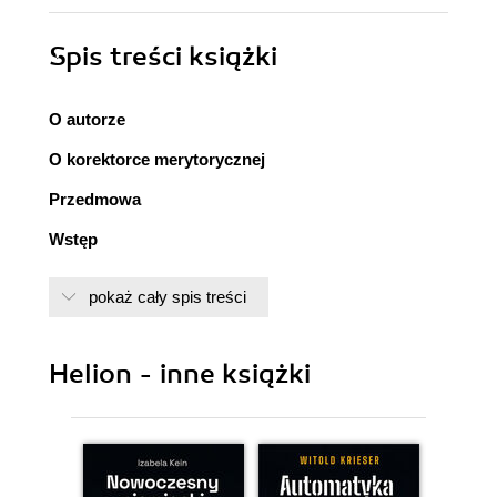
Spis treści
książki
O autorze
O korektorce merytorycznej
Przedmowa
Wstęp
Rozdział 1. Wprowadzenie
pokaż cały spis treści
Różne typy (spektrum) CISO
Jak przedsiębiorstwa ulegają pierwszym atakom i
podstawy cyberbezpieczeństwa
Helion - inne książki
Niezałatane luki w zabezpieczeniach
Błędy w konfiguracji
Słabe, ujawnione i wykradzione
poświadczenia