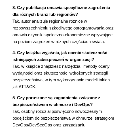
Trendy dotyczące luk w systemach
3. Czy publikacja omawia specyficzne zagrożenia
operacyjnych
dla różnych branż lub regionów?
Trendy dotyczące luk w przeglądarkach
Tak, autor analizuje regionalne różnice w
Podsumowanie planu zmniejszania
rozpowszechnieniu szkodliwego oprogramowania oraz
podatności na ataki
omawia czynniki społeczno-ekonomiczne wpływające
Wskazówki dotyczące zarządzania lukami w
na poziom zagrożeń w różnych częściach świata.
zabezpieczeniach
4. Czy książka wyjaśnia, jak ocenić skuteczność
Podsumowanie
istniejących zabezpieczeń w organizacji?
Przypisy
Tak, w książce znajdziesz narzędzia i metody oceny
Rozdział 4. Ewolucja szkodliwego oprogramowania
wydajności oraz skuteczności wdrożonych strategii
Wprowadzenie
bezpieczeństwa, w tym wykorzystanie modeli takich
Dlaczego dla Windows jest znacznie więcej
jak ATT&CK.
szkodliwego oprogramowania niż dla innych
systemów operacyjnych?
5. Czy poruszane są zagadnienia związane z
Źródła danych
bezpieczeństwem w chmurze i DevOps?
Malicious Software Removal Tool
Tak, osobny rozdział poświęcono nowoczesnym
Narzędzia antywirusowe działające w czasie
podejściom do bezpieczeństwa w chmurze, strategiom
rzeczywistym
DevOps/DevSecOps oraz zarządzaniu