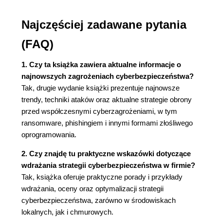
Skala czasu
Rozpoznawanie szumu
Najczęściej zadawane pytania
Przewidywanie przyszłości
Motywy dostawców
(FAQ)
Podsumowanie
Przypisy
1. Czy ta książka zawiera aktualne informacje o
najnowszych zagrożeniach cyberbezpieczeństwa?
Rozdział 3. Wykorzystanie trendów podatności w
Tak, drugie wydanie książki prezentuje najnowsze
celu zmniejszenia ryzyka i kosztów
trendy, techniki ataków oraz aktualne strategie obrony
Wprowadzenie
przed współczesnymi cyberzagrożeniami, w tym
Podstawy zarządzania lukami w
ransomware, phishingiem i innymi formami złośliwego
zabezpieczeniach
oprogramowania.
Źródła informacji o ujawnianych lukach w
2. Czy znajdę tu praktyczne wskazówki dotyczące
zabezpieczeniach
wdrażania strategii cyberbezpieczeństwa w firmie?
Trendy w ujawnianiu luk w zabezpieczeniach
Tak, książka oferuje praktyczne porady i przykłady
Trendy dotyczące luk w zabezpieczeniach
wdrażania, oceny oraz optymalizacji strategii
dostawców i produktów
cyberbezpieczeństwa, zarówno w środowiskach
Zmniejszanie ryzyka i kosztów: mierzenie
lokalnych, jak i chmurowych.
usprawnień dostawców i produktów