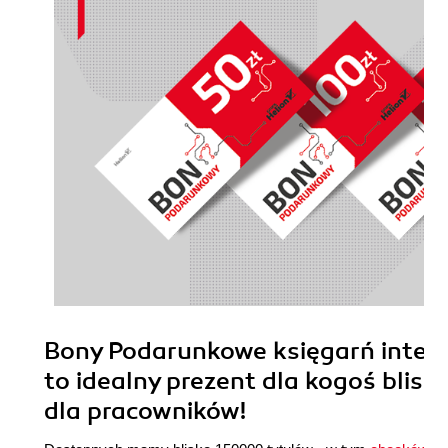
Bony Podarunkowe księgarń inter
to idealny prezent dla kogoś blisk
dla pracowników!