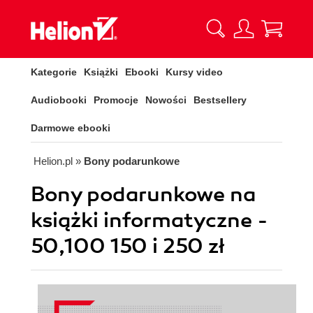
Kategorie
Książki
Ebooki
Kursy video
Audiobooki
Promocje
Nowości
Bestsellery
Darmowe ebooki
Helion.pl
»
Bony podarunkowe
Bony podarunkowe na
książki informatyczne -
50,100 150 i 250 zł