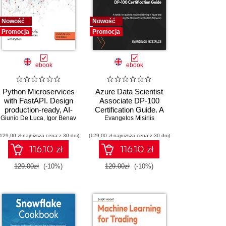
Nowość
Nowość
Promocja
Promocja
ebook
ebook
Python Microservices
Azure Data Scientist
with FastAPI. Design
Associate DP-100
production-ready, AI-
Certification Guide. A
Giunio De Luca
enabled microservices
,
Igor Benav
hands-on guide to
Evangelos Misirlis
with Python
machine learning in
(129,00 zł najniższa cena z 30 dni)
(129,00 zł najniższa cena z 30 dni)
Azure and passing the
Microsoft Certified DP-
116.10 zł
116.10 zł
100 exam - Second
Edition
129.00zł
(-10%)
129.00zł
(-10%)