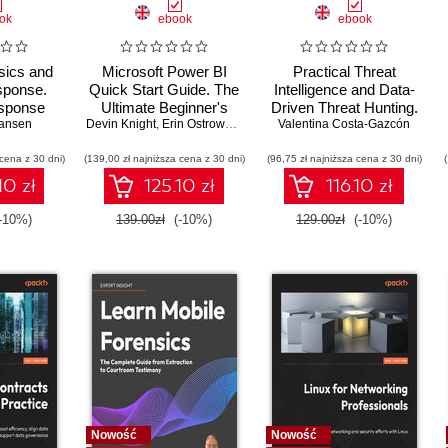
ok
ebook
ebook
nsics and
Microsoft Power BI
Practical Threat
sponse.
Quick Start Guide. The
Intelligence and Data-
esponse
Ultimate Beginner's
Driven Threat Hunting.
niques for
ansen
Devin Knight
Guide to Power BI,
,
Erin Ostrowsky
,
Mitchell Pearson
Valentina Costa-Gazcón
Elevate your
,
Bradley Schacht
er threat
Data Storytelling, AI
cybersecurity efforts,
 cena z 30 dni)
 Fourth
(139,00 zł najniższa cena z 30 dni)
Tools, and Microsoft
(96,75 zł najniższa cena z 30 dni)
enhance detection, and
n
Fabric - Fourth Edition
defend with ATT&CK™
10 zł
125.10 zł
116.10 zł
& open tools - Second
Edition
-10%)
139.00zł
(-10%)
129.00zł
(-10%)
Nowość
Nowość