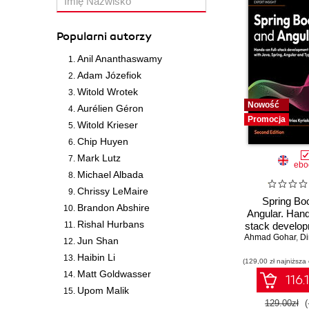
Hostersi
Instrukcje dla programisty
IT Governance Publishing
Intensywny trening
Popularni autorzy
ITStart
Kanon informatyki
Anil Ananthaswamy
Instytut Badań Literackich
Kompendium programisty
PAN
Adam Józefiok
Kreatywna fotografia
Instytut Elektrotechniki
Witold Wrotek
Krok po kroku
Nowość
Aurélien Géron
Kar-Group
Księga eksperta
Promocja
Witold Krieser
LOGOS MEDIA
Kurs
Chip Huyen
Literat
Learn
Mark Lutz
Lubelska Akademia WSEI
ebo
Learning
Michael Albada
MALWAREHUNTER
Leksykon kieszonkowy
Chrissy LeMaire
MT Biznes
Mastering
Spring Bo
Brandon Abshire
Magazyn Programista
Angular. Hand
Microsoft Press
Rishal Hurbans
stack develop
Marginesy
Młodzi giganci
Ahmad Gohar
Java, Spring
,
Dimi
Jun Shan
Media Rodzina
programowania
and TypeSc
Haibin Li
(129,00 zł najniższa
Second Ed
Medical Education
Multimedialny trener
Matt Goldwasser
116.
Mercury Learning
Niebieski podręcznik
Upom Malik
My Book
Nieoficjalny podręcznik
129.00zł
(