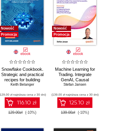
Nowość
Nowość
Promocja
Promocja
ebook
ebook
Snowflake Cookbook.
Machine Learning for
Strategic and practical
Trading. Integrate
recipes for building
GenAI, Causal
governed, intelligent, AI-
,
Stephen Brown
Keith Belanger
,
Farbod Shirzadian
Inference, and
,
Stefan Jansen
Alejandro Sanchez
ready data platforms -
Reinforcement Learning
(129,00 zł najniższa cena z 30 dni)
Second Edition
(139,00 zł najniższa cena z 30 dni)
into Real World Trading
Systems - Third Edition
116.10 zł
125.10 zł
129.00zł
(-10%)
139.00zł
(-10%)