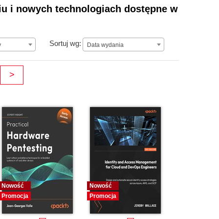
niu i nowych technologiach dostępne w
Data wydania
Sortuj wg:
y
Data wydania
>
Nowość
Nowość
Promocja
Promocja