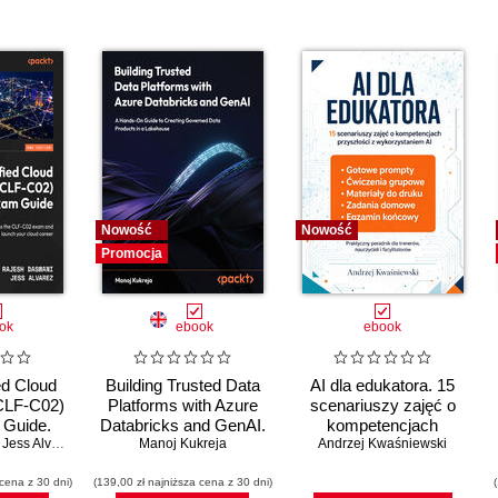
Nowość
Nowość
Promocja
ok
ebook
ebook
ed Cloud
Building Trusted Data
AI dla edukatora. 15
(CLF-C02)
Platforms with Azure
scenariuszy zajęć o
n Guide.
Databricks and GenAI.
kompetencjach
 AWS
,
Jess Alvarez
A Hands-On Guide to
Manoj Kukreja
Andrzej Kwaśniewski
przyszłości z
s, cloud
Creating Governed
wykorzystaniem AI
 cena z 30 dni)
security,
(139,00 zł najniższa cena z 30 dni)
Data Products in a