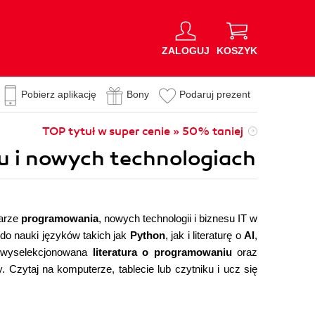
ZALOGUJ
KOSZYK
Pobierz aplikację
Bony
Podaruj prezent
TOP tytuł w super cenie » 50% taniej
iu i nowych technologiach
zarze
programowania
, nowych technologii i biznesu IT w
do nauki języków takich jak
Python
, jak i literaturę o
AI
,
e wyselekcjonowana
literatura o programowaniu
oraz
 Czytaj na komputerze, tablecie lub czytniku i ucz się