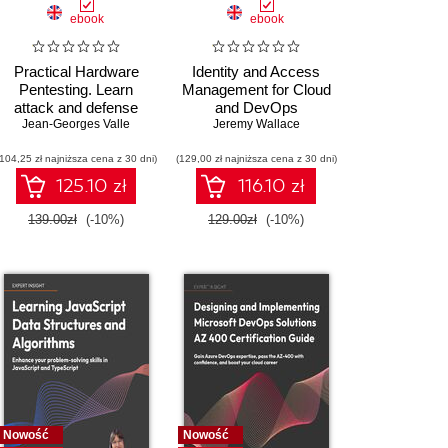
ebook
ebook
Practical Hardware
Identity and Access
Pentesting. Learn
Management for Cloud
attack and defense
and DevOps
Jean-Georges Valle
techniques for
Engineers. Design and
Jeremy Wallace
embedded systems in
automate secure
(104,25 zł najniższa cena z 30 dni)
IoT and other devices -
(129,00 zł najniższa cena z 30 dni)
identity access
Second Edition
strategies across
125.10 zł
116.10 zł
Azure, AWS, and GCP
139.00zł
(-10%)
129.00zł
(-10%)
Nowość
Nowość