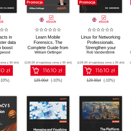
Promocja
Promocja
ok
ebook
ebook
acts in
Learn Mobile
Linux for Networking
ster data
Forensics. The
Professionals.
o boost
Complete Guide from
Strengthen your
lign data
ngwood
Extraction to Courtroom
William Oettinger
networking and security
Rob VandenBrink
ng, and
Testimony
efforts with Linux -
cena z 30 dni)
data
(129,00 zł najniższa cena z 30 dni)
(129,00 zł najniższa cena z 30 dni)
Second Edition
nce
10 zł
116.10 zł
116.10 zł
-10%)
129.00zł
(-10%)
129.00zł
(-10%)