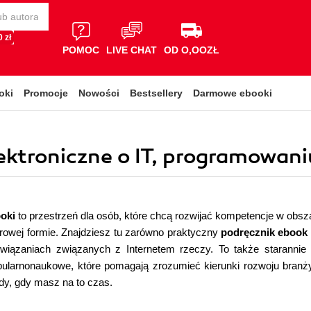
 zł
POMOC
LIVE CHAT
OD O,OOZŁ
oki
Promocje
Nowości
Bestsellery
Darmowe ebooki
elektroniczne o IT, programowan
oki
to przestrzeń dla osób, które chcą rozwijać kompetencje w obs
rowej formie. Znajdziesz tu zarówno praktyczny
podręcznik ebook
wiązaniach związanych z Internetem rzeczy. To także staranni
pularnonaukowe, które pomagają zrozumieć kierunki rozwoju branży.
dy, gdy masz na to czas.