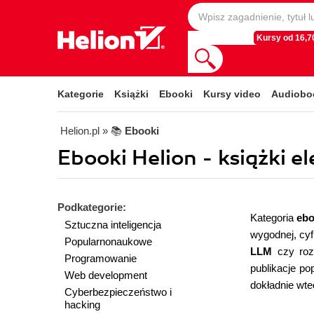
Kursy od 16,70
Kategorie
Książki
Ebooki
Kursy video
Audiobo
Helion.pl
» 📚
Ebooki
Ebooki Helion - książki 
Podkategorie:
Kategoria
ebo
Sztuczna inteligencja
wygodnej, cyf
Popularnonaukowe
LLM
czy roz
Programowanie
publikacje po
Web development
dokładnie wte
Cyberbezpieczeństwo i
hacking