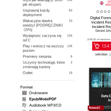
199
jak ekspert.
ebo
Usprawnij każdy
63
deployment
Digital Fore
Wakacyjna dawka
10
Incident Re
wiedzy! [PODRĘCZNIKI
Incident R
-15%]
tools and tech
Gerard Joh
Wydajność zaczyna się
effective cyb
154
od C
(149,00 zł najniższa
response -
Editio
134.
Play i wskocz na wyższy
126
poziom
149.00zł
(
Premiery sierpnia
8
Uczymy technologii, które
2
zmieniają karierę
Outlet
19
Format
Drukowane
Epub/Mobi/PDF
Audiobook MP3/CD
Nowość