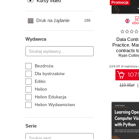
Kursy video
Promocja
Druk na żądanie
186
ebo
Wydawca
Data Contr
Practice. Ma
contracts t
efficiency, a
Ryan Colli
understandi
Bezdroża
(119,00 zł najniższa 
support 
governa
Dla bystrzaków
107.
Editio
119.00zł
(
Helion
Helion Edukacja
Helion Wydawnictwo
Naukowe
Onepress
Serie
Sensus
Septem