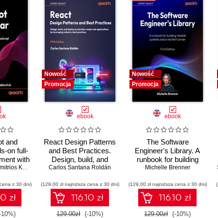
Nowość
Nowość
Promocja
Promocja
ok
ebook
ebook
ot and
React Design Patterns
The Software
s-on full-
and Best Practices.
Engineer's Library. A
ment with
Design, build, and
runbook for building
, Angular
trios Kyriakakis
Carlos Santana Roldán
deploy production-
reliable systems and a
Michelle Brenner
ript -
ready web applications
resilient career
 cena z 30 dni)
ition
(129,00 zł najniższa cena z 30 dni)
by leveraging industry-
(129,00 zł najniższa cena z 30 dni)
best practices - Fifth
10 zł
116.10 zł
116.10 zł
Edition
-10%)
129.00zł
(-10%)
129.00zł
(-10%)