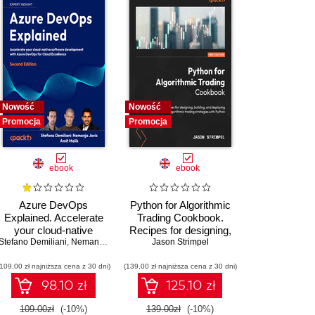
Nowość
Nowość
Promocja
Promocja
ebook
ebook
Azure DevOps
Python for Algorithmic
Explained. Accelerate
Trading Cookbook.
your cloud-native
Recipes for designing,
Stefano Demiliani
software development
,
Nemanja Jovic
,
building, and deploying
Amit Malik
Jason Strimpel
,
Prasad Gandham
with Azure DevOps for
algorithmic trading
(109,00 zł najniższa cena z 30 dni)
Cloud Excellence -
(139,00 zł najniższa cena z 30 dni)
strategies with Python -
Second Edition
Second Edition
98.10 zł
125.10 zł
109.00zł
(-10%)
139.00zł
(-10%)