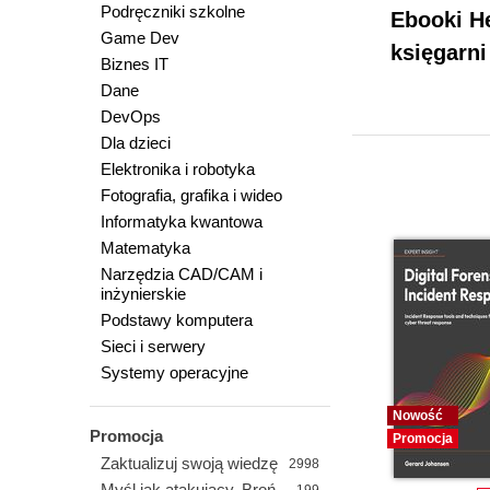
Podręczniki szkolne
Ebooki He
Game Dev
księgarni
Biznes IT
Dane
DevOps
Dla dzieci
Elektronika i robotyka
Fotografia, grafika i wideo
Informatyka kwantowa
Matematyka
Narzędzia CAD/CAM i
inżynierskie
Podstawy komputera
Sieci i serwery
Systemy operacyjne
Nowość
Promocja
Promocja
Zaktualizuj swoją wiedzę
2998
Myśl jak atakujący. Broń