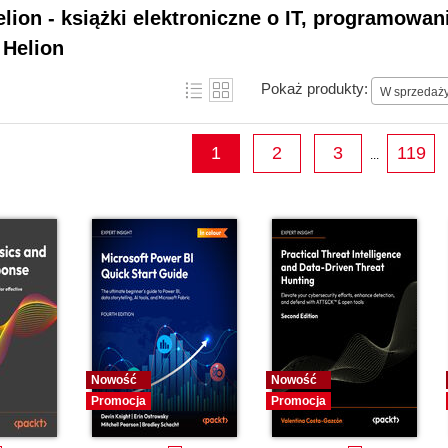
lion - książki elektroniczne o IT, programowa
 Helion
Pokaż produkty:
W sprzedaż
1
2
3
119
...
Nowość
Nowość
Promocja
Promocja