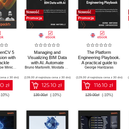
Nowość
Nowość
Promocja
Promocja
ok
ebook
ebook
penCV 5
Managing and
The Platform
ion with
Visualizing BIM Data
Engineering Playbook.
ackle
with AI. Automate
A practical guide to
sion and
oe Minichino
Bruno Martorelli
insights, build smart
,
Mostafa ElAshmawy
implementing and
George Hantzaras
ning with
dashboards, and
scaling DevOps with
 cena z 30 dni)
 tools,
(139,00 zł najniższa cena z 30 dni)
enhance Revit
(129,00 zł najniższa cena z 30 dni)
cloud native internal
s and
workflows using
developer platforms
10 zł
125.10 zł
116.10 zł
- Fourth
Dynamo and Power BI
n
-10%)
139.00zł
(-10%)
129.00zł
(-10%)