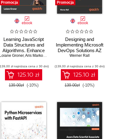
Promocja
Promocja
ebook
ebook
Learning JavaScript
Designing and
Data Structures and
Implementing Microsoft
Algorithms. Enhance
DevOps Solutions AZ
Loiane Groner
your problem-solving
,
Aris Markogiannakis
400 Certification Guide.
,
Daniel Ostrovsky
Werner Rall
skills in JavaScript and
Gain Azure DevOps
(139,00 zł najniższa cena z 30 dni)
TypeScript - Fourth
(139,00 zł najniższa cena z 30 dni)
expertise, pass the AZ-
Edition
400 with confidence,
125.10 zł
125.10 zł
and boost your cloud
career
139.00zł
(-10%)
139.00zł
(-10%)