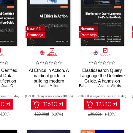
Nowość
Nowość
Promocja
Promocja
ok
ebook
ebook
Certified
AI Ethics in Action. A
Elasticsearch Query
al Data
practical guide to
Language the Definitive
ification
building modern
Guide. A hands-on
tified and
,
Juan Carlos Escalante Soto
organizations through
Laura Miller
Bahaaldine Azarmi
guide to mastering
,
Alexis Charveriat
rt-level
purposeful, ethical AI
ESQL for search,
 cena z 30 dni)
ng skills
(129,00 zł najniższa cena z 30 dni)
innovation
(139,00 zł najniższa cena z 30 dni)
observability, and
e Cloud
security
10 zł
116.10 zł
125.10 zł
rm
-10%)
129.00zł
(-10%)
139.00zł
(-10%)