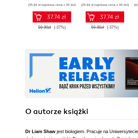
nauki
(35,94 zł najniższa cena z 30 dni)
(35,94 zł najniższa cena z 30 dni)
(4
37.74 zł
37.74 zł
59.90zł
(-37%)
59.90zł
(-37%)
O autorze
książki
Dr Liam Shaw
jest biologiem. Pracuje na Uniwersytecie