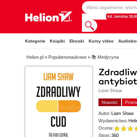
Inż. zwrotna 39,90
Kategorie
Książki
Ebooki
Kursy video
Audiobo
Helion.pl
»
Popularnonaukowe
»
📚 Medycyna
Zdradliw
antybiot
Liam Shaw
Nowość
Prom
Autor:
Liam Shaw
Wydawnictwo:
Heli
Ocena:
Stron:
360