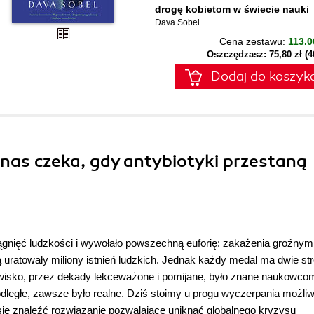
drogę kobietom w świecie nauki
Dava Sobel
Cena zestawu:
113.0
Oszczędzasz: 75,80 zł (
Dodaj do koszyk
 nas czeka, gdy antybiotyki przestaną
ągnięć ludzkości i wywołało powszechną euforię: zakażenia groźnym
ą uratowały miliony istnień ludzkich. Jednak każdy medal ma dwie str
Zjawisko, przez dekady lekceważone i pomijane, było znane naukowco
dległe, zawsze było realne. Dziś stoimy u progu wyczerpania możli
ię znaleźć rozwiązanie pozwalające uniknąć globalnego kryzysu