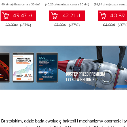
tajemnice
1,40 zł najniższa cena z 30 dni)
(40,20 zł najniższa cena z 30 dni)
(38,94 zł najniższa cena 
Wszechświata
43.47 zł
42.21 zł
40.89 
69.00zł
(-37%)
67.00zł
(-37%)
64.90zł
(-37%
 Bristolskim, gdzie bada ewolucję bakterii i mechanizmy oporności t