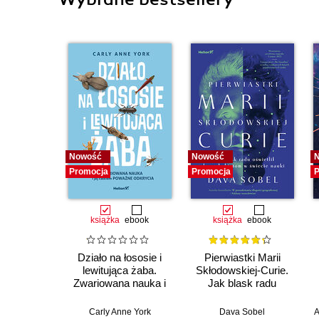
Nowość
Nowość
Promocja
Promocja
P
książka
ebook
książka
ebook
Działo na łososie i
Pierwiastki Marii
lewitująca żaba.
Skłodowskiej-Curie.
Zwariowana nauka i
Jak blask radu
jej całkiem poważne
oświetlił drogę
odkrycia
kobietom w świecie
Carly Anne York
Dava Sobel
A