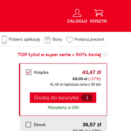
ZALOGUJ
KOSZYK
Pobierz aplikację
Bony
Podaruj prezent
TOP tytuł w super cenie » 50% taniej
43,47 zł
Książka
69,00 zł
(-37%)
41,40 zł najniższa cena z 30 dni
Dodaj do koszyka
Wysyłamy w 24h
36,57 zł
Ebook