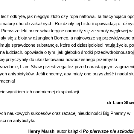
e, lecz odkryte, jak niegdyś złoto czy ropa naftowa. Ta fascynująca o
 naturę chorób zakaźnych. Rozdziały tej historii opowiadają o różny
. Pierwsze leki przeciwbakteryjne narodziły się ze smoły węglowej w
cały się z błota w dżunglach Borneo, a najnowsze są przewidywane 
jmuje sprawdzone substancje, które od dziesięcioleci ratują życie, po
a ludziach. opowiada o tym, jak głęboko środki przeciwdrobnoustro
ak się przyczyniły do ukształtowania nowoczesnego przemysłu
rawozdanie, Liam Shaw przestrzega też przed narastającym zagroże
h antybiotyków. Jeśli chcemy, aby miały one przyszłość i nadal sł
racenia!
cie wynikiem ich nadmiernej eksploatacji.
dr Liam Sha
szych naukowych sukcesów oraz rażącej nieudolności Big Pharmy w
ci na antybiotyki.
Henry Marsh
, autor książki
Po pierwsze nie szkodzi