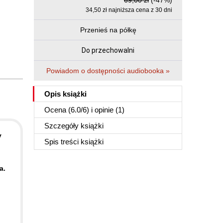
69,00 zł
(-47%)
34,50 zł najniższa cena z 30 dni
Przenieś na półkę
Do przechowalni
Powiadom o dostępności audiobooka »
Opis
książki
Ocena (
6.0
/
6
) i opinie (1)
Szczegóły
książki
y
Spis treści
książki
a.