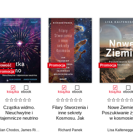
Nowość
Promocja
Promocja
romocja
książka
ebook
książka
ebook
książka
eboo
Cząstka widmo.
Filary Stworzenia i
Nowe Ziemie
Nieuchwytne i
inne sekrety
Poszukiwanie ż
tajemnicze neutrino
Kosmosu. Jak
w kosmosie
Teleskop Jamesa
Webba odsłania
lan Chodos
,
James Riordon
Richard Panek
Lisa Kaltenegg