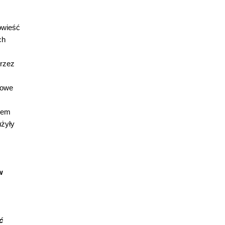
powieść
ch
przez
jowe
niem
użyły
w
ć