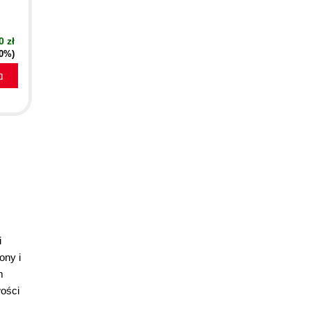
0 zł
40%)
a
i
ony i
m
wości