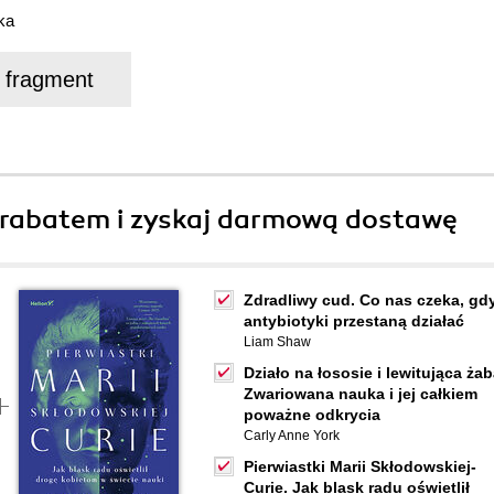
ka
j fragment
rabatem i zyskaj darmową dostawę
Zdradliwy cud. Co nas czeka, gd
antybiotyki przestaną działać
Liam Shaw
Działo na łososie i lewitująca żab
Zwariowana nauka i jej całkiem
poważne odkrycia
Carly Anne York
Pierwiastki Marii Skłodowskiej-
Curie. Jak blask radu oświetlił