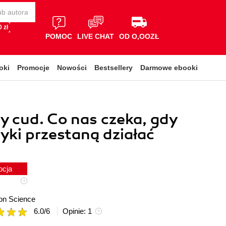
 zł
POMOC
LIVE CHAT
OD O,OOZŁ
oki
Promocje
Nowości
Bestsellery
Darmowe ebooki
y cud. Co nas czeka, gdy
yki przestaną działać
ocja
on Science
6.0
/
6
Opinie:
1