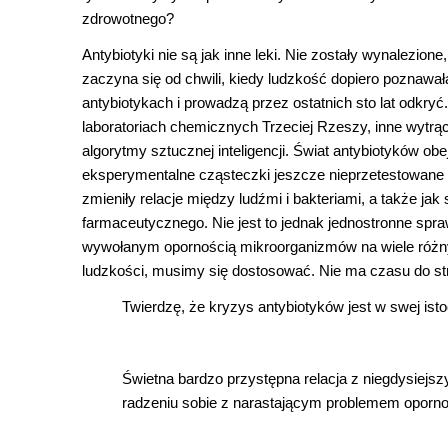
zdrowotnego?
Antybiotyki nie są jak inne leki. Nie zostały wynalezion
zaczyna się od chwili, kiedy ludzkość dopiero poznawała
antybiotykach i prowadzą przez ostatnich sto lat odkryć
laboratoriach chemicznych Trzeciej Rzeszy, inne wytrą
algorytmy sztucznej inteligencji. Świat antybiotyków obe
eksperymentalne cząsteczki jeszcze nieprzetestowane n
zmieniły relacje między ludźmi i bakteriami, a także j
farmaceutycznego. Nie jest to jednak jednostronne sp
wywołanym opornością mikroorganizmów na wiele różnyc
ludzkości, musimy się dostosować. Nie ma czasu do st
Twierdzę, że kryzys antybiotyków jest w swej isto
Świetna bardzo przystępna relacja z niegdysiej
radzeniu sobie z narastającym problemem opornoś