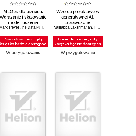
MLOps dla biznesu.
Wzorce projektowe w
Wdrażanie i skalowanie
generatywnej AI.
modeli uczenia
Sprawdzone
Mark Treveil
maszynowego
,
the Dataiku Team
Valliappa Lakshmanan
rozwiązania przy
,
Hannes Hapke
budowie agentów i
aplikacji GenAI
Powiadom mnie, gdy
Powiadom mnie, gdy
książka będzie dostępna
książka będzie dostępna
W przygotowaniu
W przygotowaniu