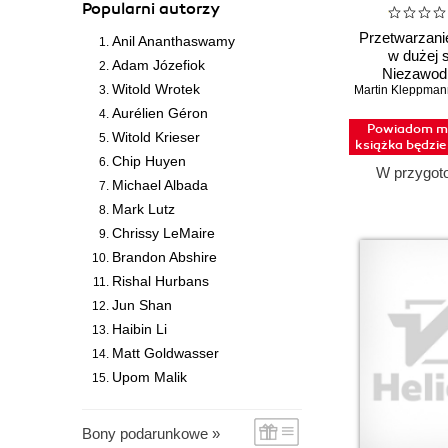
Popularni autorzy
Przetwarzani
Anil Ananthaswamy
w dużej s
Adam Józefiok
Niezawod
Witold Wrotek
Martin Kleppman
skalowaln
konserw
Aurélien Géron
systemów. Wy
Powiadom mn
Witold Krieser
książka będzi
Chip Huyen
W przygot
Michael Albada
Mark Lutz
Chrissy LeMaire
Brandon Abshire
Rishal Hurbans
Jun Shan
Haibin Li
Matt Goldwasser
Upom Malik
Bony podarunkowe »