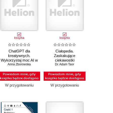
książka
książka
ChatGPT dla
Ciałopedia.
kreatywnych.
Zaskakujące
Wykorzystaj moc AI w
ciekawostki
MD
Anna Zborowska
codziennych
anatomiczne
Dr. Adam Taor
czynnościach
Powiadom mnie, gdy
Powiadom mnie, gdy
książka będzie dostępna
książka będzie dostępna
W przygotowaniu
W przygotowaniu