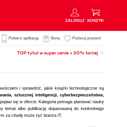
ZALOGUJ
KOSZYK
Pobierz aplikację
Bony
Podaruj prezent
TOP tytuł w super cenie » 50% taniej
wościami i sprawdzić, jakie książki technologiczne są
ania, sztucznej inteligencji, cyberbezpieczeństwa,
 pojawi się w ofercie. Kategoria pomaga planować naukę
y temat albo publikację dopasowaną do konkretnego
m za chwilę może żyć branża IT.