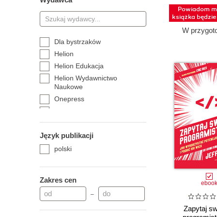
Powiadom mn
książka będzi
W przygot
Dla bystrzaków
Helion
Helion Edukacja
Helion Wydawnictwo
Naukowe
Onepress
Helion Science
Język publikacji
polski
Zakres cen
eboo
–
Zapytaj s