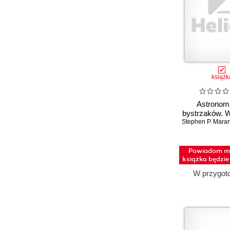
książk
Astronomi
bystrzaków. 
Stephen P. Mara
Powiadom mn
książka będzi
W przygot