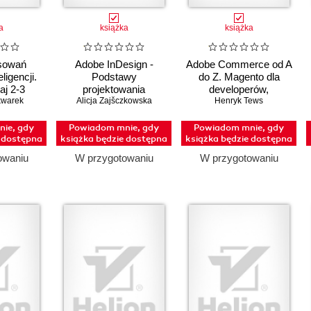
a
książka
książka
sowań
Adobe InDesign -
Adobe Commerce od A
ligencji.
Podstawy
do Z. Magento dla
j 2-3
projektowania
developerów,
nie dzięki
kwarek
Alicja Zajšczkowska
graficznego
architektów i liderów
Henryk Tews
technicznych projektów
e-commerce
ie, gdy
Powiadom mnie, gdy
Powiadom mnie, gdy
e dostępna
książka będzie dostępna
książka będzie dostępna
owaniu
W przygotowaniu
W przygotowaniu