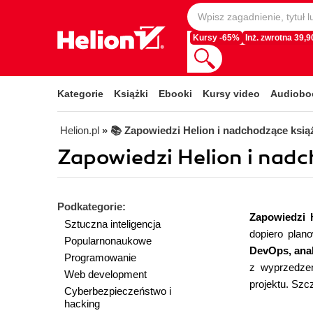
Kursy -65%
Inż. zwrotna 39,90
Kategorie
Książki
Ebooki
Kursy video
Audiobo
Helion.pl
» 📚 Zapowiedzi Helion i nadchodzące ksią
Zapowiedzi Helion i nadc
Podkategorie:
Zapowiedzi 
Sztuczna inteligencja
dopiero plan
Popularnonaukowe
DevOps, ana
Programowanie
z wyprzedzen
Web development
projektu. Sz
Cyberbezpieczeństwo i
hacking