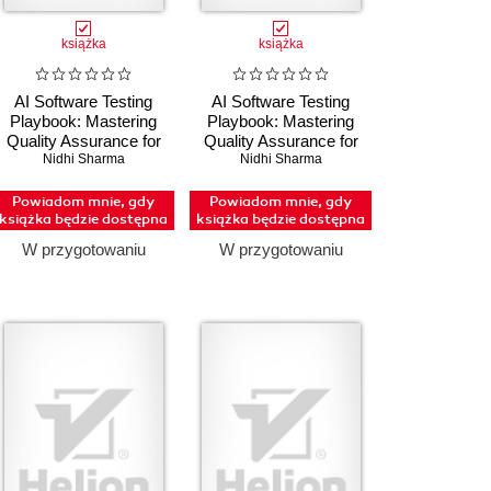
książka
książka
AI Software Testing
AI Software Testing
Playbook: Mastering
Playbook: Mastering
Quality Assurance for
Quality Assurance for
Machine Learning
Nidhi Sharma
Machine Learning
Nidhi Sharma
Systems (wersja
Systems (wersja
angielska)
polska)
Powiadom mnie, gdy
Powiadom mnie, gdy
książka będzie dostępna
książka będzie dostępna
W przygotowaniu
W przygotowaniu