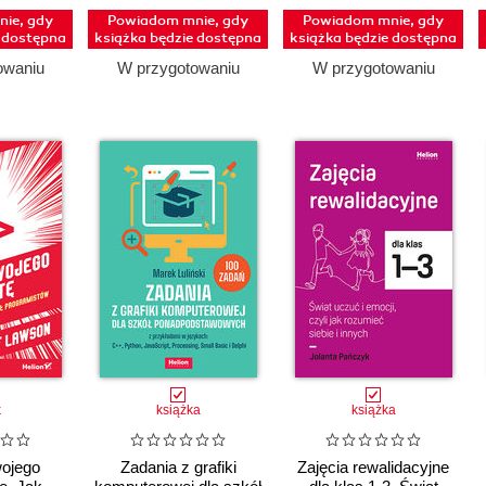
ie, gdy
Powiadom mnie, gdy
Powiadom mnie, gdy
e dostępna
książka będzie dostępna
książka będzie dostępna
owaniu
W przygotowaniu
W przygotowaniu
k
książka
książka
wojego
Zadania z grafiki
Zajęcia rewalidacyjne