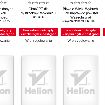
e danych
ChatGPT dla
Bitwa o Wielki Wybuch.
kali.
bystrzaków. Wydanie II
Jak naprawdę powstał
ność,
Pam Baker
Wszechświat
n
ość i
,
Chris Riccomini
Niayesh Afshordi
,
Phil Halper
acja
danie II
ie, gdy
Powiadom mnie, gdy
Powiadom mnie, gdy
e dostępna
książka będzie dostępna
książka będzie dostępna
owaniu
W przygotowaniu
W przygotowaniu