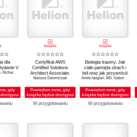
a
książka
książka
a dla
Certyfikat AWS
Biologia traumy. Jak
Wydanie V
Certified Solutions
ciało pamięta strach i
n
,
Richard Tresch Fienberg
Architect Associate.
ból oraz jak przywrócić
Praktyczny podręcznik
Mariusz Dworniczak
Aimie Apigian
mu równowagę
,
MD
,
Gabor Maté
,
projektowania w
chmurze i skuteczne
ie, gdy
Powiadom mnie, gdy
Powiadom mnie, gdy
e dostępna
książka będzie dostępna
przygotowanie do
książka będzie dostępna
egzaminu SAA-C03
owaniu
W przygotowaniu
W przygotowaniu