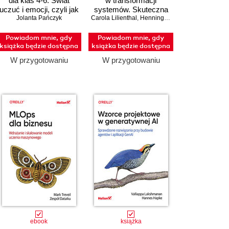
dla klas 4-6. Świat
w transformacji
uczuć i emocji, czyli jak
systemów. Skuteczna
rozumieć siebie i
Jolanta Pańczyk
Carola Lilienthal
modernizacja legacy
,
Henning Schwentner
innych
bez zbędnego ryzyka
Powiadom mnie, gdy
Powiadom mnie, gdy
książka będzie dostępna
książka będzie dostępna
W przygotowaniu
W przygotowaniu
ebook
książka