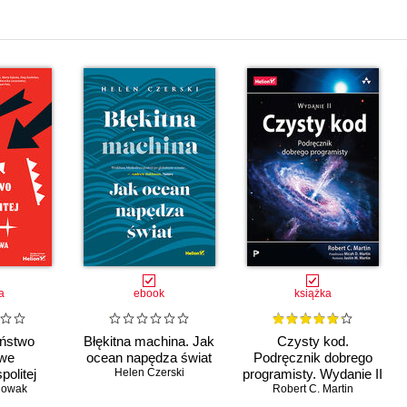
a
ebook
książka
ństwo
Błękitna machina. Jak
Czysty kod.
we
ocean napędza świat
Podręcznik dobrego
olitej
Helen Czerski
programisty. Wydanie II
25 lat
Nowak
Robert C. Martin
 w NATO