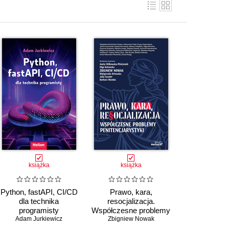
książka
książka
Python, fastAPI, CI/CD
Prawo, kara,
dla technika
resocjalizacja.
programisty
Współczesne problemy
Adam Jurkiewicz
penitencjarystyki
Zbigniew Nowak