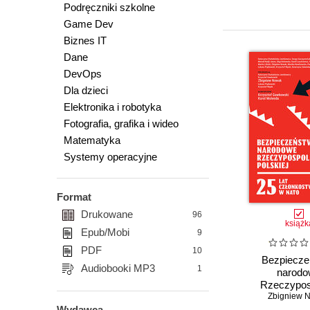
Podręczniki szkolne
Game Dev
Biznes IT
Dane
DevOps
Dla dzieci
Elektronika i robotyka
Fotografia, grafika i wideo
Matematyka
Systemy operacyjne
Format
Drukowane
96
książk
Epub/Mobi
9
PDF
10
Bezpiecze
Audiobooki MP3
1
narodo
Rzeczyposp
Polskiej. 
Zbigniew 
Wydawca
członkostwa