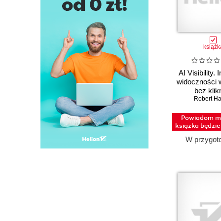
książk
AI Visibility. 
widoczności 
bez klik
Robert Ha
Powiadom mn
książka będzi
W przygot