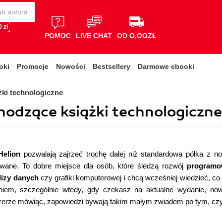
 zł
POMOC
LIVE CHAT
OD O,OOZŁ
oki
Promocje
Nowości
Bestsellery
Darmowe ebooki
żki technologiczne
hodzące książki technologiczne
Helion
pozwalają zajrzeć trochę dalej niż standardowa półka z no
owane. To dobre miejsce dla osób, które śledzą rozwój
programow
lizy danych
czy grafiki komputerowej i chcą wcześniej wiedzieć, co
iem, szczególnie wtedy, gdy czekasz na aktualne wydanie, now
czerze mówiąc, zapowiedzi bywają takim małym zwiadem po tym, czy