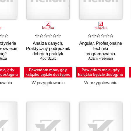
a
książka
książka
Inżynieria
Analiza danych.
Angular. Profesjonalne
w świecie
Praktyczny podręcznik
techniki
nięć
dobrych praktyk
programowania.
łuza
Piotr Szulc
Adam Freeman
Wydanie IV
ie, gdy
Powiadom mnie, gdy
Powiadom mnie, gdy
e dostępna
książka będzie dostępna
książka będzie dostępna
owaniu
W przygotowaniu
W przygotowaniu