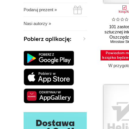
Podaruj prezent »
książk
Nasi autorzy »
101 zasto
sztucznej inte
Oszczędza
Pobierz aplikację:
godziny dzien
Mirosław S
AI
Powiadom mn
książka będzi
W przygot