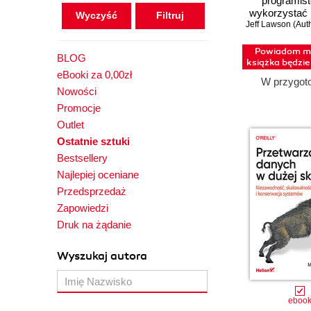
programist
wykorzystać 
Wyczyść
Jeff Lawson (Aut
programistów
XXI wi
Powiadom mn
BLOG
książka będzi
eBooki za 0,00zł
W przygot
Nowości
Promocje
Outlet
Ostatnie sztuki
Bestsellery
Najlepiej oceniane
Przedsprzedaż
Zapowiedzi
Druk na żądanie
Wyszukaj autora
eboo