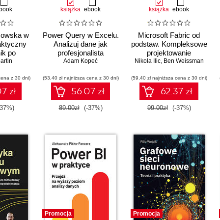
book
książka
ebook
książka
ebook
sowska w
Power Query w Excelu.
Microsoft Fabric od
aktyczny
Analizuj dane jak
podstaw. Kompleksowe
ik po
profesjonalista
projektowanie
aniu
artin
Adam Kopeć
nowoczesnej analityki
Nikola Ilic
,
Ben Weissman
ycznym.
danych
cena z 30 dni)
 III
(53,40 zł najniższa cena z 30 dni)
(59,40 zł najniższa cena z 30 dni)
7 zł
56.07 zł
62.37 zł
-37%)
89.00zł
(-37%)
99.00zł
(-37%)
Promocja
Promocja