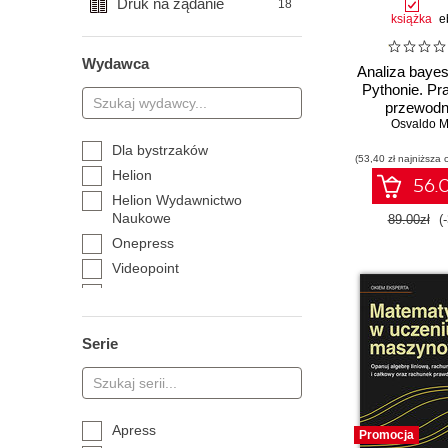
Druk na żądanie
18
książka
e
Wydawca
Analiza baye
Pythonie. Pr
przewodn
modelow
Osvaldo M
probabilist
Dla bystrzaków
(53,40 zł najniższa 
Wydanie
Helion
56.0
Helion Wydawnictwo
Naukowe
89.00zł
(
Onepress
Videopoint
Aspra
BPB Publications
Serie
BPC GROUP POLAND
C. H. Beck
CeDeWu
Holy Macro Books
Apress
Promocja
Lubelska Akademia WSEI