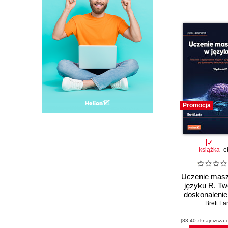
Promocja
książka
e
Uczenie mas
języku R. Tw
doskonalenie
od przygot
Brett La
danych po dos
(83,40 zł najniższa 
ewaluację i p