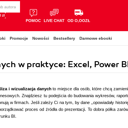
 zł
POMOC
LIVE CHAT
OD O,OOZŁ
oki
Promocje
Nowości
Bestsellery
Darmowe ebooki
ych w praktyce: Excel, Power BI
liza i wizualizacja danych
to miejsce dla osób, które chcą zamieni
iznesowych. Znajdziesz tu podejścia do budowania wykresów, rapor
jonują w firmach. Jeśli zależy Ci na tym, by dane ,,opowiadały histor
orządkować proces od źródła do prezentacji. To dobra półka zarów
runku BI.