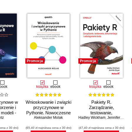
Promocja
Promocja
book
książka
ebook
książka
ebook
zynowe w
Wnioskowanie i związki
Pakiety R.
orzenie i
przyczynowe w
Zarządzanie,
 modeli -
Pythonie. Nowoczesne
testowanie,
owania
ntz
uczenie maszynowe z
Aleksander Molak
Hadley Wickham
dokumentacja i
,
Jennifer Bryan
trajanie,
wykorzystaniem
udostępnianie kodu.
cena z 30 dni)
racę z big
(65,40 zł najniższa cena z 30 dni)
bibliotek DoWhy,
(47,40 zł najniższa cena z 30 dni)
Wydanie II