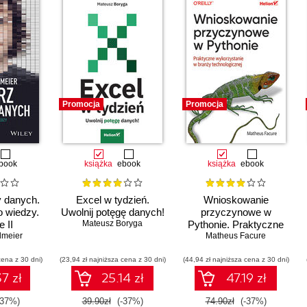
Promocja
Promocja
book
książka
ebook
książka
ebook
y danych.
Excel w tydzień.
Wnioskowanie
 wiedzy.
Uwolnij potęgę danych!
przyczynowe w
 II
Mateusz Boryga
Pythonie. Praktyczne
dmeier
wykorzystanie w
Matheus Facure
branży technologicznej
cena z 30 dni)
(23,94 zł najniższa cena z 30 dni)
(44,94 zł najniższa cena z 30 dni)
7 zł
25.14 zł
47.19 zł
-37%)
39.90zł
(-37%)
74.90zł
(-37%)