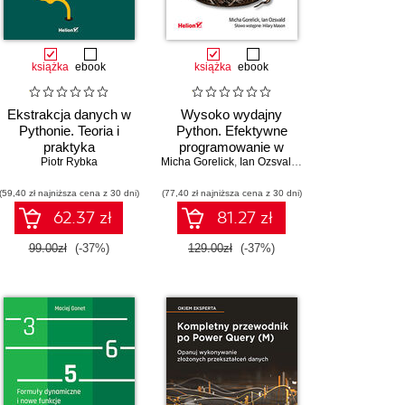
książka
ebook
książka
ebook
Ekstrakcja danych w
Wysoko wydajny
Pythonie. Teoria i
Python. Efektywne
praktyka
programowanie w
Piotr Rybka
Micha Gorelick
praktyce. Wydanie III
,
Ian Ozsvald
,
Hilary Mason
(59,40 zł najniższa cena z 30 dni)
(77,40 zł najniższa cena z 30 dni)
62.37 zł
81.27 zł
99.00zł
(-37%)
129.00zł
(-37%)