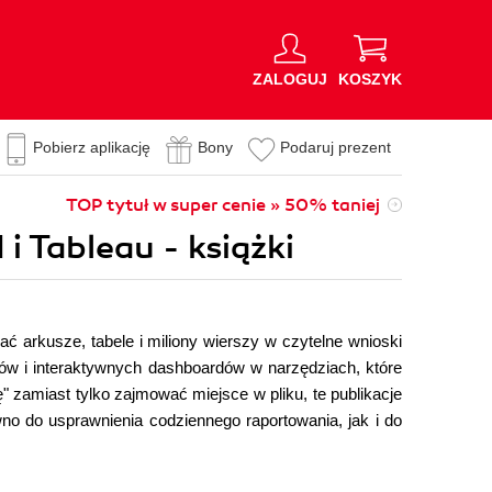
ZALOGUJ
KOSZYK
Pobierz aplikację
Bony
Podaruj prezent
TOP tytuł w super cenie » 50% taniej
 i Tableau - książki
ać arkusze, tabele i miliony wierszy w czytelne wnioski
tów i interaktywnych dashboardów w narzędziach, które
ię" zamiast tylko zajmować miejsce w pliku, te publikacje
no do usprawnienia codziennego raportowania, jak i do