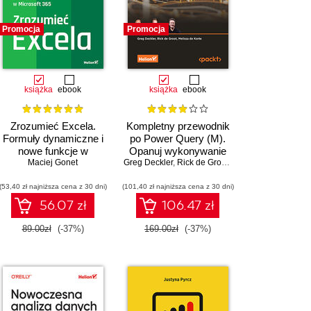
Promocja
Promocja
książka
ebook
książka
ebook
Zrozumieć Excela.
Kompletny przewodnik
Formuły dynamiczne i
po Power Query (M).
nowe funkcje w
Opanuj wykonywanie
Microsoft 365
Maciej Gonet
Greg Deckler
złożonych
,
Rick de Groot
,
Melissa de Korte
przekształceń danych
(53,40 zł najniższa cena z 30 dni)
(101,40 zł najniższa cena z 30 dni)
56.07 zł
106.47 zł
89.00zł
(-37%)
169.00zł
(-37%)