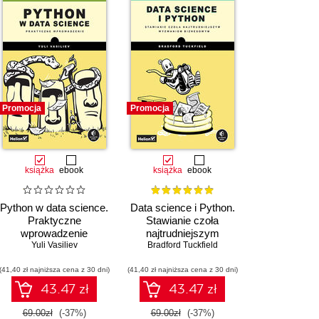
Promocja
Promocja
książka
ebook
książka
ebook
Python w data science.
Data science i Python.
Praktyczne
Stawianie czoła
wprowadzenie
najtrudniejszym
Yuli Vasiliev
Bradford Tuckfield
wyzwaniom
biznesowym
(41,40 zł najniższa cena z 30 dni)
(41,40 zł najniższa cena z 30 dni)
43.47 zł
43.47 zł
69.00zł
(-37%)
69.00zł
(-37%)