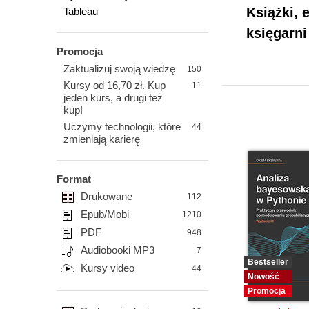
Książki, 
Tableau
księgarni
Promocja
Zaktualizuj swoją wiedzę
150
Kursy od 16,70 zł. Kup
11
jeden kurs, a drugi też
kup!
Uczymy technologii, które
44
zmieniają karierę
Format
Drukowane
112
Epub/Mobi
1210
PDF
948
Audiobooki MP3
7
Bestseller
Kursy video
44
Nowość
Promocja