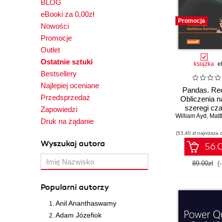
BLOG
Other Role Guide
eBooki za 0,00zł
Practical
Promocja
Nowości
Praktyczne wprowadzenie
Promocje
Receptury
Outlet
Rusz głową
Ostatnie sztuki
książka
e
Technologia i rozwiązania
Bestsellery
Vademecum Walkenbacha
Najlepiej oceniane
Pandas. Rec
W Akcji
Przedsprzedaż
Obliczenia 
W praktyce
szeregi cz
Zapowiedzi
Zrozumieć Excela
William Ayd
eksploracyjn
,
Matth
Druk na żądanie
danych w Py
(53,40 zł najniższa 
Wydanie
Wyszukaj autora
56.0
89.00zł
(
Popularni autorzy
Anil Ananthaswamy
Adam Józefiok