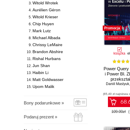
Witold Wrotek
Aurélien Géron
Witold Krieser
Chip Huyen
Promocja
Mark Lutz
Michael Albada
Chrissy LeMaire
Brandon Abshire
książka
e
Rishal Hurbans
Jun Shan
Power Query 
Haibin Li
i Power BI. Zb
przekszta
Matt Goldwasser
Daniil Maslyuk
danych. Wyd
Upom Malik
(65,40 zł najniższa 
68.6
Bony podarunkowe »
109.00zł
(
Podaruj prezent »