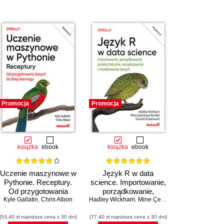
Promocja
Promocja
książka
ebook
książka
ebook
Uczenie maszynowe w
Język R w data
Pythonie. Receptury.
science. Importowanie,
Od przygotowania
porządkowanie,
Kyle Gallatin
danych do deep
,
Chris Albon
Hadley Wickham
przekształcanie,
,
Mine Çetinkaya-Rundel
,
Garret
learningu. Wydanie II
wizualizowanie i
(53,40 zł najniższa cena z 30 dni)
(77,40 zł najniższa cena z 30 dni)
modelowanie danych.