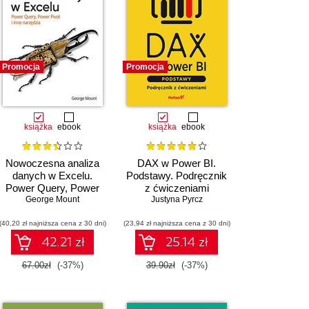
Promocja
Promocja
książka
ebook
książka
ebook
Nowoczesna analiza
DAX w Power BI.
danych w Excelu.
Podstawy. Podręcznik
Power Query, Power
z ćwiczeniami
Pivot i inne narzędzia
George Mount
Justyna Pyrcz
(40,20 zł najniższa cena z 30 dni)
(23,94 zł najniższa cena z 30 dni)
42.21 zł
25.14 zł
67.00zł
(-37%)
39.90zł
(-37%)