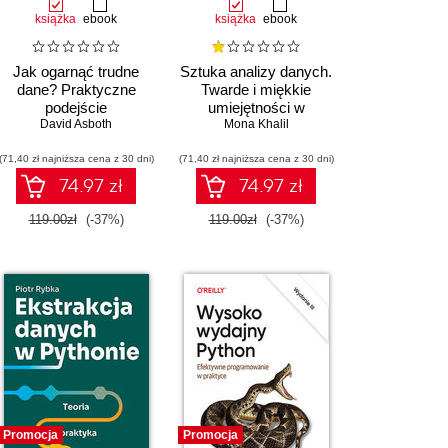
książka
ebook
książka
ebook
Jak ogarnąć trudne
Sztuka analizy danych.
dane? Praktyczne
Twarde i miękkie
podejście
umiejętności w
profesjonalnego
David Asboth
czasach sztucznej
Mona Khalil
analityka
inteligencji
(71,40 zł najniższa cena z 30 dni)
(71,40 zł najniższa cena z 30 dni)
74.97 zł
74.97 zł
119.00zł
(-37%)
119.00zł
(-37%)
Promocja
Promocja