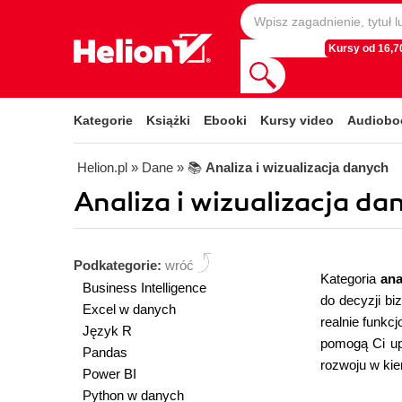
Kursy od 16,70
Kategorie
Książki
Ebooki
Kursy video
Audiobo
Helion.pl
» Dane
» 📚
Analiza i wizualizacja danych
Analiza i wizualizacja dan
Podkategorie:
wróć
Kategoria
ana
Business Intelligence
do decyzji b
Excel w danych
realnie funkc
Język R
pomogą Ci up
Pandas
rozwoju w kie
Power BI
Python w danych