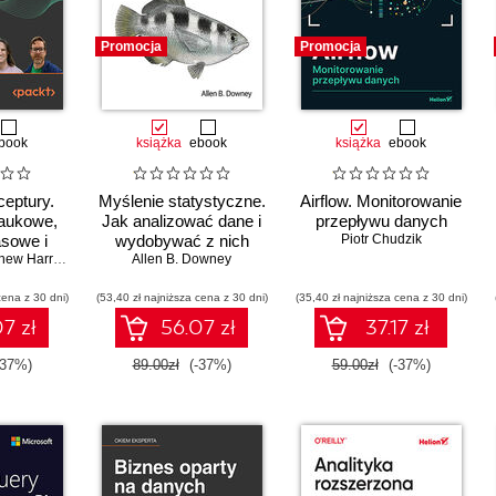
Promocja
Promocja
book
książka
ebook
książka
ebook
eptury.
Myślenie statystyczne.
Airflow. Monitorowanie
naukowe,
Jak analizować dane i
przepływu danych
asowe i
wydobywać z nich
Piotr Chudzik
a analiza
ew Harrison
wiedzę. Wydanie III
Allen B. Downey
thonie.
cena z 30 dni)
 III
(53,40 zł najniższa cena z 30 dni)
(35,40 zł najniższa cena z 30 dni)
7 zł
56.07 zł
37.17 zł
-37%)
89.00zł
(-37%)
59.00zł
(-37%)