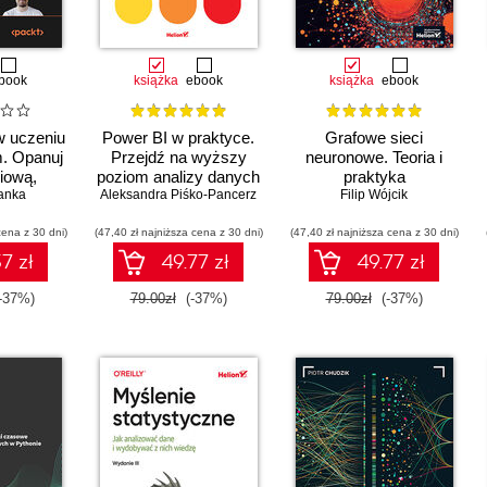
book
książka
ebook
książka
ebook
 uczeniu
Power BI w praktyce.
Grafowe sieci
. Opanuj
Przejdź na wyższy
neuronowe. Teoria i
niową,
poziom analizy danych
praktyka
iczkowy i
anka
Aleksandra Piśko-Pancerz
Filip Wójcik
 rachunek
cena z 30 dni)
ieństwa
(47,40 zł najniższa cena z 30 dni)
(47,40 zł najniższa cena z 30 dni)
7 zł
49.77 zł
49.77 zł
-37%)
79.00zł
(-37%)
79.00zł
(-37%)