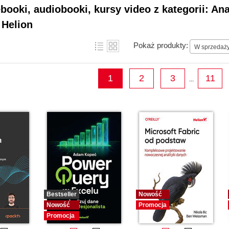
ebooki, audiobooki, kursy video z kategorii: An
 Helion
Pokaż produkty:
W sprzedaż
1
2
3
11
...
Bestseller
Nowość
Nowość
Promocja
Promocja