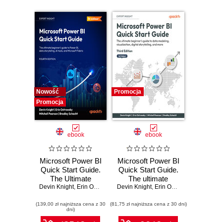
Nowość
Promocja
Promocja
ebook
ebook
Microsoft Power BI
Microsoft Power BI
Quick Start Guide.
Quick Start Guide.
The Ultimate
The ultimate
Devin Knight
Beginner's Guide
,
Erin Ostrowsky
,
Devin Knight
beginner's guide to
Mitchell Pearson
,
Erin Ostrowsky
,
Bradley Schacht
,
Mitchell
to Power BI, Data
data modeling,
(139,00 zł najniższa cena z 30
Storytelling, AI
(81,75 zł najniższa cena z 30 dni)
visualization, digital
dni)
Tools, and
storytelling, and