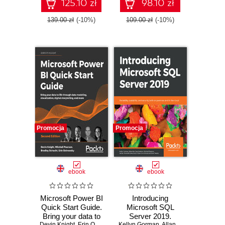
Microsoft Fabric -
more - Third
125.10 zł
98.10 zł
Fourth Edition
Edition
139.00 zł
(-10%)
109.00 zł
(-10%)
Promocja
Promocja
ebook
ebook
Microsoft Power BI
Introducing
Quick Start Guide.
Microsoft SQL
Bring your data to
Server 2019.
Devin Knight
,
Erin Ostrowsky
,
Kellyn Gorman
Mitchell Pearson
,
Allan Hirt
,
Bradley Schacht
,
Dave Nodere