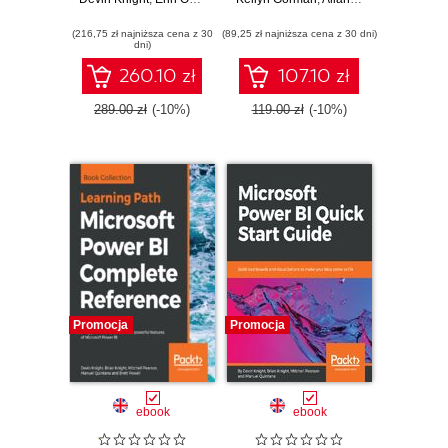
life through data
Reliability,
modeling,
scalability, and
(216,75 zł najniższa cena z 30
visualization, digital
(89,25 zł najniższa cena z 30 dni)
security both on
dni)
storytelling, and
premises and in
more - Second
the cloud
260.10 zł
107.10 zł
Edition
289.00 zł
(-10%)
119.00 zł
(-10%)
Promocja
Promocja
ebook
ebook