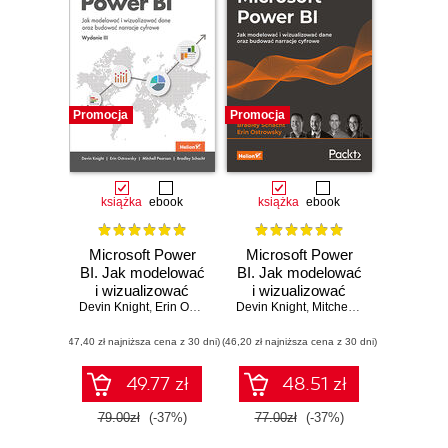
Promocja
Promocja
książka
ebook
książka
ebook
Microsoft Power
Microsoft Power
BI. Jak modelować
BI. Jak modelować
i wizualizować
i wizualizować
Devin Knight
dane oraz
,
Erin Ostrowsky
,
Devin Knight
Mitchell Pearson
dane oraz
,
Mitchell Pearson
,
Bradley Schacht
,
Bradle
budować narracje
budować narracje
(47,40 zł najniższa cena z 30 dni)
cyfrowe. Wydanie
(46,20 zł najniższa cena z 30 dni)
cyfrowe. Wydanie
III
II
49.77 zł
48.51 zł
79.00zł
(-37%)
77.00zł
(-37%)