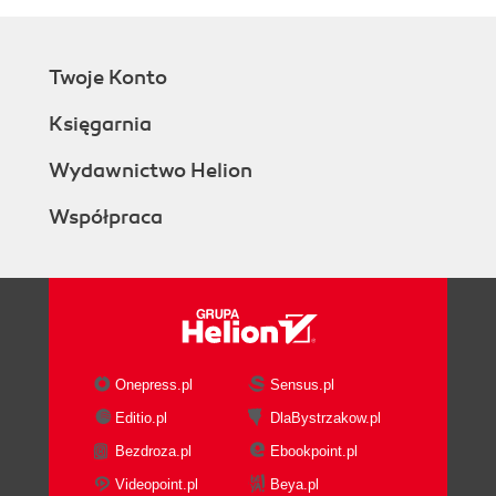
Twoje Konto
Księgarnia
Wydawnictwo Helion
Współpraca
Onepress.pl
Sensus.pl
Editio.pl
DlaBystrzakow.pl
Bezdroza.pl
Ebookpoint.pl
Videopoint.pl
Beya.pl