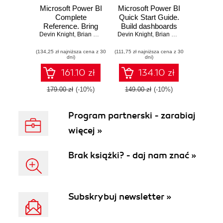
Microsoft Power BI
Microsoft Power BI
Complete
Quick Start Guide.
Reference. Bring
Build dashboards
Devin Knight
your data to life
,
Brian Knight
,
Mitchell Pearson
Devin Knight
and visualizations
,
Brian Knight
,
Manuel Quintana
,
Mitchell Pe
,
Bret
with the powerful
to make your data
(134,25 zł najniższa cena z 30
features of
(111,75 zł najniższa cena z 30
come to life
dni)
dni)
Microsoft Power BI
161.10 zł
134.10 zł
179.00 zł
(-10%)
149.00 zł
(-10%)
Program partnerski - zarabiaj
więcej »
Brak książki? - daj nam znać »
Subskrybuj newsletter »