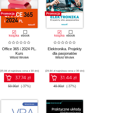
Promocja
Promocja
książka
ebook
książka
ebook
Office 365 i 2024 PL.
Elektronika. Projekty
Kurs
dla pasjonatów
Witold Wrotek
Witold Wrotek
(35,94 zł najniższa cena z 30 dni)
(29,94 zł najniższa cena z 30 dni)
37.74 zł
31.44 zł
59.90zł
(-37%)
49.90zł
(-37%)