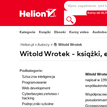
Kursy od 16,70
Kategorie
Książki
Ebooki
Kursy video
Audiobo
Helion.pl
» Autorzy
» 📚
Witold Wrotek
Witold Wrotek - książki, 
Podkategorie:
Witold Wrot
Sztuczna inteligencja
napisał w 199
Programowanie
współautorst
Web development
Cyberbezpieczeństwo i
Współpracowa
hacking
pseudonimami
Podręczniki szkolne
Grzegorzewski