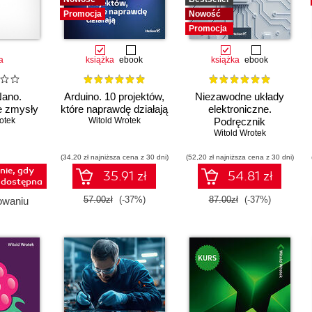
Promocja
Nowość
Promocja
a
książka
ebook
książka
ebook
Nano.
Arduino. 10 projektów,
Niezawodne układy
e zmysły
które naprawdę działają
elektroniczne.
otek
Witold Wrotek
Podręcznik
konstruktora
Witold Wrotek
(34,20 zł najniższa cena z 30 dni)
(52,20 zł najniższa cena z 30 dni)
ie, gdy
35.91 zł
54.81 zł
e dostępna
57.00zł
(-37%)
87.00zł
(-37%)
owaniu