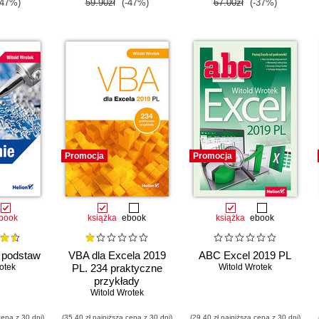
-47%)
59.90zł
(-47%)
67.00zł
(-37%)
Promocja
Promocja
book
książka
ebook
książka
ebook
 podstaw
VBA dla Excela 2019
ABC Excel 2019 PL
otek
PL. 234 praktyczne
Witold Wrotek
przykłady
Witold Wrotek
cena z 30 dni)
(35,40 zł najniższa cena z 30 dni)
(29,40 zł najniższa cena z 30 dni)