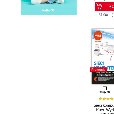
19.6
37.00zł
(
Promocja
książka
e
Sieci kompu
Kurs. Wyda