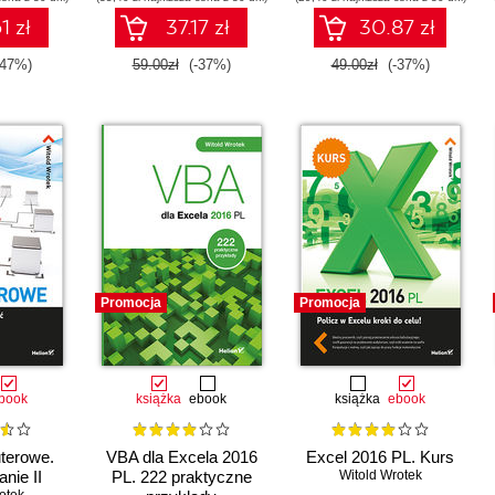
1 zł
37.17 zł
30.87 zł
-47%)
59.00zł
(-37%)
49.00zł
(-37%)
Promocja
Promocja
book
książka
ebook
książka
ebook
terowe.
VBA dla Excela 2016
Excel 2016 PL. Kurs
nie II
PL. 222 praktyczne
Witold Wrotek