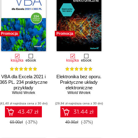
Promocja
Promocja
książka
ebook
książka
ebook
VBA dla Excela 2021 i
Elektronika bez oporu.
365 PL. 234 praktyczne
Praktyczne układy
przykłady
elektroniczne
Witold Wrotek
Witold Wrotek
(41,40 zł najniższa cena z 30 dni)
(29,94 zł najniższa cena z 30 dni)
43.47 zł
31.44 zł
69.00zł
(-37%)
49.90zł
(-37%)