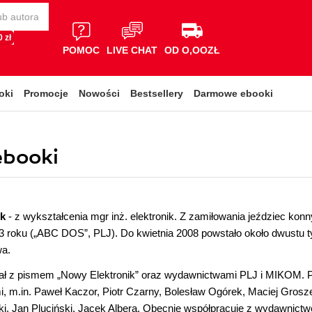
 zł
POMOC
LIVE CHAT
OD O,OOZŁ
oki
Promocje
Nowości
Bestsellery
Darmowe ebooki
ebooki
ek
- z wykształcenia mgr inż. elektronik. Z zamiłowania jeździec kon
3 roku („ABC DOS”, PLJ). Do kwietnia 2008 powstało około dwustu tyt
wa.
ł z pismem „Nowy Elektronik” oraz wydawnictwami PLJ i MIKOM. 
, m.in. Paweł Kaczor, Piotr Czarny, Bolesław Ogórek, Maciej Gro
, Jan Pluciński, Jacek Albera. Obecnie współpracuje z wydawnictwem