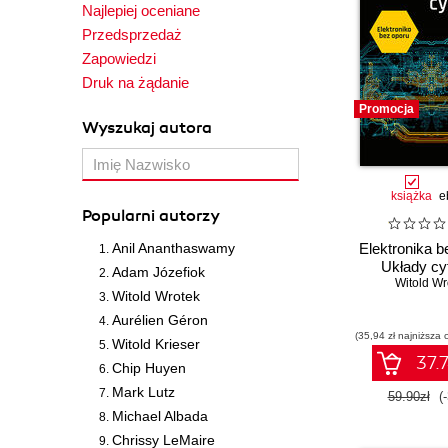
Najlepiej oceniane
Przedsprzedaż
Zapowiedzi
Druk na żądanie
Promocja
Wyszukaj autora
książka
e
Popularni autorzy
Anil Ananthaswamy
Elektronika b
Układy cy
Adam Józefiok
Witold Wr
Witold Wrotek
Aurélien Géron
(35,94 zł najniższa 
Witold Krieser
37.7
Chip Huyen
Mark Lutz
59.90zł
(
Michael Albada
Chrissy LeMaire