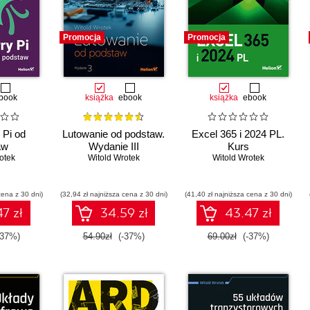
Promocja
Promocja
book
książka
ebook
książka
ebook
 Pi od
Lutowanie od podstaw.
Excel 365 i 2024 PL.
aw
Wydanie III
Kurs
otek
Witold Wrotek
Witold Wrotek
cena z 30 dni)
(32,94 zł najniższa cena z 30 dni)
(41,40 zł najniższa cena z 30 dni)
7 zł
34.59 zł
43.47 zł
-37%)
54.90zł
(-37%)
69.00zł
(-37%)