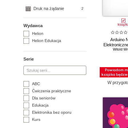
Druk na żądanie
2
książk
Wydawca
Helion
Arduino 
Helion Edukacja
Elektroniczn
Witold Wr
Serie
Powiadom mn
książka będzi
W przygot
ABC
Ćwiczenia praktyczne
Dla seniorów
Edukacja
Elektronika bez oporu
Kurs
Leksykon kieszonkowy