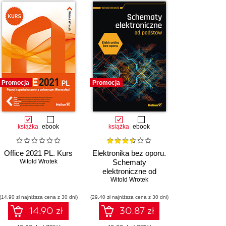
Promocja
Promocja
książka
ebook
książka
ebook
Office 2021 PL. Kurs
Elektronika bez oporu.
Witold Wrotek
Schematy
elektroniczne od
Witold Wrotek
podstaw
(14,90 zł najniższa cena z 30 dni)
(29,40 zł najniższa cena z 30 dni)
14.90 zł
30.87 zł