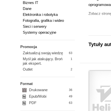
Biznes IT
oprogramowani
Dane
Zobacz stronę
Elektronika i robotyka
Fotografia, grafika i wideo
Sieci i serwery
Systemy operacyjne
Tytuły au
Promocja
Zaktualizuj swoją wiedzę
63
Myśl jak atakujący. Broń
1
jak ekspert.
Outlet
2
Format
Drukowane
36
Epub/Mobi
49
PDF
63