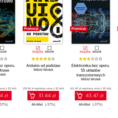
Promocja
Promocja
book
książka
ebook
książka
ebook
ez oporu.
Arduino od podstaw
Elektronika bez oporu.
frowe
Witold Wrotek
55 układów
otek
tranzystorowych
Witold Wrotek
cena z 30 dni)
(29,94 zł najniższa cena z 30 dni)
(41,40 zł najniższa cena z 30 dni)
4 zł
31.44 zł
43.47 zł
-37%)
49.90zł
(-37%)
69.00zł
(-37%)