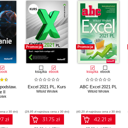
Promocja
Promocja
book
książka
ebook
książka
ebook
 podstaw.
Excel 2021 PL. Kurs
ABC Excel 2021 PL
 II
Witold Wrotek
Witold Wrotek
otek
cena z 30 dni)
(29,95 zł najniższa cena z 30 dni)
(40,20 zł najniższa cena z 30 dni)
7 zł
31.75 zł
42.21 zł