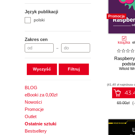
Praktyczne przykłady
Język publikacji
Tablice informatyczne
Promocja
polski
Zakres cen
książka
e
–
Raspberry
podst
Wyczyść
Witold Wr
(41,40 zł najniższa 
BLOG
43.4
eBooki za 0,00zł
Nowości
69.00zł
(
Promocje
Outlet
Ostatnie sztuki
Bestsellery