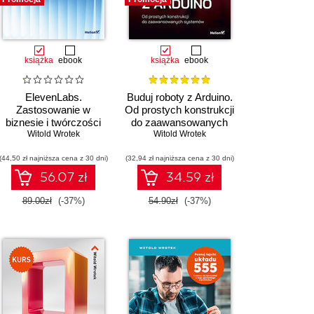
książka
ebook
książka
ebook
ElevenLabs.
Buduj roboty z Arduino.
Zastosowanie w
Od prostych konstrukcji
biznesie i twórczości
do zaawansowanych
Witold Wrotek
Witold Wrotek
systemów
(44,50 zł najniższa cena z 30 dni)
(32,94 zł najniższa cena z 30 dni)
56.07 zł
34.59 zł
89.00zł
(-37%)
54.90zł
(-37%)