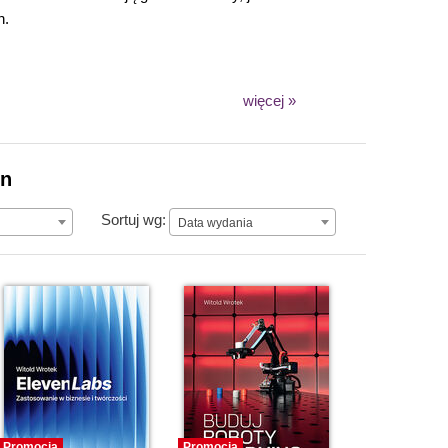
h.
więcej »
on
Data wydania
Sortuj wg:
Data wydania
Promocja
Promocja