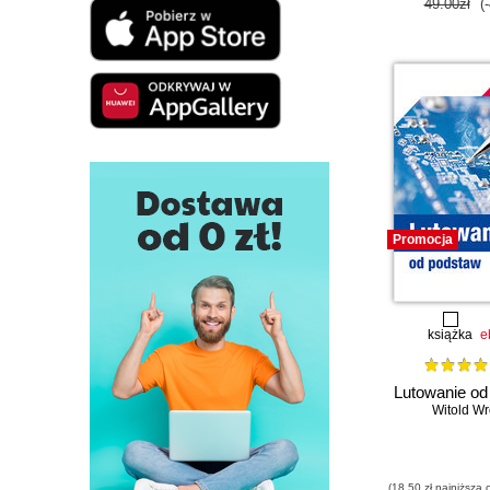
49.00zł
(
Promocja
książka
e
Lutowanie od
Witold Wr
(18,50 zł najniższa 