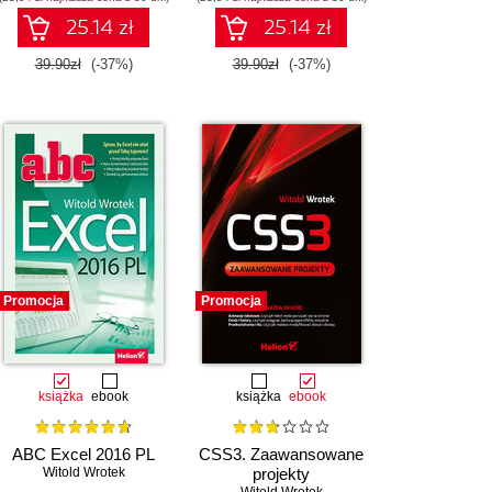
25.14 zł
25.14 zł
39.90zł
(-37%)
39.90zł
(-37%)
Promocja
Promocja
książka
ebook
książka
ebook
ABC Excel 2016 PL
CSS3. Zaawansowane
Witold Wrotek
projekty