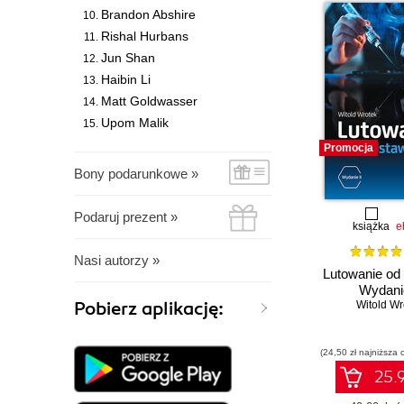
Brandon Abshire
Rishal Hurbans
Jun Shan
Haibin Li
Matt Goldwasser
Upom Malik
Promocja
Bony podarunkowe »
Podaruj prezent »
książka
e
Nasi autorzy »
Lutowanie od
Wydanie
Pobierz aplikację:
Witold Wr
(24,50 zł najniższa 
25.9