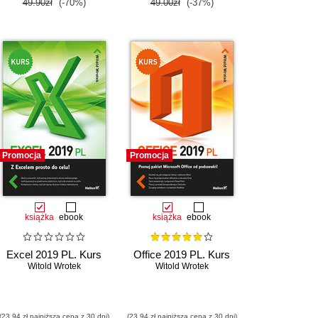
49.90zł
(-70%)
49.00zł
(-37%)
Promocja
Promocja
książka
ebook
książka
ebook
Excel 2019 PL. Kurs
Office 2019 PL. Kurs
Witold Wrotek
Witold Wrotek
(23,94 zł najniższa cena z 30 dni)
(23,94 zł najniższa cena z 30 dni)