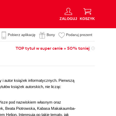
ZALOGUJ
KOSZYK
Pobierz aplikację
Bony
Podaruj prezent
TOP tytuł w super cenie » 50% taniej
ny i autor książek informatycznych. Pierwszą
ułów książek autorskich, nie licząc
Pisze pod nazwiskiem własnym oraz
szek, Beata Piotrowska, Kabasa Makakaumba-
 Helion. Interesują go takie tematy, jak