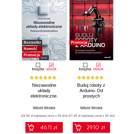
Bestseller
Promocja
Promocj
Nowość
Promocja
książka
ebook
książka
ebook
ksią
Niezawodne
Buduj roboty z
Raspb
układy
Arduino. Od
p
elektroniczne.
prostych
Podręcznik
konstrukcji do
Wit
konstruktora
zaawansowanych
Witold Wrotek
Witold Wrotek
systemów
(43,50 zł najniższa cena z 30 dni)
(27,45 zł najniższa cena z 30 dni)
(34,50 zł naj
46.11 zł
29.10 zł