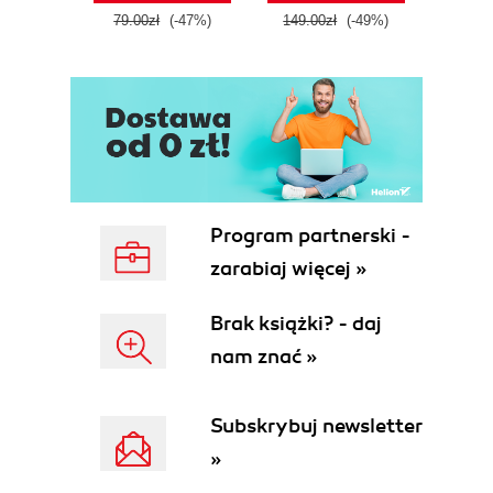
79.00zł
(-47%)
149.00zł
(-49%)
59.9
Program partnerski -
zarabiaj więcej »
Brak książki? - daj
nam znać »
Subskrybuj newsletter
»