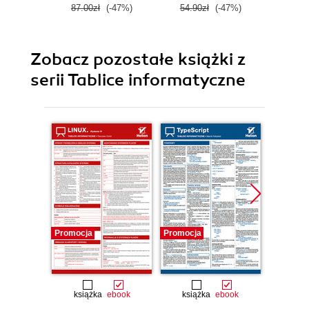
87.00zł
(-47%)
54.90zł
(-47%)
69.0
Zobacz pozostałe książki z
serii Tablice informatyczne
Promocja
Promocja
Promocj
książka
ebook
książka
ebook
ksią