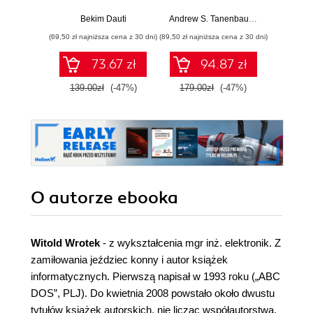
przygotowanie do
Pad
egzaminu AZ-800.
Bekim Dauti
Andrew S. Tanenbaum
,
Herbert Bos
Wydanie IV
(69,50 zł najniższa cena z 30 dni)
(89,50 zł najniższa cena z 30 dni)
(125,10 zł 
73.67 zł
94.87 zł
139.00zł
(-47%)
179.00zł
(-47%)
139.0
O autorze
ebooka
Witold Wrotek
- z wykształcenia mgr inż. elektronik. Z
zamiłowania jeździec konny i autor książek
informatycznych. Pierwszą napisał w 1993 roku („ABC
DOS”, PLJ). Do kwietnia 2008 powstało około dwustu
tytułów książek autorskich, nie licząc współautorstwa.