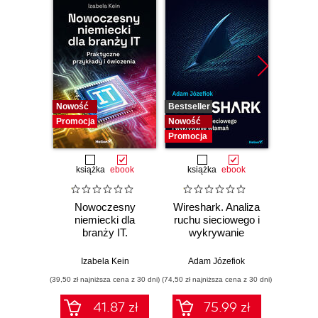
Nowość
Bestseller
Bestselle
Promocja
Nowość
Nowość
Promocja
Promocj
książka
ebook
książka
ebook
ksią
Nowoczesny
Wireshark. Analiza
Aut
niemiecki dla
ruchu sieciowego i
prze
branży IT.
wykrywanie
s
Praktyczne
włamań
ste
przykłady i
p
Izabela Kein
Adam Józefiok
Wito
ćwiczenia
(39,50 zł najniższa cena z 30 dni)
(74,50 zł najniższa cena z 30 dni)
(29,95 zł naj
41.87 zł
75.99 zł