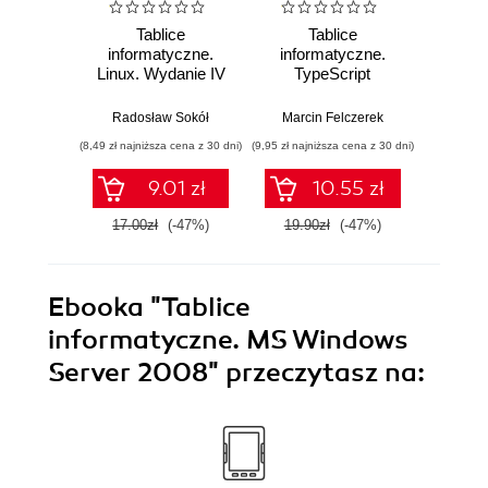
Tablice
Tablice
T
informatyczne.
informatyczne.
info
Linux. Wydanie IV
TypeScript
Pods
Radosław Sokół
Marcin Felczerek
Rado
(8,49 zł najniższa cena z 30 dni)
(9,95 zł najniższa cena z 30 dni)
(9,95 zł najn
9.01 zł
10.55 zł
17.00zł
(-47%)
19.90zł
(-47%)
19.9
Ebooka
"Tablice
informatyczne. MS Windows
Server 2008"
przeczytasz na: