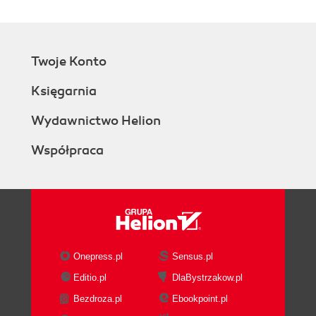
Twoje Konto
Księgarnia
Wydawnictwo Helion
Współpraca
Onepress.pl
Sensus.pl
Editio.pl
DlaBystrzakow.pl
Bezdroza.pl
Ebookpoint.pl