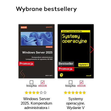
Wybrane bestsellery
Promocja
Bestseller
Promocj
Promocja
książka
ebook
książka
ebook
Windows Server
Systemy
Windo
2025. Kompendium
operacyjne.
2025
administratora i
Wydanie V