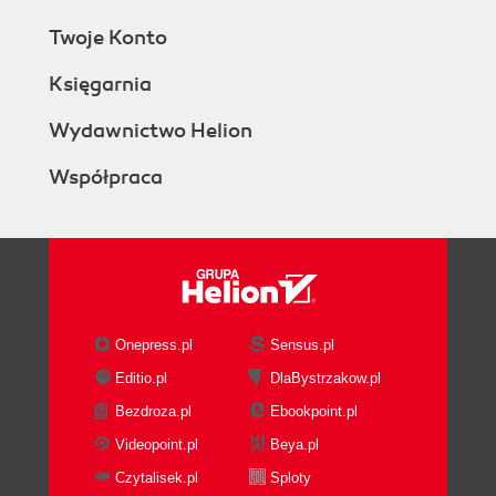
Twoje Konto
Księgarnia
Wydawnictwo Helion
Współpraca
Onepress.pl
Sensus.pl
Editio.pl
DlaBystrzakow.pl
Bezdroza.pl
Ebookpoint.pl
Videopoint.pl
Beya.pl
Czytalisek.pl
Sploty