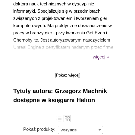
doktora nauk technicznych w dyscyplinie
informatyki. Specjalizuje się w przedmiotach
związanych z projektowaniem i tworzeniem gier
komputerowych. Ma praktyczne doświadczenie w
pracy w branży gier - przy tworzeniu Get Even i
Chernobylite. Jest autoryzowanym nauczycielem
Unreal Engine z certyfikatem nadanym przez firmę
Epic Games, twórcę silnika. Regularnie organizuje
więcej »
wydarzenia typu game jam dla studentów. Zaletą
jego pracy jest konieczność grania w gry. Więcej
[Pokaż więcej]
informacji: linkedin.com/in/gmachnik.
Tytuły autora: Grzegorz Machnik
dostępne w księgarni Helion
Pokaż produkty:
Wszystkie