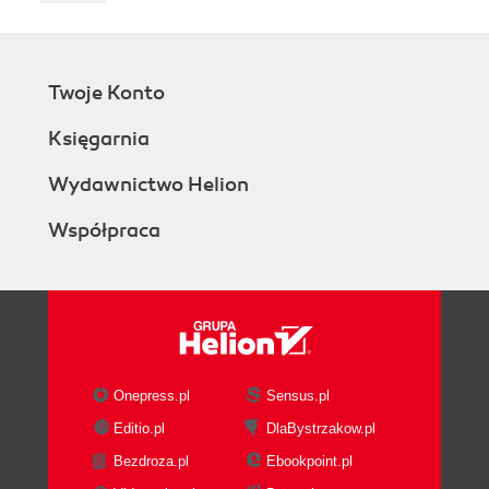
Twoje Konto
Księgarnia
Wydawnictwo Helion
Współpraca
Onepress.pl
Sensus.pl
Editio.pl
DlaBystrzakow.pl
Bezdroza.pl
Ebookpoint.pl