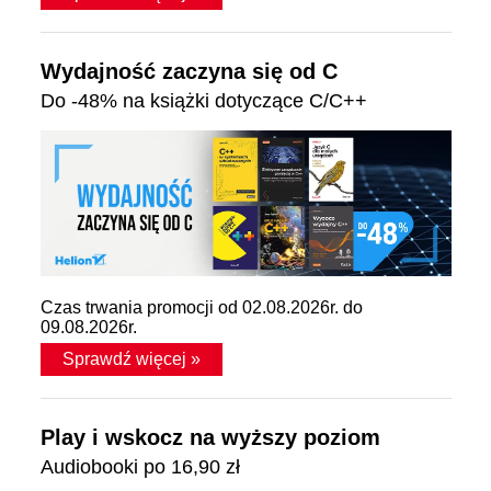
Wydajność zaczyna się od C
Do -48% na książki dotyczące C/C++
Czas trwania promocji od 02.08.2026r. do
09.08.2026r.
Sprawdź więcej »
Play i wskocz na wyższy poziom
Audiobooki po 16,90 zł