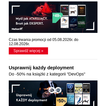
Czas trwania promocji od 05.08.2026r. do
12.08.2026r.
Sprawdź więcej »
Usprawnij każdy deployment
Do -50% na książki z kategorii "DevOps"