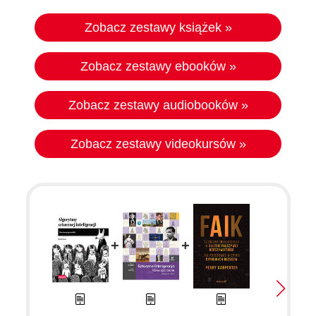
Zobacz zestawy książek »
Zobacz zestawy ebooków »
Zobacz zestawy audiobooków »
Zobacz zestawy videokursów »