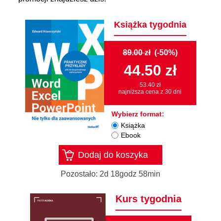
Książka tygodnia
89.00 zł
(-50%)
44.50 zł
53.40 zł
najniższa cena z 30 dni
Wybierz format:
Książka
Ebook
Dodaj do koszyka
Pozostało: 2d 18godz 58min
Kurs tygodnia