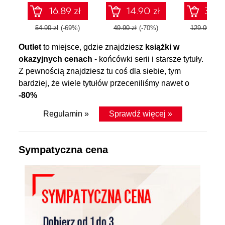
nie czyta, bo
16.89 zł
14.90 zł
38.9
wszyscy wolą
wideo
54.90 zł
(-69%)
49.90 zł
(-70%)
129.00 zł
(
Outlet
to miejsce, gdzie znajdziesz
książki w
okazyjnych cenach
- końcówki serii i starsze tytuły.
Z pewnością znajdziesz tu coś dla siebie, tym
bardziej, że wiele tytułów przeceniliśmy nawet o
-80%
Regulamin »
Sprawdź więcej »
Sympatyczna cena