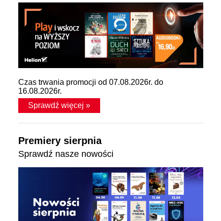
Czas trwania promocji od 07.08.2026r. do
16.08.2026r.
Sprawdź więcej »
Premiery sierpnia
Sprawdź nasze nowości