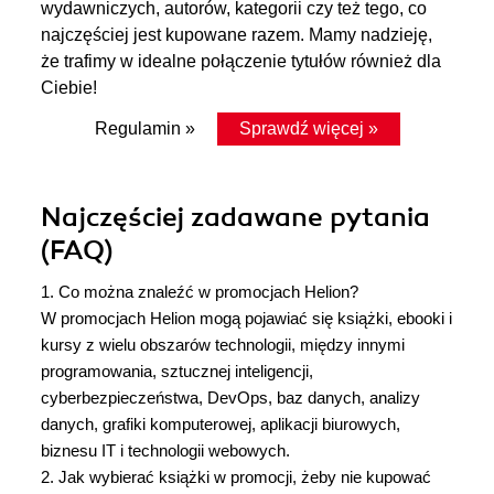
wydawniczych, autorów, kategorii czy też tego, co
najczęściej jest kupowane razem. Mamy nadzieję,
że trafimy w idealne połączenie tytułów również dla
Ciebie!
Regulamin »
Sprawdź więcej »
Najczęściej zadawane pytania
(FAQ)
1. Co można znaleźć w promocjach Helion?
W promocjach Helion mogą pojawiać się książki, ebooki i
kursy z wielu obszarów technologii, między innymi
programowania, sztucznej inteligencji,
cyberbezpieczeństwa, DevOps, baz danych, analizy
danych, grafiki komputerowej, aplikacji biurowych,
biznesu IT i technologii webowych.
2. Jak wybierać książki w promocji, żeby nie kupować