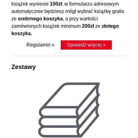
książek wyniesie
100zł
, w formularzu adresowym
automatycznie będziesz mógł wybrać książkę gratis
ze
srebrnego koszyka
, a przy wartości
zamówionych książek minimum
200zł
ze
złotego
koszyka
.
Regulamin »
Sprawdź więcej »
Zestawy