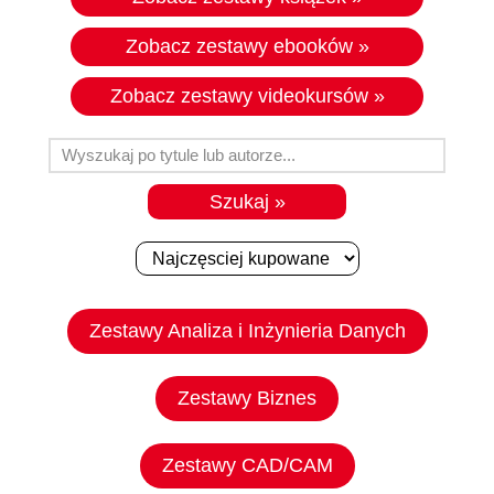
audiobooków i kursów, które nasi
Zobacz zestawy ebooków »
czytelnicy najczęściej kupują razem.
Pamiętaj, że zestawy są nierozdzielne i
Zobacz zestawy videokursów »
podana cena obowiązuje tylko, gdy
kupisz całą paczkę. Nie czekaj, wybierz
coś dla siebie :)
Zestawy Analiza i Inżynieria Danych
Zestawy Biznes
Zestawy CAD/CAM