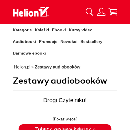
Kategorie
Książki
Ebooki
Kursy video
Audiobooki
Promocje
Nowości
Bestsellery
Darmowe ebooki
Helion.pl
» Zestawy audiobooków
Zestawy audiobooków
Drogi Czytelniku!
Skorzystaj z
atrakcyjnych rabatów
na
[Pokaż więcej]
helion.pl. Poniżej znajdziesz
zestawy
promocyjne
książek, ebooków,
Zobacz zestawy książek »