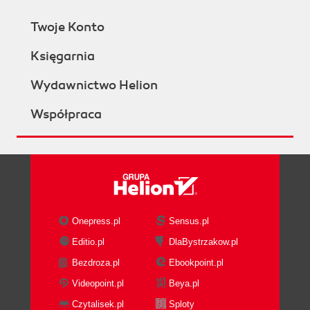
Twoje Konto
Księgarnia
Wydawnictwo Helion
Współpraca
Onepress.pl
Sensus.pl
Editio.pl
DlaBystrzakow.pl
Bezdroza.pl
Ebookpoint.pl
Videopoint.pl
Beya.pl
Czytalisek.pl
Sploty