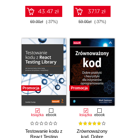
automatyzacji
testów aplikacji
43.47 zł
37.17 zł
internetowych i ich
przyszłość oparta
69.00zł
(-37%)
59.00zł
(-37%)
na testowaniu
niskokodowym i
sztucznej
inteligencji
Promocja
Promocja
książka
ebook
książka
ebook
Testowanie kodu z
Zrównoważony
React Testing
kod. Dobre