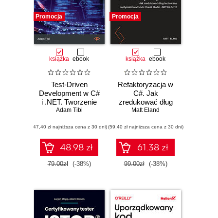
Promocja
Promocja
książka
ebook
książka
ebook
Test-Driven
Refaktoryzacja w
Development w C#
C#. Jak
i .NET. Tworzenie
zredukować dług
wysokiej jakości
Adam Tibi
techniczny i
Matt Eland
kodu w
optymalizować kod
(47,40 zł najniższa cena z 30 dni)
architekturze DDD
(59,40 zł najniższa cena z 30 dni)
z Visual Studio,
za pomocą
.NET 8 i C# 12
znanych narzędzi i
48.98 zł
61.38 zł
bibliotek
79.00zł
(-38%)
99.00zł
(-38%)