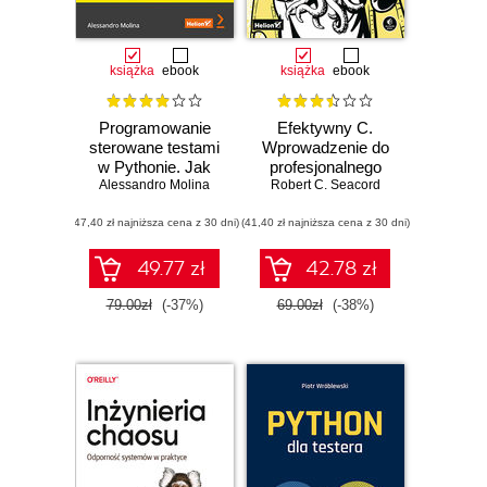
książka
ebook
książka
ebook
Programowanie
Efektywny C.
sterowane testami
Wprowadzenie do
w Pythonie. Jak
profesjonalnego
Alessandro Molina
tworzyć
programowania
Robert C. Seacord
skalowalne
(47,40 zł najniższa cena z 30 dni)
zestawy testów i
(41,40 zł najniższa cena z 30 dni)
aplikacji
49.77 zł
42.78 zł
79.00zł
(-37%)
69.00zł
(-38%)