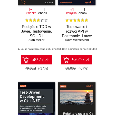
książka
ebook
książka
ebook
Podejście TDD w
Testowanie i
Javie. Testowanie,
rozwój API w
SOLID i
Postmanie. Łatwe
architektura
Alan Mellor
Dave Westerveld
tworzenie,
heksagonalna jako
testowanie,
(47,40 zł najniższa cena z 30 dni)
fundamenty
(53,40 zł najniższa cena z 30 dni)
debugowanie i
wysokiej jakości
zarządzanie API.
Wydanie II
49.77 zł
56.07 zł
79.00zł
(-37%)
89.00zł
(-37%)