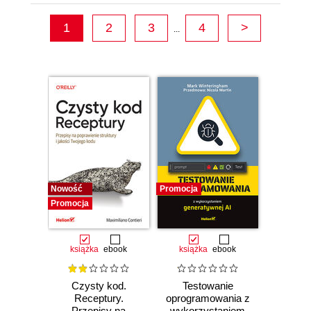
1
2
3
4
>
...
Nowość
Promocja
Promocja
książka
ebook
książka
ebook
Czysty kod.
Testowanie
Receptury.
oprogramowania z
Przepisy na
wykorzystaniem