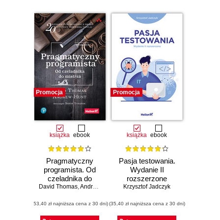
Promocja
Promocja
książka
ebook
książka
ebook
Pragmatyczny
Pasja testowania.
programista. Od
Wydanie II
czeladnika do
rozszerzone
mistrza. Wydanie II
David Thomas
,
Andrew Hunt
Krzysztof Jadczyk
(53,40 zł najniższa cena z 30 dni)
(35,40 zł najniższa cena z 30 dni)