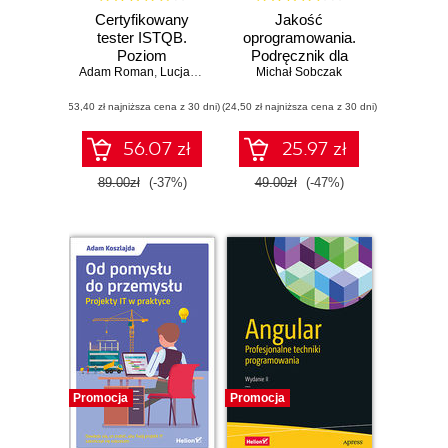
Certyfikowany
Jakość
tester ISTQB.
oprogramowania.
Poziom
Podręcznik dla
Adam Roman
podstawowy
,
Lucjan Stapp
profesjonalistów
Michał Sobczak
(53,40 zł najniższa cena z 30 dni)
(24,50 zł najniższa cena z 30 dni)
56.07 zł
25.97 zł
89.00zł
(-37%)
49.00zł
(-47%)
Promocja
Promocja