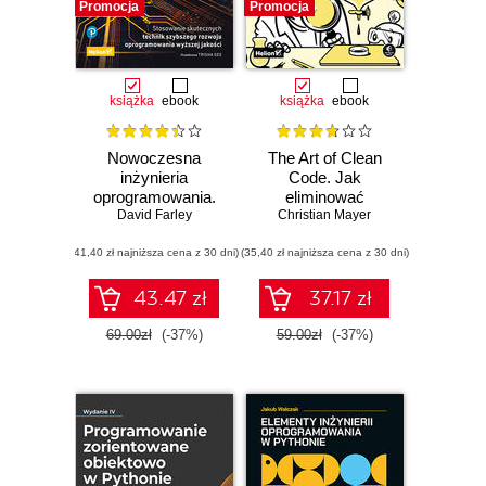
Promocja
Promocja
książka
ebook
książka
ebook
Nowoczesna
The Art of Clean
inżynieria
Code. Jak
oprogramowania.
eliminować
Stosowanie
David Farley
złożoność i pisać
Christian Mayer
skutecznych
czysty kod
(41,40 zł najniższa cena z 30 dni)
technik szybszego
(35,40 zł najniższa cena z 30 dni)
rozwoju
oprogramowania
43.47 zł
37.17 zł
wyższej jakości
69.00zł
(-37%)
59.00zł
(-37%)