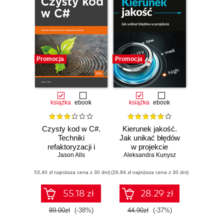
Promocja
Promocja
książka
ebook
książka
ebook
Czysty kod w C#.
Kierunek jakość.
Techniki
Jak unikać błędów
refaktoryzacji i
w projekcie
najlepsze praktyki
Jason Alls
Aleksandra Kunysz
(53,40 zł najniższa cena z 30 dni)
(26,94 zł najniższa cena z 30 dni)
55.18 zł
28.29 zł
89.00zł
(-38%)
44.90zł
(-37%)