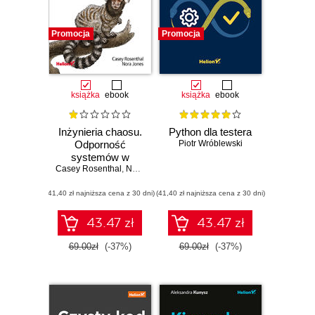
Promocja
Promocja
książka
ebook
książka
ebook
Inżynieria chaosu.
Python dla testera
Odporność
Piotr Wróblewski
systemów w
Casey Rosenthal
praktyce
,
Nora Jones
(41,40 zł najniższa cena z 30 dni)
(41,40 zł najniższa cena z 30 dni)
43.47 zł
43.47 zł
69.00zł
(-37%)
69.00zł
(-37%)