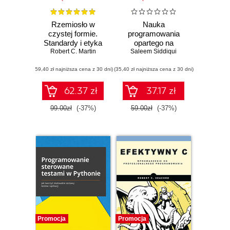
Rzemiosło w
Nauka
czystej formie.
programowania
Standardy i etyka
opartego na
Robert C. Martin
rzetelnych
testach. Jak pisać
Saleem Siddiqui
programistów
przejrzysty kod w
(59,40 zł najniższa cena z 30 dni)
(35,40 zł najniższa cena z 30 dni)
kilku językach
programowania
62.37 zł
37.17 zł
99.00zł
(-37%)
59.00zł
(-37%)
Promocja
Promocja