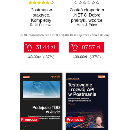
Postman w
Zostań ekspertem
praktyce.
.NET 8. Dobre
Kompletny
praktyki, wzorce
przewodnik po
Rafał Podraza
projektowe,
Mark J. Price
REST API
debugowanie i
(29,94 zł najniższa cena z 30 dni)
(83,40 zł najniższa cena z 30 dni)
testowanie aplikacji
31.44 zł
87.57 zł
49.90zł
(-37%)
139.00zł
(-37%)
Promocja
Promocja