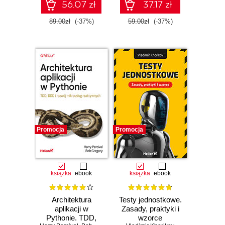
56.07 zł
37.17 zł
89.00zł
(-37%)
59.00zł
(-37%)
Promocja
Promocja
książka
ebook
książka
ebook
Architektura
Testy jednostkowe.
aplikacji w
Zasady, praktyki i
Pythonie. TDD,
wzorce