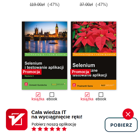
119.00zł
(-47%)
37.00zł
(-47%)
Promocja
Promocja
książka
ebook
książka
ebook
Selenium i
Selenium.
testowanie
Automatyczne
aplikacji.
testowanie aplikacji
Unmesh Gundecha
Receptury.
Prashanth Sams
Wydanie II