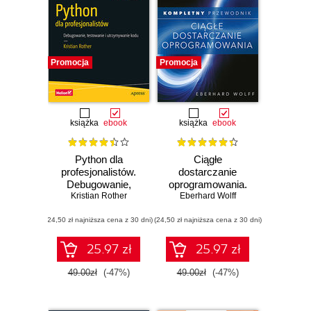
Promocja
Promocja
książka
ebook
książka
ebook
Python dla
Ciągłe
profesjonalistów.
dostarczanie
Debugowanie,
oprogramowania.
Kristian Rother
testowanie i
Eberhard Wolff
Kompletny
utrzymywanie
przewodnik
(24,50 zł najniższa cena z 30 dni)
kodu
(24,50 zł najniższa cena z 30 dni)
25.97 zł
25.97 zł
49.00zł
(-47%)
49.00zł
(-47%)