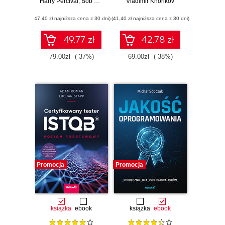
Harry Percival
DDD i rozwój
,
Bob Gregory
Vladimir Khorikov
mikrousług
(47,40 zł najniższa cena z 30 dni)
reaktywnych
(41,40 zł najniższa cena z 30 dni)
49.77 zł
42.78 zł
79.00zł
(-37%)
69.00zł
(-38%)
Promocja
Promocja
książka
ebook
książka
ebook