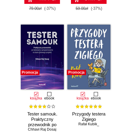
79.00zł
(-37%)
59.00zł
(-37%)
Promocja
Promocja
książka
ebook
książka
ebook
Tester samouk.
Przygody testera
Praktyczny
Zigiego
przewodnik po
Rafał Kubik_
Chhavi Raj Dosaj
testowaniu