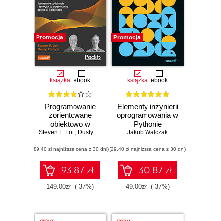
Promocja
Promocja
książka
ebook
książka
ebook
Programowanie
Elementy inżynierii
zorientowane
oprogramowania w
obiektowo w
Pythonie
Steven F. Lott
Pythonie.
,
Dusty Phillips
Jakub Walczak
Tworzenie
(89,40 zł najniższa cena z 30 dni)
solidnych i łatwych
(29,40 zł najniższa cena z 30 dni)
w utrzymaniu
aplikacji i bibliotek.
93.87 zł
30.87 zł
Wydanie IV
149.00zł
(-37%)
49.00zł
(-37%)