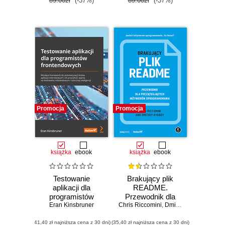
89.00zł
(-37%)
89.00zł
(-37%)
Promocja
Promocja
książka
ebook
książka
ebook
Testowanie
Brakujący plik
aplikacji dla
README.
programistów
Przewodnik dla
frontendowych.
Eran Kinsbruner
Chris Riccomini
początkujących
,
Dmitriy Ryaboy
Wiodące
inżynierów
(41,40 zł najniższa cena z 30 dni)
frameworki do
(35,40 zł najniższa cena z 30 dni)
oprogramowania