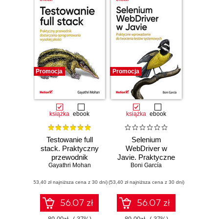
Promocja
Promocja
książka
ebook
książka
ebook
Testowanie full
Selenium
stack. Praktyczny
WebDriver w
przewodnik
Javie. Praktyczne
Gayathri Mohan
dostarczania
wprowadzenie do
Boni García
oprogramowania
tworzenia testów
(53,40 zł najniższa cena z 30 dni)
wysokiej jakości
(53,40 zł najniższa cena z 30 dni)
systemowych
56.07 zł
56.07 zł