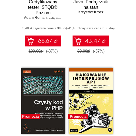
Certyfikowany
Java. Podręcznik
tester ISTQB®.
na start
Poziom
Krzysztof Krocz
Adam Roman
podstawowy.
,
Lucjan Stapp
,
Michaël Pilaeten
Wydanie II
(65,40 zł najniższa cena z 30 dni)
(41,40 zł najniższa cena z 30 dni)
68.67 zł
43.47 zł
109.00zł
(-37%)
69.00zł
(-37%)
Promocja
Promocja