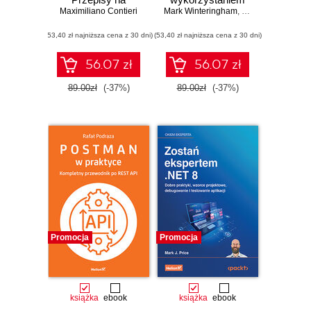
Maximiliano Contieri
poprawienie
Mark Winteringham
generatywnej AI
,
Nicola Martin (P
struktury i jakości
(53,40 zł najniższa cena z 30 dni)
Twojego kodu
(53,40 zł najniższa cena z 30 dni)
56.07 zł
56.07 zł
89.00zł
(-37%)
89.00zł
(-37%)
Promocja
Promocja
książka
ebook
książka
ebook