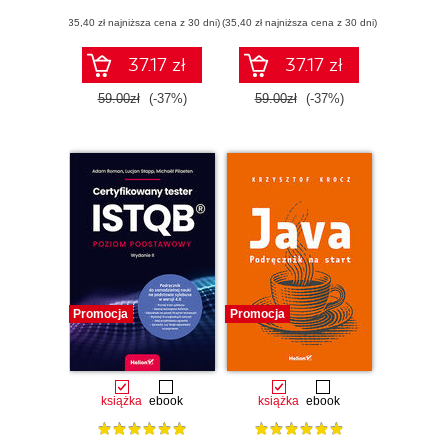
oprogramowania
(35,40 zł najniższa cena z 30 dni)
na bazie gotowego
(35,40 zł najniższa cena z 30 dni)
projektu
37.17 zł
37.17 zł
59.00zł
(-37%)
59.00zł
(-37%)
Promocja
Promocja
książka
ebook
książka
ebook