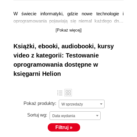
W świecie informatyki, gdzie nowe technologie i
oprogramowania pojawiają się niemal każdego dnia,
kluczowym aspektem jest zapewnienie ich jakości i
[Pokaż więcej]
niezawodności. Jako lider w dziedzinie literatury
komputerowej, rozumiemy znaczenie solidnej wiedzy
Książki, ebooki, audiobooki, kursy
w zakresie testowania oprogramowania. Dlatego
video z kategorii: Testowanie
oferujemy
książki, które są niezbędnym zasobem
oprogramowania dostępne w
dla każdego profesjonalnego testera
oprogramowania
oraz dla tych, którzy dopiero
księgarni Helion
rozpoczynają swoją przygodę w tej fascynującej
dziedzinie.
Pokaż produkty:
W sprzedaży
Sortuj wg:
Data wydania
Filtruj »