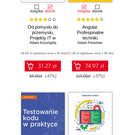
książka
ebook
książka
ebook
Od pomysłu do
Angular.
przemysłu.
Profesjonalne
Projekty IT w
techniki
Adam Koszlajda
praktyce
programowania.
Adam Freeman
Wydanie II
(29,49 zł najniższa cena z 30 dni)
(71,40 zł najniższa cena z 30 dni)
31.27 zł
74.97 zł
59.00zł
(-47%)
119.00zł
(-37%)