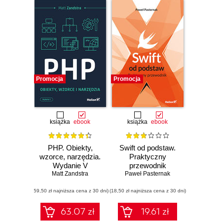
Promocja
Promocja
książka
ebook
książka
ebook
PHP. Obiekty,
Swift od podstaw.
wzorce, narzędzia.
Praktyczny
Wydanie V
przewodnik
Matt Zandstra
Paweł Pasternak
(59,50 zł najniższa cena z 30 dni)
(18,50 zł najniższa cena z 30 dni)
63.07 zł
19.61 zł