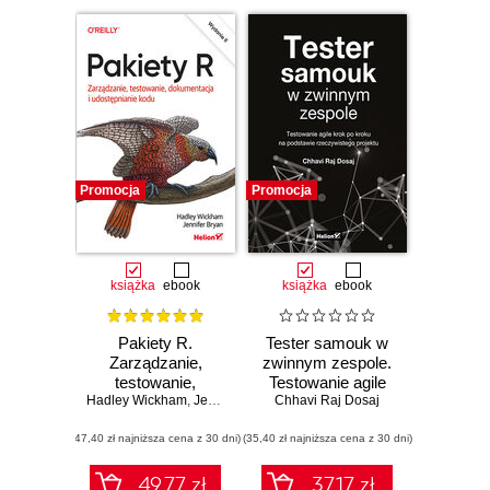
Promocja
Promocja
książka
ebook
książka
ebook
Pakiety R.
Tester samouk w
Zarządzanie,
zwinnym zespole.
testowanie,
Testowanie agile
Hadley Wickham
dokumentacja i
,
Jennifer Bryan
krok po kroku na
Chhavi Raj Dosaj
udostępnianie
podstawie
(47,40 zł najniższa cena z 30 dni)
kodu. Wydanie II
(35,40 zł najniższa cena z 30 dni)
rzeczywistego
projektu
49.77 zł
37.17 zł