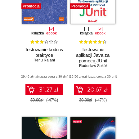
Promocja
Promocja
książka
ebook
książka
ebook
Testowanie kodu w
Testowanie
praktyce
aplikacji Java za
Renu Rajani
pomocą JUnit
Radosław Sokół
(29,49 zł najniższa cena z 30 dni)
(19,50 zł najniższa cena z 30 dni)
31.27 zł
20.67 zł
59.00zł
(-47%)
39.00zł
(-47%)