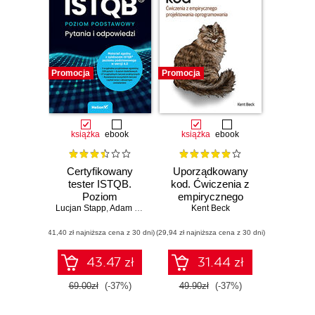
Promocja
Promocja
książka
ebook
książka
ebook
Certyfikowany
Uporządkowany
tester ISTQB.
kod. Ćwiczenia z
Poziom
empirycznego
Lucjan Stapp
podstawowy.
,
Adam Roman
projektowania
Kent Beck
Pytania i
oprogramowania
(41,40 zł najniższa cena z 30 dni)
odpowiedzi
(29,94 zł najniższa cena z 30 dni)
43.47 zł
31.44 zł
69.00zł
(-37%)
49.90zł
(-37%)