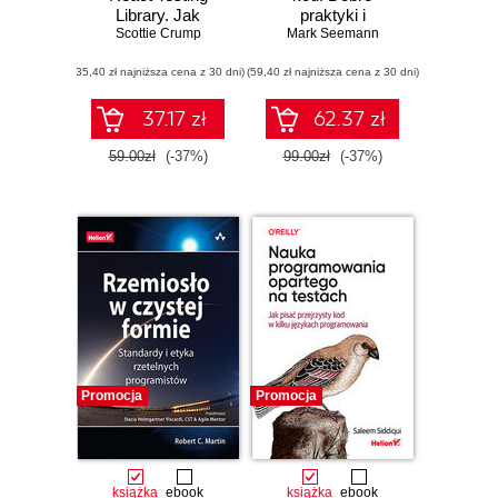
Library. Jak
praktyki i
tworzyć testy,
Scottie Crump
heurystyki dla
Mark Seemann
które będą proste
inżynierów
(35,40 zł najniższa cena z 30 dni)
w utrzymaniu i
(59,40 zł najniższa cena z 30 dni)
oprogramowania
modyfikacji
37.17 zł
62.37 zł
59.00zł
(-37%)
99.00zł
(-37%)
Promocja
Promocja
książka
ebook
książka
ebook