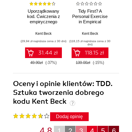
Uporządkowany
Tidy First? A
W
kod. Ćwiczenia z
Personal Exercise
imple
empirycznego
in Empirical
projektowania
Software Design
Ke
oprogramowania
Kent Beck
Kent Beck
(29,94 zł najniższa cena z 30 dni)
(118,15 zł najniższa cena z 30
(19,95 zł naj
dni)
31.44 zł
118.15 zł
49.90zł
(-37%)
139.00zł
(-15%)
39.9
Oceny i opinie klientów: TDD.
Sztuka tworzenia dobrego
kodu Kent Beck
Dodaj opinię
4.8
1
2
3
4
5
6