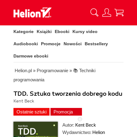
Kategorie
Książki
Ebooki
Kursy video
Audiobooki
Promocje
Nowości
Bestsellery
Darmowe ebooki
Helion.pl
»
Programowanie
»
📚 Techniki
programowania
TDD. Sztuka tworzenia dobrego kodu
Kent Beck
Ostatnie sztuki
Promocja
Autor:
Kent Beck
Wydawnictwo:
Helion