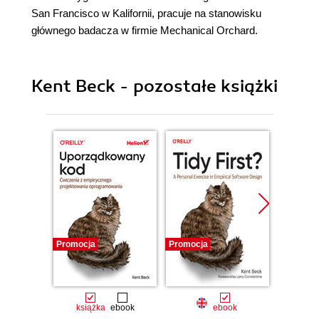
San Francisco w Kalifornii, pracuje na stanowisku
głównego badacza w firmie Mechanical Orchard.
Kent Beck - pozostałe książki
Promocja
Promocja
Promocj
książka
ebook
ebook
ksią