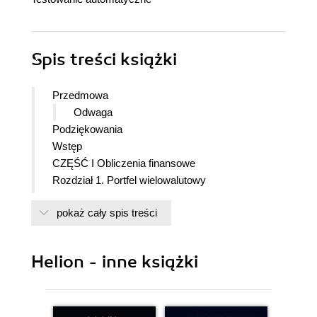
Spis treści
książki
Przedmowa
Odwaga
Podziękowania
Wstęp
CZĘŚĆ I Obliczenia finansowe
Rozdział 1. Portfel wielowalutowy
Rozdział 2. Zdegenerowane obiekty
pokaż cały spis treści
Rozdział 3. Równość dla wszystkich
Rozdział 4. Prywatność
Rozdział 5. Franki, dolary
Helion - inne książki
Rozdział 6. Równość dla wszystkich tak, ale
Rozdział 7. Jabłka i pomarańcze
Rozdział 8. Tworzymy obiekty
Rozdział 9. Mnożenie rozdwojone