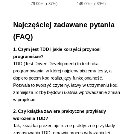
Rozdział 20. Sprzątanie po sobie
79.00zł
(-37%)
149.00zł
(-39%)
59.9
Rozdział 21. Zliczanie
Rozdział 22. Zapanować nad awariami
Najczęściej zadawane pytania
Rozdział 23. W jedności siła
Rozdział 24. xUnit retrospekcja
(FAQ)
CZĘŚĆ III Wzorce dla programowania
sterowanego testami
1. Czym jest TDD i jakie korzyści przynosi
Rozdział 25. O wzorcach TDD
programiście?
Test
TDD (Test Driven Development) to technika
Izolowanie testów
programowania, w której najpierw piszemy testy, a
Lista testów
dopiero potem kod realizujący funkcjonalność.
Najpierw testy
Pozwala to tworzyć czytelny, łatwy w utrzymaniu kod,
Najpierw asercje
zmniejsza liczbę błędów i ułatwia wprowadzanie zmian
Dane testowe
w projekcie.
Przejrzyste dane
Rozdział 26. Wzorce czerwonego paska
2. Czy książka zawiera praktyczne przykłady
Test w jednym kroku
wdrożenia TDD?
Test startowy
Tak, książka prezentuje liczne praktyczne przykłady
Test objaśniający
zastosowania TDD, omawia proces wdrażania tej