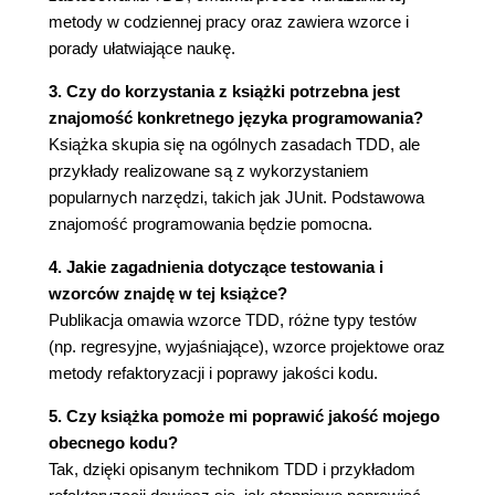
Test pouczający2
metody w codziennej pracy oraz zawiera wzorce i
Inne rodzaje testów
porady ułatwiające naukę.
Test regresyjny
3. Czy do korzystania z książki potrzebna jest
Przerwa
znajomość konkretnego języka programowania?
Od początku
Książka skupia się na ogólnych zasadach TDD, ale
Tanie biurko, wygodny fotel
przykłady realizowane są z wykorzystaniem
Rozdział 27. Wzorce testowania
popularnych narzędzi, takich jak JUnit. Podstawowa
Test wtórny
znajomość programowania będzie pomocna.
Atrapa
Samopodstawienie
4. Jakie zagadnienia dotyczące testowania i
Łańcuch-dziennik
wzorców znajdę w tej książce?
Symulowana katastrofa
Publikacja omawia wzorce TDD, różne typy testów
Zawieszony test
(np. regresyjne, wyjaśniające), wzorce projektowe oraz
Czysta sprawa
metody refaktoryzacji i poprawy jakości kodu.
Rozdział 28. Wzorce zielonego paska
Preparacja, czyli oszustwo w dobrej wierze
5. Czy książka pomoże mi poprawić jakość mojego
Triangulacja
obecnego kodu?
Implementowanie oczywiste
Tak, dzięki opisanym technikom TDD i przykładom
Jedno na wiele