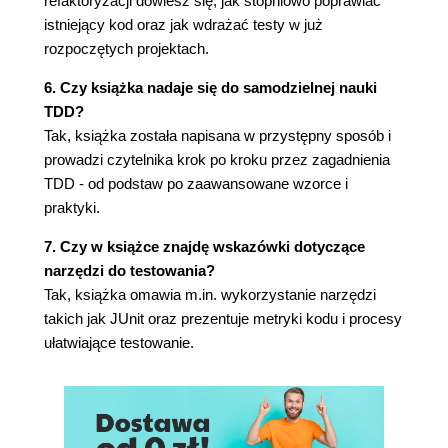
refaktoryzacji dowiesz się, jak stopniowo poprawiać
Rozdział 29. Wzorce xUnit
istniejący kod oraz jak wdrażać testy w już
Asercja
rozpoczętych projektach.
Fikstury
6. Czy książka nadaje się do samodzielnej nauki
Fikstura zewnętrzna
TDD?
Metoda testowa
Tak, książka została napisana w przystępny sposób i
Test wyjątku
prowadzi czytelnika krok po kroku przez zagadnienia
Wszystkie testy
TDD - od podstaw po zaawansowane wzorce i
Rozdział 30. Wzorce projektowe
praktyki.
Polecenie
Obiekt wartości
7. Czy w książce znajdę wskazówki dotyczące
Pusty obiekt
narzędzi do testowania?
Metoda szablonowa
Tak, książka omawia m.in. wykorzystanie narzędzi
Obiekt podłączalny
takich jak JUnit oraz prezentuje metryki kodu i procesy
Selektor podłączalny5
ułatwiające testowanie.
Metoda fabrykująca
Impostor
Kompozyt
Parametr kolekcjonujący