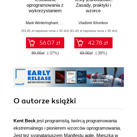
oprogramowania z
Zasady, praktyki i
Pod
wykorzystaniem
wzorce
d
generatywnej AI
pro
Mark Winteringham
,
Nicola Martin (Przedmowa)
Vladimir Khorikov
Rober
(53,40 zł najniższa cena z 30 dni)
(41,40 zł najniższa cena z 30 dni)
(47,40 zł naj
56.07 zł
42.78 zł
89.00zł
(-37%)
69.00zł
(-38%)
79.0
O autorze
książki
Kent Beck
jest programistą, twórcą programowania
ekstremalnego i pionierem wzorców oprogramowania.
Jest też sygnatariuszem Manifestu agile. Mieszka w