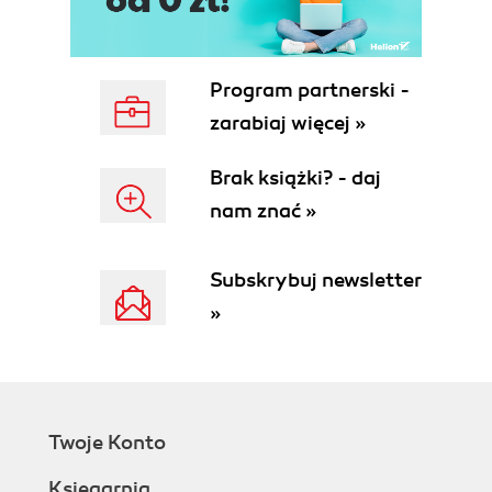
Singleton
Rozdział 31. Refaktoryzacja
Uzgadnianie różnic
Izolowanie zmian
Program partnerski -
Migracje danych
zarabiaj więcej »
Jak?
Dlaczego?
Brak książki? - daj
Wyodrębnianie metody
nam znać »
Jak?
Dlaczego?
Rozwijanie metody
Subskrybuj newsletter
Jak?
»
Dlaczego?
Ekstrakcja interfejsu
Jak?
Dlaczego?
Przenoszenie metody
Twoje Konto
Jak?
Dlaczego?
Księgarnia