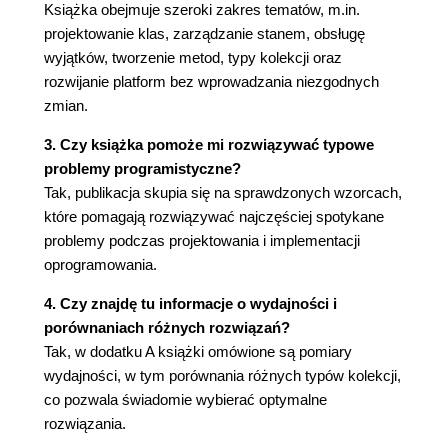
Książka obejmuje szeroki zakres tematów, m.in.
Dostęp pośredni (59)
projektowanie klas, zarządzanie stanem, obsługę
Wspólny stan (60)
wyjątków, tworzenie metod, typy kolekcji oraz
Stan zmienny (60)
rozwijanie platform bez wprowadzania niezgodnych
Stan zewnętrzny (62)
zmian.
Zmienna (62)
Zmienna lokalna (63)
3. Czy książka pomoże mi rozwiązywać typowe
Pole (65)
problemy programistyczne?
Parametr (66)
Tak, publikacja skupia się na sprawdzonych wzorcach,
Parametr zbierający (67)
które pomagają rozwiązywać najczęściej spotykane
Parametr opcjonalny (68)
problemy podczas projektowania i implementacji
Zmienna lista argumentów (68)
oprogramowania.
Obiekt parametrów (69)
4. Czy znajdę tu informacje o wydajności i
Stałe (70)
porównaniach różnych rozwiązań?
Nazwa sugerująca znaczenie (71)
Tak, w dodatku A książki omówione są pomiary
Zadeklarowany typ (72)
wydajności, w tym porównania różnych typów kolekcji,
Inicjalizacja (73)
co pozwala świadomie wybierać optymalne
Inicjalizacja wczesna (73)
rozwiązania.
Inicjalizacja leniwa (74)