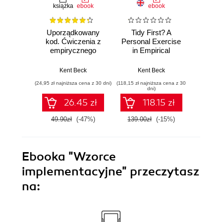
książka
ebook
ebook
ksią
Uporządkowany
Tidy First? A
TDD
kod. Ćwiczenia z
Personal Exercise
tworze
empirycznego
in Empirical
projektowania
Software Design
oprogramowania
Kent Beck
Kent Beck
Ke
(24,95 zł najniższa cena z 30 dni)
(118,15 zł najniższa cena z 30
(29,49 zł naj
dni)
26.45 zł
118.15 zł
49.90zł
(-47%)
139.00zł
(-15%)
59.0
Ebooka
"Wzorce
implementacyjne"
przeczytasz
na: