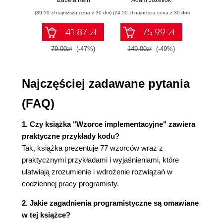
Izabela Kein
Adam Józefiok
Wito
ćwiczenia
Klasa abstrakcyjna (39)
(39,50 zł najniższa cena z 30 dni)
(74,50 zł najniższa cena z 30 dni)
(29,95 zł naj
Interfejs wersjonowany (40)
41.87 zł
75.99 zł
Obiekt wartościowy (41)
Specjalizacja (43)
79.00zł
(-47%)
149.00zł
(-49%)
59.9
Klasa pochodna (44)
Implementator (46)
Najczęściej zadawane pytania
Klasa wewnętrzna (47)
Zachowanie zależne od instancji (48)
(FAQ)
Konstrukcja warunkowa (48)
Delegacja (50)
1. Czy książka "Wzorce implementacyjne" zawiera
Selektor dołączany (52)
praktyczne przykłady kodu?
Anonimowa klasa wewnętrzna (53)
Tak, książka prezentuje 77 wzorców wraz z
Klasa biblioteczna (53)
praktycznymi przykładami i wyjaśnieniami, które
Wniosek (54)
ułatwiają zrozumienie i wdrożenie rozwiązań w
Rozdział 6. Stan (55)
codziennej pracy programisty.
Stan (56)
2. Jakie zagadnienia programistyczne są omawiane
Dostęp (57)
w tej książce?
Dostęp bezpośredni (58)