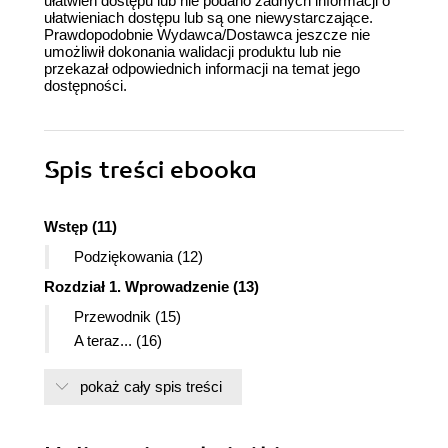
ułatwień dostępu lub nie podano żadnych informacji o
ułatwieniach dostępu lub są one niewystarczające.
Prawdopodobnie Wydawca/Dostawca jeszcze nie
umożliwił dokonania walidacji produktu lub nie
przekazał odpowiednich informacji na temat jego
dostępności.
Spis treści
ebooka
Wstęp (11)
Podziękowania (12)
Rozdział 1. Wprowadzenie (13)
Przewodnik (15)
A teraz... (16)
Rozdział 2. Wzorce (17)
pokaż cały spis treści
Rozdział 3. Teoria programowania (21)
Wartości (22)