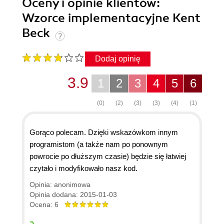
Oceny i opinie klientów:
Wzorce implementacyjne Kent
Beck
Dodaj opinię
3.9
1
2
3
4
5
6
(0)
(2)
(3)
(3)
(4)
(1)
Gorąco polecam. Dzięki wskazówkom innym
programistom (a także nam po ponownym
powrocie po dłuższym czasie) będzie się łatwiej
czytało i modyfikowało nasz kod.
Opinia: anonimowa
Opinia dodana: 2015-01-03
Ocena: 6