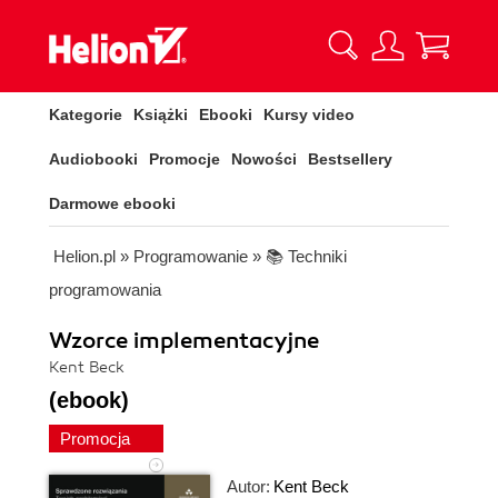
Kategorie
Książki
Ebooki
Kursy video
Audiobooki
Promocje
Nowości
Bestsellery
Darmowe ebooki
Helion.pl
»
Programowanie
»
📚 Techniki
programowania
Wzorce implementacyjne
Kent Beck
(ebook)
Promocja
Autor:
Kent Beck