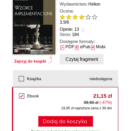
Wydawnictwo:
Helion
Ocena:
3.9
/
6
Opinie:
13
Stron:
184
Dostępne formaty:
PDF
ePub
Mobi
Czytaj fragment
Zajrzyj do książki
Książka
niedostępna
21,15 zł
Ebook
39,90 zł
(-47%)
19,95 zł najniższa cena z 30 dni
Dodaj do koszyka