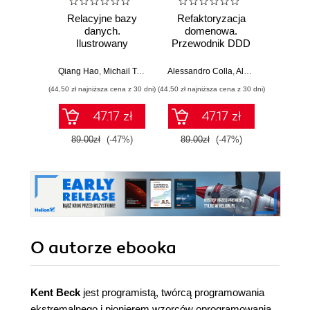
Relacyjne bazy
Refaktoryzacja
Wzorce
danych.
domenowa.
w i
Ilustrowany
Przewodnik DDD
d
przewodnik
po przekształcaniu
Spr
architektury
rozwiąz
Qiang Hao
,
Michail Tsikerdekis
Alessandro Colla
,
Alberto Acerbis
Bartos
monolitycznej w
p
(44,50 zł najniższa cena z 30 dni)
(44,50 zł najniższa cena z 30 dni)
(44,50 zł naj
systemy
modularne i
47.17 zł
47.17 zł
mikrousługi
89.00zł
(-47%)
89.00zł
(-47%)
89.0
O autorze
ebooka
Kent Beck
jest programistą, twórcą programowania
ekstremalnego i pionierem wzorców oprogramowania.