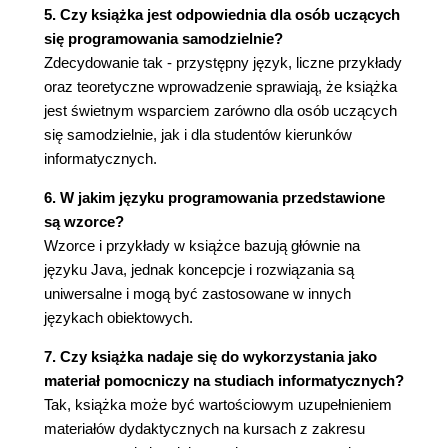
Wniosek (75)
5. Czy książka jest odpowiednia dla osób uczących
Rozdział 7. Zachowanie (77)
się programowania samodzielnie?
Przepływ sterowania (78)
Zdecydowanie tak - przystępny język, liczne przykłady
Przepływ główny (78)
oraz teoretyczne wprowadzenie sprawiają, że książka
Komunikat (79)
jest świetnym wsparciem zarówno dla osób uczących
Komunikat wybierający (80)
się samodzielnie, jak i dla studentów kierunków
Dwukrotne przydzielanie (80)
informatycznych.
Komunikat dekomponujący (sekwencjonujący)
6. W jakim języku programowania przedstawione
(81)
są wzorce?
Komunikat odwracający (82)
Wzorce i przykłady w książce bazują głównie na
Komunikat zapraszający (83)
języku Java, jednak koncepcje i rozwiązania są
Komunikat wyjaśniający (83)
uniwersalne i mogą być zastosowane w innych
Przepływ wyjątkowy (84)
językach obiektowych.
Klauzula strażnika (84)
Wyjątek (86)
7. Czy książka nadaje się do wykorzystania jako
Wyjątki sprawdzane (87)
materiał pomocniczy na studiach informatycznych?
Propagacja wyjątków (87)
Tak, książka może być wartościowym uzupełnieniem
Wniosek (88)
materiałów dydaktycznych na kursach z zakresu