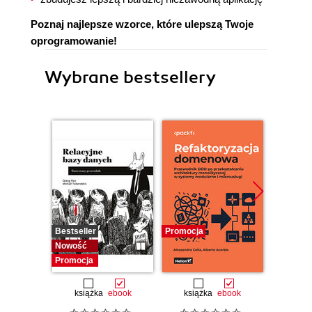
Poznaj najlepsze wzorce, które ulepszą Twoje
oprogramowanie!
Wybrane bestsellery
Bestseller
Promocja
Promocj
Nowość
Promocja
książka
ebook
książka
ebook
ksią