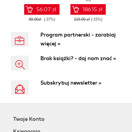
dni)
56.07 zł
186.15 zł
89.00zł
(-37%)
219.00 zł
(-15%)
Program partnerski - zarabiaj
więcej »
Brak książki? - daj nam znać »
Subskrybuj newsletter »
Twoje Konto
Księgarnia