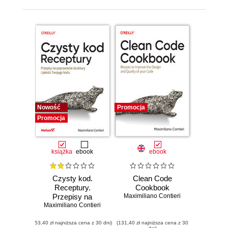
Nowość
Promocja
Promocja
książka
ebook
ebook
Czysty kod.
Clean Code
Receptury.
Cookbook
Przepisy na
Maximiliano Contieri
Maximiliano Contieri
poprawienie
struktury i jakości
(53,40 zł najniższa cena z 30 dni)
Twojego kodu
(131,40 zł najniższa cena z 30