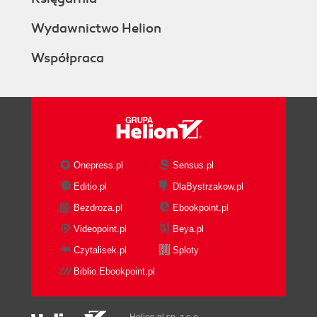
Wydawnictwo Helion
Współpraca
Onepress.pl
Sensus.pl
Editio.pl
DlaBystrzakow.pl
Bezdroza.pl
Ebookpoint.pl
Videopoint.pl
Beya.pl
Czytalisek.pl
Sploty
Biblio.Ebookpoint.pl
Helion.pl sp. z o.o.