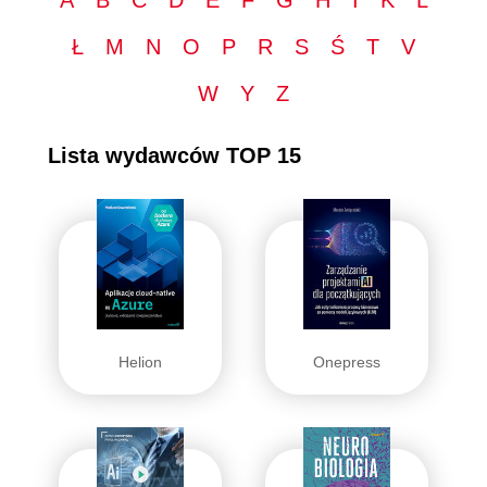
A
B
C
D
E
F
G
H
I
K
L
Ł
M
N
O
P
R
S
Ś
T
V
W
Y
Z
Lista wydawców TOP 15
Helion
Onepress