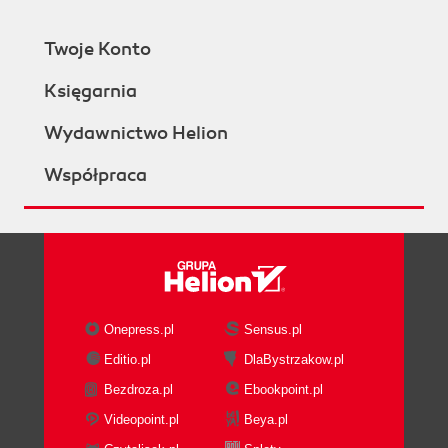
Twoje Konto
Księgarnia
Wydawnictwo Helion
Współpraca
Onepress.pl
Sensus.pl
Editio.pl
DlaBystrzakow.pl
Bezdroza.pl
Ebookpoint.pl
Videopoint.pl
Beya.pl