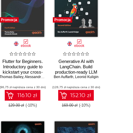
Promocja
Promocja
ebook
ebook
Flutter for Beginners.
Generative AI with
Introductory guide to
LangChain. Build
kickstart your cross-
production-ready LLM
Thomas Bailey
platform mobile app
,
Alessandro Biessek
Ben Auffarth
applications and
,
Leonid Kuligin
career with Flutter and
advanced agents using
(96,75 zł najniższa cena z 30 dni)
Dart - Fourth Edition
(126,75 zł najniższa cena z 30 dni)
Python, LangChain, and
LangGraph - Second
116.10 zł
152.10 zł
Edition
129.00 zł
(-10%)
169.00 zł
(-10%)