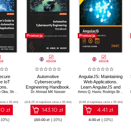
Promocja
Promocja
ok
ebook
ebook
Secure
Automotive
AngularJS: Maintaining
e IoT
Cybersecurity
Web Applications.
ons.
Engineering Handbook.
Learn AngularJS and
o Oka
obust IoT
,
Sharanukumar Nadahalli
Dr. Ahmad MK Nasser
The automotive
,
Jeff Yost
,
Ram Prasad Bojanki
Amos Q. Haviv
full-stack web
,
Dr. André Weimers
,
Rodrigo Branas
,
 next-gen
engineer's roadmap to
development
cena z 30 dni)
software
(119,25 zł najniższa cena z 30 dni)
cyber-resilient vehicles
(3,68 zł najniższa cena z 30 dni)
10 zł
143.10 zł
4.41 zł
-10%)
159.00 zł
(-10%)
4.90 zł
(-10%)