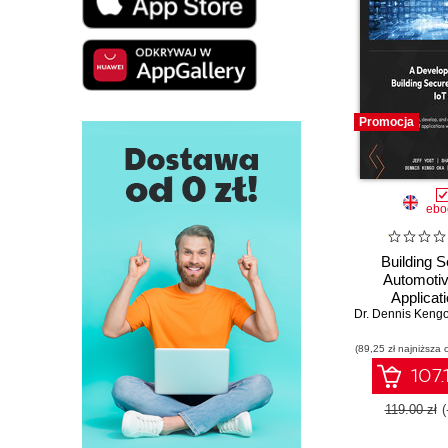
Promocja
ebo
Building 
Automotiv
Applicati
Dr. Dennis Keng
Developing r
solutions for
(89,25 zł najniższa 
automotive 
107.
119.00 zł
(