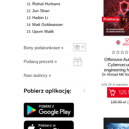
Rishal Hurbans
Jun Shan
Haibin Li
Promocja
Matt Goldwasser
Upom Malik
ebo
Bony podarunkowe »
Offensive Au
Podaruj prezent »
Cybersecur
engineering 
Dr. Ahmad MK Na
for exploiti
Nasi autorzy »
automotive p
(104,25 zł najniższa
Pobierz aplikację:
125.
139.00 zł