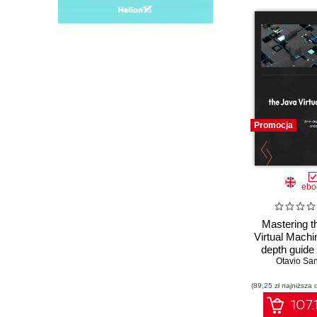
Promocja
ebo
Mastering t
Virtual Machin
depth guide
Otavio Sa
internals
perform
(89,25 zł najniższa 
optimiza
107.