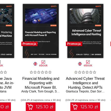
Promocja
Promocja
ok
ebook
ebook
he Java
Financial Modeling and
Advanced Cyber Threat
e. An in-
Reporting with
Intelligence and
 to JVM
Microsoft Power BI.
Hunting. Detect APTs
ntana
 and
Build models, KPIs, and
Andy Clark
,
Tom Gough
,
Shailan Chudasama
Gianluca Tiepolo
and zero-day attacks
,
Marissa Thomas
,
Dan Sorensen
ance
modern finance reports
using CTI, behavioral
cena z 30 dni)
tion
(104,25 zł najniższa cena z 30 dni)
in Power BI from
(104,25 zł najniższa cena z 30 dni)
analytics, and AI
scratch
techniques
10 zł
125.10 zł
125.10 zł