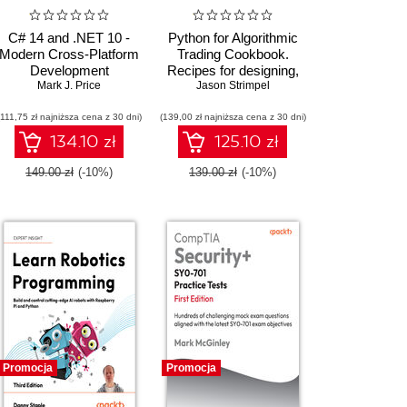
C# 14 and .NET 10 -
Python for Algorithmic
Modern Cross-Platform
Trading Cookbook.
Development
Recipes for designing,
Fundamentals. Build
Mark J. Price
building, and deploying
Jason Strimpel
modern websites and
algorithmic trading
(111,75 zł najniższa cena z 30 dni)
services with ASP.NET
(139,00 zł najniższa cena z 30 dni)
strategies with Python -
Core, Blazor, and EF
Second Edition
134.10 zł
125.10 zł
Core using Visual
Studio 2026 - Tenth
149.00 zł
(-10%)
139.00 zł
(-10%)
Edition
Promocja
Promocja