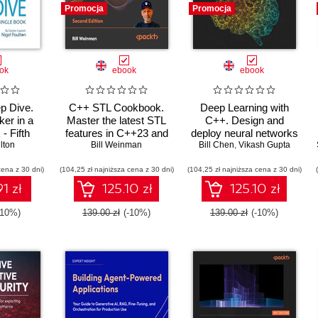
Promocja
Promocja
ok
ebook
ebook
p Dive.
C++ STL Cookbook.
Deep Learning with
ker in a
Master the latest STL
C++. Design and
- Fifth
features in C++23 and
deploy neural networks
lton
n
26 with practical
Bill Weinman
using CUDA for high-
Bill Chen
,
Vikash Gupta
recipes for modern C++
performance AI in C++
cena z 30 dni)
(104,25 zł najniższa cena z 30 dni)
development - Second
(104,25 zł najniższa cena z 30 dni)
Edition
1 zł
125.10 zł
125.10 zł
-10%)
139.00 zł
(-10%)
139.00 zł
(-10%)