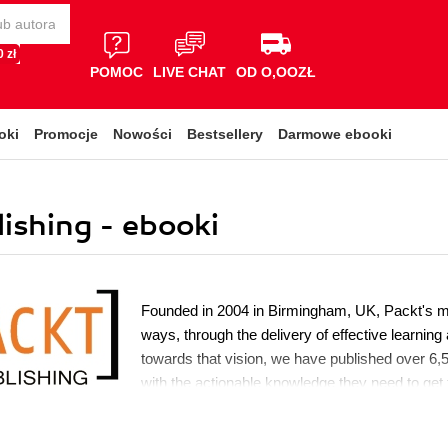
 zł
POMOC
LIVE CHAT
OD O,OOZŁ
oki
Promocje
Nowości
Bestsellery
Darmowe ebooki
shing - ebooki
Founded in 2004 in Birmingham, UK, Packt's mis
ways, through the delivery of effective learning
towards that vision, we have published over 6,5
with the actionable knowledge they need to get t
emerging technology or optimizing key skills in
also awarded over $1,000,000 through our Op