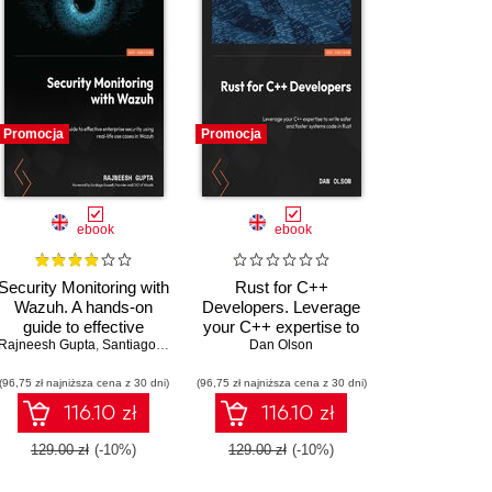
Promocja
Promocja
ebook
ebook
Security Monitoring with
Rust for C++
Wazuh. A hands-on
Developers. Leverage
guide to effective
your C++ expertise to
kirch
Matthew Frisbie
Rajneesh Gupta
enterprise security
,
Chandermani Arora
,
Santiago Bassett
write safer and faster
Dan Olson
using real-life use
systems code in Rust
(96,75 zł najniższa cena z 30 dni)
cases in Wazuh
(96,75 zł najniższa cena z 30 dni)
116.10 zł
116.10 zł
129.00 zł
(-10%)
129.00 zł
(-10%)