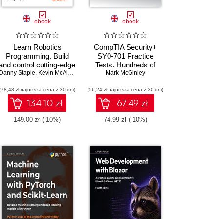
ebook
ebook
Learn Robotics
CompTIA Security+
Programming. Build
SY0-701 Practice
and control cutting-edge
Tests. Hundreds of
Danny Staple
,
Amit Malik
AI robots with
,
Prasad Gandham
,
Kevin McAleer
challenging mock exam
Mark McGinley
Raspberry Pi and
questions aligned with
(78,48 zł najniższa cena z 30 dni)
Python - Third Edition
(56,24 zł najniższa cena z 30 dni)
the latest SY0-701
exam objectives
134.10 zł
67.49 zł
149.00 zł
(-10%)
74.99 zł
(-10%)