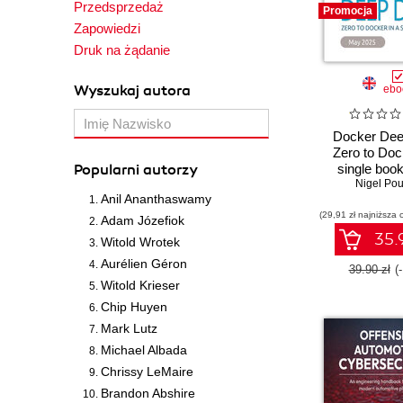
Przedsprzedaż
Promocja
Zapowiedzi
Druk na żądanie
Wyszukaj autora
ebo
Docker Dee
Zero to Doc
Popularni autorzy
single book 
Nigel Pou
Editio
Anil Ananthaswamy
(29,91 zł najniższa 
Adam Józefiok
35.9
Witold Wrotek
Aurélien Géron
39.90 zł
(
Witold Krieser
Chip Huyen
Mark Lutz
Michael Albada
Chrissy LeMaire
Brandon Abshire