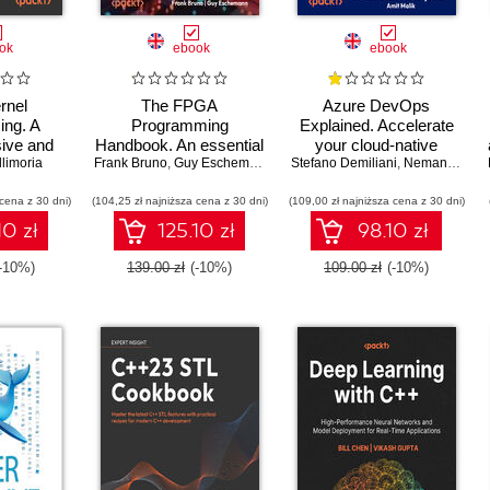
ok
ebook
ebook
rnel
The FPGA
Azure DevOps
ng. A
Programming
Explained. Accelerate
ive and
Handbook. An essential
your cloud-native
 to kernel
llimoria
Frank Bruno
guide to FPGA design
,
Guy Eschemann
Stefano Demiliani
software development
,
Nemanja Jovic
writing
for transforming ideas
with Azure DevOps for
 cena z 30 dni)
d kernel
(104,25 zł najniższa cena z 30 dni)
into hardware using
(109,00 zł najniższa cena z 30 dni)
Cloud Excellence -
ation -
SystemVerilog and
Second Edition
10 zł
125.10 zł
98.10 zł
ition
VHDL - Second Edition
(-10%)
139.00 zł
(-10%)
109.00 zł
(-10%)