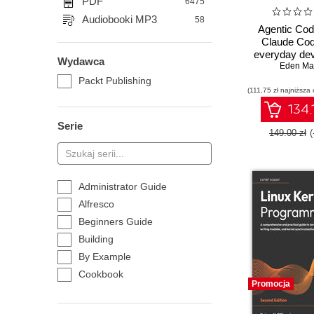
PDF
6475
Audiobooki MP3
58
Agentic Cod
Claude Cod
everyday dev
Wydawca
guide to agen
Eden Ma
with Claud
Packt Publishing
(111,75 zł najniższa 
134.
Serie
149.00 zł
Administrator Guide
Alfresco
Beginners Guide
Building
By Example
Cookbook
Promocja
Essentials
Expert Insight