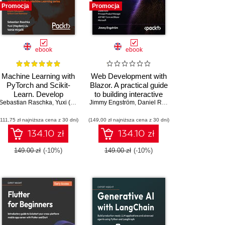
Promocja
Promocja
ebook
ebook
Machine Learning with
Web Development with
PyTorch and Scikit-
Blazor. A practical guide
Learn. Develop
to building interactive
Sebastian Raschka
machine learning and
,
Yuxi (Hayden) Liu
Jimmy Engström
UIs with C# 14 and
,
Vahid Mirjalili
,
Daniel Roth
,
Dmytro Dzhulgakov
deep learning models
.NET 10 - Fourth
(111,75 zł najniższa cena z 30 dni)
with Python
(149,00 zł najniższa cena z 30 dni)
Edition
134.10 zł
134.10 zł
149.00 zł
(-10%)
149.00 zł
(-10%)