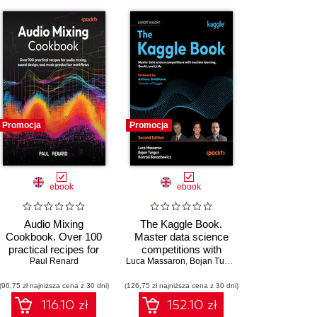
Promocja
Promocja
ebook
ebook
Audio Mixing
The Kaggle Book.
Cookbook. Over 100
Master data science
practical recipes for
competitions with
audio mixing, sound
Paul Renard
Luca Massaron
machine learning,
,
Bojan Tunguz
,
Konrad Banachew
design, and music
GenAI, and LLMs -
(96,75 zł najniższa cena z 30 dni)
production workflows
(126,75 zł najniższa cena z 30 dni)
Second Edition
116.10 zł
152.10 zł