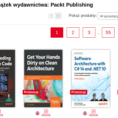
projects become household names along the w
iążek wydawnictwa: Packt Publishing
Pokaż produkty:
W sprzedaż
1
2
3
55
...
Promocja
Promocja
ok
ebook
ebook