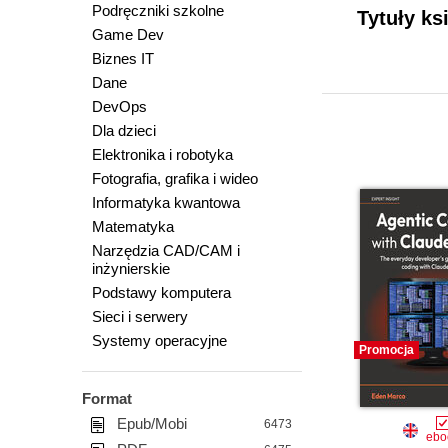
Podręczniki szkolne
Tytuły ks
Game Dev
Biznes IT
Dane
DevOps
Dla dzieci
Elektronika i robotyka
Fotografia, grafika i wideo
Informatyka kwantowa
Matematyka
Narzędzia CAD/CAM i
inżynierskie
Podstawy komputera
Sieci i serwery
Systemy operacyjne
Promocja
Format
Epub/Mobi
6473
ebo