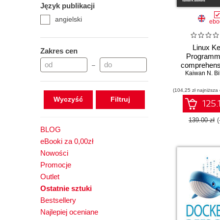
Język publikacji
Hands-on
angielski
How-to
ebo
Learn
Learning
Linux Ke
Zakres cen
Programmi
Mastering
comprehens
–
Other Role Guide
practical guide
Kaiwan N. Bi
Practical
internals, 
(104,25 zł najniższa
modules, an
Projects
Wyczyść
synchroniz
125.
Reference Guide
Second Ed
139.00 zł
BLOG
eBooki za 0,00zł
Nowości
Promocje
Outlet
Ostatnie sztuki
Bestsellery
Najlepiej oceniane