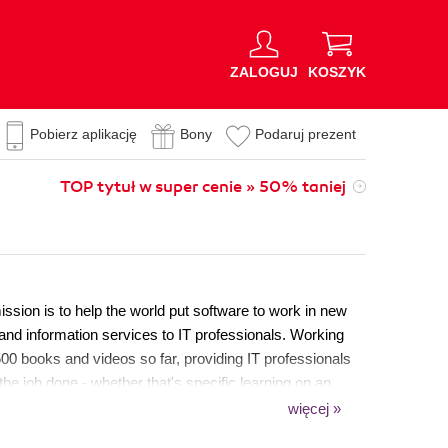
ZALOGUJ
KOSZYK
Pobierz aplikację
Bony
Podaruj prezent
TOP tytuł w super cenie » 50% taniej
sion is to help the world put software to work in new
 and information services to IT professionals. Working
00 books and videos so far, providing IT professionals
he job done - whether that's specific learning on an
 more established tools. As part of our mission, we have
więcej »
en Source Project Royalty scheme, helping numerous