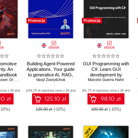
Promocja
Promocja
ok
ebook
ebook
tomotive
Building Agent-Powered
GUI Programming with
ity. An
Applications. Your guide
C#. Learn GUI
handbook
to generative AI, RAG,
development by
sser
ng modern
,
Dr. Dennis Kengo Oka
fine-tuning, and
Vasyl Zvarydchuk
Marcelo Guerra Hahn
building beginner-
latforms
orchestration for
friendly apps with
 cena z 30 dni)
(104,25 zł najniższa cena z 30 dni)
production use
(81,75 zł najniższa cena z 30 dni)
Blazor, MAUI, and
WinUI 3
10 zł
125.10 zł
98.10 zł
(-10%)
139.00 zł
(-10%)
109.00 zł
(-10%)