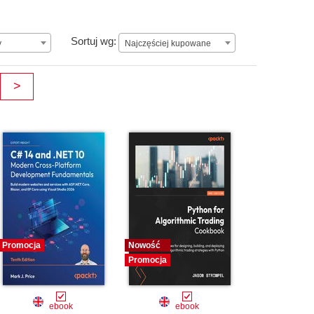
ay.
Najczęściej kupowane
Sortuj wg:
y
Najczęściej kupowane
>
Promocja
Nowość
Promocja
ebook
ebook