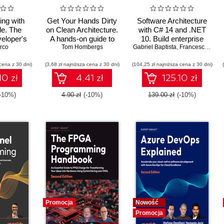
ing with
Get Your Hands Dirty
Software Architecture
e. The
on Clean Architecture.
with C# 14 and .NET
eloper's
A hands-on guide to
10. Build enterprise
tic coding
rco
creating clean web
Tom Hombergs
Gabriel Baptista
applications using
,
Francesco Abbruzzese
e Code
applications with code
microservices,
cena z 30 dni)
(3,68 zł najniższa cena z 30 dni)
examples in Java
(104,25 zł najniższa cena z 30 dni)
DevSecOps, EF Core,
and design patterns for
10 zł
4.41 zł
125.10 zł
Azure - Fifth Edition
(-10%)
4.90 zł
(-10%)
139.00 zł
(-10%)
Promocja
Nowość
Promocja