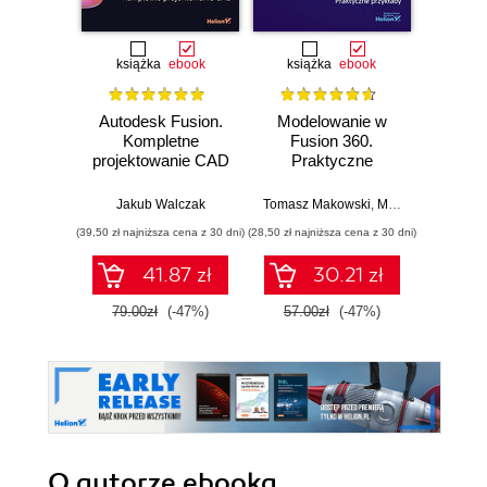
książka
ebook
książka
ebook
ksią
Autodesk Fusion.
Modelowanie w
Autode
Kompletne
Fusion 360.
Profes
projektowanie CAD
Praktyczne
PL / 20
przykłady
360.
efe
Jakub Walczak
Tomasz Makowski
,
Marcelina Jałowiec
Andrz
proj
(39,50 zł najniższa cena z 30 dni)
(28,50 zł najniższa cena z 30 dni)
(99,50 zł naj
41.87 zł
30.21 zł
1
79.00zł
(-47%)
57.00zł
(-47%)
199.0
O autorze
ebooka