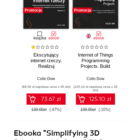
Promocja
Promocja
Promocj
książka
ebook
ebook
Ekscytujący
Internet of Things
Hand
internet rzeczy.
Programming
Anal
Realizuj
Projects. Build
Azure 
praktyczne
exciting IoT
and d
projekty IoT z
projects using
applic
Colin Dow
Colin Dow
Co
wykorzystaniem
Raspberry Pi 5,
edge 
(69,50 zł najniższa cena z 30 dni)
(125,10 zł najniższa cena z 30
(116,10 zł 
Raspberry Pi 5,
Raspberry Pi Pico,
solutio
dni)
Raspberry Pi Pico
and Python -
Azur
73.67 zł
125.10 zł
oraz Pythona.
Second Edition
Wydanie II
139.00zł
(-47%)
139.00zł
(-10%)
129.0
Ebooka
"Simplifying 3D