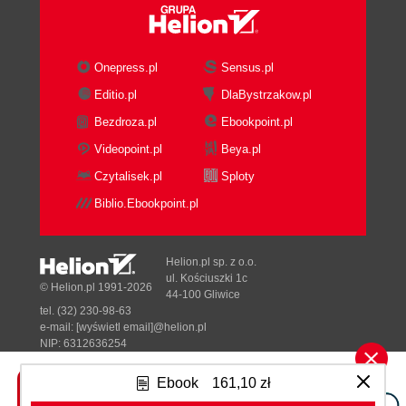
Onepress.pl
Sensus.pl
Editio.pl
DlaBystrzakow.pl
Bezdroza.pl
Ebookpoint.pl
Videopoint.pl
Beya.pl
Czytalisek.pl
Sploty
Biblio.Ebookpoint.pl
Helion.pl sp. z o.o.
ul. Kościuszki 1c
© Helion.pl 1991-2026
44-100 Gliwice
tel. (32) 230-98-63
e-mail:
[wyświetl email]@helion.pl
NIP: 6312636254
Regon: 241989027
Ebook
161,10 zł
Designed with ♥ by
Tonik.pl