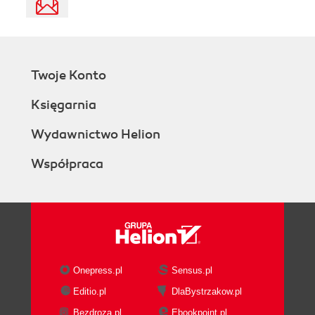
Twoje Konto
Księgarnia
Wydawnictwo Helion
Współpraca
Onepress.pl
Sensus.pl
Editio.pl
DlaBystrzakow.pl
Bezdroza.pl
Ebookpoint.pl