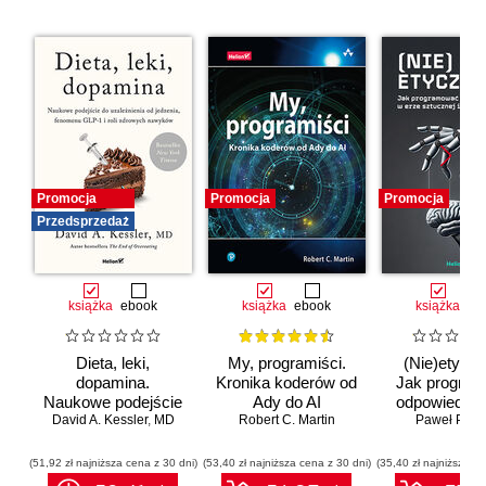
Promocja
Promocja
Promocja
Przedsprzedaż
książka
ebook
książka
ebook
książka
eb
Dieta, leki,
My, programiści.
(Nie)etyczn
dopamina.
Kronika koderów od
Jak progra
Naukowe podejście
Ady do AI
odpowiedzia
do uzależnienia od
David A. Kessler
,
MD
Robert C. Martin
erze sztuc
Paweł Półto
jedzenia, fenomenu
inteligenc
GLP-1 i roli
(51,92 zł najniższa cena z 30 dni)
(53,40 zł najniższa cena z 30 dni)
(35,40 zł najniższa ce
zdrowych nawyków