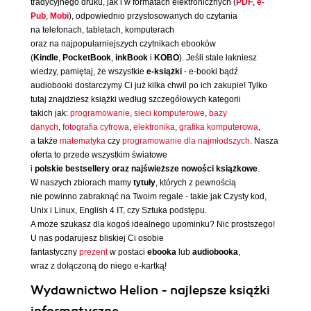
tradycyjnego druku, jak i w formatach elektronicznych (
PDF
,
e-
Pub
,
Mobi
), odpowiednio przystosowanych do czytania
na telefonach, tabletach, komputerach
oraz na najpopularniejszych czytnikach ebooków
(
Kindle
,
PocketBook
,
inkBook
i
KOBO
). Jeśli stale łakniesz
wiedzy, pamiętaj, że wszystkie
e-książki
- e-booki bądź
audiobooki dostarczymy Ci już kilka chwil po ich zakupie! Tylko
tutaj znajdziesz książki według szczegółowych kategorii
takich jak:
programowanie
,
sieci komputerowe
,
bazy
danych
,
fotografia cyfrowa
,
elektronika
,
grafika komputerowa
,
a także
matematyka
czy
programowanie dla najmłodszych
. Nasza
oferta to przede wszystkim światowe
i
polskie bestsellery oraz najświeższe nowości książkowe
.
W naszych zbiorach mamy
tytuły
, których z pewnością
nie powinno zabraknąć na Twoim regale - takie jak Czysty kod,
Unix i Linux, English 4 IT, czy Sztuka podstępu.
A może szukasz dla kogoś idealnego upominku? Nic prostszego!
U nas podarujesz bliskiej Ci osobie
fantastyczny
prezent
w postaci
ebooka
lub
audiobooka
,
wraz z dołączoną do niego e-kartką!
Wydawnictwo Helion - najlepsze książki