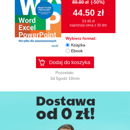
89.00 zł
(-50%)
44.50 zł
53.40 zł
najniższa cena z 30 dni
Wybierz format:
Książka
Ebook
Dodaj do koszyka
Pozostało:
3d 5godz 18min