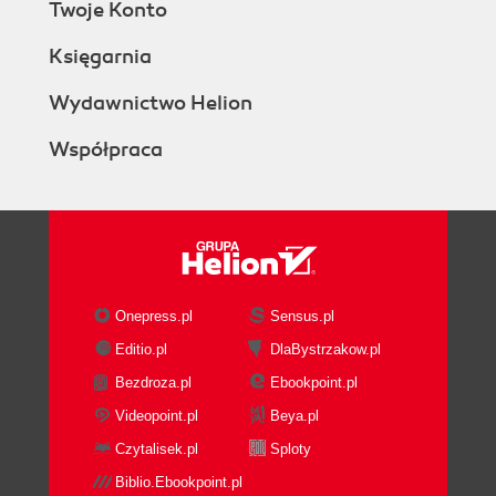
Twoje Konto
Księgarnia
Wydawnictwo Helion
Współpraca
Onepress.pl
Sensus.pl
Editio.pl
DlaBystrzakow.pl
Bezdroza.pl
Ebookpoint.pl
Videopoint.pl
Beya.pl
Czytalisek.pl
Sploty
Biblio.Ebookpoint.pl