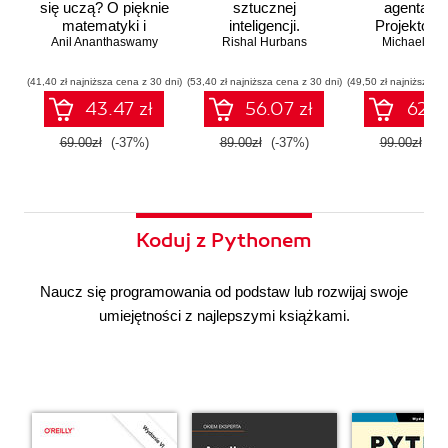
się uczą? O pięknie
sztucznej
agentach 
matematyki i
inteligencji.
Projektowan
Anil Ananthaswamy
działaniu
Rishal Hurbans
Ilustrowany
Michael Alb
wdrażan
współczesnej
przewodnik
system
sztucznej
wieloagent
(41,40 zł najniższa cena z 30 dni)
(53,40 zł najniższa cena z 30 dni)
(49,50 zł najniższa ce
inteligencji
43.47 zł
56.07 zł
62.37
69.00zł
(-37%)
89.00zł
(-37%)
99.00zł
(-3
Koduj z Pythonem
Naucz się programowania od podstaw lub rozwijaj swoje
umiejętności z najlepszymi książkami.