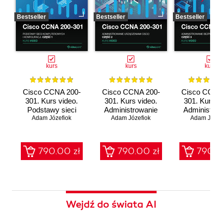
Bestseller
Bestseller
Bestseller
kurs
kurs
kurs
Cisco CCNA 200-
Cisco CCNA 200-
Cisco CCNA
301. Kurs video.
301. Kurs video.
301. Kurs v
Podstawy sieci
Administrowanie
Administro
komputerowych i
Adam Józefiok
urządzeniami Cisco
Adam Józefiok
bezpieczeń
Adam Józef
konfiguracji
sieci
790.00 zł
790.00 zł
790.0
Wejdź do świata AI