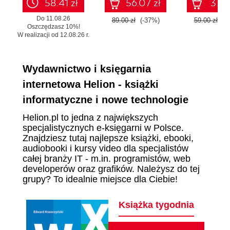
58.41 zł
56.07 zł
37.17
Do 11.08.26
89.00 zł
(-37%)
59.00 zł
(-
Oszczędzasz 10%!
W realizacji od 12.08.26 r.
Wydawnictwo i księgarnia
internetowa Helion - książki
informatyczne i nowe technologie
Helion.pl to jedna z największych
specjalistycznych e-księgarni w Polsce.
Znajdziesz tutaj najlepsze książki, ebooki,
audiobooki i kursy video dla specjalistów
całej branży IT - m.in. programistów, web
developerów oraz grafików. Należysz do tej
grupy? To idealnie miejsce dla Ciebie!
Książka tygodnia