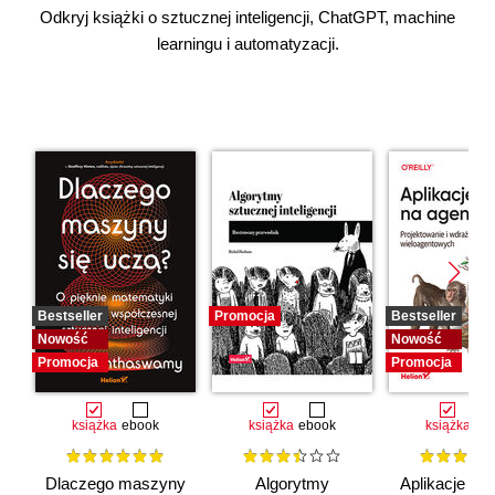
Odkryj książki o sztucznej inteligencji, ChatGPT, machine
learningu i automatyzacji.
Bestseller
Promocja
Bestseller
Nowość
Nowość
Promocja
Promocja
książka
ebook
książka
ebook
książka
eb
Dlaczego maszyny
Algorytmy
Aplikacje opa