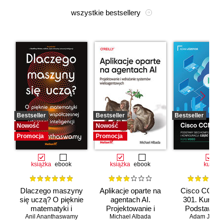
wszystkie bestsellery
Bestseller
Bestseller
Bestseller
Nowość
Nowość
Promocja
Promocja
książka
ebook
książka
ebook
kurs
Dlaczego maszyny
Aplikacje oparte na
Cisco CCNA
się uczą? O pięknie
agentach AI.
301. Kurs v
matematyki i
Projektowanie i
Podstawy s
Anil Ananthaswamy
działaniu
Michael Albada
wdrażanie
komputerow
Adam Józef