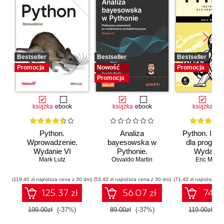
Bestseller
Bestseller
Bestseller
Promocja
Nowość
Promocja
Promocja
książka
ebook
książka
ebook
książka
eb
Python.
Analiza
Python. Inst
Wprowadzenie.
bayesowska w
dla program
Wydanie VI
Pythonie.
Wydanie I
Mark Lutz
Osvaldo Martin
Praktyczny
Eric Matth
przewodnik po
modelowaniu
(119,40 zł najniższa cena z 30 dni)
(53,40 zł najniższa cena z 30 dni)
(71,40 zł najniższa ce
probabilistycznym.
125.37 zł
56.07 zł
74.97
Wydanie III
199.00zł
(-37%)
89.00zł
(-37%)
119.00zł
(-