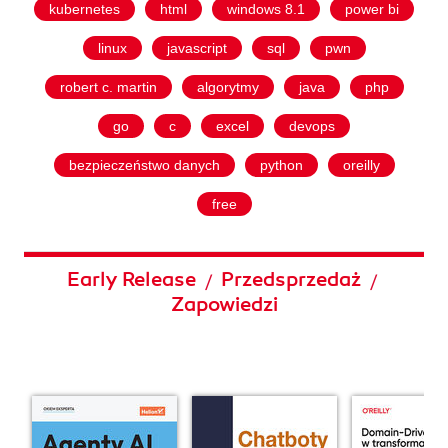
kubernetes
html
windows 8.1
power bi
linux
javascript
sql
pwn
robert c. martin
algorytmy
java
php
go
c
excel
devops
bezpieczeństwo danych
python
oreilly
free
Early Release
Przedsprzedaż
/
/
Zapowiedzi