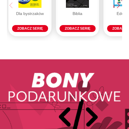
Dla bystrzaków
Biblia
Eduka
ZOBACZ SERIĘ
ZOBACZ SERIĘ
ZOBACZ 