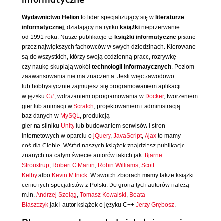
informatyczne
Wydawnictwo Helion
to lider specjalizujący się w
literaturze
informatycznej
, działający na rynku
książki
nieprzerwanie
od 1991 roku. Nasze publikacje to
książki informatyczne
pisane
przez największych fachowców w swych dziedzinach. Kierowane
są do wszystkich, którzy swoją codzienną pracę, rozrywkę
czy naukę skupiają wokół
technologii informatycznych
. Poziom
zaawansowania nie ma znaczenia. Jeśli więc zawodowo
lub hobbystycznie zajmujesz się programowaniem aplikacji
w języku
C#
, wdrażaniem oprogramowania w
Docker
, tworzeniem
gier lub animacji w
Scratch
, projektowaniem i administracją
baz danych w
MySQL
, produkcją
gier na silniku
Unity
lub budowaniem serwisów i stron
internetowych w oparciu o
jQuery
,
JavaScript
,
Ajax
to mamy
coś dla Ciebie. Wśród naszych książek znajdziesz publikacje
znanych na całym świecie autorów takich jak:
Bjarne
Stroustrup
,
Robert C Martin
,
Robin Williams
,
Scott
Kelby
albo
Kevin Mitnick
. W swoich zbiorach mamy także książki
cenionych specjalistów z Polski. Do grona tych autorów należą
m.in.
Andrzej Szeląg
,
Tomasz Kowalski
,
Beata
Błaszczyk
jak i autor książek o języku C++
Jerzy Grębosz
.