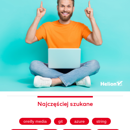
Najczęściej szukane
oreilly media
git
azure
string