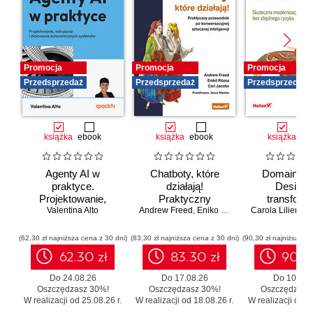
Promocja
Promocja
Promocja
Przedsprzedaż
Przedsprzedaż
Przedsprzedaż
książka
ebook
książka
ebook
książka
eb
Agenty AI w
Chatboty, które
Domain-Dr
praktyce.
działają!
Design 
Projektowanie,
Praktyczny
transforma
wdrażanie i
Valentina Alto
Andrew Freed
przewodnik po
,
Eniko Rozsa
,
Cari Jacobs
Carola Lilientha
systemó
skalowanie
konwersacyjnej
Skutecz
autonomicznych
sztucznej
moderniza
(62,30 zł najniższa cena z 30 dni)
(83,30 zł najniższa cena z 30 dni)
(90,30 zł najniższa ce
systemów
inteligencji
legacy b
62.30 zł
83.30 zł
90.3
zbędnego r
Do 24.08.26
Do 17.08.26
Do 10.08.
Oszczędzasz 30%!
Oszczędzasz 30%!
Oszczędzasz
W realizacji od 25.08.26 r.
W realizacji od 18.08.26 r.
W realizacji od 11