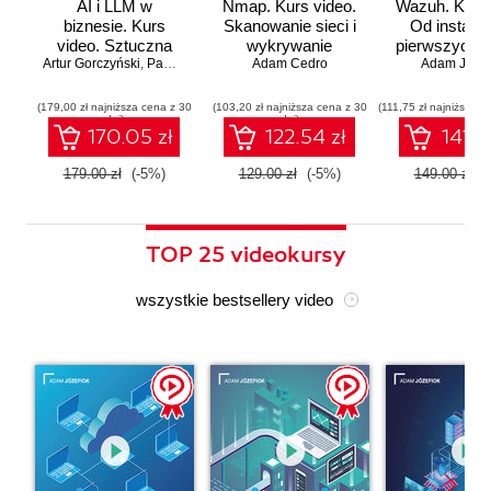
AI i LLM w
Nmap. Kurs video.
Wazuh. Kurs 
biznesie. Kurs
Skanowanie sieci i
Od instalac
video. Sztuczna
wykrywanie
pierwszych a
Artur Gorczyński
inteligencja dla
,
Paweł Rachwał
Adam Cedro
zagrożeń
Adam Józef
menadżerów
(179,00 zł najniższa cena z 30
(103,20 zł najniższa cena z 30
(111,75 zł najniższa c
dni)
dni)
170.05 zł
122.54 zł
141.5
179.00 zł
(-5%)
129.00 zł
(-5%)
149.00 zł
(
TOP 25 videokursy
wszystkie bestsellery video