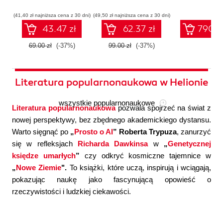
współczesnej
systemów
konfigura
sztucznej
wieloagentowych
(41,40 zł najniższa cena z 30 dni)
(49,50 zł najniższa cena z 30 dni)
inteligencji
43.47 zł
62.37 zł
790.0
69.00 zł
(-37%)
99.00 zł
(-37%)
Literatura popularnonaukowa w Helionie
wszystkie popularnonaukowe
Literatura popularnonaukowa
pozwala spojrzeć na świat z
nowej perspektywy, bez zbędnego akademickiego dystansu.
Warto sięgnąć po
„
Prosto o AI
” Roberta Trypuza
, zanurzyć
się w refleksjach
Richarda Dawkinsa
w
„
Genetycznej
księdze umarłych
”
czy odkryć kosmiczne tajemnice w
„
Nowe Ziemie
".
To książki, które uczą, inspirują i wciągają,
pokazując naukę jako fascynującą opowieść o
rzeczywistości i ludzkiej ciekawości.