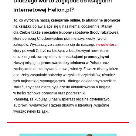
Dlaczego warto zaglądać do księgarni
internetowej Helion.pl?
To, co wyróżnia naszą
księgarnię online
, to atrakcyjne
promocje
na książki
, pojawiające się u nas niemal codziennie.
Mamy
dla Ciebie także specjalne kupony rabatowe (kody rabatowe)
,
które pomogą Ci odpowiednio pomniejszyć kwoty Twoich
zakupów. Wystarczy, że zapiszesz się do naszego
newslettera
,
który pozwoli Ci być na bieżąco z książkowymi nowinkami
oraz z organizowanymi przez nas
akcjami promocyjnymi
.
Naszą misją jest
promowanie czytelnictwa
w Polsce oraz
zachęcanie do zdobywania nowej wiedzy. Zawsze dbamy także
o to, żeby zaspokoić potrzeby wszystkich czytelników, również
tych najbardziej wymagających - dlatego dokładamy wszelkich
starań, aby nasz oferta była często aktualizowana o bogate
w treści fachowe poradniki oraz podręczniki.
Pamiętaj, że kupując u nas wspierasz legalne czytelnictwo,
autorów i wydawców. Razem dbajmy o literaturę, wspólnie
tworząc rynek książki.