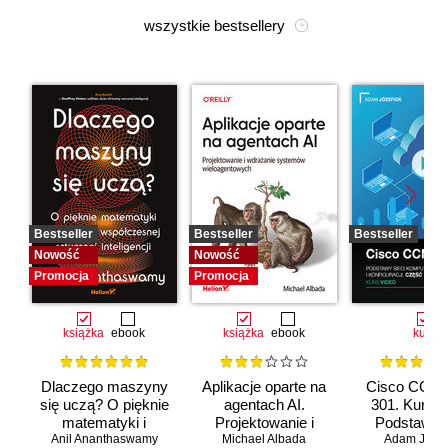
wszystkie bestsellery
Bestseller
Bestseller
Bestseller
Nowość
Nowość
Promocja
Promocja
książka
ebook
książka
ebook
kurs
Dlaczego maszyny
Aplikacje oparte na
Cisco CCNA
się uczą? O pięknie
agentach AI.
301. Kurs v
matematyki i
Projektowanie i
Podstawy s
Anil Ananthaswamy
działaniu
Michael Albada
wdrażanie
komputerow
Adam Józef