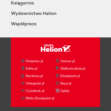
Księgarnia
Wydawnictwo Helion
Współpraca
Onepress.pl
Sensus.pl
Editio.pl
DlaBystrzakow.pl
Bezdroza.pl
Ebookpoint.pl
Videopoint.pl
Beya.pl
Czytalisek.pl
Sploty
Biblio.Ebookpoint.pl