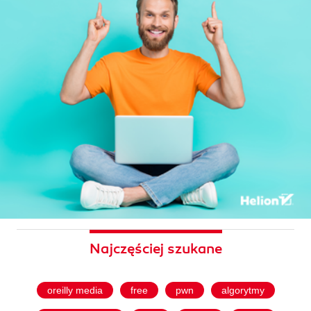
Najczęściej szukane
oreilly media
free
pwn
algorytmy