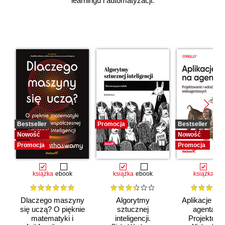
learningu i automatyzacji.
Bestseller
Promocja
Bestseller
Nowość
Nowość
Promocja
Promocja
książka
ebook
książka
ebook
książka
eb
Dlaczego maszyny
Algorytmy
Aplikacje opa
się uczą? O pięknie
sztucznej
agentach 
matematyki i
inteligencji.
Projektowan