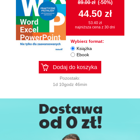
89.00 zł
(-50%)
44.50 zł
53.40 zł
najniższa cena z 30 dni
Wybierz format:
Książka
Ebook
Dodaj do koszyka
Pozostało:
1d 10godz 46min