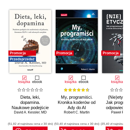
Promocja
Promocja
Promocja
Przedsprzedaż
książka
ebook
książka
ebook
książka
eb
Dieta, leki,
My, programiści.
(Nie)etyczn
dopamina.
Kronika koderów od
Jak progra
Naukowe podejście
Ady do AI
odpowiedzia
do uzależnienia od
David A. Kessler
,
MD
Robert C. Martin
erze sztuc
Paweł Półto
jedzenia, fenomenu
inteligenc
GLP-1 i roli
(51,92 zł najniższa cena z 30 dni)
(53,40 zł najniższa cena z 30 dni)
(35,40 zł najniższa ce
zdrowych nawyków