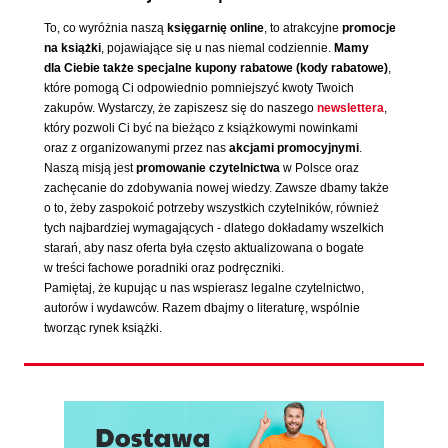
To, co wyróżnia naszą
księgarnię online
, to atrakcyjne
promocje
na książki
, pojawiające się u nas niemal codziennie.
Mamy
dla Ciebie także specjalne kupony rabatowe (kody rabatowe)
,
które pomogą Ci odpowiednio pomniejszyć kwoty Twoich
zakupów. Wystarczy, że zapiszesz się do naszego
newslettera
,
który pozwoli Ci być na bieżąco z książkowymi nowinkami
oraz z organizowanymi przez nas
akcjami promocyjnymi
.
Naszą misją jest
promowanie czytelnictwa
w Polsce oraz
zachęcanie do zdobywania nowej wiedzy. Zawsze dbamy także
o to, żeby zaspokoić potrzeby wszystkich czytelników, również
tych najbardziej wymagających - dlatego dokładamy wszelkich
starań, aby nasz oferta była często aktualizowana o bogate
w treści fachowe poradniki oraz podręczniki.
Pamiętaj, że kupując u nas wspierasz legalne czytelnictwo,
autorów i wydawców. Razem dbajmy o literaturę, wspólnie
tworząc rynek książki.