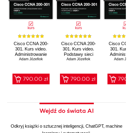
kurs
kurs
kurs
Cisco CCNA 200-
Cisco CCNA 200-
Cisco CCNA
301. Kurs video.
301. Kurs video.
301. Kurs v
Administrowanie
Podstawy sieci
Administro
urządzeniami Cisco
Adam Józefiok
komputerowych i
Adam Józefiok
bezpieczeń
Adam Józef
konfiguracji
sieci
790.00 zł
790.00 zł
790.0
Wejdź do świata AI
Odkryj książki o sztucznej inteligencji, ChatGPT, machine