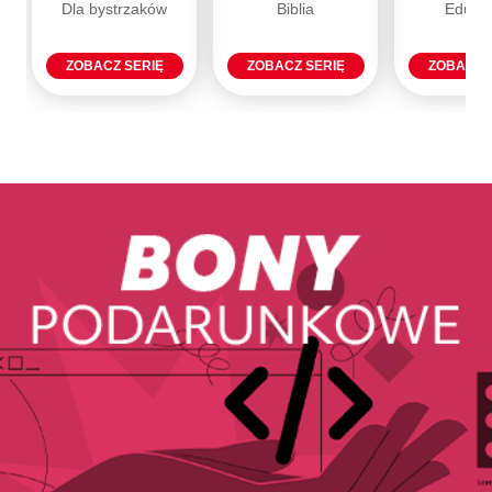
Dla bystrzaków
Biblia
Eduka
ZOBACZ SERIĘ
ZOBACZ SERIĘ
ZOBACZ 