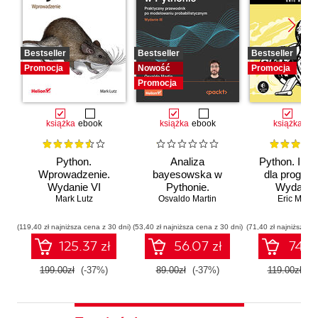
Bestseller
Bestseller
Bestseller
Promocja
Nowość
Promocja
Promocja
książka
ebook
książka
ebook
książka
eb
Python.
Analiza
Python. Inst
Wprowadzenie.
bayesowska w
dla program
Wydanie VI
Pythonie.
Wydanie I
Mark Lutz
Osvaldo Martin
Praktyczny
Eric Matth
przewodnik po
modelowaniu
(119,40 zł najniższa cena z 30 dni)
(53,40 zł najniższa cena z 30 dni)
(71,40 zł najniższa ce
probabilistycznym.
125.37 zł
56.07 zł
74.97
Wydanie III
199.00zł
(-37%)
89.00zł
(-37%)
119.00zł
(-