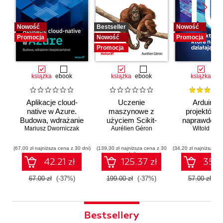
Nowość
Bestseller
Nowość
Promocja
Nowość
Promocja
Promocja
książka
ebook
książka
ebook
książka
eb
Aplikacje cloud-
Uczenie
Arduino. 
native w Azure.
maszynowe z
projektów, 
Budowa, wdrażanie
użyciem Scikit-
naprawdę dz
i bezpieczeństwo
Mariusz Dworniczak
Learn i PyTorch.
Aurélien Géron
Witold Wro
Koncepcje,
narzędzia i techniki
(67,00 zł najniższa cena z 30 dni)
(139,30 zł najniższa cena z 30
(34,20 zł najniższa ce
dni)
umożliwiające
42.21 zł
125.37 zł
35.91
konstruowanie
inteligentnych
67.00 zł
(-37%)
199.00 zł
(-37%)
57.00 zł
(-
systemów
Bestsellery