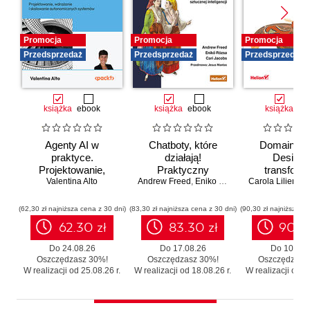
Promocja
Promocja
Promocja
Przedsprzedaż
Przedsprzedaż
Przedsprzedaż
książka
ebook
książka
ebook
książka
eb
Agenty AI w
Chatboty, które
Domain-Dr
praktyce.
działają!
Design 
Projektowanie,
Praktyczny
transforma
wdrażanie i
Valentina Alto
Andrew Freed
przewodnik po
,
Eniko Rozsa
,
Cari Jacobs
Carola Lilientha
systemó
skalowanie
konwersacyjnej
Skutecz
autonomicznych
sztucznej
moderniza
(62,30 zł najniższa cena z 30 dni)
(83,30 zł najniższa cena z 30 dni)
(90,30 zł najniższa ce
systemów
inteligencji
legacy b
62.30 zł
83.30 zł
90.3
zbędnego r
Do 24.08.26
Do 17.08.26
Do 10.08.
Oszczędzasz 30%!
Oszczędzasz 30%!
Oszczędzasz
W realizacji od 25.08.26 r.
W realizacji od 18.08.26 r.
W realizacji od 11