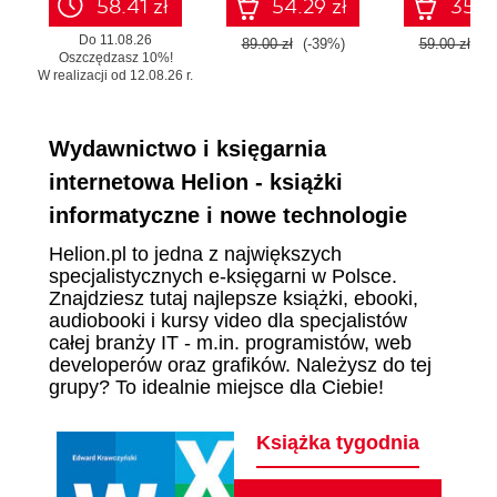
58.41 zł
54.29 zł
35.99
Do 11.08.26
89.00 zł
(-39%)
59.00 zł
(-
Oszczędzasz 10%!
W realizacji od 12.08.26 r.
Wydawnictwo i księgarnia
internetowa Helion - książki
informatyczne i nowe technologie
Helion.pl to jedna z największych
specjalistycznych e-księgarni w Polsce.
Znajdziesz tutaj najlepsze książki, ebooki,
audiobooki i kursy video dla specjalistów
całej branży IT - m.in. programistów, web
developerów oraz grafików. Należysz do tej
grupy? To idealnie miejsce dla Ciebie!
Książka tygodnia