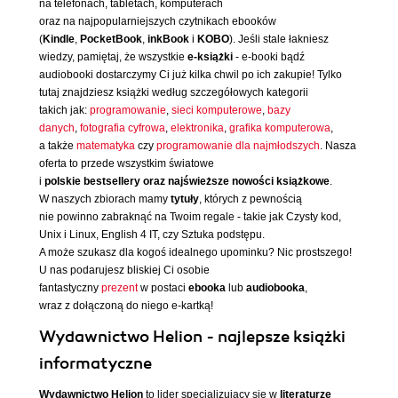
na telefonach, tabletach, komputerach
oraz na najpopularniejszych czytnikach ebooków
(
Kindle
,
PocketBook
,
inkBook
i
KOBO
). Jeśli stale łakniesz
wiedzy, pamiętaj, że wszystkie
e-książki
- e-booki bądź
audiobooki dostarczymy Ci już kilka chwil po ich zakupie! Tylko
tutaj znajdziesz książki według szczegółowych kategorii
takich jak:
programowanie
,
sieci komputerowe
,
bazy
danych
,
fotografia cyfrowa
,
elektronika
,
grafika komputerowa
,
a także
matematyka
czy
programowanie dla najmłodszych
. Nasza
oferta to przede wszystkim światowe
i
polskie bestsellery oraz najświeższe nowości książkowe
.
W naszych zbiorach mamy
tytuły
, których z pewnością
nie powinno zabraknąć na Twoim regale - takie jak Czysty kod,
Unix i Linux, English 4 IT, czy Sztuka podstępu.
A może szukasz dla kogoś idealnego upominku? Nic prostszego!
U nas podarujesz bliskiej Ci osobie
fantastyczny
prezent
w postaci
ebooka
lub
audiobooka
,
wraz z dołączoną do niego e-kartką!
Wydawnictwo Helion - najlepsze książki
informatyczne
Wydawnictwo Helion
to lider specjalizujący się w
literaturze