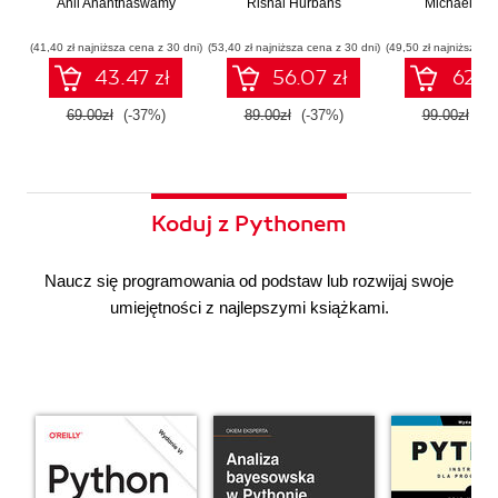
Anil Ananthaswamy
działaniu
Rishal Hurbans
Ilustrowany
Michael Alb
wdrażan
współczesnej
przewodnik
system
sztucznej
wieloagent
(41,40 zł najniższa cena z 30 dni)
(53,40 zł najniższa cena z 30 dni)
(49,50 zł najniższa ce
inteligencji
43.47 zł
56.07 zł
62.37
69.00zł
(-37%)
89.00zł
(-37%)
99.00zł
(-3
Koduj z Pythonem
Naucz się programowania od podstaw lub rozwijaj swoje
umiejętności z najlepszymi książkami.