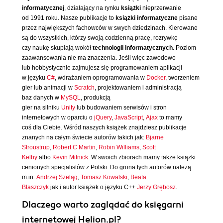
informatycznej
, działający na rynku
książki
nieprzerwanie
od 1991 roku. Nasze publikacje to
książki informatyczne
pisane
przez największych fachowców w swych dziedzinach. Kierowane
są do wszystkich, którzy swoją codzienną pracę, rozrywkę
czy naukę skupiają wokół
technologii informatycznych
. Poziom
zaawansowania nie ma znaczenia. Jeśli więc zawodowo
lub hobbystycznie zajmujesz się programowaniem aplikacji
w języku
C#
, wdrażaniem oprogramowania w
Docker
, tworzeniem
gier lub animacji w
Scratch
, projektowaniem i administracją
baz danych w
MySQL
, produkcją
gier na silniku
Unity
lub budowaniem serwisów i stron
internetowych w oparciu o
jQuery
,
JavaScript
,
Ajax
to mamy
coś dla Ciebie. Wśród naszych książek znajdziesz publikacje
znanych na całym świecie autorów takich jak:
Bjarne
Stroustrup
,
Robert C Martin
,
Robin Williams
,
Scott
Kelby
albo
Kevin Mitnick
. W swoich zbiorach mamy także książki
cenionych specjalistów z Polski. Do grona tych autorów należą
m.in.
Andrzej Szeląg
,
Tomasz Kowalski
,
Beata
Błaszczyk
jak i autor książek o języku C++
Jerzy Grębosz
.
Dlaczego warto zaglądać do księgarni
internetowej Helion.pl?