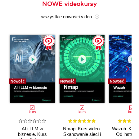
NOWE videokursy
wszystkie nowości video
Nowość
Nowość
Nowość
kurs
kurs
kurs
AI i LLM w
Nmap. Kurs video.
Wazuh. Kurs 
biznesie. Kurs
Skanowanie sieci i
Od instalac