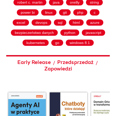
robert c. martin
java
oreilly
string
power bi
linux
git
php
c
excel
devops
sql
html
azure
bezpieczeństwo danych
python
javascript
kubernetes
go
windows 8.1
Early Release
Przedsprzedaż
/
/
Zapowiedzi