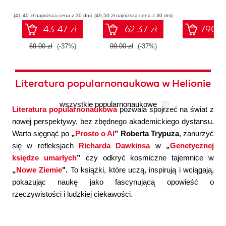
współczesnej
systemów
konfigura
sztucznej
wieloagentowych
(41,40 zł najniższa cena z 30 dni)
(49,50 zł najniższa cena z 30 dni)
inteligencji
43.47 zł
62.37 zł
790.0
69.00 zł
(-37%)
99.00 zł
(-37%)
Literatura popularnonaukowa w Helionie
wszystkie popularnonaukowe
Literatura popularnonaukowa
pozwala spojrzeć na świat z
nowej perspektywy, bez zbędnego akademickiego dystansu.
Warto sięgnąć po
„
Prosto o AI
” Roberta Trypuza
, zanurzyć
się w refleksjach
Richarda Dawkinsa
w
„
Genetycznej
księdze umarłych
”
czy odkryć kosmiczne tajemnice w
„
Nowe Ziemie
".
To książki, które uczą, inspirują i wciągają,
pokazując naukę jako fascynującą opowieść o
rzeczywistości i ludzkiej ciekawości.