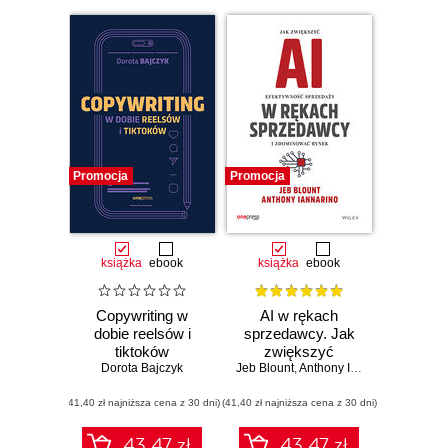
Promocja
Promocja
książka
ebook
książka
ebook
Copywriting w
AI w rękach
dobie reelsów i
sprzedawcy. Jak
tiktoków
zwiększyć
Dorota Bajczyk
Jeb Blount
efektywność
,
Anthony Iannarino
sprzedaży i
(41,40 zł najniższa cena z 30 dni)
(41,40 zł najniższa cena z 30 dni)
zdominować rynek
43.47 zł
43.47 zł