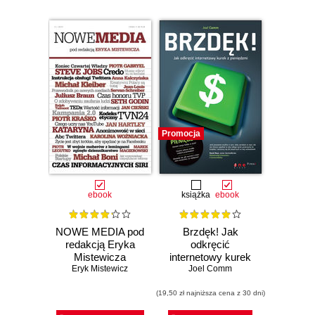
Promocja
ebook
książka
ebook
NOWE MEDIA pod
Brzdęk! Jak
redakcją Eryka
odkręcić
Mistewicza
internetowy kurek
Kwartalnik 2/2012
Eryk Mistewicz
z pieniędzmi
Joel Comm
(19,50 zł najniższa cena z 30 dni)