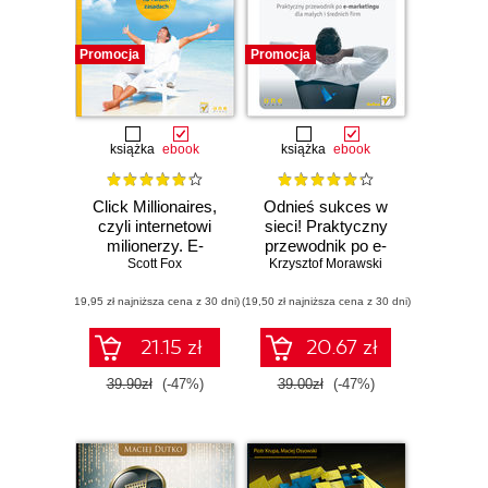
Promocja
Promocja
książka
ebook
książka
ebook
Click Millionaires,
Odnieś sukces w
czyli internetowi
sieci! Praktyczny
milionerzy. E-
przewodnik po e-
biznes na twoich
Scott Fox
Krzysztof Morawski
marketingu dla
zasadach
małych i średnich
(19,95 zł najniższa cena z 30 dni)
(19,50 zł najniższa cena z 30 dni)
firm
21.15 zł
20.67 zł
39.90zł
(-47%)
39.00zł
(-47%)