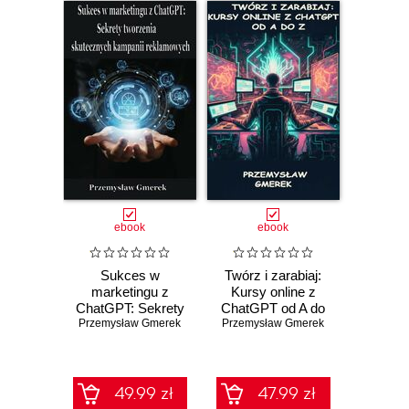
ebook
ebook
Sukces w
Twórz i zarabiaj:
marketingu z
Kursy online z
ChatGPT: Sekrety
ChatGPT od A do
Przemysław Gmerek
tworzenia
Przemysław Gmerek
Z
skutecznych
kampanii
reklamowych
49.99 zł
47.99 zł