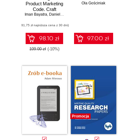
Product Marketing
Ola Gościniak
Code. Craft
Iman Bayatra
winning go-to-
,
Daniel Kuperman
market strategies
(81,75 zł najniższa cena z 30 dni)
for market
domination
98.10 zł
97.00 zł
109.00 zł
(-10%)
Promocja