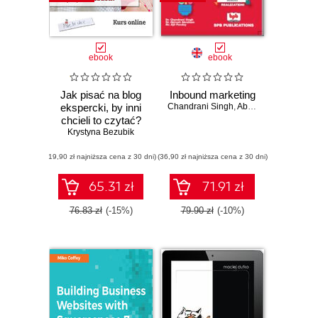
ebook
ebook
Jak pisać na blog
Inbound marketing
ekspercki, by inni
Chandrani Singh
,
Abiresh Abraham
,
Aj
chcieli to czytać?
Krystyna Bezubik
(19,90 zł najniższa cena z 30 dni)
(36,90 zł najniższa cena z 30 dni)
65.31 zł
71.91 zł
76.83 zł
(-15%)
79.90 zł
(-10%)