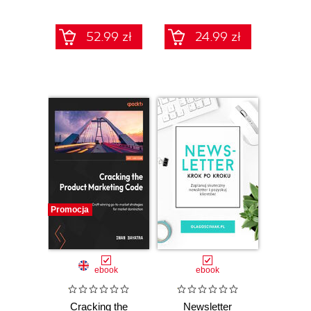
pomocą sztucznej
inteligencji
52.99 zł
24.99 zł
Promocja
ebook
ebook
Cracking the
Newsletter