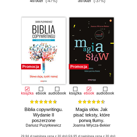
49.90zł
(-47%)
39.90zł
(-37%)
Promocja
Promocja
książka
ebook
audiobook
książka
ebook
audiobook
Biblia copywritingu.
Magia słów. Jak
Wydanie II
pisać teksty, które
poszerzone
porwą tłumy.
Dariusz Puzyrkiewicz
Joanna Wrycza-Bekier
Wydanie 2
rozszerzone
(29,94 zł najniższa cena z 30 dni)
(24,95 zł najniższa cena z 30 dni)