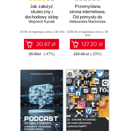
Jak założyć
Przemyślana
skuteczny i
strona internetowa.
dochodowy sklep
Od pomysłu do
Wojciech Kyciak
internetowy.
Aleksandra Machnicka
planu: co musisz
Wydanie II
wiedzieć, zanim
(19,50 zł najniższa cena z 30 dni)
(159,00 zł najniższa cena z 30
ruszysz ze stroną
dni)
- samodzielnie lub
z kimś!
20.67 zł
127.20 zł
39.00zł
(-47%)
159.00 zł
(-20%)