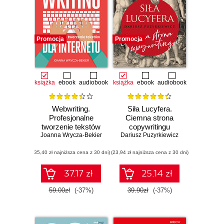
Promocja
Promocja
książka
ebook
audiobook
książka
ebook
audiobook
Webwriting.
Siła Lucyfera.
Profesjonalne
Ciemna strona
tworzenie tekstów
copywritingu
Joanna Wrycza-Bekier
dla Internetu.
Dariusz Puzyrkiewicz
Wydanie 3
(35,40 zł najniższa cena z 30 dni)
(23,94 zł najniższa cena z 30 dni)
37.17 zł
25.14 zł
59.00zł
(-37%)
39.90zł
(-37%)