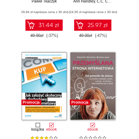
w działaniach
Paweł Tkaczyk
Ann Handley
powalające blogi,
,
C.C. Chapman
marketingowych
podkasty, wideo, e-
(29,94 zł najniższa cena z 30 dni)
(24,50 zł najniższa cena z 30 dni)
booki, webinaria (i
inne)
31.44 zł
25.97 zł
49.90zł
(-37%)
49.00zł
(-47%)
Promocja
Promocja
książka
ebook
ebook