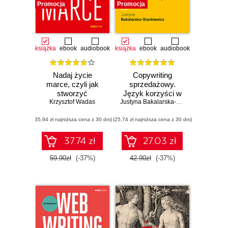
Promocja
Promocja
książka
ebook
audiobook
książka
ebook
audiobook
Nadaj życie
Copywriting
marce, czyli jak
sprzedażowy.
stworzyć
Język korzyści w
Krzysztof Wadas
skuteczną
praktyce
Justyna Bakalarska-Stankiewicz
komunikację
(35,94 zł najniższa cena z 30 dni)
(25,74 zł najniższa cena z 30 dni)
37.74 zł
27.03 zł
59.90zł
(-37%)
42.90zł
(-37%)