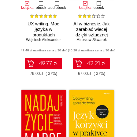
książka
ebook
audiobook
książka
ebook
UX writing. Moc
AI w biznesie. Jak
języka w
zarabiać więcej
produktach
dzięki sztucznej
Wojciech Aleksander
cyfrowych
Mirosław Skwarek
inteligencji
(47,40 zł najniższa cena z 30 dni)
(40,20 zł najniższa cena z 30 dni)
49.77 zł
42.21 zł
79.00zł
(-37%)
67.00zł
(-37%)