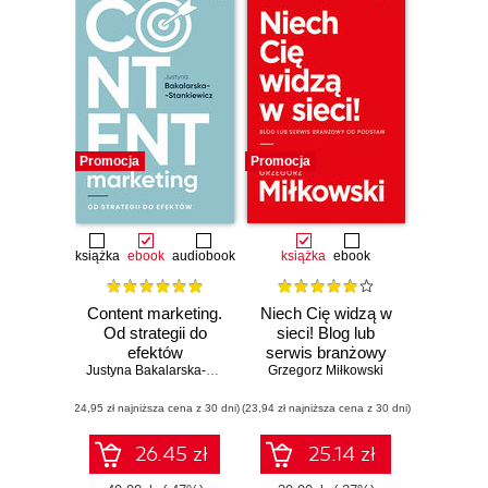
Promocja
Promocja
książka
ebook
audiobook
książka
ebook
Content marketing.
Niech Cię widzą w
Od strategii do
sieci! Blog lub
efektów
serwis branżowy
Justyna Bakalarska-Stankiewicz
Grzegorz Miłkowski
od podstaw
(24,95 zł najniższa cena z 30 dni)
(23,94 zł najniższa cena z 30 dni)
26.45 zł
25.14 zł