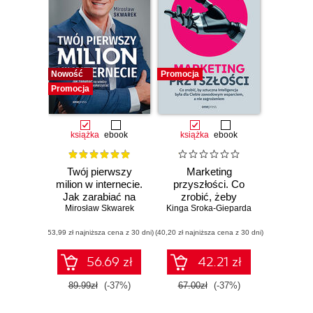
Nowość
Promocja
Promocja
książka
ebook
książka
ebook
Twój pierwszy
Marketing
milion w internecie.
przyszłości. Co
Jak zarabiać na
zrobić, żeby
Mirosław Skwarek
wiedzy i
Kinga Sroka-Gieparda
sztuczna
maksymalnie
inteligencja była dla
(53,99 zł najniższa cena z 30 dni)
wykorzystać swój
(40,20 zł najniższa cena z 30 dni)
Ciebie
potencjał
zawodowym
wsparciem, a nie
56.69 zł
42.21 zł
zagrożeniem
89.99zł
(-37%)
67.00zł
(-37%)