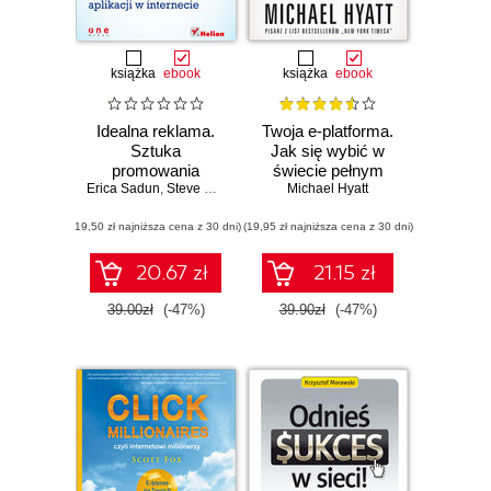
książka
ebook
książka
ebook
Idealna reklama.
Twoja e-platforma.
Sztuka
Jak się wybić w
promowania
świecie pełnym
Erica Sadun
aplikacji w
,
Steve Sande
Michael Hyatt
zgiełku
internecie
(19,50 zł najniższa cena z 30 dni)
(19,95 zł najniższa cena z 30 dni)
20.67 zł
21.15 zł
39.00zł
(-47%)
39.90zł
(-47%)