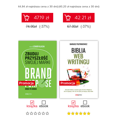
generowania
Zachwycaj.
(44,94 zł najniższa cena z 30 dni)
tekstów
(40,20 zł najniższa cena z 30 dni)
Zarabiaj
47.19 zł
42.21 zł
74.90zł
(-37%)
67.00zł
(-37%)
Promocja
Promocja
książka
ebook
książka
ebook