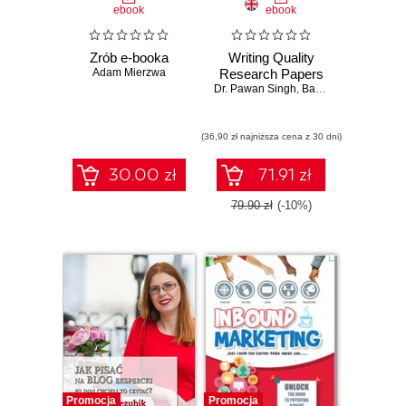
ebook
ebook
Zrób e-booka
Writing Quality
Adam Mierzwa
Research Papers
Dr. Pawan Singh
,
Baseem Khan
(36,90 zł najniższa cena z 30 dni)
30.00 zł
71.91 zł
79.90 zł
(-10%)
Promocja
Promocja