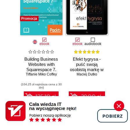
Promocja
ebook
ebook
audiobook
Building Business
Efekt tygrysa -
Websites with
puść swoją
Squarespace 7.
osobistą markę w
Tiffanie Miko Coffey
Master the
Maciej Dutko
ruch!
Squarespace
(104,25 zł najniższa cena z 30
platform to build
dni)
professional
websites that boost
125.10 zł
29.00 zł
your businesses -
Second Edition
139.00 zł
(-10%)