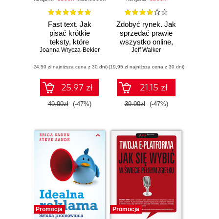
Fast text. Jak
Zdobyć rynek. Jak
pisać krótkie
sprzedać prawie
teksty, które
wszystko online,
Joanna Wrycza-Bekier
błyskawicznie
stworzyć
Jeff Walker
przyciągną uwagę
upragniony biznes i
(24,50 zł najniższa cena z 30 dni)
(19,95 zł najniższa cena z 30 dni)
żyć marzeniami
25.97 zł
21.15 zł
49.00zł
(-47%)
39.90zł
(-47%)
Promocja
Promocja