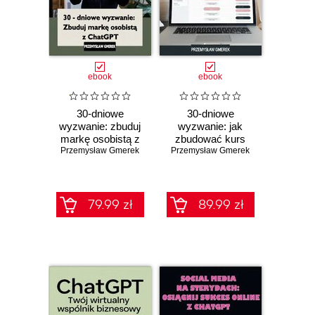
ebook
ebook
30-dniowe
30-dniowe
wyzwanie: zbuduj
wyzwanie: jak
markę osobistą z
zbudować kurs
Przemysław Gmerek
ChatGPT
Przemysław Gmerek
online z pomocą
ChatGPT
79.99 zł
89.99 zł