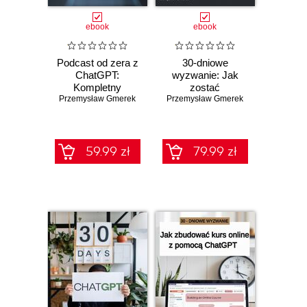
ebook
ebook
Podcast od zera z
30-dniowe
ChatGPT:
wyzwanie: Jak
Kompletny
zostać
Przemysław Gmerek
przewodnik krok
Przemysław Gmerek
influencerem z
po kroku
pomocą ChatGPT
59.99 zł
79.99 zł