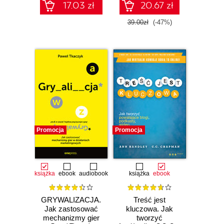
17.03 zł
20.67 zł
39.00zł
(-47%)
Promocja
Promocja
książka
ebook
audiobook
książka
ebook
GRYWALIZACJA.
Treść jest
Jak zastosować
kluczowa. Jak
mechanizmy gier
tworzyć