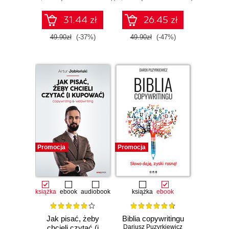
31.44 zł
26.45 zł
49.90zł
(-37%)
49.90zł
(-47%)
Promocja
Promocja
książka
ebook
audiobook
książka
ebook
Jak pisać, żeby
Biblia copywritingu
chcieli czytać (i
Dariusz Puzyrkiewicz