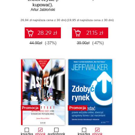
kupować).
Copywriting &
Artur Jabłoński
Webwriting
(26,94 zł najniższa cena z 30 dni)
(19,95 zł najniższa cena z 30 dni)
28.29 zł
21.15 zł
44.90zł
(-37%)
39.90zł
(-47%)
Promocja
Promocja
książka
ebook
audiobook
książka
ebook