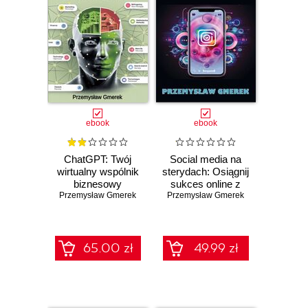
ebook
ebook
ChatGPT: Twój
Social media na
wirtualny wspólnik
sterydach: Osiągnij
biznesowy
sukces online z
Przemysław Gmerek
Przemysław Gmerek
ChatGPT
65.00 zł
49.99 zł