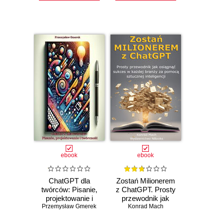
ebook
ebook
ChatGPT dla
Zostań Milionerem
twórców: Pisanie,
z ChatGPT. Prosty
projektowanie i
przewodnik jak
Przemysław Gmerek
twórczość
osiągnąć sukces w
Konrad Mach
każdej branży za