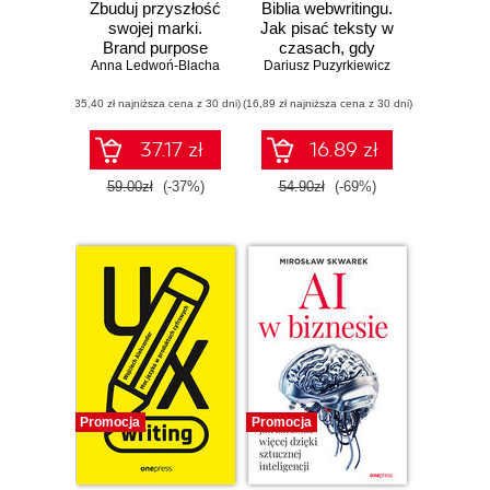
Zbuduj przyszłość
Biblia webwritingu.
swojej marki.
Jak pisać teksty w
Brand purpose
czasach, gdy
Anna Ledwoń-Blacha
krok po kroku
Dariusz Puzyrkiewicz
sztuczna
inteligencja robi to
(35,40 zł najniższa cena z 30 dni)
(16,89 zł najniższa cena z 30 dni)
szybciej i nikt ich
nie czyta, bo
wszyscy wolą
37.17 zł
16.89 zł
wideo
59.00zł
(-37%)
54.90zł
(-69%)
Promocja
Promocja