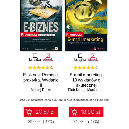
Promocja
Promocja
książka
ebook
książka
ebook
E-biznes. Poradnik
E-mail marketing.
praktyka. Wydanie
10 wykładów o
II
skutecznej
Maciej Dutko
Piotr Krupa
promocji w sieci
,
Maciej Ossowski
(19,50 zł najniższa cena z 30 dni)
(17,45 zł najniższa cena z 30 dni)
20.67 zł
18.50 zł
39.00zł
(-47%)
34.90zł
(-47%)