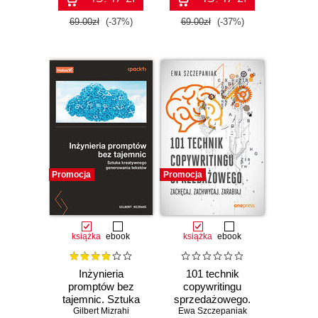
69.00zł
(-37%)
69.00zł
(-37%)
Promocja
Promocja
książka
ebook
książka
ebook
Inżynieria
101 technik
promptów bez
copywritingu
tajemnic. Sztuka
sprzedażowego.
kreatywnego
Gilbert Mizrahi
Ewa Szczepaniak
Zachęcaj.