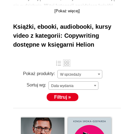
się w działanie.
W tej kategorii znajdziesz książki,
[Pokaż więcej]
które pozwolą Ci wejść do świata skutecznej
komunikacji
, niezależnie od tego, czy dopiero
Książki, ebooki, audiobooki, kursy
zaczynasz pisać pierwsze teksty, czy pracujesz z
klientami od lat.
video z kategorii: Copywriting
dostępne w księgarni Helion
Pokaż produkty:
W sprzedaży
Sortuj wg:
Data wydania
Filtruj »