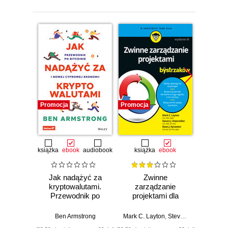
Promocja
Promocja
Promocj
książka
ebook
audiobook
książka
ebook
ksią
Jak nadążyć za
Zwinne
Sc
kryptowalutami.
zarządzanie
bys
Przewodnik po
projektami dla
Wyd
Bitcoinie i nowej
bystrzaków.
cyfrowej ekonomii
Wydanie III
Ben Armstrong
Mark C. Layton
,
Steven J. Ostermiller
Mark C. 
,