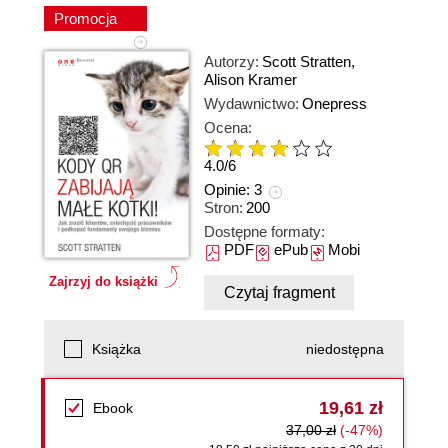
Promocja
Autorzy:
Scott Stratten
,
Alison Kramer
Wydawnictwo:
Onepress
Ocena:
4.0
/
6
Opinie:
3
Stron:
200
Dostępne formaty:
PDF
ePub
Mobi
Zajrzyj do książki
Czytaj fragment
Książka
niedostępna
19,61 zł
Ebook
37,00 zł
(-47%)