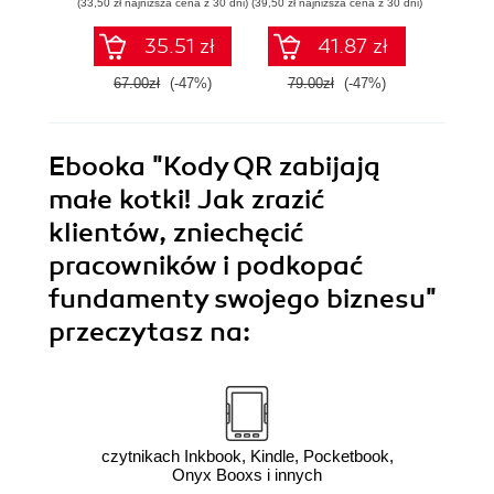
(33,50 zł najniższa cena z 30 dni)
(39,50 zł najniższa cena z 30 dni)
(34,50 zł naj
35.51 zł
41.87 zł
67.00zł
(-47%)
79.00zł
(-47%)
69.0
Ebooka
"Kody QR zabijają
małe kotki! Jak zrazić
klientów, zniechęcić
pracowników i podkopać
fundamenty swojego biznesu"
przeczytasz na:
czytnikach Inkbook, Kindle, Pocketbook,
Onyx Booxs i innych