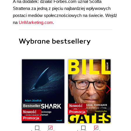
A na dodatek: działa! Forbes.com uznał Scotta
Strattena za jedną z pięciu najbardziej wpływowych
postaci mediów społecznościowych na świecie. Wejdź
na
UnMarketing.com
.
Wybrane bestsellery
Bestseller
Nowość
Nowość
Nowość
Promocja
Promocj
Promocja