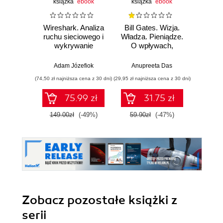
książka
ebook
książka
ebook
ksią
Wireshark. Analiza
Bill Gates. Wizja.
Twój
ruchu sieciowego i
Władza. Pieniądze.
milion 
wykrywanie
O wpływach,
Jak z
włamań
biznesie i tym, co
w
niejawne
mak
Adam Józefiok
Anupreeta Das
Miros
wykorz
(74,50 zł najniższa cena z 30 dni)
(29,95 zł najniższa cena z 30 dni)
(44,99 zł naj
po
75.99 zł
31.75 zł
149.00zł
(-49%)
59.90zł
(-47%)
89.9
Zobacz pozostałe książki z
serii