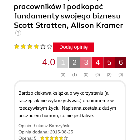
pracowników i podkopać
fundamenty swojego biznesu
Scott Stratten, Alison Kramer
Dodaj opinię
4.0
1
2
3
4
5
6
(0)
(1)
(0)
(0)
(2)
(0)
Bardzo ciekawa książka o wykorzystaniu (a
raczej: jak nie wykorzystywać) e-commerce w
rzeczywistym życiu. Napisana została z dużym
poczuciem humoru, co nie jest łatwe.
Opinia: Łukasz Barczyński
Opinia dodana: 2015-08-25
Ocena: 5