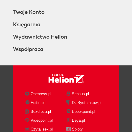
Twoje Konto
Księgarnia
Wydawnictwo Helion
Współpraca
Onepress.pl
Sensus.pl
Editio.pl
DlaBystrzakow.pl
Bezdroza.pl
Ebookpoint.pl
Videopoint.pl
Beya.pl
Czytalisek.pl
Sploty