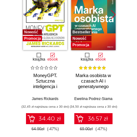
Nowość
Bestseller
Promocj
Promocja
Nowość
Promocja
książka
ebook
książka
ebook
książka
e
MoneyGPT.
Marka osobista w
12 
Sztuczna
czasach AI i
inteligencja i
generatywnego
DOSK
zagrożenie dla
wyszukiwania
Jak 
globalnej ekonomii
sobą,
James Rickards
Ewelina Podrez-Siama
Toma
zes
(32,45 zł najniższa cena z 30 dni)
(34,50 zł najniższa cena z 30 dni)
(29,95 zł naj
c
hiper
34.40 zł
36.57 zł
64.90zł
(-47%)
69.00zł
(-47%)
59.9