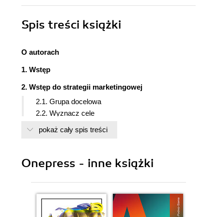
Spis treści
książki
O autorach
1. Wstęp
2. Wstęp do strategii marketingowej
2.1. Grupa docelowa
2.2. Wyznacz cele
2.3. Co? Gdzie? Kiedy? Dlaczego?
pokaż cały spis treści
2.4. Jak to robi konkurencja?
2.5. Jak chcesz "kusić" użytkownika w różnych
okresach roku?
Onepress - inne książki
2.6. Budżet
2.7. Podsumowanie
3. Reklama w Google Ads
3.1. SEO + PPC = sukces