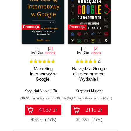
Promocja
Promocja
Promocj
książka
ebook
książka
ebook
Marketing
Narzędzia Google
Ad
internetowy w
dla e-commerce.
An
Google.
Wydanie II
Pozycjonowanie,
poszerzone
Krzyszto
Ads & Analytics dla
Krzysztof Marzec
,
Tomasz Trzósło
Krzysztof Marzec
biznesu, e-
(39,50 zł najniższa cena z 30 dni)
(19,95 zł najniższa cena z 30 dni)
(67,20 zł naj
commerce,
marketerów
41.87 zł
21.15 zł
79.00zł
(-47%)
39.90zł
(-47%)
84.0