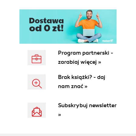
3.4.5. Elementy budowania reklam
3.4.6. Funkcje specjalne
3.4.7. Komponenty reklam
3.5. Landing pages - strony docelowe
3.5.1. Jak wybrać odpowiednią stronę?
3.5.2. 6 najważniejszych elementów dobrej
strony docelowej
Program partnerski -
3.6. Reklama w sieci wyszukiwania
zarabiaj więcej »
3.6.1. Pierwsza kampania
3.6.2. Ustawienia
Brak książki? - daj
3.6.3. Grupy reklam, słowa kluczowe i teksty
nam znać »
reklamowe
3.7. Reklamy produktowe i dynamiczne
3.7.1. Dynamiczne reklamy (DSA)
Subskrybuj newsletter
3.7.2. Kampanie produktowe
»
3.8. Podsumowanie
4. Reklama w sieci reklamowej Google
4.1. Co to jest GDN?