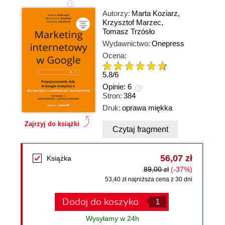
Autorzy:
Marta Koziarz
,
Krzysztof Marzec
,
Tomasz Trzósło
Wydawnictwo:
Onepress
Ocena:
5.8
/
6
Opinie:
6
Stron:
384
Druk:
oprawa miękka
Zajrzyj do książki
Czytaj fragment
56,07 zł
Książka
89,00 zł
(-37%)
53,40 zł najniższa cena z 30 dni
Dodaj do koszyka
Wysyłamy w 24h