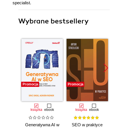
specialist.
Wybrane bestsellery
Promocja
Promocja
Promocj
książka
ebook
książka
ebook
książka
e
Generatywna AI w
SEO w praktyce
Twoj