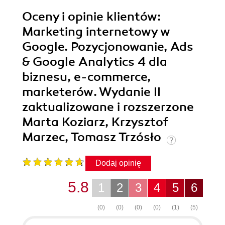
Oceny i opinie klientów:
Marketing internetowy w
Google. Pozycjonowanie, Ads
& Google Analytics 4 dla
biznesu, e-commerce,
marketerów. Wydanie II
zaktualizowane i rozszerzone
Marta Koziarz, Krzysztof
Marzec, Tomasz Trzósło
Dodaj opinię
5.8
1
2
3
4
5
6
(0)
(0)
(0)
(0)
(1)
(5)