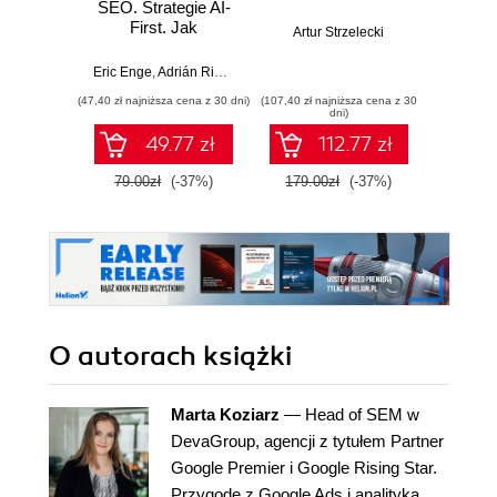
SEO. Strategie AI-
socia
First. Jak
Pod
Artur Strzelecki
zwiększyć jakość,
ma
wydajność i zyski
intern
Eric Enge
,
Adrián Ridner
Marci
małych
(47,40 zł najniższa cena z 30 dni)
(107,40 zł najniższa cena z 30
(35,40 zł naj
przed
dni)
Wyd
49.77 zł
112.77 zł
pos
79.00zł
(-37%)
179.00zł
(-37%)
59.0
O autorach
książki
Marta Koziarz
— Head of SEM w
DevaGroup, agencji z tytułem Partner
Google Premier i Google Rising Star.
Przygodę z Google Ads i analityką