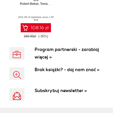
Robert Bekas
,
Tomasz Burcon
,
Andrzej Burzyński
,
Krzysztof Burzyńs
(101,40 zł najniższa cena z 30
dni)
108.16 zł
169.00zł
(-36%)
Program partnerski - zarabiaj
więcej »
Brak książki? - daj nam znać »
Subskrybuj newsletter »