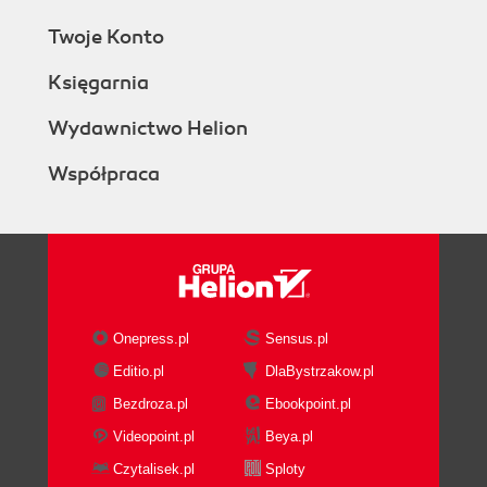
Twoje Konto
Księgarnia
Wydawnictwo Helion
Współpraca
Onepress.pl
Sensus.pl
Editio.pl
DlaBystrzakow.pl
Bezdroza.pl
Ebookpoint.pl
Videopoint.pl
Beya.pl
Czytalisek.pl
Sploty