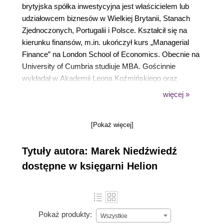
brytyjska spółka inwestycyjna jest właścicielem lub
udziałowcem biznesów w Wielkiej Brytanii, Stanach
Zjednoczonych, Portugalii i Polsce. Kształcił się na
kierunku finansów, m.in. ukończył kurs „Managerial
Finance” na London School of Economics. Obecnie na
University of Cumbria studiuje MBA. Gościnnie
wykładał w Akademii Leona Koźmińskiego oraz
Hallam University w Sheffield w UK. Wprowadza
więcej »
właśnie (styczeń 2021) dwie swoje firmy na giełdy w
Nowym Jorku i Londynie oraz pomaga innym
[Pokaż więcej]
przedsiębiorcom wejść na giełdę. Więcej:
www.aeXea.capital
.
Tytuły autora: Marek Niedźwiedź
dostępne w księgarni Helion
Pokaż produkty:
Wszystkie