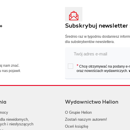
»
Subskrybuj newsletter 
Średnio raz w tygodniu dostaniesz infor
dla subskrybentów newslettera.
Daj nam znać.
*
Chcę otrzymywać na podany e-ma
u nas pojawił.
oraz nowościach wydawniczych.
nia
Wydawnictwo Helion
mocy
O Grupie Helion
dla niewidomych,
Zostań naszym autorem!
ych i niesłyszących
Oceń książkę