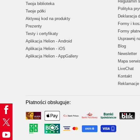
Regulamin s
Twoja biblioteka
Polityka pr
Twoje półki
Deklaracja 
Aktywuj kod na produkty
Formy i kos
Prezenty
Formy płatn
Testy i certyfikaty
Usprawnij 
Aplikacja Helion - Android
Blog
Aplikacja Helion - iOS
Newsletter
Aplikacja Helion - AppGallery
Mapa serwi
LiveChat
Kontakt
Reklamacje 
Płatności obsługuje: