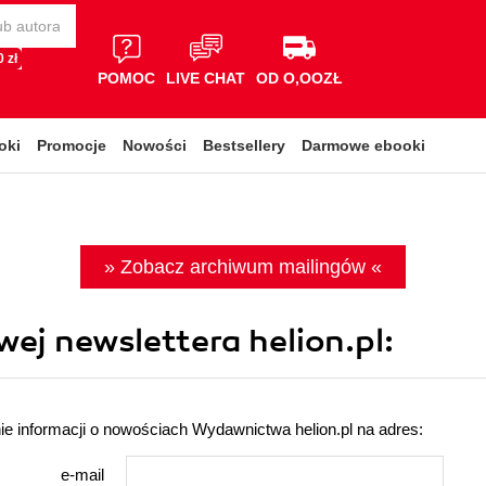
 zł
POMOC
LIVE CHAT
OD O,OOZŁ
oki
Promocje
Nowości
Bestsellery
Darmowe ebooki
» Zobacz archiwum mailingów «
wej newslettera helion.pl:
ie informacji o nowościach Wydawnictwa helion.pl na adres:
e-mail