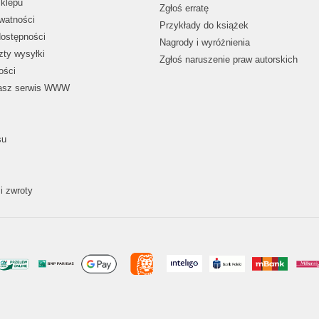
klepu
Zgłoś erratę
ywatności
Przykłady do książek
dostępności
Nagrody i wyróżnienia
zty wysyłki
Zgłoś naruszenie praw autorskich
ości
nasz serwis WWW
su
i zwroty