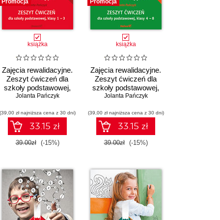
Promocja
Promocja
książka
książka
Zajęcia rewalidacyjne.
Zajęcia rewalidacyjne.
Zeszyt ćwiczeń dla
Zeszyt ćwiczeń dla
szkoły podstawowej,
szkoły podstawowej,
klasy 1 - 3 (Wydanie II)
Jolanta Pańczyk
Jolanta Pańczyk
klasy 4 - 8
(39,00 zł najniższa cena z 30 dni)
(39,00 zł najniższa cena z 30 dni)
33.15 zł
33.15 zł
39.00zł
(-15%)
39.00zł
(-15%)