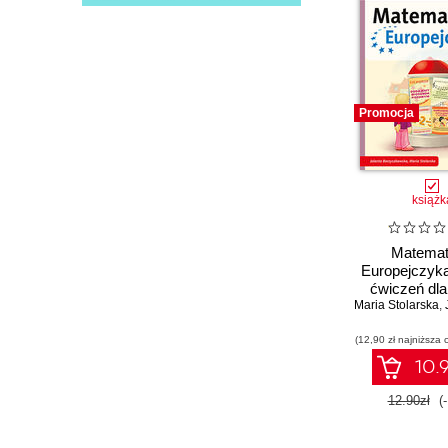
Promocja
książk
Matema
Europejczyka
ćwiczeń dla
Maria Stolarska
podstawowej.
,
J
Część
(12,90 zł najniższa 
10.9
12.90zł
(