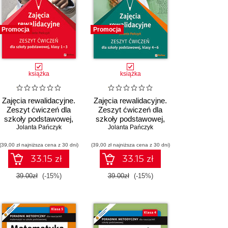
Promocja
Promocja
książka
książka
Zajęcia rewalidacyjne.
Zajęcia rewalidacyjne.
Zeszyt ćwiczeń dla
Zeszyt ćwiczeń dla
szkoły podstawowej,
szkoły podstawowej,
Jolanta Pańczyk
klasy 1-3
Jolanta Pańczyk
klasy 4-6
(39,00 zł najniższa cena z 30 dni)
(39,00 zł najniższa cena z 30 dni)
33.15 zł
33.15 zł
39.00zł
(-15%)
39.00zł
(-15%)