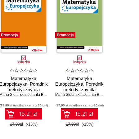
Promocja
Promocja
książka
książka
Matematyka
Matematyka
Europejczyka. Poradnik
Europejczyka. Poradnik
metodyczny dla
metodyczny dla
Maria Stolarska
nauczycieli matematyki
,
Jolanta Borzyszkowska
Maria Stolarska
nauczycieli matematyki
,
Jolanta Borzyszkowska
w szkole podstawowej.
w szkole podstawowej.
(17,90 zł najniższa cena z 30 dni)
Klasa 5
(17,90 zł najniższa cena z 30 dni)
Klasa 4
15.21 zł
15.21 zł
17.90zł
(-15%)
17.90zł
(-15%)