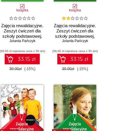
książka
książka
Zajęcia rewalidacyjne.
Zajęcia rewalidacyjne.
Zeszyt ćwiczeń dla
Zeszyt ćwiczeń dla
szkoły podstawowej,
szkoły podstawowej,
klasy 4 - 6. Część 2.
Jolanta Pańczyk
klasy 4 - 6. Część 1.
Jolanta Pańczyk
Bogacimy słownictwo,
Doskonalimy logiczne
(39,00 zł najniższa cena z 30 dni)
utrwalamy poprawne
(39,00 zł najniższa cena z 30 dni)
myślenie,
formy gramatyczne i
rozumowanie,
33.15 zł
33.15 zł
zasady ortografii.
spostrzegawczość i
Uczymy się o
percepcję wzrokowo-
39.00zł
(-15%)
39.00zł
(-15%)
emocjach, uczuciach i
słuchową
zachowaniach