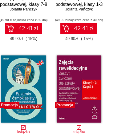
podstawowej, klasy 7-8
podstawowej, klasy 1-3
Jolanta Pańczyk
Jolanta Pańczyk
(49,90 zł najniższa cena z 30 dni)
(49,90 zł najniższa cena z 30 dni)
42.41 zł
42.41 zł
49.90zł
(-15%)
49.90zł
(-15%)
Promocja
Promocja
książka
książka