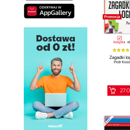
Promocja
książka
e
Zagadki lo
Piotr Kos
27.0