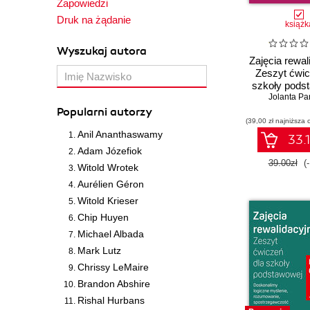
Zapowiedzi
Druk na żądanie
książk
Wyszukaj autora
Zajęcia rewal
Zeszyt ćwic
szkoły pods
klasy 1 - 3.
Jolanta Pa
Poszerzamy 
Popularni autorzy
(39,00 zł najniższa 
otaczającym 
Anil Ananthaswamy
doskonalimy 
33.1
myślen
Adam Józefiok
39.00zł
(
Witold Wrotek
Aurélien Géron
Witold Krieser
Chip Huyen
Michael Albada
Mark Lutz
Chrissy LeMaire
Brandon Abshire
Rishal Hurbans