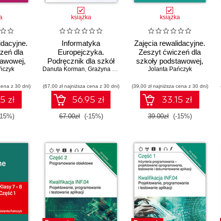
a
książka
książka
idacyjne.
Informatyka
Zajęcia rewalidacyjne.
zeń dla
Europejczyka.
Zeszyt ćwiczeń dla
tawowej,
Podręcznik dla szkół
szkoły podstawowej,
 Część 2.
ńczyk
Danuta Korman
ponadpodstawowych.
,
Grażyna Szabłowicz-Zawadzka
klasy 7 - 8. Część 2.
Jolanta Pańczyk
wiedzę o
Zakres podstawowy.
Bogacimy słownictwo,
cena z 30 dni)
świecie i
(67,00 zł najniższa cena z 30 dni)
Część 1
(39,00 zł najniższa cena z 30 dni)
utrwalamy poprawne
logiczne
formy gramatyczne i
5 zł
56.95 zł
33.15 zł
ie
zasady ortografii.
Uczymy się o
-15%)
67.00zł
(-15%)
39.00zł
(-15%)
emocjach, uczuciach i
zachowaniach