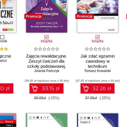
Promocja
Promocja
book
książka
książka
giczne
Zajęcia rewalidacyjne.
Jak zdać egzamin
owicz
Zeszyt ćwiczeń dla
zawodowy w
szkoły podstawowej,
technikum
Jolanta Pańczyk
klasy 7 - 8
informatycznym?
Tomasz Kowalski
Kwalifikacje E.12, E.13,
(39,00 zł najniższa cena z 30 dni)
(37,95 zł najniższa cena z 30 dni)
E.14
0 zł
33.15 zł
32.26 zł
39.00zł
(-15%)
37.95zł
(-15%)