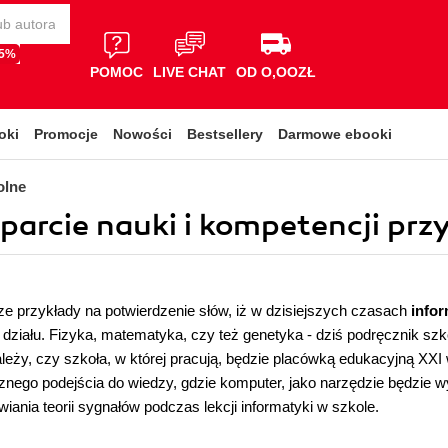
65%
POMOC
LIVE CHAT
OD O,OOZŁ
oki
Promocje
Nowości
Bestsellery
Darmowe ebooki
olne
parcie nauki i kompetencji przys
ze przykłady na potwierdzenie słów, iż w dzisiejszych czasach
info
o działu. Fizyka, matematyka, czy też genetyka - dziś podręcznik sz
ależy, czy szkoła, w której pracują, będzie placówką edukacyjną XXI
nego podejścia do wiedzy, gdzie komputer, jako narzędzie będzie wyk
ania teorii sygnałów podczas lekcji informatyki w szkole.