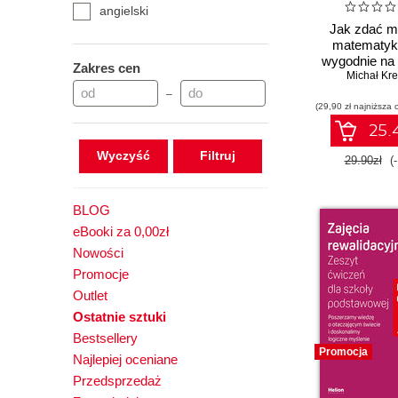
angielski
Jak zdać m
matematyki
wygodnie na 
Zakres cen
Zadania z 
Michał Kr
podstawo
–
(29,90 zł najniższa 
formule 
25.4
Wyczyść
29.90zł
(
BLOG
eBooki za 0,00zł
Nowości
Promocje
Outlet
Ostatnie sztuki
Bestsellery
Promocja
Najlepiej oceniane
Przedsprzedaż