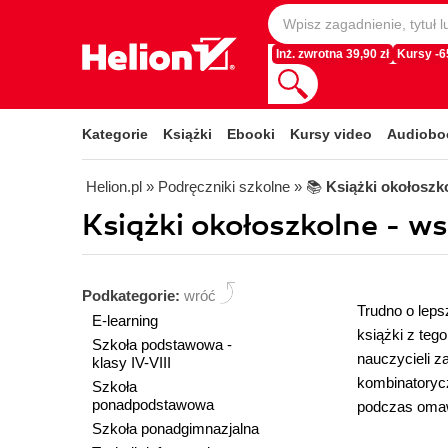
Inż. zwrotna 39,90 zł
Kursy -
Kategorie
Książki
Ebooki
Kursy video
Audiobo
Helion.pl
» Podręczniki szkolne
» 📚
Książki okołoszk
Książki okołoszkolne - ws
Podkategorie:
wróć
Trudno o leps
E-learning
książki z teg
Szkoła podstawowa -
nauczycieli z
klasy IV-VIII
kombinatorycz
Szkoła
ponadpodstawowa
podczas omawi
Szkoła ponadgimnazjalna