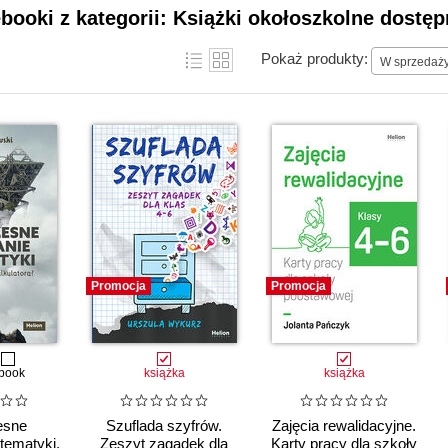
ebooki z kategorii: Książki okołoszkolne dostę
Pokaż produkty:
W sprzedaż
Promocja
Promocja
book
książka
książka
esne
Szuflada szyfrów.
Zajęcia rewalidacyjne.
tematyki.
Zeszyt zagadek dla
Karty pracy dla szkoły