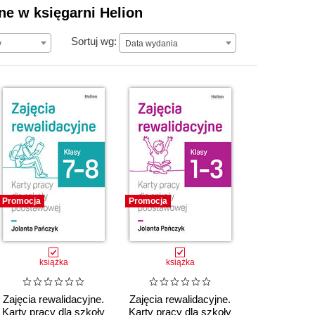
pne w księgarni Helion
Data wydania
Sortuj wg:
y
Data wydania
Promocja
Promocja
książka
książka
Zajęcia rewalidacyjne.
Zajęcia rewalidacyjne.
Karty pracy dla szkoły
Karty pracy dla szkoły