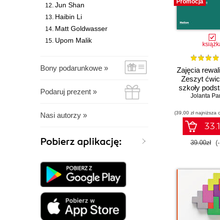
Promocja
Jun Shan
Haibin Li
Matt Goldwasser
Upom Malik
książk
Bony podarunkowe »
Zajęcia rewal
Zeszyt ćwic
szkoły pods
Podaruj prezent »
klasy 7 - 8.
Jolanta Pa
Doskonalimy 
(39,00 zł najniższa 
myślen
Nasi autorzy »
rozumowa
33.1
spostrzegaw
Pobierz aplikację:
percepcję w
39.00zł
(
słucho