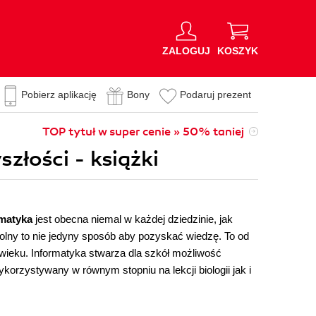
ZALOGUJ
KOSZYK
Pobierz aplikację
Bony
Podaruj prezent
TOP tytuł w super cenie » 50% taniej
złości - książki
rmatyka
jest obecna niemal w każdej dziedzinie, jak
kolny to nie jedyny sposób aby pozyskać wiedzę. To od
 wieku. Informatyka stwarza dla szkół możliwość
orzystywany w równym stopniu na lekcji biologii jak i