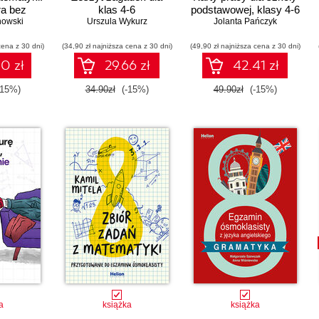
ra bez
klas 4-6
podstawowej, klasy 4-6
howski
ora?
Urszula Wykurz
Jolanta Pańczyk
cena z 30 dni)
(34,90 zł najniższa cena z 30 dni)
(49,90 zł najniższa cena z 30 dni)
0 zł
29.66 zł
42.41 zł
-15%)
34.90zł
(-15%)
49.90zł
(-15%)
a
książka
książka