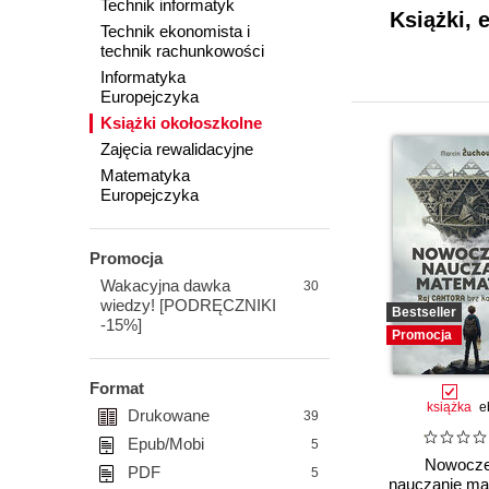
Technik informatyk
Książki, 
Technik ekonomista i
technik rachunkowości
Informatyka
Europejczyka
Książki okołoszkolne
Zajęcia rewalidacyjne
Matematyka
Europejczyka
Promocja
Wakacyjna dawka
30
wiedzy! [PODRĘCZNIKI
Bestseller
-15%]
Promocja
Format
książka
e
Drukowane
39
Epub/Mobi
5
Nowocz
PDF
5
nauczanie ma