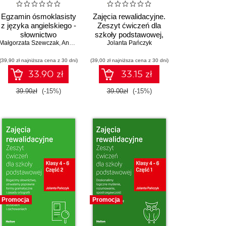
Egzamin ósmoklasisty
Zajęcia rewalidacyjne.
z języka angielskiego -
Zeszyt ćwiczeń dla
słownictwo
szkoły podstawowej,
Małgorzata Szewczak
,
Anna Wiśniewska
klasy 1 - 3. Część 1.
Jolanta Pańczyk
Doskonalimy kaligrafię,
(39,90 zł najniższa cena z 30 dni)
(39,00 zł najniższa cena z 30 dni)
syntezę i analizę
wzrokowo-słuchową
33.90 zł
33.15 zł
oraz uczymy się o
emocjach, uczuciach i
39.90zł
(-15%)
39.00zł
(-15%)
zachowaniach
Promocja
Promocja