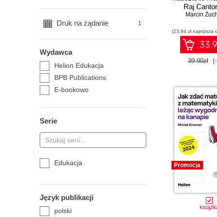
Raj Canto
Marcin Żuc
kalkulat
Druk na żądanie
1
(23,94 zł najniższa 
33.9
Wydawca
39.90zł
(
Helion Edukacja
BPB Publications
E-bookowo
Serie
Edukacja
Promocja
Język publikacji
książk
polski