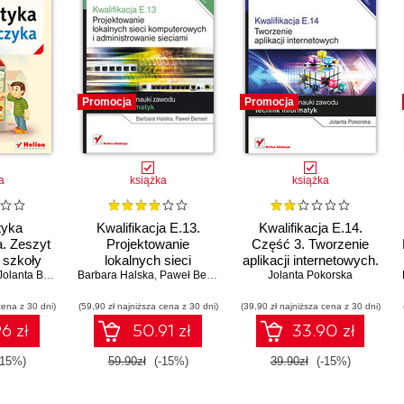
Promocja
Promocja
a
książka
książka
tyka
Kwalifikacja E.13.
Kwalifikacja E.14.
. Zeszyt
Projektowanie
Część 3. Tworzenie
 szkoły
lokalnych sieci
aplikacji internetowych.
 Klasa 6.
olanta Borzyszkowska
Barbara Halska
komputerowych i
,
Paweł Bensel
Podręcznik do nauki
Jolanta Pokorska
 1
administrowanie
zawodu technik
cena z 30 dni)
(59,90 zł najniższa cena z 30 dni)
sieciami
(39,90 zł najniższa cena z 30 dni)
informatyk
6 zł
50.91 zł
33.90 zł
-15%)
59.90zł
(-15%)
39.90zł
(-15%)