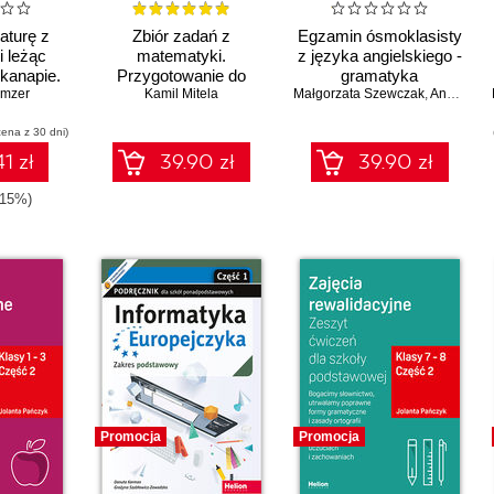
aturę z
Zbiór zadań z
Egzamin ósmoklasisty
 leżąc
matematyki.
z języka angielskiego -
kanapie.
Przygotowanie do
gramatyka
zakresu
emzer
egzaminu ósmoklasisty
Kamil Mitela
Małgorzata Szewczak
,
Anna Wiśniewska
wego w
cena z 30 dni)
2024
1 zł
39.90 zł
39.90 zł
-15%)
Promocja
Promocja