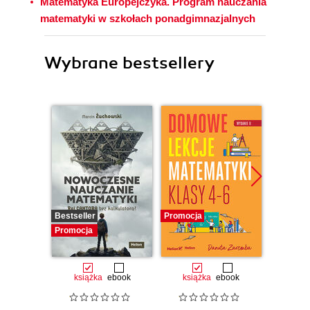
Matematyka Europejczyka. Program nauczania
matematyki w szkołach ponadgimnazjalnych
Wybrane bestsellery
Bestseller
Promocja
Promocj
Promocja
książka
ebook
książka
ebook
ksią