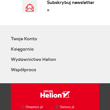
Subskrybuj newsletter
Dziedzina i wartości funkcji (93)
»
Miejsca zerowe funkcji (94)
2.3. Monotoniczność funkcji (97)
2.4. Odczytywanie własności funkcji z wykresu
(103)
Odczytywanie z wykresu rozwiązań równań i
Twoje Konto
nierówności (105)
2.5. Przesuwanie wykresu funkcji wzdłuż osi
Księgarnia
układu współrzędnych (110)
Przesuwanie wykresu funkcji wzdłuż osi Oy
Wydawnictwo Helion
(110)
Współpraca
Przesuwanie wykresu funkcji wzdłuż osi Ox
(111)
2.6. Przekształcanie wykresu względem osi
układu współrzędnych (115)
*2.7. Przekształcenia wykresów funkcji - ciąg
dalszy (117)
2.8. Spoza podstawy programowej - inne
Onepress.pl
Sensus.pl