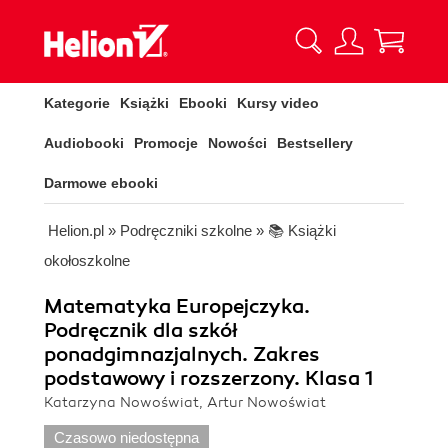
Kategorie
Książki
Ebooki
Kursy video
Audiobooki
Promocje
Nowości
Bestsellery
Darmowe ebooki
Helion.pl
»
Podręczniki szkolne
»
📚 Książki
okołoszkolne
Matematyka Europejczyka.
Podręcznik dla szkół
ponadgimnazjalnych. Zakres
podstawowy i rozszerzony. Klasa 1
Katarzyna Nowoświat, Artur Nowoświat
Czasowo niedostępna