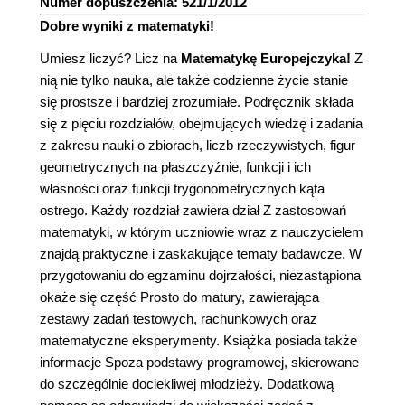
Numer dopuszczenia: 521/1/2012
Dobre wyniki z matematyki!
Umiesz liczyć? Licz na
Matematykę Europejczyka!
Z
nią nie tylko nauka, ale także codzienne życie stanie
się prostsze i bardziej zrozumiałe. Podręcznik składa
się z pięciu rozdziałów, obejmujących wiedzę i zadania
z zakresu nauki o zbiorach, liczb rzeczywistych, figur
geometrycznych na płaszczyźnie, funkcji i ich
własności oraz funkcji trygonometrycznych kąta
ostrego. Każdy rozdział zawiera dział Z zastosowań
matematyki, w którym uczniowie wraz z nauczycielem
znajdą praktyczne i zaskakujące tematy badawcze. W
przygotowaniu do egzaminu dojrzałości, niezastąpiona
okaże się część Prosto do matury, zawierająca
zestawy zadań testowych, rachunkowych oraz
matematyczne eksperymenty. Książka posiada także
informacje Spoza podstawy programowej, skierowane
do szczególnie dociekliwej młodzieży. Dodatkową