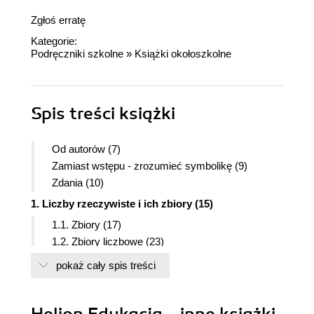
Zgłoś erratę
Kategorie:
Podręczniki szkolne
»
Książki okołoszkolne
Spis treści
książki
Od autorów (7)
Zamiast wstępu - zrozumieć symbolikę (9)
Zdania (10)
1. Liczby rzeczywiste i ich zbiory (15)
1.1. Zbiory (17)
1.2. Zbiory liczbowe (23)
Zbiór liczb naturalnych (23)
pokaż cały spis treści
Zbiór liczb całkowitych (26)
Zbiór liczb wymiernych (27)
Zbiór liczb niewymiernych (28)
Helion Edukacja - inne książki