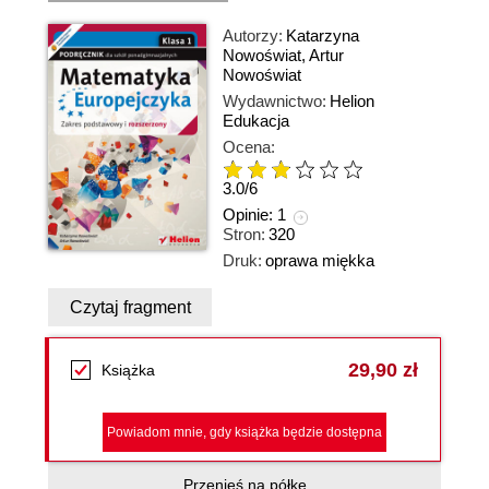
Autorzy:
Katarzyna
Nowoświat
,
Artur
Nowoświat
Wydawnictwo:
Helion
Edukacja
Ocena:
3.0
/
6
Opinie:
1
Stron:
320
Druk:
oprawa miękka
Czytaj fragment
29,90 zł
Książka
Powiadom mnie, gdy książka będzie dostępna
Przenieś na półkę