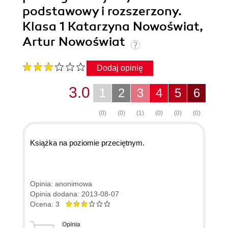
podstawowy i rozszerzony.
Klasa 1 Katarzyna Nowoświat,
Artur Nowoświat
Dodaj opinię
3.0
1
2
3
4
5
6
(0)
(0)
(1)
(0)
(0)
(0)
Książka na poziomie przeciętnym.
Opinia: anonimowa
Opinia dodana: 2013-08-07
Ocena: 3
Opinia