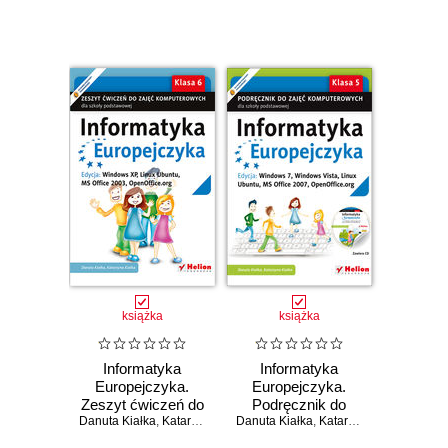
MS Office 2003,
Linux Ubuntu, MS
OpenOffice.org
Office 2007,
(Wydanie II)
OpenOffice.org
(Wydanie II)
książka
książka
Informatyka
Informatyka
Europejczyka.
Europejczyka.
Zeszyt ćwiczeń do
Podręcznik do
Danuta Kiałka
zajęć
,
Katarzyna Kiałka
Danuta Kiałka
zajęć
,
Katarzyna Kiałka
komputerowych
komputerowych