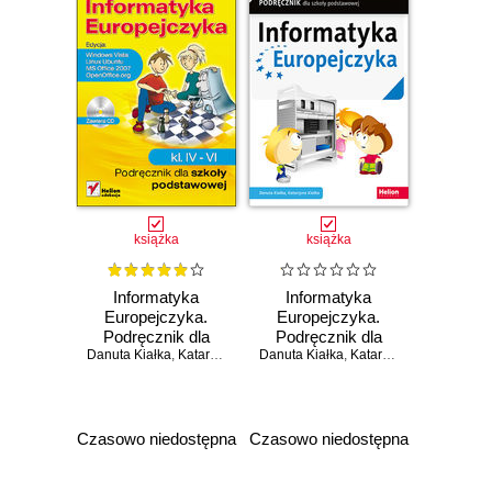
książka
książka
Informatyka
Informatyka
Europejczyka.
Europejczyka.
Podręcznik dla
Podręcznik dla
Danuta Kiałka
szkoły
,
Katarzyna Kiałka
Danuta Kiałka
,
Justyna Klimczyk
szkoły
,
Katarzyna Kiałka
,
Jarosław Kutko
podstawowej, kl. IV
podstawowej.
- VI. Edycja:
Klasa 4 (Wydanie
Windows Vista,
II)
Linux Ubuntu, MS
Czasowo niedostępna
Czasowo niedostępna
Office 2007,
OpenOffice.org