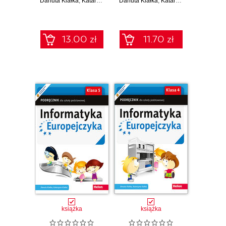
Danuta Kiałka
szkoły
,
Katarzyna Kiałka
Danuta Kiałka
szkoły
,
Katarzyna Kiałka
podstawowej.
podstawowej.
Klasa 5 (Wydanie
Klasa 6
II)
13.00 zł
11.70 zł
książka
książka