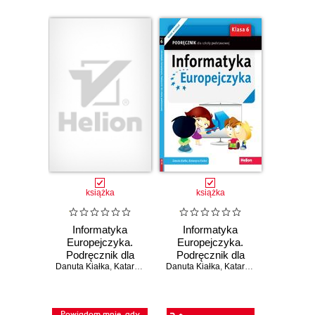
książka
książka
Informatyka
Informatyka
Europejczyka.
Europejczyka.
Podręcznik dla
Podręcznik dla
Danuta Kiałka
szkoły
,
Katarzyna Kiałka
Danuta Kiałka
szkoły
,
Katarzyna Kiałka
podstawowej.
podstawowej.
Klasa 4 (Wydanie
Klasa 6 (Wydanie
III)
II)
Powiadom mnie, gdy