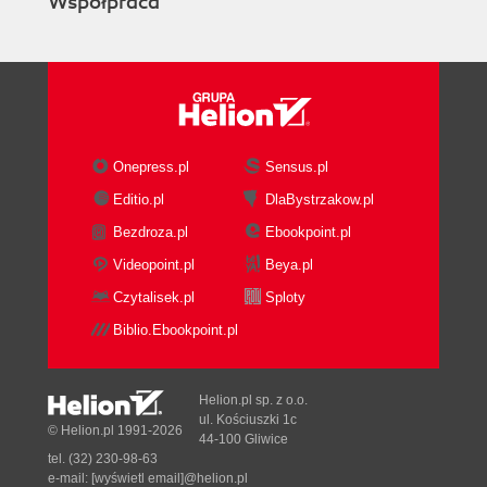
Współpraca
Onepress.pl
Sensus.pl
Editio.pl
DlaBystrzakow.pl
Bezdroza.pl
Ebookpoint.pl
Videopoint.pl
Beya.pl
Czytalisek.pl
Sploty
Biblio.Ebookpoint.pl
Helion.pl sp. z o.o.
ul. Kościuszki 1c
© Helion.pl 1991-2026
44-100 Gliwice
tel. (32) 230-98-63
e-mail:
[wyświetl email]@helion.pl