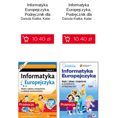
Informatyka
Informatyka
Europejczyka.
Europejczyka.
Podręcznik dla
Podręcznik dla
Danuta Kiałka
szkoły
,
Katarzyna Kiałka
Danuta Kiałka
szkoły
,
Katarzyna Kiałka
podstawowej.
podstawowej.
Klasa 5
Klasa 4
10.40 zł
10.40 zł
Promocja
Promocja