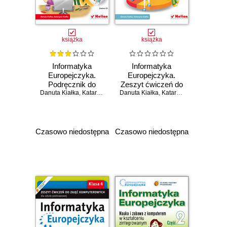
książka
książka
Informatyka
Informatyka
Europejczyka.
Europejczyka.
Podręcznik do
Zeszyt ćwiczeń do
Danuta Kiałka
zajęć
,
Katarzyna Kiałka
Danuta Kiałka
zajęć
,
Katarzyna Kiałka
komputerowych
komputerowych
dla szkoły
dla szkoły
podstawowej, kl. 4.
podstawowej, kl. 4.
Edycja: Windows
Edycja: Windows
Czasowo niedostępna
Czasowo niedostępna
XP, Linux Ubuntu,
XP, Linux Ubuntu,
MS Office 2003,
MS Office 2003,
OpenOffice.org
OpenOffice.org
(Wydanie II)
(Wydanie II)