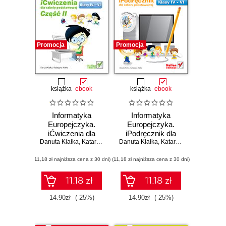
Promocja
Promocja
książka
ebook
książka
ebook
Informatyka
Informatyka
Europejczyka.
Europejczyka.
iĆwiczenia dla
iPodręcznik dla
Danuta Kiałka
szkoły
,
Katarzyna Kiałka
Danuta Kiałka
szkoły
,
Katarzyna Kiałka
,
współ
podstawowej, kl.
podstawowej, kl. IV
(11,18 zł najniższa cena z 30 dni)
IV-VI. Część II
(11,18 zł najniższa cena z 30 dni)
- VI
11.18 zł
11.18 zł
14.90zł
(-25%)
14.90zł
(-25%)