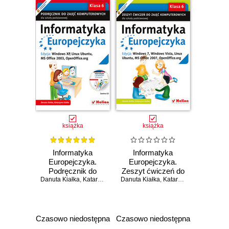
książka
książka
Informatyka
Informatyka
Europejczyka.
Europejczyka.
Podręcznik do
Zeszyt ćwiczeń do
Danuta Kiałka
zajęć
,
Katarzyna Kiałka
Danuta Kiałka
zajęć
,
Katarzyna Kiałka
komputerowych
komputerowych
dla szkoły
dla szkoły
podstawowej, kl. 6.
podstawowej, kl. 6.
Edycja: Windows
Edycja: Windows
Czasowo niedostępna
Czasowo niedostępna
XP, Linux Ubuntu,
7, Windows Vista,