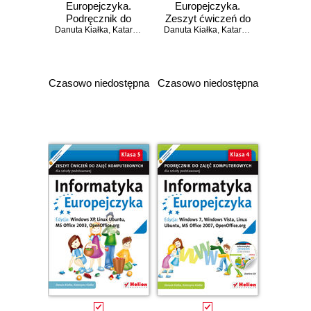
Europejczyka.
Europejczyka.
Podręcznik do
Zeszyt ćwiczeń do
Danuta Kiałka
zajęć
,
Katarzyna Kiałka
Danuta Kiałka
zajęć
,
Katarzyna Kiałka
komputerowych
komputerowych
dla szkoły
dla szkoły
podstawowej, kl. 5.
podstawowej, kl. 5.
Edycja: Windows
Edycja: Windows
Czasowo niedostępna
Czasowo niedostępna
XP, Linux Ubuntu,
7, Windows Vista,
MS Office 2003,
Linux Ubuntu, MS
OpenOffice.org
Office 2007,
(Wydanie II)
OpenOffice.org
(Wydanie II)