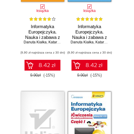
książka
książka
Informatyka
Informatyka
Europejczyka.
Europejczyka.
Nauka i zabawa z
Nauka i zabawa z
Danuta Kiałka
komputerem w
,
Katarzyna Kiałka
Danuta Kiałka
komputerem w
,
Katarzyna Kiałka
,
Iwona
edukacji
kształceniu
(9,90 zł najniższa cena z 30 dni)
wczesnoszkolnej.
(9,90 zł najniższa cena z 30 dni)
zintegrowanym.
Poziom 3
Część 1
(Wydanie II)
8.42 zł
8.42 zł
9.90zł
(-15%)
9.90zł
(-15%)