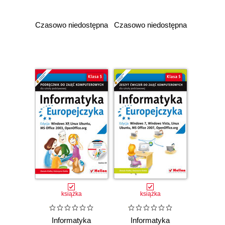
dla szkoły
dla szkoły
podstawowej, kl. 6.
podstawowej, kl. 5.
Edycja: Windows
Edycja: Windows
Czasowo niedostępna
Czasowo niedostępna
XP, Linux Ubuntu,
7, Windows Vista,
MS Office 2003,
Linux Ubuntu, MS
OpenOffice.org
Office 2007,
(Wydanie II)
OpenOffice.org
(Wydanie II)
książka
książka
Informatyka
Informatyka