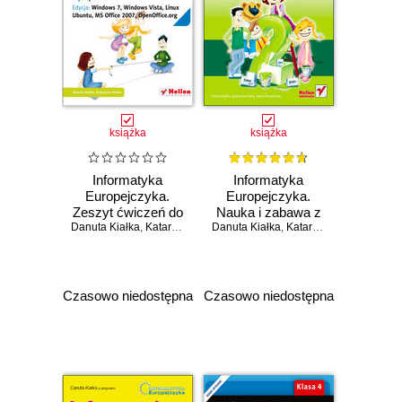
książka
książka
Informatyka
Informatyka
Europejczyka.
Europejczyka.
Zeszyt ćwiczeń do
Nauka i zabawa z
Danuta Kiałka
zajęć
,
Katarzyna Kiałka
Danuta Kiałka
komputerem w
,
Katarzyna Kiałka
,
Iwona
komputerowych
kształceniu
dla szkoły
zintegrowanym.
podstawowej, kl. 4.
Część 2
Edycja: Windows
Czasowo niedostępna
Czasowo niedostępna
7, Windows Vista,
Linux Ubuntu, MS
Office 2007,
OpenOffice.org
(Wydanie II)