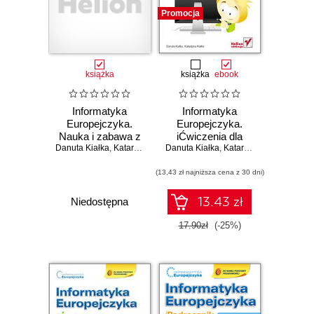
Promocja
książka
książka
ebook
Informatyka
Informatyka
Europejczyka.
Europejczyka.
Nauka i zabawa z
iĆwiczenia dla
Danuta Kiałka
komputerem w
,
Katarzyna Kiałka
Danuta Kiałka
szkoły
,
Katarzyna Kiałka
edukacji
podstawowej, kl.
wczesnoszkolnej.
(13,43 zł najniższa cena z 30 dni)
IV-VI. Część I
Poziom 2
(Wydanie II)
13.43 zł
Niedostępna
17.90zł
(-25%)