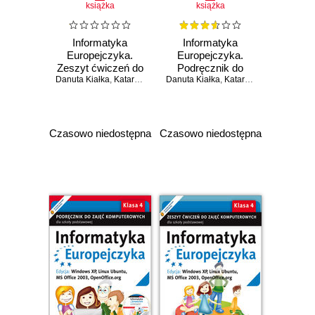
książka
książka
Informatyka
Informatyka
Europejczyka.
Europejczyka.
Zeszyt ćwiczeń do
Podręcznik do
Danuta Kiałka
zajęć
,
Katarzyna Kiałka
Danuta Kiałka
zajęć
,
Katarzyna Kiałka
komputerowych
komputerowych
dla szkoły
dla szkoły
podstawowej, kl. 5.
podstawowej, kl. 4.
Edycja: Windows
Edycja: Windows
Czasowo niedostępna
Czasowo niedostępna
XP, Linux Ubuntu,
7, Windows Vista,
MS Office 2003,
Linux Ubuntu, MS
OpenOffice.org
Office 2007,
(Wydanie II)
OpenOffice.org
(Wydanie II)