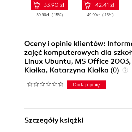
ekonomista
33.90 zł
42.41 zł
39.90zł
(-15%)
49.90zł
(-15%)
Oceny i opinie klientów: Infor
zajęć komputerowych dla szkoły
Linux Ubuntu, MS Office 2003,
Kiałka, Katarzyna Kiałka
(0)
Dodaj opinię
Szczegóły
książki