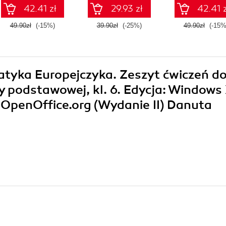
ekonomista
rachunkowości
rachunkowoś
42.41 zł
29.93 zł
42.41 z
49.90zł
(-15%)
39.90zł
(-25%)
49.90zł
(-15%
matyka Europejczyka. Zeszyt ćwiczeń d
 podstawowej, kl. 6. Edycja: Windows 
 OpenOffice.org (Wydanie II) Danuta