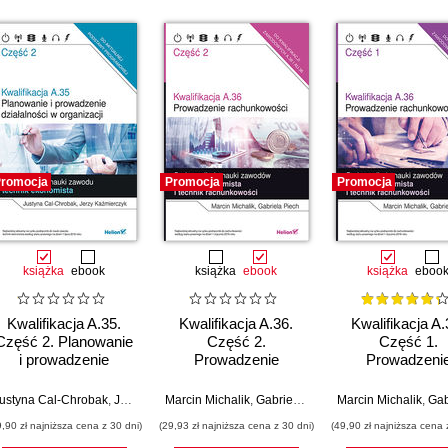
romocja
Promocja
Promocja
książka
ebook
książka
ebook
książka
eboo
Kwalifikacja A.35.
Kwalifikacja A.36.
Kwalifikacja A.
Część 2. Planowanie
Część 2.
Część 1.
i prowadzenie
Prowadzenie
Prowadzeni
działalności w
rachunkowości.
rachunkowośc
organizacji.
Podręcznik do nauki
Podręcznik do n
ustyna Cal-Chrobak
,
Krzysztof Koj
,
Ewa Janiszewska-Świderska
,
Jerzy Kaźmierczyk
Marcin Michalik
,
,
Wioletta Turowska
Gabriela Piech
Marcin Michalik
,
Gabriel
Podręcznik do nauki
zawodów technik
zawodów tech
9,90 zł najniższa cena z 30 dni)
(29,93 zł najniższa cena z 30 dni)
(49,90 zł najniższa cena 
zawodu technik
ekonomista i technik
ekonomista i te