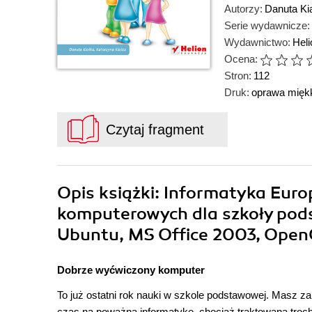
Autorzy:
Danuta Ki
Serie wydawnicze:
Wydawnictwo:
Hel
Ocena:
Stron:
112
Druk:
oprawa mięk
Czytaj fragment
Opis
książki
: Informatyka Euro
komputerowych dla szkoły podst
Ubuntu, MS Office 2003, OpenOf
Dobrze wyćwiczony komputer
To już ostatni rok nauki w szkole podstawowej. Masz za
czas na poważną informatykę, chociaż traktowaną troc