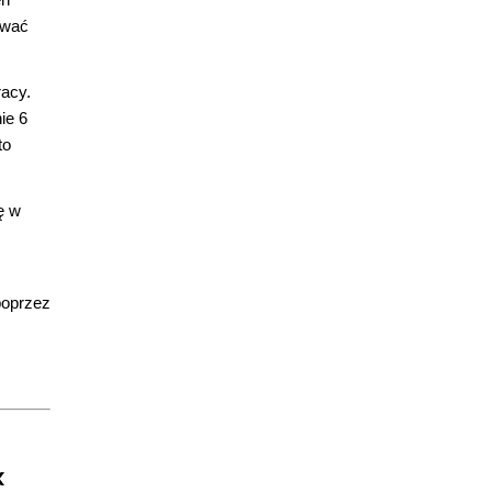
ować
racy.
ie 6
to
ę w
poprzez
x