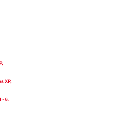
P,
ws XP,
- 6.