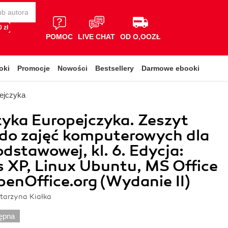
 zł
POMOC
LIVE CHAT
OD O,OOZŁ
oki
Promocje
Nowości
Bestsellery
Darmowe ebooki
pejczyka
yka Europejczyka. Zeszyt
 do zajęć komputerowych dla
odstawowej, kl. 6. Edycja:
 XP, Linux Ubuntu, MS Office
enOffice.org (Wydanie II)
tarzyna Kiałka
ępna