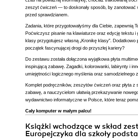
zeszyt ćwiczeń — to doskonały sposób, by zanotować w
przed sprawdzianem.
Zadania, które przygotowałyśmy dla Ciebie, zapewnią T
Poćwiczysz pisanie na klawiaturze oraz edycję tekstu i
klasy przygotujesz własną „Kronikę klasy”. Dodatkowo 
początek fascynującej drogi do przyszłej kariery?
Do zestawu została dołączona wyjątkowa płyta multime
inspirującą zabawę. Zagadki, kolorowanki, labirynty i i
umiejętności logicznego myślenia oraz samodzielnego 
Komplet podręczników, zeszytów ćwiczeń oraz płyta z
zabawę, a nauczycielom ułatwią przekazywanie nowego m
wydawnictwo informatyczne w Polsce, które teraz pom
Cały komputer w małym palcu!
Książki wchodzące w skład ze
Europejczyka dla szkoły podsta