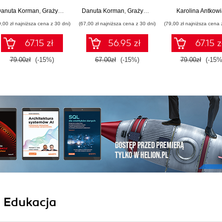
Zakres rozszerzony.
Zakres podstawowy.
Zakres rozszerz
anuta Korman
,
Grażyna Szabłowicz-Zawadzka
Danuta Korman
,
Grażyna Szabłowicz-Zawadzka
Karolina Antkow
Część 1 (wydanie z
Część 1
Część 2
9,00 zł najniższa cena z 30 dni)
(67,00 zł najniższa cena z 30 dni)
(79,00 zł najniższa cena 
numerem
dopuszczenia)
67.15 zł
56.95 zł
67.15 z
79.00zł
(-15%)
67.00zł
(-15%)
79.00zł
(-15%
i Edukacja