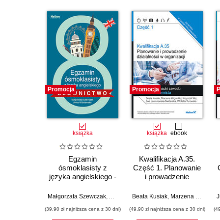
Promocja
Promocja
P
książka
książka
ebook
Egzamin
Kwalifikacja A.35.
ósmoklasisty z
Część 1. Planowanie
języka angielskiego -
i prowadzenie
słownictwo
działalności w
organizacji.
Małgorzata Szewczak
,
Anna Wiśniewska
Beata Kusiak
,
Marzena Krigar-Koj
J
Podręcznik do nauki
(39,90 zł najniższa cena z 30 dni)
(49,90 zł najniższa cena z 30 dni)
(4
zawodu technik