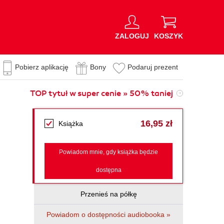
ZALOGUJ
KOSZYK
Pobierz aplikację
Bony
Podaruj prezent
TOP tytuł w super cenie » 50% taniej
16,95 zł
Książka
Powiadom mnie, gdy książka będzie
dostępna
Przenieś na półkę
Powiadom o dostępności audiobooka »