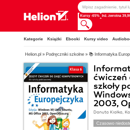
Kursy -65%
Inż. zwrotna 39,90
Kategorie
Książki
Ebooki
Kursy video
Audiobo
Helion.pl
»
Podręczniki szkolne
»
📚 Informatyka Euro
Informat
ćwiczeń
szkoły p
Windows
2003, Op
Danuta Kiałka, Ka
Czasowo niedost