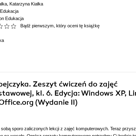
ałka
,
Katarzyna Kiałka
Edukacja
ion Edukacja
Bądź pierwszym, który oceni tę książkę
ka
pejczyka. Zeszyt ćwiczeń do zajęć
awowej, kl. 6. Edycja: Windows XP, L
fice.org (Wydanie II)
 sobą sporo zaliczonych lekcji z zajęć komputerowych. Teraz przysz
hę na wesoło. Oprócz sprzętu komputerowego potrzebny Ci będzie t