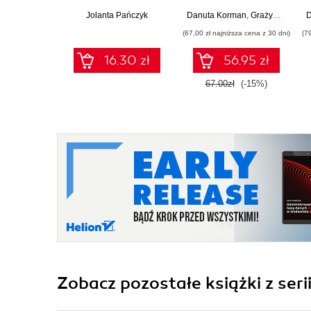
Klasa 7 (Wydanie II)
Zakres podstawowy.
Jolanta Pańczyk
Danuta Korman
,
Grażyna Szabłowicz-Zawadzka
D
Część 2 (wydanie z
(67,00 zł najniższa cena z 30 dni)
(7
numerem
dopuszczenia)
16.30 zł
56.95 zł
67.00zł
(-15%)
Zobacz pozostałe książki z seri