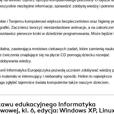
szystkie niezbędne informacje, sprawdzić zdobytą wiedzę i potren
obie i Twojemu komputerowi większe bezpieczeństwo oraz higienę p
 grafiki. Zaczniesz tworzyć niestandardowe animacje, a na zakończen
postawisz pierwsze kroki w dziedzinie programowania. Może będzie 
dialna, zawierająca mnóstwo ciekawych zadań, które zamienią nauk
nne ćwiczenia znajdujące się na płycie CD pomogą dziecku rozwijać
zdobywania wiedzy.
 serii Informatyka Europejczyka pozwolą uczniom zdobywać wiedzę 
ateriału w interesujący i niebanalny sposób. Helion to największe
aga zgłębić tajemnice świata komputerów także naszym dzieciom.
stawu edukacyjnego Informatyka
wowej, kl. 6, edycja: Windows XP, Linu