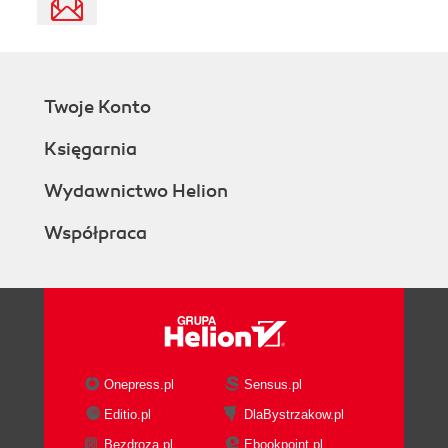
Twoje Konto
Księgarnia
Wydawnictwo Helion
Współpraca
Onepress.pl
Sensus.pl
Editio.pl
DlaBystrzakow.pl
Bezdroza.pl
Ebookpoint.pl