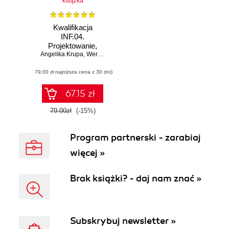
książka
Kwalifikacja
INF.04.
Projektowanie,
Angelika Krupa
programowanie i
,
Weronika Kortas
testowanie
(79,00 zł najniższa cena z 30 dni)
aplikacji. Część 1.
Inżynieria
programowania -
67.15 zł
projektowanie
oprogramowania,
79.00zł
(-15%)
testowanie i
dokumentowanie
Program partnerski - zarabiaj
aplikacji.
Podręcznik do
więcej »
nauki zawodu
technik
programista
Brak książki? - daj nam znać »
Subskrybuj newsletter »