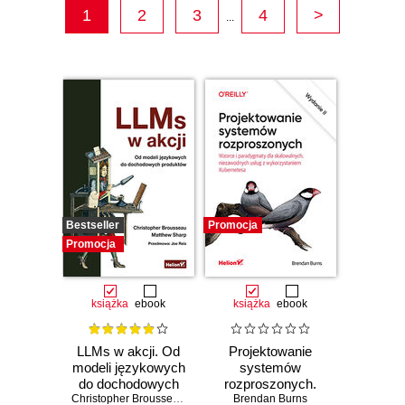
1
2
3
4
>
...
Bestseller
Promocja
Promocja
książka
ebook
książka
ebook
LLMs w akcji. Od
Projektowanie
modeli językowych
systemów
do dochodowych
rozproszonych.
produktów
Christopher Brousseau
,
Matt Sharp
Brendan Burns
Wzorce i