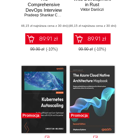
Comprehensive
in Rust
DevOps Interview
Viktor Daróczi
Guide
Pradeep Shankar Chintale
,
Ankur Harendrasinh Mahida
,
Gopi Desa
(46,15 zł najniższa cena z 30 dni)
(46,15 zł najniższa cena z 30 dni)
89.91 zł
89.91 zł
99.90 zł
(-10%)
99.90 zł
(-10%)
Promocja
Promocja