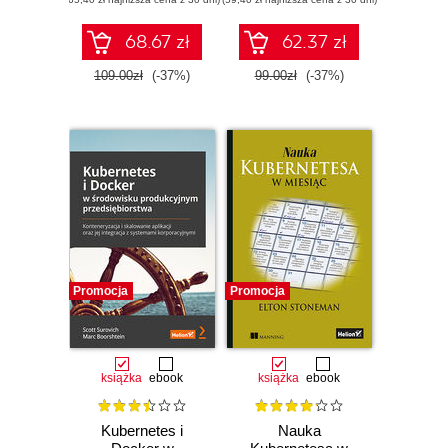
Wydanie II
platformy aplikacji
68.67 zł
62.37 zł
109.00zł
(-37%)
99.00zł
(-37%)
Promocja
Promocja
książka
ebook
książka
ebook
Kubernetes i
Nauka