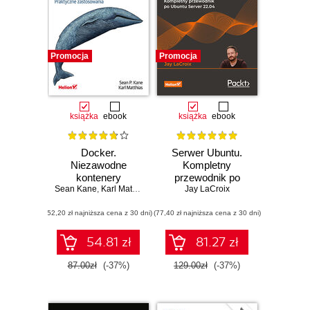
Promocja
Promocja
książka
ebook
książka
ebook
Docker.
Serwer Ubuntu.
Niezawodne
Kompletny
kontenery
przewodnik po
Sean Kane
produkcyjne.
,
Karl Matthias
Ubuntu Server
Jay LaCroix
Praktyczne
22.04. Wydanie IV
(52,20 zł najniższa cena z 30 dni)
zastosowania.
(77,40 zł najniższa cena z 30 dni)
Wydanie III
54.81 zł
81.27 zł
87.00zł
(-37%)
129.00zł
(-37%)