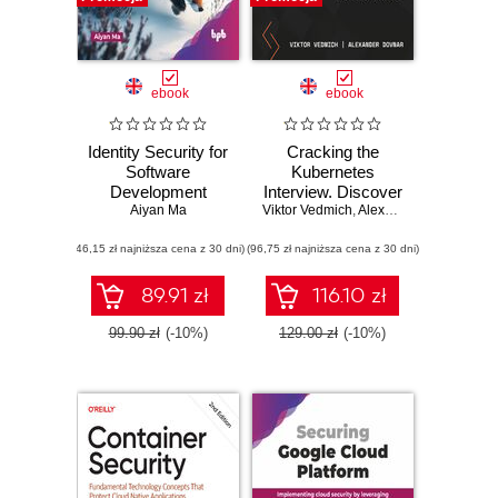
ebook
ebook
Identity Security for
Cracking the
Software
Kubernetes
Development
Interview. Discover
Aiyan Ma
Viktor Vedmich
expert tips and
,
Alexander Dovnar
,
Vik
best practices to
(46,15 zł najniższa cena z 30 dni)
(96,75 zł najniższa cena z 30 dni)
ace your
Kubernetes
technical
89.91 zł
116.10 zł
interviews
99.90 zł
(-10%)
129.00 zł
(-10%)