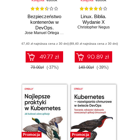
książka
ebook
książka
ebook
Bezpieczeństwo
Linux. Biblia.
kontenerów w
Wydanie X
DevOps.
Christopher Negus
Zabezpieczanie i
Jose Manuel Ortega Candel
monitorowanie
(47,40 zł najniższa cena z 30 dni)
kontenerów
(89,40 zł najniższa cena z 30 dni)
Docker
49.77 zł
90.89 zł
79.00zł
(-37%)
149.00zł
(-39%)
Promocja
Promocja