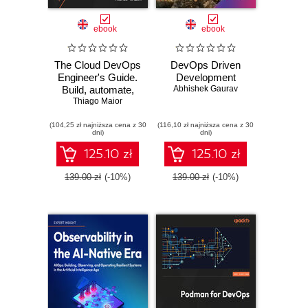
ebook
ebook
The Cloud DevOps
DevOps Driven
Engineer's Guide.
Development
Build, automate,
Abhishek Gaurav
secure, and scale
Thiago Maior
cloud-native CI/CD
(104,25 zł najniższa cena z 30
pipelines with
(116,10 zł najniższa cena z 30
dni)
dni)
DevOps best
practices
125.10 zł
125.10 zł
139.00 zł
(-10%)
139.00 zł
(-10%)