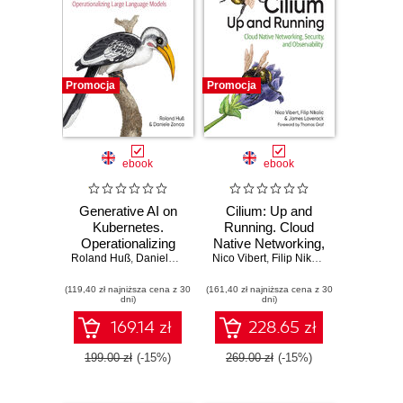
Promocja
Promocja
ebook
ebook
Generative AI on
Cilium: Up and
Kubernetes.
Running. Cloud
Operationalizing
Native Networking,
Roland Huß
Large Language
,
Daniele Zonca
Nico Vibert
Security, and
,
Filip Nikolic
,
James Lavera
Models
Observability
(119,40 zł najniższa cena z 30
(161,40 zł najniższa cena z 30
dni)
dni)
169.14 zł
228.65 zł
199.00 zł
(-15%)
269.00 zł
(-15%)