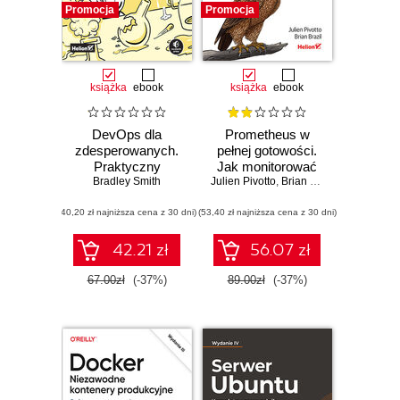
Promocja
Promocja
książka
ebook
książka
ebook
DevOps dla
Prometheus w
zdesperowanych.
pełnej gotowości.
Praktyczny
Jak monitorować
Bradley Smith
poradnik
Julien Pivotto
pracę
,
Brian Brazil
przetrwania
infrastruktury i
(40,20 zł najniższa cena z 30 dni)
(53,40 zł najniższa cena z 30 dni)
wydajność
działania aplikacji.
Wydanie II
42.21 zł
56.07 zł
67.00zł
(-37%)
89.00zł
(-37%)