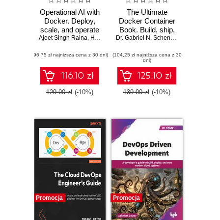
Operational AI with
The Ultimate
Docker. Deploy,
Docker Container
scale, and operate
Book. Build, ship,
Ajeet Singh Raina
agentic AI services
,
Harsh Manvar
deploy, and scale
Dr. Gabriel N. Schenker
with Docker and
containerized
(96,75 zł najniższa cena z 30 dni)
Kubernetes
(104,25 zł najniższa cena z 30
applications with
dni)
Docker,
Kubernetes, and
116.10 zł
125.10 zł
the cloud - Fourth
Edition
129.00 zł
(-10%)
139.00 zł
(-10%)
Promocja
Promocja