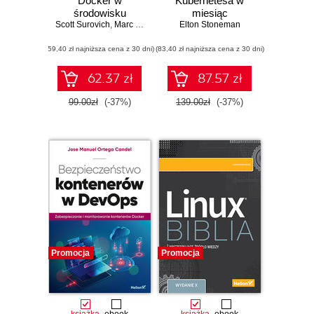
Docker w
Kubernetesa w
środowisku
miesiąc
Scott Surovich
produkcyjnym
,
Marc Boorshtein
Elton Stoneman
przedsiębiorstwa.
(59,40 zł najniższa cena z 30 dni)
Konteneryzacja i
(83,40 zł najniższa cena z 30 dni)
skalowanie
aplikacji oraz jej
62.37 zł
87.57 zł
integracja z
systemami
99.00zł
(-37%)
139.00zł
(-37%)
korporacyjnymi
Promocja
Promocja