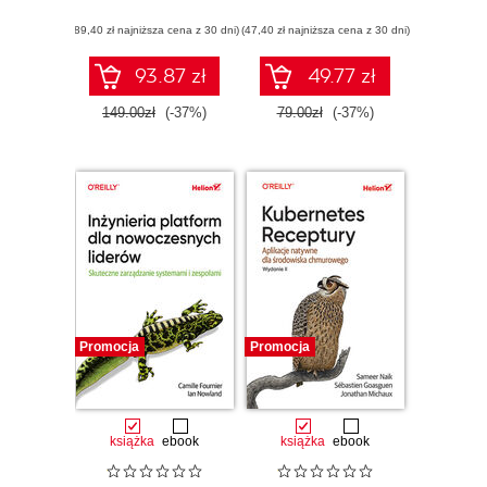
paradygmaty dla
(89,40 zł najniższa cena z 30 dni)
(47,40 zł najniższa cena z 30 dni)
skalowalnych,
niezawodnych
usług z
93.87 zł
49.77 zł
wykorzystaniem
Kubernetesa.
149.00zł
(-37%)
79.00zł
(-37%)
Wydanie II
Promocja
Promocja
książka
ebook
książka
ebook