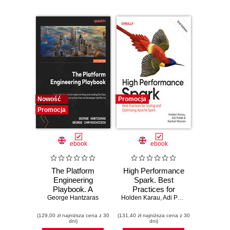
Nowość
Promocja
Promocja
ebook
ebook
The Platform
High Performance
Engineering
Spark. Best
Playbook. A
Practices for
practical guide to
George Hantzaras
Holden Karau
Scaling and
,
Adi Polak
,
Rachel Warr
implementing and
Optimizing Apache
(129,00 zł najniższa cena z 30
scaling DevOps
(131,40 zł najniższa cena z 30
Spark. 2nd Edition
dni)
dni)
with cloud native