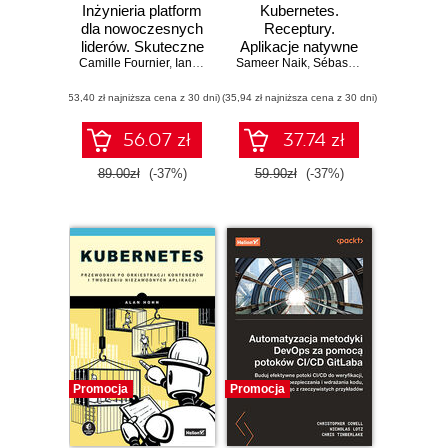
Inżynieria platform
Kubernetes.
dla nowoczesnych
Receptury.
liderów. Skuteczne
Aplikacje natywne
Camille Fournier
zarządzanie
,
Ian Nowland
Sameer Naik
,
Nicole Forsgren
dla środowiska
,
Sébastien Goasguen
,
Jo
systemami i
chmurowego.
(53,40 zł najniższa cena z 30 dni)
zespołami
(35,94 zł najniższa cena z 30 dni)
Wydanie II
56.07 zł
37.74 zł
89.00zł
(-37%)
59.90zł
(-37%)
Promocja
Promocja