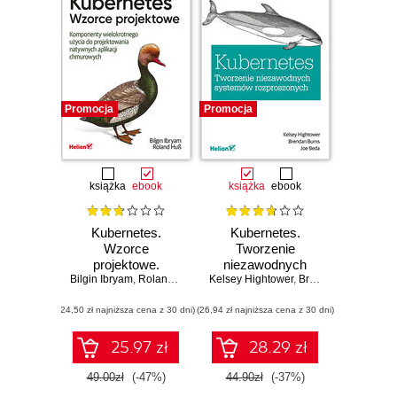
Promocja
Promocja
książka
ebook
książka
ebook
Kubernetes.
Kubernetes.
Wzorce
Tworzenie
projektowe.
niezawodnych
Bilgin Ibryam
Komponenty
,
Roland Huß
Kelsey Hightower
systemów
,
Brendan Burns
,
Joe
wielokrotnego
rozproszonych
(24,50 zł najniższa cena z 30 dni)
użycia do
(26,94 zł najniższa cena z 30 dni)
projektowania
natywnych
25.97 zł
28.29 zł
aplikacji
chmurowych
49.00zł
(-47%)
44.90zł
(-37%)