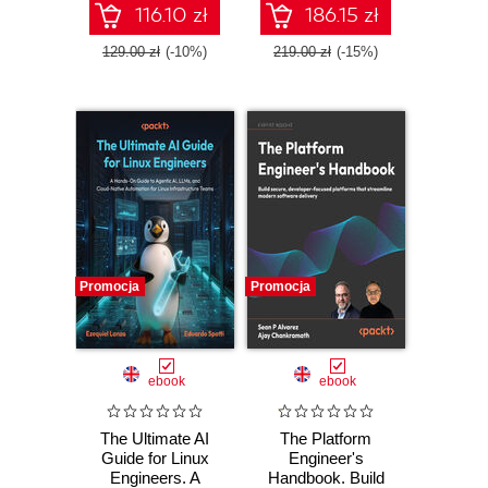
internal developer
116.10 zł
186.15 zł
platforms
129.00 zł
(-10%)
219.00 zł
(-15%)
Promocja
Promocja
ebook
ebook
The Ultimate AI
The Platform
Guide for Linux
Engineer's
Engineers. A
Handbook. Build