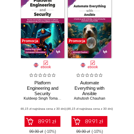
Promocja
Promocja
ebook
ebook
Platform
Automate
Engineering and
Everything with
Security
Ansible
Kuldeep Singh Tomar
,
Govindarajan Vishnuchithan
Ashutosh Chauhan
(46,15 zł najniższa cena z 30 dni)
(46,15 zł najniższa cena z 30 dni)
89.91 zł
89.91 zł
99.90 zł
(-10%)
99.90 zł
(-10%)