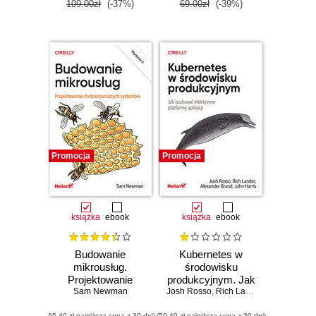
109.00zł
(-37%)
69.00zł
(-39%)
Promocja
Promocja
książka
ebook
książka
ebook
Budowanie
Kubernetes w
mikrousług.
środowisku
Projektowanie
produkcyjnym. Jak
drobnoziarnistych
Sam Newman
Josh Rosso
budować
,
Rich Lander
,
Alex Brand
,
systemów.
efektywne
(65,40 zł najniższa cena z 30 dni)
(59,40 zł najniższa cena z 30 dni)