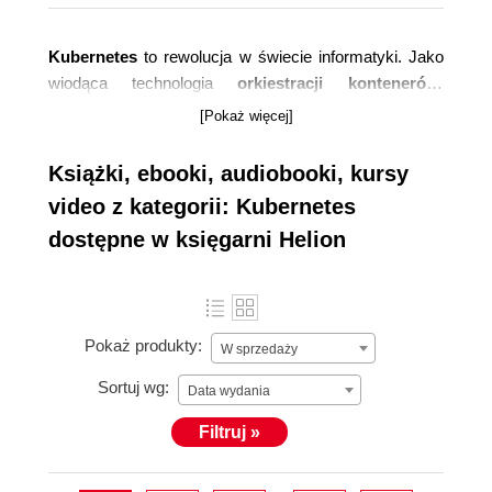
Kubernetes
to rewolucja w świecie informatyki. Jako
wiodąca technologia
orkiestracji kontenerów
,
Kubernetes jest kluczem
do efektywnego
[Pokaż więcej]
zarządzania aplikacjami w środowiskach
produkcyjnych
. Nasza kategoria
książek do nauki
Książki, ebooki, audiobooki, kursy
Kubernetes
oferuje szeroki wachlarz materiałów,
video z kategorii: Kubernetes
począwszy
od podstaw po zaawansowane techniki
,
dostępne w księgarni Helion
umożliwiając zarówno początkującym, jak i
doświadczonym deweloperom pełne wykorzystanie
możliwości tego dynamicznego narzędzia.
Pokaż produkty:
W sprzedaży
Sortuj wg:
Data wydania
Filtruj »