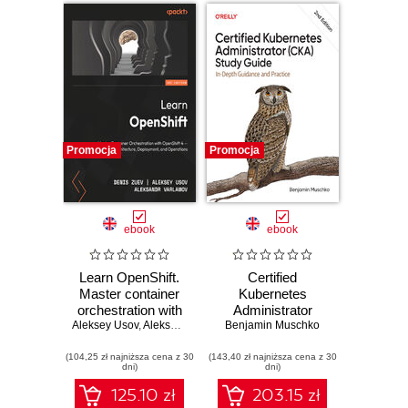
Promocja
Promocja
ebook
ebook
Learn OpenShift.
Certified
Master container
Kubernetes
orchestration with
Administrator
Aleksey Usov
OpenShift 4 –
,
Aleksandr Varlamov
Benjamin Muschko
(CKA) Study
,
Denis Zuev
architecture,
Guide. In-Depth
(104,25 zł najniższa cena z 30
deployment, and
(143,40 zł najniższa cena z 30
Guidance and
dni)
dni)
operations -
Practice. 2nd
Second Edition
Edition
125.10 zł
203.15 zł