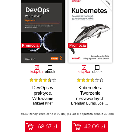
Promocja
Promocja
książka
ebook
książka
ebook
DevOps w
Kubernetes.
praktyce.
Tworzenie
Wdrażanie
niezawodnych
Mikael Krief
narzędzi
Brendan Burns
systemów
,
Joe Beda
,
Kelsey High
Terraform, Azure
rozproszonych.
(65,40 zł najniższa cena z 30 dni)
DevOps,
(41,40 zł najniższa cena z 30 dni)
Wydanie III
Kubernetes i
Jenkins. Wydanie
68.67 zł
42.09 zł
II