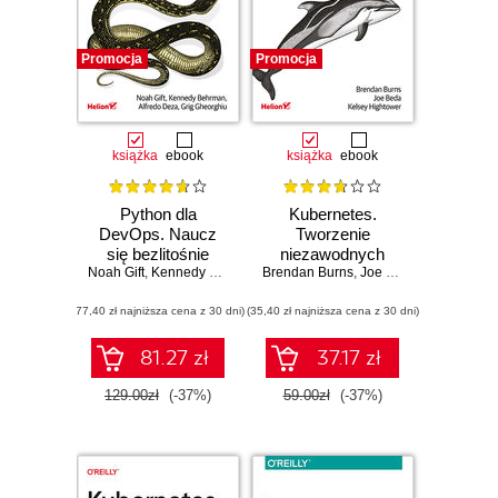
Promocja
Promocja
książka
ebook
książka
ebook
Python dla
Kubernetes.
DevOps. Naucz
Tworzenie
się bezlitośnie
niezawodnych
Noah Gift
skutecznej
,
Kennedy Behrman
Brendan Burns
,
Alfredo Deza
systemów
,
,
Grig Gheorghiu
Joe Beda
,
Kelsey High
automatyzacji
rozproszonych.
(77,40 zł najniższa cena z 30 dni)
(35,40 zł najniższa cena z 30 dni)
Wydanie II
81.27 zł
37.17 zł
129.00zł
(-37%)
59.00zł
(-37%)