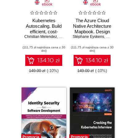
ebook
ebook
Kubernetes
The Azure Cloud
Autoscaling. Build
Native Architecture
efficient, cost-
Mapbook. Design
Christian Melendez
optimized clusters
,
Jonathan Innis
Stéphane Eyskens
and build Azure
,
Brandon Wagner
,
Scott Hanselman
,
Jan Wozniak
with KEDA and
architectures for
(111,75 zł najniższa cena z 30
Karpenter
(111,75 zł najniższa cena z 30
infrastructure,
dni)
dni)
applications, data,
AI, and security -
134.10 zł
134.10 zł
Second Edition
149.00 zł
(-10%)
149.00 zł
(-10%)
Promocja
Promocja