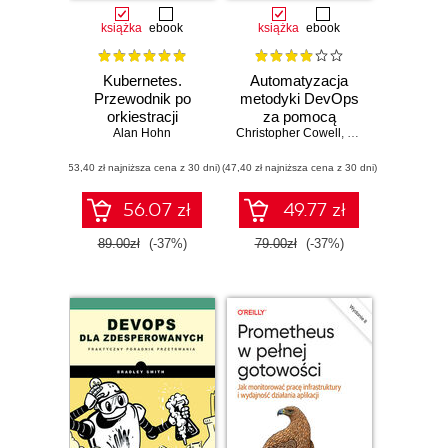
książka
ebook
książka
ebook
Kubernetes.
Automatyzacja
Przewodnik po
metodyki DevOps
orkiestracji
za pomocą
kontenerów i
Alan Hohn
Christopher Cowell
potoków CI/CD
,
Nicholas Lotz
,
Chr
tworzeniu
GitLaba. Buduj
(53,40 zł najniższa cena z 30 dni)
niezawodnych
(47,40 zł najniższa cena z 30 dni)
efektywne potoki
aplikacji
CI/CD do
weryfikacji,
56.07 zł
49.77 zł
zabezpieczenia i
wdrażania kodu,
89.00zł
(-37%)
79.00zł
(-37%)
korzystając z
rzeczywistych
przykładów