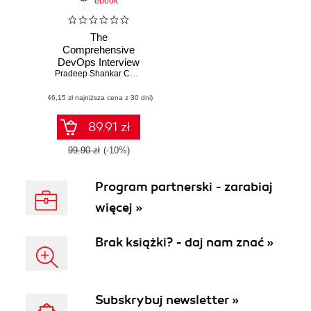
ebook
The
Comprehensive
DevOps Interview
Guide
Pradeep Shankar Chintale
,
Ankur Harendrasinh Mahida
,
Gopi Desa
(46,15 zł najniższa cena z 30 dni)
89.91 zł
99.90 zł
(-10%)
Program partnerski - zarabiaj
więcej »
Brak książki? - daj nam znać »
Subskrybuj newsletter »