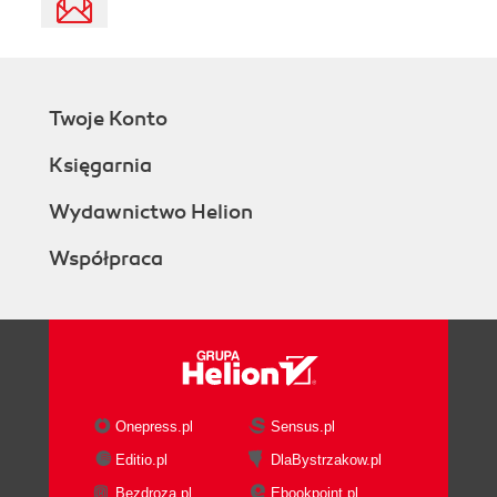
Twoje Konto
Księgarnia
Wydawnictwo Helion
Współpraca
Onepress.pl
Sensus.pl
Editio.pl
DlaBystrzakow.pl
Bezdroza.pl
Ebookpoint.pl