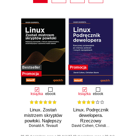
Bestseller
Promocja
Promocja
książka
ebook
książka
ebook
Linux. Zostań
Linux. Podręcznik
mistrzem skryptów
dewelopera.
powłoki. Najlepszy
Rzeczowy
Donald A. Tevault
przewodnik, z
David Cohen
przewodnik po
,
Christian Sturm
którym
wierszu poleceń i