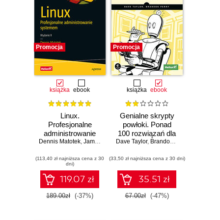
Promocja
Promocja
książka
ebook
książka
ebook
Linux.
Genialne skrypty
Profesjonalne
powłoki. Ponad
administrowanie
100 rozwiązań dla
Dennis Matotek
systemem.
,
James Turnbull
Dave Taylor
systemów Linux,
,
Peter Lieverdink
,
Brandon Perry
Wydanie II
macOS i Unix
(113,40 zł najniższa cena z 30
(33,50 zł najniższa cena z 30 dni)
dni)
119.07 zł
35.51 zł
189.00zł
(-37%)
67.00zł
(-47%)