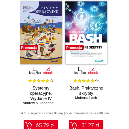
Promocja
Promocja
książka
ebook
książka
ebook
Systemy
Bash. Praktyczne
operacyjne.
skrypty
Wydanie IV
Mateusz Lach
Andrew S. Tanenbaum
,
Herbert Bos
(64,50 zł najniższa cena z 30 dni)
(29,49 zł najniższa cena z 30 dni)
65.79 zł
31.27 zł