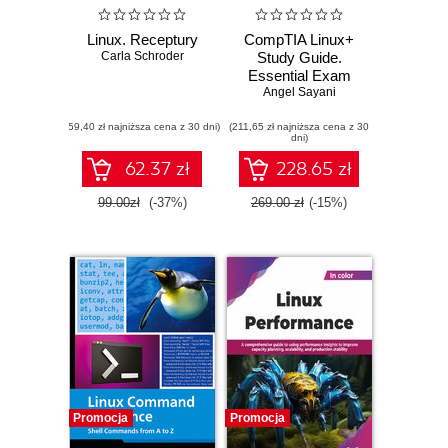
Linux. Receptury
CompTIA Linux+
Carla Schroder
Study Guide.
Essential Exam
Angel Sayani
Prep
(59,40 zł najniższa cena z 30 dni)
(211,65 zł najniższa cena z 30
dni)
62.37 zł
228.65 zł
99.00zł
(-37%)
269.00 zł
(-15%)
Promocja
Promocja