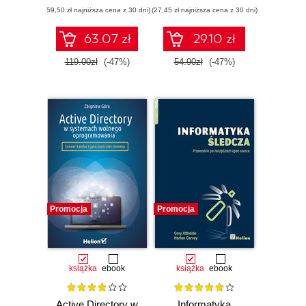
(59,50 zł najniższa cena z 30 dni)
(27,45 zł najniższa cena z 30 dni)
63.07 zł
29.10 zł
119.00zł
(-47%)
54.90zł
(-47%)
Promocja
Promocja
książka
ebook
książka
ebook
Active Directory w
Informatyka