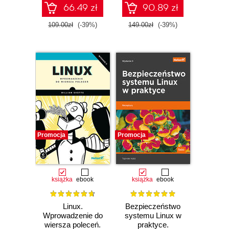
66.49 zł
90.89 zł
109.00zł
(-39%)
149.00zł
(-39%)
Promocja
Promocja
książka
ebook
książka
ebook
Linux.
Bezpieczeństwo
Wprowadzenie do
systemu Linux w
wiersza poleceń.
praktyce.