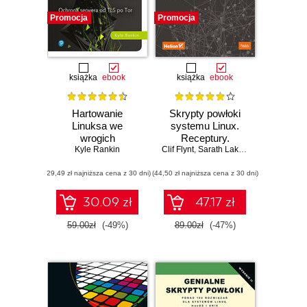
Promocja
Promocja
książka
ebook
książka
ebook
Hartowanie
Skrypty powłoki
Linuksa we
systemu Linux.
wrogich
Receptury.
środowiskach
Kyle Rankin
Clif Flynt
Wydanie III
,
Sarath Lakshman
,
Shantanu 
sieciowych.
(29,49 zł najniższa cena z 30 dni)
Ochrona serwera
(44,50 zł najniższa cena z 30 dni)
od TLS po Tor
30.09 zł
47.17 zł
59.00zł
(-49%)
89.00zł
(-47%)