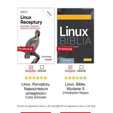
Promocja
Promocja
książka
ebook
książka
ebook
Linux. Receptury.
Linux. Biblia.
Najważniejsze
Wydanie X
umiejętności
Christopher Negus
użytkownika i
Carla Schroder
administratora.
(65,40 zł najniższa cena z 30 dni)
Wydanie II
(89,40 zł najniższa cena z 30 dni)