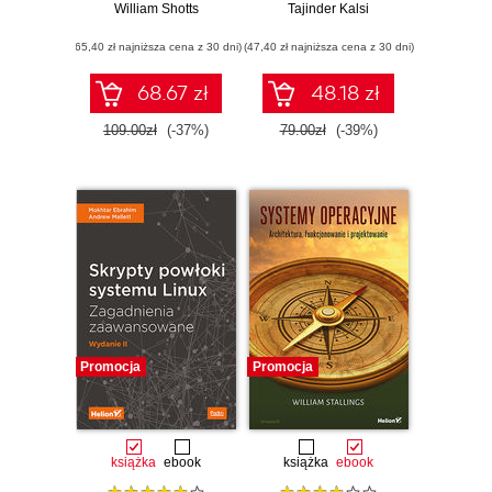
William Shotts
Wydanie II
Tajinder Kalsi
Receptury.
Wydanie II
(65,40 zł najniższa cena z 30 dni)
(47,40 zł najniższa cena z 30 dni)
68.67 zł
48.18 zł
109.00zł
(-37%)
79.00zł
(-39%)
Promocja
Promocja
książka
ebook
książka
ebook