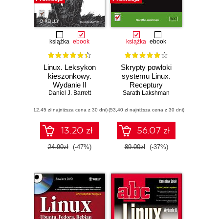
książka
ebook
książka
ebook
Linux. Leksykon
Skrypty powłoki
kieszonkowy.
systemu Linux.
Wydanie II
Receptury
Daniel J. Barrett
Sarath Lakshman
(12,45 zł najniższa cena z 30 dni)
(53,40 zł najniższa cena z 30 dni)
13.20 zł
56.07 zł
24.90zł
(-47%)
89.00zł
(-37%)