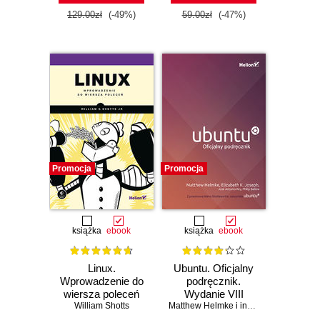
129.00zł
(-49%)
59.00zł
(-47%)
Promocja
Promocja
książka
ebook
książka
ebook
Linux.
Ubuntu. Oficjalny
Wprowadzenie do
podręcznik.
wiersza poleceń
Wydanie VIII
William Shotts
Matthew Helmke i inni. (spis autorów w inf. dodatkowych)