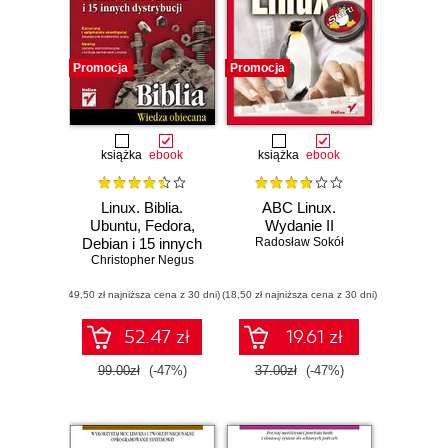
Promocja
Promocja
książka
ebook
książka
ebook
Linux. Biblia.
ABC Linux.
Ubuntu, Fedora,
Wydanie II
Debian i 15 innych
Radosław Sokół
Christopher Negus
dystrybucji
(49,50 zł najniższa cena z 30 dni)
(18,50 zł najniższa cena z 30 dni)
52.47 zł
19.61 zł
99.00zł
(-47%)
37.00zł
(-47%)