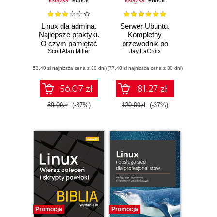
książka
ebook
książka
ebook
Linux dla admina.
Serwer Ubuntu.
Najlepsze praktyki.
Kompletny
O czym pamiętać
przewodnik po
Scott Alan Miller
podczas
Ubuntu Server
Jay LaCroix
projektowania i
22.04. Wydanie IV
(53,40 zł najniższa cena z 30 dni)
zarządzania
(77,40 zł najniższa cena z 30 dni)
systemami
56.07 zł
81.27 zł
89.00zł
(-37%)
129.00zł
(-37%)
Promocja
Promocja