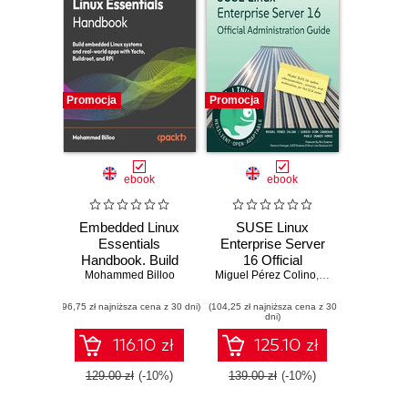
Promocja
Promocja
ebook
ebook
Embedded Linux
SUSE Linux
Essentials
Enterprise Server
Handbook. Build
16 Official
embedded Linux
Mohammed Billoo
Miguel Pérez Colino
Administration
,
Sergio Ocón Cár
systems and real-
Guide. Master
(96,75 zł najniższa cena z 30 dni)
world apps with
(104,25 zł najniższa cena z 30
SLES 16 system
dni)
Yocto, Buildroot,
administration,
and RPi
security, and
116.10 zł
125.10 zł
automation for the
SCA exam
129.00 zł
(-10%)
139.00 zł
(-10%)