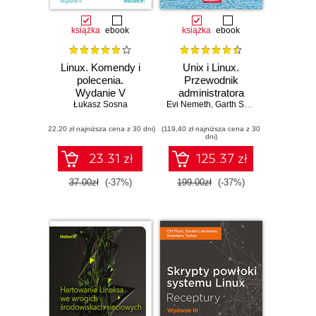
książka
ebook
książka
ebook
Linux. Komendy i
Unix i Linux.
polecenia.
Przewodnik
Wydanie V
administratora
Łukasz Sosna
Evi Nemeth
systemów.
,
Garth Snyder
,
Trent R. He
Wydanie V
(22,20 zł najniższa cena z 30 dni)
(119,40 zł najniższa cena z 30
dni)
23.31 zł
125.37 zł
37.00zł
(-37%)
199.00zł
(-37%)