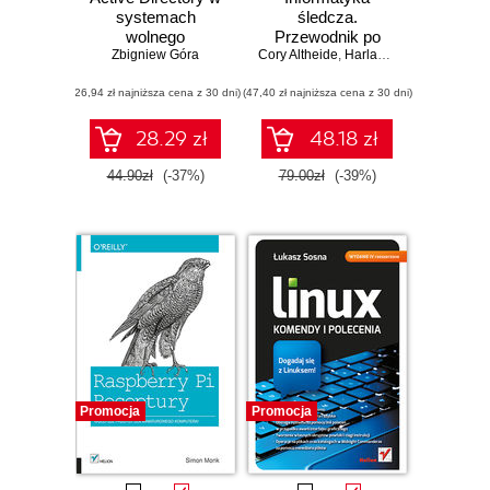
systemach
śledcza.
wolnego
Przewodnik po
oprogramowania
Zbigniew Góra
Cory Altheide
narzędziach open
,
Harlan Carvey
source
(26,94 zł najniższa cena z 30 dni)
(47,40 zł najniższa cena z 30 dni)
28.29 zł
48.18 zł
44.90zł
(-37%)
79.00zł
(-39%)
Promocja
Promocja