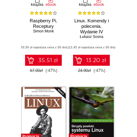
książka
ebook
książka
ebook
Raspberry Pi.
Linux. Komendy i
Receptury
polecenia.
Simon Monk
Wydanie IV
rozszerzone
Łukasz Sosna
(33,50 zł najniższa cena z 30 dni)
(12,45 zł najniższa cena z 30 dni)
35.51 zł
13.20 zł
67.00zł
(-47%)
24.90zł
(-47%)
Promocja
Promocja