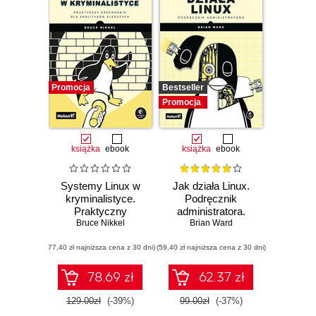
Promocja
Bestseller
Promocja
książka
ebook
książka
ebook
Systemy Linux w
Jak działa Linux.
kryminalistyce.
Podręcznik
Praktyczny
administratora.
przewodnik dla
Bruce Nikkel
Wydanie III
Brian Ward
analityków
(77,40 zł najniższa cena z 30 dni)
śledczych
(59,40 zł najniższa cena z 30 dni)
78.69 zł
62.37 zł
129.00zł
(-39%)
99.00zł
(-37%)