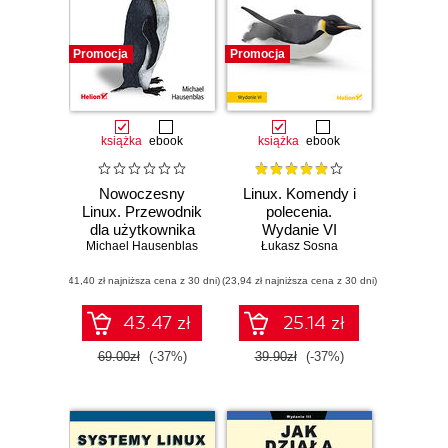
Promocja
Promocja
książka
ebook
książka
ebook
Nowoczesny
Linux. Komendy i
Linux. Przewodnik
polecenia.
dla użytkownika
Wydanie VI
natywnej chmury
Michael Hausenblas
Łukasz Sosna
(41,40 zł najniższa cena z 30 dni)
(23,94 zł najniższa cena z 30 dni)
43.47 zł
25.14 zł
69.00zł
(-37%)
39.90zł
(-37%)