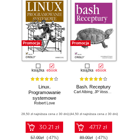
Promocja
Promocja
książka
ebook
książka
ebook
Linux.
Bash. Receptury
Programowanie
Carl Albing
,
JP Vossen
,
Cameron New
systemowe
Robert Love
(28,50 zł najniższa cena z 30 dni)
(44,50 zł najniższa cena z 30 dni)
30.21 zł
47.17 zł
57.00zł
(-47%)
89.00zł
(-47%)