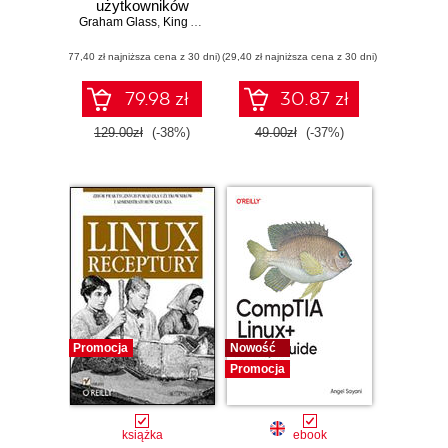
użytkowników
Graham Glass
,
King Ables
(77,40 zł najniższa cena z 30 dni)
(29,40 zł najniższa cena z 30 dni)
79.98 zł
30.87 zł
129.00zł
(-38%)
49.00zł
(-37%)
Promocja
Nowość
Promocja
książka
ebook