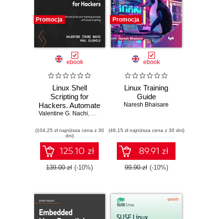
Promocja
Promocja
ebook
ebook
Linux Shell
Linux Training
Scripting for
Guide
Hackers. Automate
Naresh Bhaisare
Valentine G. Nachi
and scale your
,
Donald A. Tevault
hacking process
(104,25 zł najniższa cena z 30
with bash scripting
(46,15 zł najniższa cena z 30 dni)
dni)
125.10 zł
89.91 zł
139.00 zł
(-10%)
99.90 zł
(-10%)