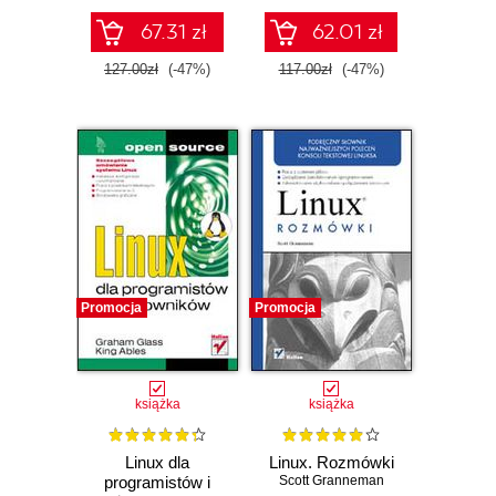
67.31 zł
62.01 zł
127.00zł
(-47%)
117.00zł
(-47%)
Promocja
Promocja
książka
książka
Linux dla
Linux. Rozmówki
programistów i
Scott Granneman