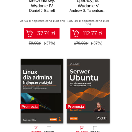
kieszonkowy.
operacyjne.
Wydanie IV
Wydanie V
Daniel J. Barrett
Andrew S. Tanenbaum
,
Herbert Bos
(35,94 zł najniższa cena z 30 dni)
(107,40 zł najniższa cena z 30
dni)
37.74 zł
112.77 zł
59.90zł
(-37%)
179.00zł
(-37%)
Promocja
Promocja