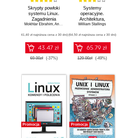
Skrypty powłoki
Systemy
systemu Linux.
operacyjne.
Zagadnienia
Architektura,
Mokhtar Ebrahim
zaawansowane.
,
Andrew Mallett
funkcjonowanie i
William Stallings
Wydanie II
projektowanie.
(41,40 zł najniższa cena z 30 dni)
(64,50 zł najniższa cena z 30 dni)
Wydanie IX
43.47 zł
65.79 zł
69.00zł
(-37%)
129.00zł
(-49%)
Promocja
Promocja