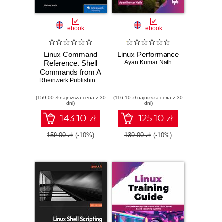
ebook
ebook
Linux Command
Linux Performance
Reference. Shell
Ayan Kumar Nath
Commands from A
to Z
Rheinwerk Publishing
,
Inc
,
Michael Kofler
(159,00 zł najniższa cena z 30
(116,10 zł najniższa cena z 30
dni)
dni)
143.10 zł
125.10 zł
159.00 zł
(-10%)
139.00 zł
(-10%)