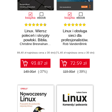
książka
ebook
książka
ebook
Linux. Wiersz
Linux i obsługa
poleceń i skrypty
sieci dla
powłoki. Biblia.
profesjonalistów.
Wydanie IV
Christine Bresnahan
,
Richard Blum
Rob VandenBrink
Konfiguracja i
stosowanie
(89,40 zł najniższa cena z 30 dni)
(71,40 zł najniższa cena z 30 dni)
bezpiecznych
usług sieciowych
93.87 zł
72.59 zł
149.00zł
(-37%)
119.00zł
(-39%)