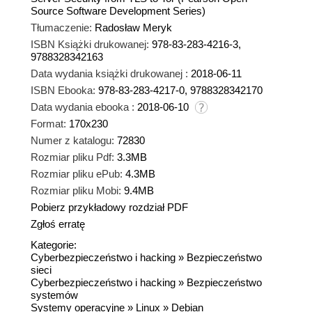
Source Software Development Series)
Tłumaczenie:
Radosław Meryk
ISBN Książki drukowanej:
978-83-283-4216-3,
9788328342163
Data wydania książki drukowanej :
2018-06-11
ISBN Ebooka:
978-83-283-4217-0, 9788328342170
Data wydania ebooka :
2018-06-10
Format:
170x230
Numer z katalogu:
72830
Rozmiar pliku Pdf:
3.3MB
Rozmiar pliku ePub:
4.3MB
Rozmiar pliku Mobi:
9.4MB
Pobierz przykładowy rozdział PDF
Zgłoś erratę
Kategorie:
Cyberbezpieczeństwo i hacking
»
Bezpieczeństwo
sieci
Cyberbezpieczeństwo i hacking
»
Bezpieczeństwo
systemów
Systemy operacyjne
»
Linux
»
Debian