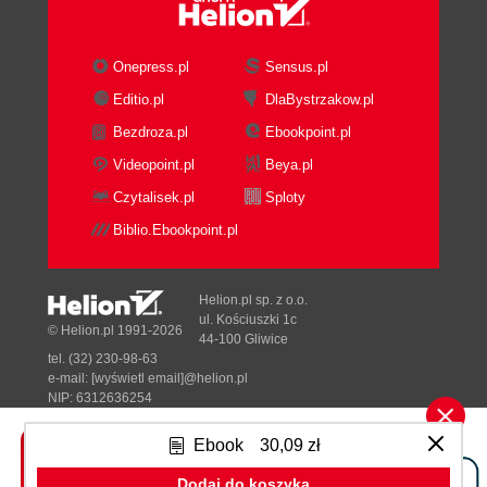
Część 1. Podstawy bezpieczeństwa DNS (196)
Hartowanie autorytatywnych serwerów DNS
(197)
Onepress.pl
Sensus.pl
Hartowanie rekursywnych serwerów DNS
Editio.pl
DlaBystrzakow.pl
(199)
Bezdroza.pl
Ebookpoint.pl
Część 2. Ataki DNS Amplification i mechanizm
Videopoint.pl
Beya.pl
Rate Limiting (200)
Rejestrowanie zapytań DNS (201)
Czytalisek.pl
Sploty
Dynamiczne uwierzytelnianie DNS (201)
Biblio.Ebookpoint.pl
Część 3. DNSSEC (205)
Jak działa DNS? (205)
Bezpieczeństwo DNS (206)
Helion.pl sp. z o.o.
ul. Kościuszki 1c
Jak działa DNSSEC? (207)
© Helion.pl 1991-2026
44-100 Gliwice
Terminologia DNSSEC (210)
tel. (32) 230-98-63
Dodawanie obsługi DNSSEC dla strefy (212)
e-mail:
[wyświetl email]@helion.pl
NIP: 6312636254
Podsumowanie (215)
Regon: 241989027
Rozdział 8. Baza danych (217)
Ebook
30,09 zł
Designed with ♥ by
Tonik.pl
Część 1. Podstawy bezpieczeństwa baz danych
Dodaj do koszyka