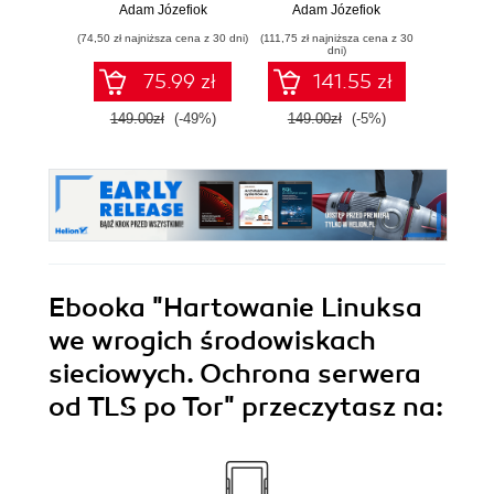
Adam Józefiok
Adam Józefiok
Ja
(74,50 zł najniższa cena z 30 dni)
(111,75 zł najniższa cena z 30
(39,90 zł naj
dni)
75.99 zł
141.55 zł
149.00zł
(-49%)
149.00zł
(-5%)
129.
Ebooka
"Hartowanie Linuksa
we wrogich środowiskach
sieciowych. Ochrona serwera
od TLS po Tor"
przeczytasz na: