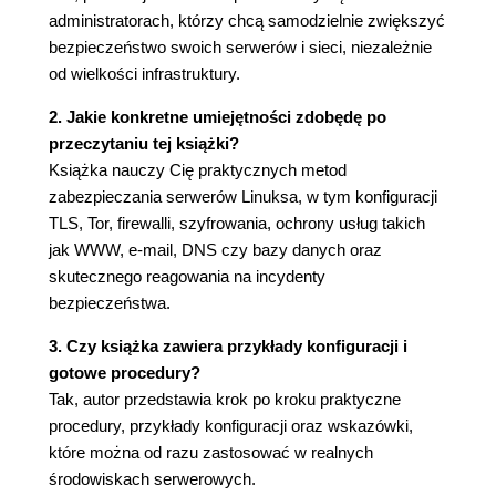
Pulpit Qubes (68)
administratorach, którzy chcą samodzielnie zwiększyć
Przykład kompartmentalizacji maszyn
bezpieczeństwo swoich serwerów i sieci, niezależnie
appVM (72)
od wielkości infrastruktury.
Split GPG (75)
2. Jakie konkretne umiejętności zdobędę po
USB VM (76)
przeczytaniu tej książki?
Podsumowanie (78)
Książka nauczy Cię praktycznych metod
Rozdział 3. Bezpieczeństwo serwerów (79)
zabezpieczania serwerów Linuksa, w tym konfiguracji
Część 1. Podstawy bezpieczeństwa serwerów
TLS, Tor, firewalli, szyfrowania, ochrony usług takich
(79)
jak WWW, e-mail, DNS czy bazy danych oraz
Podstawowe praktyki w zakresie
skutecznego reagowania na incydenty
zabezpieczania serwerów (79)
bezpieczeństwa.
Konfiguracja SSH (81)
3. Czy książka zawiera przykłady konfiguracji i
Sudo (82)
gotowe procedury?
Część 2. Średnio zaawansowane techniki
Tak, autor przedstawia krok po kroku praktyczne
hartowania serwerów (85)
procedury, przykłady konfiguracji oraz wskazówki,
Uwierzytelnianie za pomocą klucza SSH (86)
które można od razu zastosować w realnych
AppArmor (90)
środowiskach serwerowych.
Zdalne logi (94)