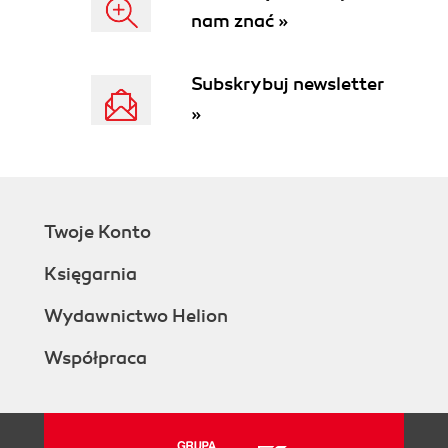
Zapory WAF (154)
nam znać »
Podsumowanie (164)
Rozdział 6. E-mail (167)
Subskrybuj newsletter
Część 1. Podstawowe hartowanie serwerów e-
»
mail (168)
Podstawy bezpieczeństwa poczty e-mail
(168)
Podstawowe hartowanie serwerów e-mail
(170)
Twoje Konto
Część 2. Uwierzytelnianie i szyfrowanie (172)
Uwierzytelnianie SMTP (173)
Księgarnia
SMTPS (175)
Część 3. Hartowanie zaawansowane (176)
Wydawnictwo Helion
SPF (177)
DKIM (182)
Współpraca
DMARC (189)
Podsumowanie (193)
Rozdział 7. DNS (195)