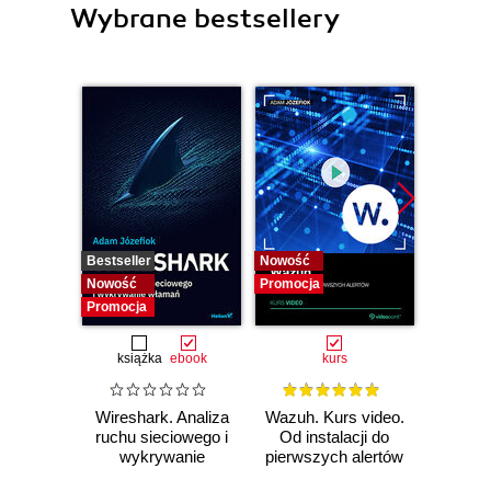
Wybrane bestsellery
Bestseller
Nowość
Bestselle
Nowość
Promocja
Nowość
Promocja
Promocj
książka
ebook
kurs
Wireshark. Analiza
Wazuh. Kurs video.
Dark
ruchu sieciowego i
Od instalacji do
wykrywanie
pierwszych alertów
Podró
włamań
ciemn