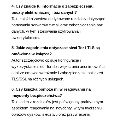
Część 3. Zaawansowane techniki hartowania
4. Czy znajdę tu informacje o zabezpieczeniu
serwerów (96)
poczty elektronicznej i baz danych?
Szyfrowanie dysku serwera (97)
Tak, książka zawiera dedykowane rozdziały dotyczące
Bezpieczne alternatywy serwera NTP (99)
hartowania serwerów e-mail oraz zabezpieczania baz
Uwierzytelnianie dwuskładnikowe za pomocą
danych, w tym stosowania szyfrowania i
SSH (100)
uwierzytelniania.
Podsumowanie (103)
5. Jakie zagadnienia dotyczące sieci Tor i TLS są
Rozdział 4. Sieć (105)
omówione w książce?
Część 1. Podstawowe hartowanie sieci (106)
Autor szczegółowo opisuje konfigurację i
Podstawy bezpieczeństwa sieci (106)
wykorzystanie sieci Tor do zwiększania anonimowości,
Ataki man-in-the-middle (108)
a także omawia wdrażanie i zabezpieczanie połączeń
Ustawienia firewall serwera (110)
TLS/SSL na różnych usługach.
Część 2. Sieci szyfrowane (118)
Konfiguracja OpenVPN (118)
6. Czy książka pomoże mi w reagowaniu na
Tunele SSH (125)
incydenty bezpieczeństwa?
Równoważenie obciążenia z wykorzystaniem
Tak, jeden z rozdziałów jest poświęcony praktycznym
protokołu SSL/TLS (127)
aspektom reagowania na incydenty, w tym tworzeniu
Część 3. Sieci anonimowe (132)
obrazów dysków, śledztwu oraz przywracaniu