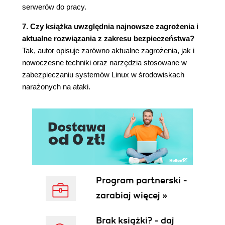
Konfiguracja sieci Tor (133)
serwerów do pracy.
Ukryte usługi Tor (138)
7. Czy książka uwzględnia najnowsze zagrożenia i
Podsumowanie (140)
aktualne rozwiązania z zakresu bezpieczeństwa?
Rozdział 5. Serwery WWW (141)
Tak, autor opisuje zarówno aktualne zagrożenia, jak i
Część 1. Podstawy bezpieczeństwa serwerów
nowoczesne techniki oraz narzędzia stosowane w
WWW (141)
zabezpieczaniu systemów Linux w środowiskach
Uprawnienia (141)
narażonych na ataki.
Podstawowe uwierzytelnianie HTTP (142)
Część 2. HTTPS (145)
Włączanie HTTPS (146)
Przekierowanie HTTP na HTTPS (148)
Odwrócone proxy HTTPS (149)
Uwierzytelnianie klienta za pomocą protokołu
HTTPS (150)
Część 3. Zaawansowana konfiguracja HTTPS
Program partnerski -
(151)
zarabiaj więcej »
HSTS (151)
Utajnienie przekazywania HTTPS (152)
Brak książki? - daj