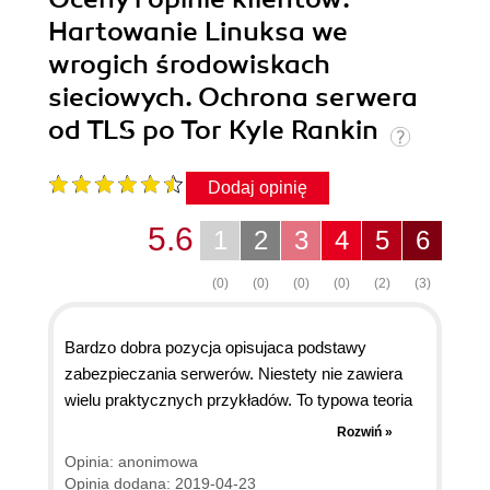
Hartowanie Linuksa we
wrogich środowiskach
sieciowych. Ochrona serwera
od TLS po Tor Kyle Rankin
Dodaj opinię
5.6
1
2
3
4
5
6
(0)
(0)
(0)
(0)
(2)
(3)
Bardzo dobra pozycja opisujaca podstawy
zabezpieczania serwerów. Niestety nie zawiera
wielu praktycznych przykładów. To typowa teoria
opisująca zalecane praktyki dla administratorów
Rozwiń »
systemów. Warto jednak ją przeczytać, aby
Opinia: anonimowa
zwiększyć swoją świadomość. Moim zdaniem to
Opinia dodana: 2019-04-23