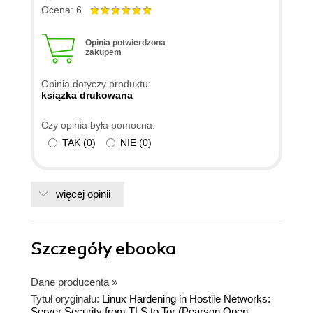
dobra pozycja dla początkujących administratorów
Ocena: 6
Linuksa lub osób, które chcą poszerzyć swoją
wiedzę z tego zakresu. Brawo za opisanie
Opinia potwierdzona
zakupem
bezpiecznych dystrybucji, w tym Qubes OS.
Zachęciło mnie to do przetestowania tego
Opinia dotyczy produktu:
systemu.
ksiązka drukowana
Czy opinia była pomocna:
TAK
(
0
)
NIE
(
0
)
więcej opinii
Szczegóły
ebooka
Dane producenta
»
Tytuł oryginału:
Linux Hardening in Hostile Networks:
Server Security from TLS to Tor (Pearson Open