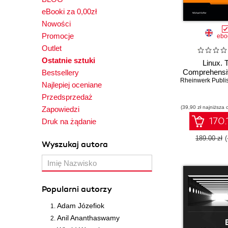
eBooki za 0,00zł
Nowości
Promocje
ebo
Outlet
Ostatnie sztuki
Linux. 
Comprehensi
Bestsellery
Rheinwerk Publi
Najlepiej oceniane
Przedsprzedaż
(39,90 zł najniższa 
Zapowiedzi
170.
Druk na żądanie
189.00 zł
Wyszukaj autora
Popularni autorzy
Adam Józefiok
Anil Ananthaswamy