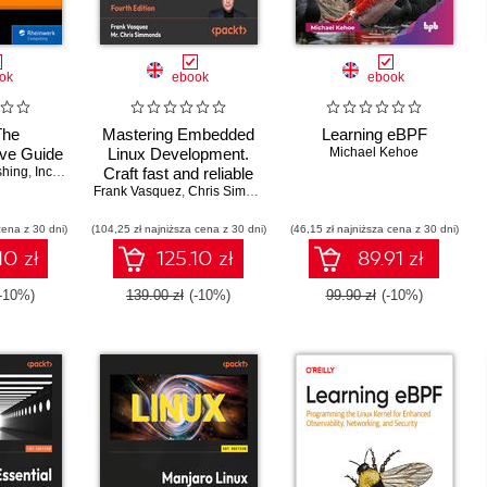
ok
ebook
ebook
The
Mastering Embedded
Learning eBPF
ve Guide
Linux Development.
Michael Kehoe
shing
,
Inc
,
Michael Kofler
Craft fast and reliable
Frank Vasquez
embedded solutions
,
Chris Simmonds
with Linux 6.6 and The
cena z 30 dni)
(104,25 zł najniższa cena z 30 dni)
Yocto Project 5.0
(46,15 zł najniższa cena z 30 dni)
(Scarthgap) - Fourth
10 zł
125.10 zł
89.91 zł
Edition
(-10%)
139.00 zł
(-10%)
99.90 zł
(-10%)