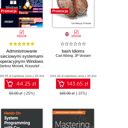
Promocja
Promocja
ebook
ebook
Administrowanie
bash Idioms
sieciowymi systemami
Carl Albing
,
JP Vossen
operacyjnymi Windows
Bartosz Mrosek
Serwer i Linux Serwer
,
Krzysztof Chrobok
(26,55 zł najniższa cena z 30 dni)
(101,40 zł najniższa cena z 30 dni)
44.25 zł
143.65 zł
59.00 zł
(-25%)
169.00 zł
(-15%)