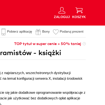
ZALOGUJ
KOSZYK
Pobierz aplikację
Bony
Podaruj prezent
TOP tytuł w super cenie » 50% taniej
ramistów - książki
dnej z najstarszych, wszechstronnych dystrybucji
na temat konfiguracji serwera X, instalacji środowisk
cie się jakie dodatkowe oprogramowanie współpracuje z
acie jak użytkować bez dodatkowych opłat aplikacje
s.