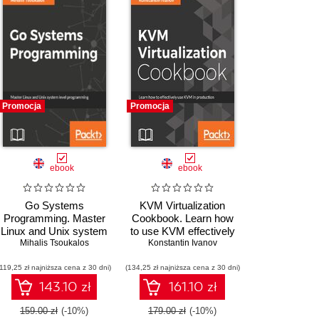
Promocja
Promocja
ebook
ebook
Go Systems
KVM Virtualization
Programming. Master
Cookbook. Learn how
Linux and Unix system
to use KVM effectively
level programming with
Mihalis Tsoukalos
Konstantin Ivanov
in production
Go
(119,25 zł najniższa cena z 30 dni)
(134,25 zł najniższa cena z 30 dni)
143.10 zł
161.10 zł
159.00 zł
(-10%)
179.00 zł
(-10%)