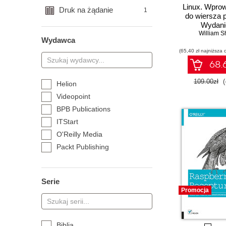
Linux. Wpro
Druk na żądanie
1
do wiersza 
Wydanie
William S
Wydawca
(65,40 zł najniższa 
68.6
109.00zł
(
Helion
Videopoint
BPB Publications
ITStart
O'Reilly Media
Packt Publishing
Rheinwerk Publishing
Wydawnictwo Wiedza i
Serie
Praktyka
Promocja
self publisher
Biblia