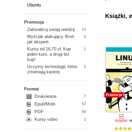
Ubuntu
Książki, 
Promocja
Zaktualizuj swoją wiedzę
13
Myśl jak atakujący. Broń
3
jak ekspert.
Kursy od 16,70 zł. Kup
1
jeden kurs, a drugi też
kup!
Uczymy technologii, które
2
zmieniają karierę
Format
Promocja
Drukowane
7
Epub/Mobi
57
PDF
50
Kursy video
2
książka
e