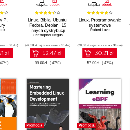
book
książka
ebook
książka
ebook
y Pi.
Linux. Biblia. Ubuntu,
Linux. Programowanie
ury
Fedora, Debian i 15
systemowe
onk
innych dystrybucji
Robert Love
Christopher Negus
cena z 30 dni)
(49,50 zł najniższa cena z 30 dni)
(28,50 zł najniższa cena z 30 dni)
1 zł
52.47 zł
30.21 zł
-47%)
99.00zł
(-47%)
57.00zł
(-47%)
Promocja
Promocja