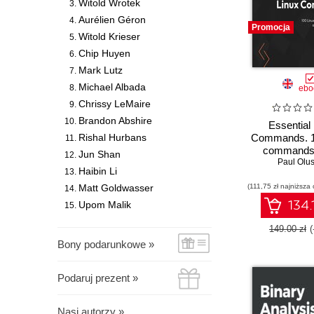
Witold Wrotek
Aurélien Géron
Promocja
Witold Krieser
Chip Huyen
Mark Lutz
Michael Albada
ebo
Chrissy LeMaire
Brandon Abshire
Essential
Rishal Hurbans
Commands. 1
commands
Jun Shan
system admin
Paul Olus
Haibin Li
should 
Matt Goldwasser
(111,75 zł najniższa 
134.
Upom Malik
149.00 zł
Bony podarunkowe »
Podaruj prezent »
Nasi autorzy »