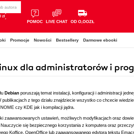
 zł
POMOC
LIVE CHAT
OD O,OOZŁ
oki
Promocje
Nowości
Bestsellery
Darmowe ebooki
inux dla administratorów i prog
ału
Debian
poruszają temat instalacji, konfiguracji i administracji je
publikacjach z tego działu znajdziecie wszystko co chcecie wiedzieć 
NOME czy KDE jak i kompilacji jądra.
niki zaawansowanych ustawień, możliwych modyfikacjach oraz dowie
 Nauczycie się bezpiecznego korzystania z komputera oraz przeczyt
owego Koffice, OpenOffice lub zaawansowanego edytora tekstu Emac