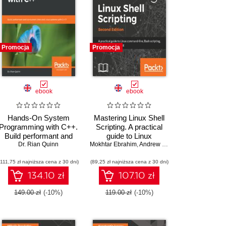
Promocja
Promocja
ebook
ebook
Hands-On System
Mastering Linux Shell
Programming with C++.
Scripting. A practical
Build performant and
guide to Linux
concurrent Unix and
Dr. Rian Quinn
Mokhtar Ebrahim
command-line, Bash
,
Andrew Mallett
Linux systems with
scripting, and Shell
(111,75 zł najniższa cena z 30 dni)
C++17
(89,25 zł najniższa cena z 30 dni)
programming - Second
Edition
134.10 zł
107.10 zł
149.00 zł
(-10%)
119.00 zł
(-10%)