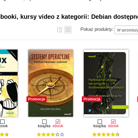
ebooki, kursy video z kategorii: Debian dostępn
Pokaż produkty:
W sprzedaż
Promocja
Promocja
book
książka
ebook
książka
ebook