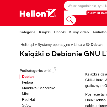
Kursy od 16,70
Kategorie
Książki
Ebooki
Kursy video
Audiobo
Helion.pl
» Systemy operacyjne
» Linux
» 📚
Debian
Książki o Debianie GNU L
Podkategorie:
wróć
Książki z dzi
Debian
GNU/Linux. W 
Fedora
graficznych G
Mandriva / Mandrake
Mint
Poznacie taj
Red Hat
Linux/Debian.
SuSE
pakietu biur