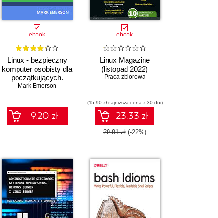
ebook
ebook
Linux - bezpieczny
Linux Magazine
komputer osobisty dla
(listopad 2022)
początkujących.
Praca zbiorowa
Mark Emerson
Wydanie II
(15,90 zł najniższa cena z 30 dni)
9.20 zł
23.33 zł
29.91 zł
(-22%)