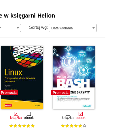
e w księgarni Helion
Data wydania
Sortuj wg:
y
Data wydania
Promocja
Promocja
książka
ebook
książka
ebook