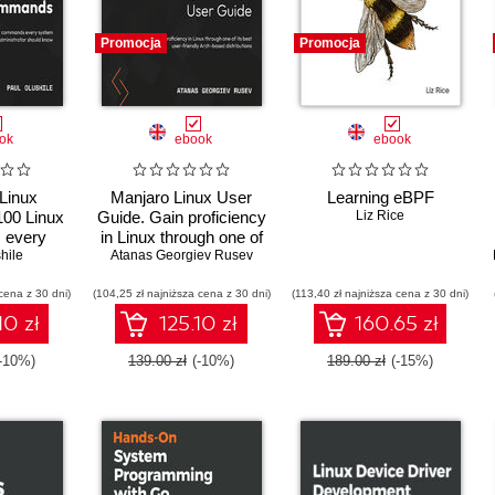
Promocja
Promocja
ok
ebook
ebook
 Linux
Manjaro Linux User
Learning eBPF
00 Linux
Guide. Gain proficiency
Liz Rice
 every
in Linux through one of
istrator
hile
its best user-friendly
Atanas Georgiev Rusev
know
Arch-based
cena z 30 dni)
(104,25 zł najniższa cena z 30 dni)
distributions
(113,40 zł najniższa cena z 30 dni)
10 zł
125.10 zł
160.65 zł
(-10%)
139.00 zł
(-10%)
189.00 zł
(-15%)