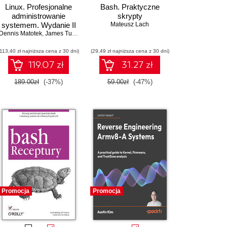
Linux. Profesjonalne
Bash. Praktyczne
administrowanie
skrypty
systemem. Wydanie II
Mateusz Lach
Dennis Matotek
,
James Turnbull
,
Peter Lieverdink
(113,40 zł najniższa cena z 30 dni)
(29,49 zł najniższa cena z 30 dni)
119.07 zł
31.27 zł
189.00zł
(-37%)
59.00zł
(-47%)
Promocja
Promocja