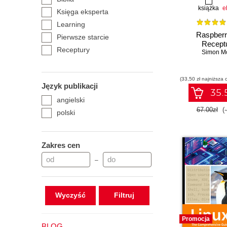
książka
e
Księga eksperta
Learning
Raspberr
Pierwsze starcie
Recept
Receptury
Simon M
(33,50 zł najniższa 
Język publikacji
35.5
angielski
67.00zł
(
polski
Zakres cen
–
Wyczyść
Promocja
BLOG