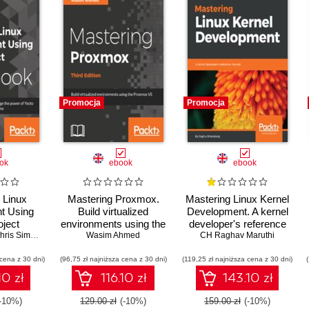
Promocja
Promocja
ok
ebook
ebook
Linux
Mastering Proxmox.
Mastering Linux Kernel
t Using
Build virtualized
Development. A kernel
oject
environments using the
developer's reference
ractical
ris Simmonds
Proxmox VE
Wasim Ahmed
CH Raghav Maruthi
manual
help you
hypervisor - Third
 cena z 30 dni)
 power of
(96,75 zł najniższa cena z 30 dni)
Edition
(119,25 zł najniższa cena z 30 dni)
 exciting
10 zł
116.10 zł
143.10 zł
systems -
ition
(-10%)
129.00 zł
(-10%)
159.00 zł
(-10%)