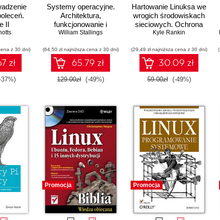
wadzenie
Systemy operacyjne.
Hartowanie Linuksa we
poleceń.
Architektura,
wrogich środowiskach
 II
funkcjonowanie i
sieciowych. Ochrona
hotts
projektowanie. Wydanie
William Stallings
serwera od TLS po Tor
Kyle Rankin
IX
cena z 30 dni)
(64,50 zł najniższa cena z 30 dni)
(29,49 zł najniższa cena z 30 dni)
7 zł
65.79 zł
30.09 zł
-37%)
129.00zł
(-49%)
59.00zł
(-49%)
Promocja
Promocja