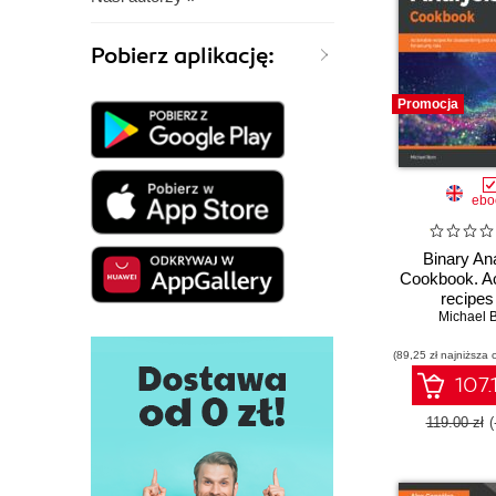
Pobierz aplikację:
Promocja
ebo
Binary An
Cookbook. Ac
recipes 
disassembl
Michael 
analyzing bin
(89,25 zł najniższa 
security 
107.
119.00 zł
(