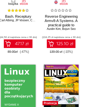
książka
ebook
ebook
Bash. Receptury
Reverse Engineering
Carl Albing
,
JP Vossen
,
Cameron Newham
Armv8-A Systems. A
practical guide to
kernel, firmware, and
Austin Kim
,
Bojun Seo
TrustZone analysis
(44,50 zł najniższa cena z 30 dni)
(104,25 zł najniższa cena z 30 dni)
47.17 zł
125.10 zł
89.00zł
(-47%)
139.00 zł
(-10%)
Promocja