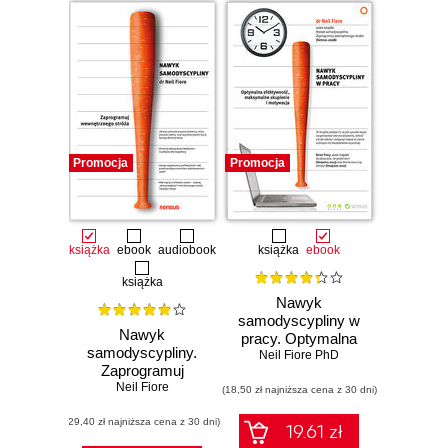
Promocja
Promocja
książka
ebook
audiobook
książka
ebook
książka
Nawyk
samodyscypliny w
Nawyk
pracy. Optymalna
samodyscypliny.
efektywność,
Neil Fiore PhD
Zaprogramuj
maksymalne
wewnętrznego
Neil Fiore
(18,50 zł najniższa cena z 30 dni)
skupienie i
stróża
motywacja
(29,40 zł najniższa cena z 30 dni)
19.61 zł