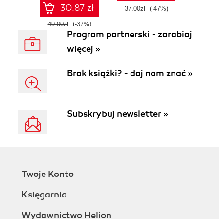
30.87 zł
37.00zł
(-47%)
49.00zł
(-37%)
Program partnerski - zarabiaj
więcej »
Brak książki? - daj nam znać »
Subskrybuj newsletter »
Twoje Konto
Księgarnia
Wydawnictwo Helion