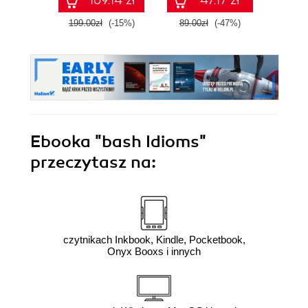
169.14 zł
47.17 zł
199.00zł
(-15%)
89.00zł
(-47%)
179.0
Ebooka
"bash Idioms"
przeczytasz na:
czytnikach Inkbook, Kindle, Pocketbook,
Onyx Booxs i innych