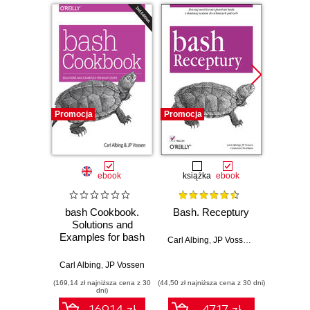
Promocja
Promocja
Bestselle
Promocj
ebook
książka
ebook
ksią
bash Cookbook.
Bash. Receptury
S
Solutions and
ope
Examples for bash
Wy
Carl Albing
,
JP Vossen
,
Cameron Ne
Users. 2nd Edition
Carl Albing
,
JP Vossen
(169,14 zł najniższa cena z 30
(44,50 zł najniższa cena z 30 dni)
(89,50 zł naj
dni)