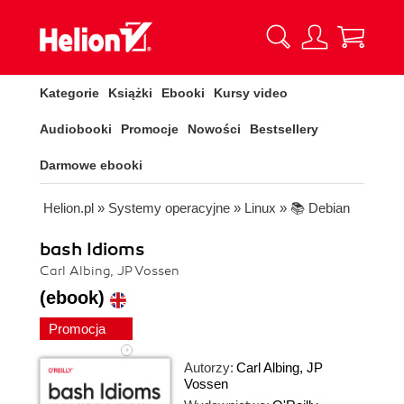
Kategorie
Książki
Ebooki
Kursy video
Audiobooki
Promocje
Nowości
Bestsellery
Darmowe ebooki
Helion.pl
»
Systemy operacyjne
»
Linux
»
📚 Debian
bash Idioms
Carl Albing, JP Vossen
(ebook)
Promocja
Autorzy:
Carl Albing
,
JP
Vossen