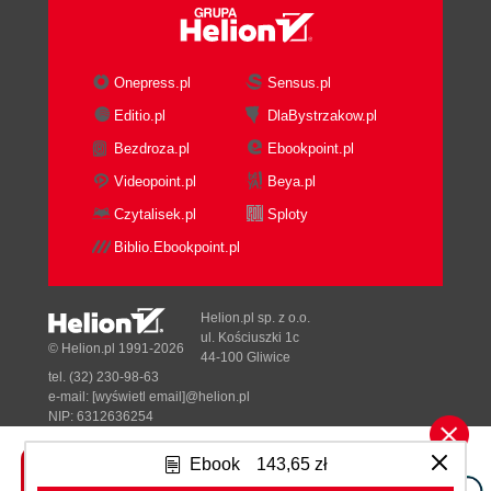
Local Variables
Function Special Cases
Time for printf
Onepress.pl
Sensus.pl
POSIX Output
Editio.pl
DlaBystrzakow.pl
Getting or Using the Date and Time
Bezdroza.pl
Ebookpoint.pl
printf for Reuse or Debugging
Style and Readability: Recap
Videopoint.pl
Beya.pl
7. List and Hash Handling
Czytalisek.pl
Sploty
Commonalities
Biblio.Ebookpoint.pl
Lists
Hashes
A Simple Word Count Example
Helion.pl sp. z o.o.
Style and Readability: Recap
ul. Kościuszki 1c
© Helion.pl 1991-2026
44-100 Gliwice
8. Arguing
tel. (32) 230-98-63
Your First Argument
e-mail:
[wyświetl email]@helion.pl
Having Options
NIP: 6312636254
Regon: 241989027
Parsing Options
Ebook
143,65 zł
Long Arguments
Designed with ♥ by
Tonik.pl