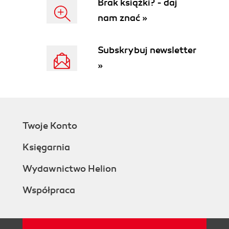
Brak książki? - daj
Shorthand for dirname or Suffix Removal
nam znać »
Other Modifiers
Conditional Substitutions
Default Values
Subskrybuj newsletter
Comma-Separated Lists
»
Modified Value
$RANDOM
Command Substitution
Style and Readability: Recap
5. Expressions and Arithmetic
Twoje Konto
Arithmetic
No Parentheses Needed
Księgarnia
Compound Commands
Style and Readability: Recap
Wydawnictwo Helion
6. Functional Framework
Współpraca
Calling Functions
Defining Functions
Function Parameters
Function Return Values