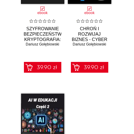
ebook
ebook
SZYFROWANIE
CHROŃ I
BEZPIECZEŃSTWO
ROZWIJAJ
KRYPTOGRAFIA:
BIZNES - CYBER
Dariusz Gołębiowski
CZĘŚĆ 1
Dariusz Gołębiowski
AI Część 1
Podstawowe
Wykorzystanie AI
pojęcia i koncepcje
w bezpieczeństwie
organizacji
39.90 zł
39.90 zł