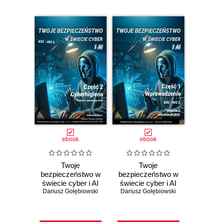
ebook
ebook
Twoje
Twoje
bezpieczeństwo w
bezpieczeństwo w
świecie cyber i AI
świecie cyber i AI
Dariusz Gołębiowski
2026 Część 2
Dariusz Gołębiowski
Część 1
Cyberhigiena
Wprowadzenie
2026