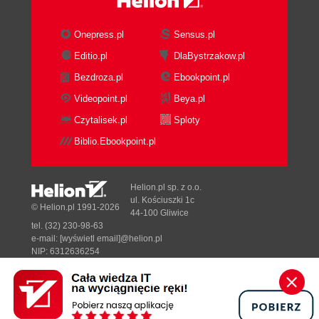
Onepress.pl
Sensus.pl
Editio.pl
DlaBystrzakow.pl
Bezdroza.pl
Ebookpoint.pl
Videopoint.pl
Beya.pl
Czytalisek.pl
Sploty
Biblio.Ebookpoint.pl
Helion.pl sp. z o.o.
ul. Kościuszki 1c
© Helion.pl 1991-2026
44-100 Gliwice
tel. (32) 230-98-63
e-mail:
[wyświetl email]@helion.pl
NIP: 6312636254
Regon: 241989027
Designed with ♥ by
Tonik.pl