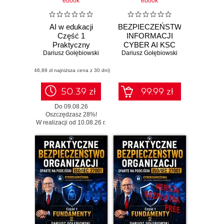
ebook
ebook
AI w edukacji
BEZPIECZEŃSTWO
Część 1
INFORMACJI
Praktyczny
CYBER AI KSC
Dariusz Gołębiowski
poradnik od
Dariusz Gołębiowski
SZBI ISO 27001
kuchni. Dla
Moduł 2 Ryzyko i
(46,89 zł najniższa cena z 30 dni)
edukatorów i
myślenie audytowe
edukatorek
50.39 zł
99.99 zł
Do 09.08.26
Oszczędzasz 28%!
W realizacji od 10.08.26 r.