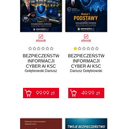
ebook
ebook
BEZPIECZEŃSTWO
BEZPIECZEŃSTWO
INFORMACJI
INFORMACJI
CYBER AI KSC
CYBER AI KSC
Gołębiowski Dariusz
ISO 27001 SZBI
Dariusz Gołębiowski
SZBI ISO 27001
NIS 2 dla szkoły
Moduł 1
publicznej Część 1
PODSTAWY
99.99 zł
49.99 zł