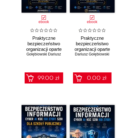
ebook
ebook
Praktyczne
Praktyczne
bezpieczeństwo
bezpieczeństwo
organizacji oparte
organizacji oparte
Gołębiowski Dariusz
na podejściu
na podejściu ISO
Dariusz Gołębiowski
ISO/IEC 27001
27001 Część 1
Fundamenty
Wersja Bezpłatna
99.00 zł
0.00 zł