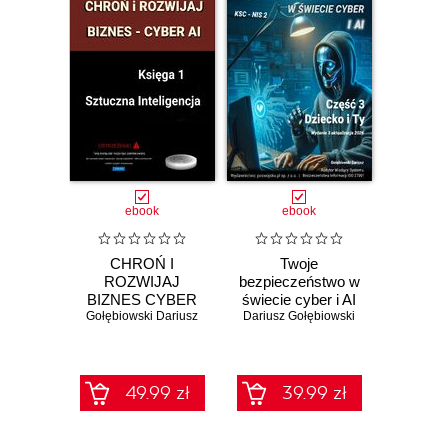
ebook
ebook
CHROŃ I
Twoje
ROZWIJAJ
bezpieczeństwo w
BIZNES CYBER
świecie cyber i AI
Gołębiowski Dariusz
AI Księga 1
Dariusz Gołębiowski
2026 Część 3
Sztuczna
Dziecko i Ty
Inteligencja
49.99 zł
39.99 zł