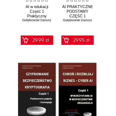
AI w edukacji
AI PRAKTYCZNE
Część 1
PODSTAWY
Praktyczny
CZĘŚĆ 1
Gołębiowski Dariusz
poradnik od
WPROWADZENIE
Gołębiowski Dariusz
podstaw 2025
29.99 zł
29.95 zł