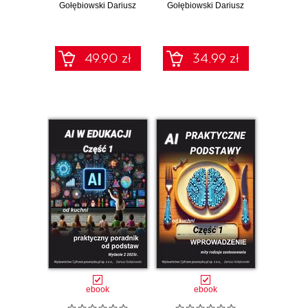
Gołębiowski Dariusz
siebie) w
Gołębiowski Dariusz
pomysły na
cyfrowym świecie
kreatywną naukę
2025
49.90 zł
34.99 zł
ebook
ebook