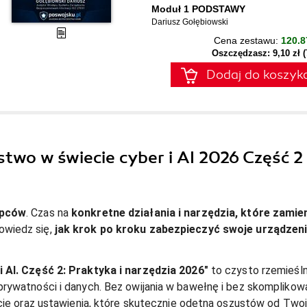
Moduł 1 PODSTAWY
Dariusz Gołębiowski
Cena zestawu:
120.8
Oszczędzasz: 9,10 zł 
Dodaj do koszyk
stwo w świecie cyber i AI 2026 Część 2
ępców
. Czas na 
konkretne działania i narzędzia, które zamien
owiedz się, 
jak krok po kroku zabezpieczyć swoje urządzenia
 AI. Część 2: Praktyka i narzędzia 2026"
 to czysto rzemieślni
rywatności i danych. Bez owijania w bawełnę i bez skomplikow
cje oraz ustawienia, które skutecznie odetną oszustów od Twoj