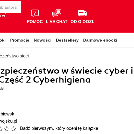
 zł
POMOC
LIVE CHAT
OD O,OOZŁ
oki
Promocje
Nowości
Bestsellery
Darmowe ebooki
czeństwo sieci
zpieczeństwo w świecie cyber i
Część 2 Cyberhigiena
ski
ębiowski
wojsku.pl
Bądź pierwszym, który oceni tę książkę