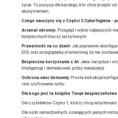
życia. To pozycja dla każdego, kto chce przejść o
ekosystemem.
Czego nauczysz się z Części 2 Cyberhigiena - 
Arsenał obronny:
 Przegląd i wybór najlepszych men
bezpiecznych kluczy sprzętowych.
Prywatność na co dzień:
 Jak poprawnie skonfigur
iOS) oraz przeglądarkę internetową, by nie zostawi
Bezpieczne korzystanie z AI:
 Jakie narzędzia i w
inteligencję i demaskować próby manipulacji.
Ochrona sieci domowej:
 Prosta instrukcja konfig
celu szyfrowania ruchu.
Dla kogo jest ta książka Twoje bezpieczeństwo 
Dla czytelników Części 1, którzy chcą natychmiast
Dla osób samodzielnych, szukających jasnych instrukc