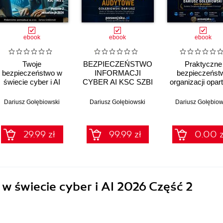
ebook
ebook
ebook
Twoje
BEZPIECZEŃSTWO
Praktyczne
bezpieczeństwo w
INFORMACJI
bezpieczeńst
świecie cyber i AI
CYBER AI KSC SZBI
organizacji opar
Część 1
ISO 27001 Moduł 2
podejściu ISO 2
Wprowadzenie 2026
Ryzyko i myślenie
Część 1 Fundam
Dariusz Gołębiowski
Dariusz Gołębiowski
Dariusz Gołębiow
audytowe
Wersja Bezpła
29.99 zł
99.99 zł
0.00 z
w świecie cyber i AI 2026 Część 2