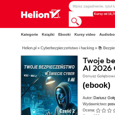
Kursy od 16,70
Kategorie
Książki
Ebooki
Kursy video
Audiobo
Helion.pl
»
Cyberbezpieczeństwo i hacking
»
📚 Bezpie
Twoje be
AI 2026 
Dariusz Gołębiow
(ebook)
Autor:
Dariusz Goł
Wydawnictwo:
pos
Ocena: