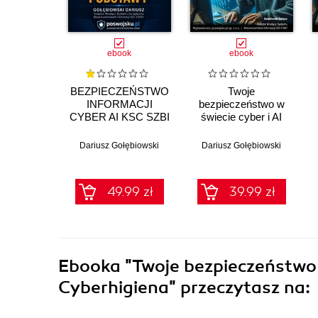
ebook
ebook
BEZPIECZEŃSTWO
Twoje
INFORMACJI
bezpieczeństwo w
CYBER AI KSC SZBI
świecie cyber i AI
ISO 27001 Moduł 1
2026 Część 3
PODSTAWY
Dziecko i Ty
Dariusz Gołębiowski
Dariusz Gołębiowski
49.99 zł
39.99 zł
Ebooka
"Twoje bezpieczeństwo 
Cyberhigiena"
przeczytasz na: