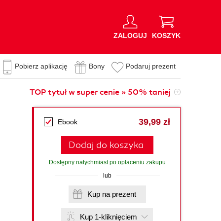
ZALOGUJ
KOSZYK
Pobierz aplikację
Bony
Podaruj prezent
TOP tytuł w super cenie » 50% taniej
39,99 zł
Ebook
Dodaj do koszyka
Dostępny natychmiast po opłaceniu zakupu
lub
Kup na prezent
Kup 1-kliknięciem