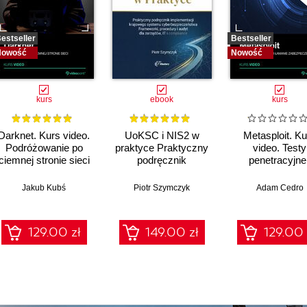
estseller
Bestseller
Nowość
Nowość
kurs
ebook
kurs
Darknet. Kurs video.
UoKSC i NIS2 w
Metasploit. Ku
Podróżowanie po
praktyce Praktyczny
video. Testy
ciemnej stronie sieci
podręcznik
penetracyjne 
implementacji
łamanie
Krajowego Systemu
zabezpiecze
Jakub Kubś
Piotr Szymczyk
Adam Cedro
Cyberbezpieczeństwa
Frameworki,
procedury, audyt dla
129.00 zł
149.00 zł
129.00 
zarządów, IT i
compliance