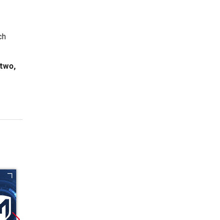
h 
two, 