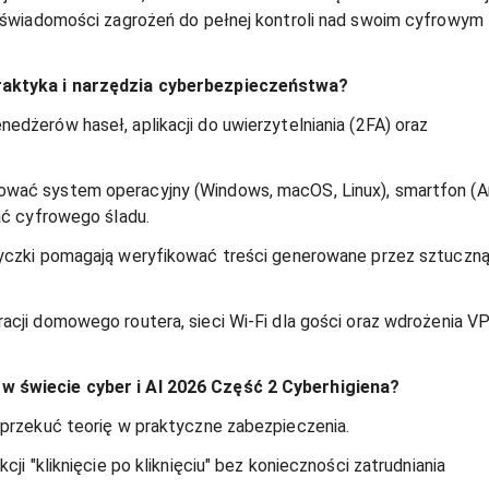
d świadomości zagrożeń do pełnej kontroli nad swoim cyfrowym 
praktyka i narzędzia cyberbezpieczeństwa?
edżerów haseł, aplikacji do uwierzytelniania (2FA) oraz 
ować system operacyjny (Windows, macOS, Linux), smartfon (An
ać cyfrowego śladu.
tyczki pomagają weryfikować treści generowane przez sztuczną
uracji domowego routera, sieci Wi-Fi dla gości oraz wdrożenia V
w świecie cyber i AI 2026 Część 2 Cyberhigiena?
 przekuć teorię w praktyczne zabezpieczenia.
ji "kliknięcie po kliknięciu" bez konieczności zatrudniania 