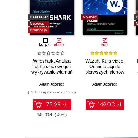
Bestseller
Nowość
B
Nowość
Promocja
książka
ebook
kurs
Wireshark. Analiza
Wazuh. Kurs video.
ruchu sieciowego i
Od instalacji do
wykrywanie włamań
pierwszych alertów
Adam Józefiok
Adam Józefiok
(74,50 zł najniższa cena z 30 dni)
75.99 zł
149.00 zł
149.00zł
(-49%)