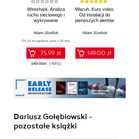
Wireshark. Analiza
Wazuh. Kurs video.
Dark
ruchu sieciowego i
Od instalacji do
wykrywanie
pierwszych alertów
Podró
włamań
ciemn
Adam Józefiok
Adam Józefiok
Ja
(74,50 zł najniższa cena z 30 dni)
75.99 zł
149.00 zł
1
149.00zł
(-49%)
Dariusz Gołębiowski -
pozostałe książki