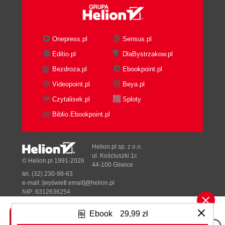
Onepress.pl
Sensus.pl
Editio.pl
DlaBystrzakow.pl
Bezdroza.pl
Ebookpoint.pl
Videopoint.pl
Beya.pl
Czytalisek.pl
Sploty
Biblio.Ebookpoint.pl
Helion.pl sp. z o.o.
ul. Kościuszki 1c
© Helion.pl 1991-2026
44-100 Gliwice
tel. (32) 230-98-63
e-mail:
[wyświetl email]@helion.pl
NIP: 6312636254
Regon: 241989027
Ebook
29,99 zł
Designed with ♥ by
Tonik.pl