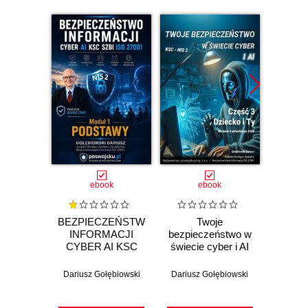
ebook
ebook
BEZPIECZEŃSTWO
Twoje
INFORMACJI
bezpieczeństwo w
bezpie
CYBER AI KSC
świecie cyber i AI
świeci
SZBI ISO 27001
2026 Część 3
2026
Moduł 1
Dziecko i Ty
Cyb
Dariusz Gołębiowski
Dariusz Gołębiowski
Darius
PODSTAWY