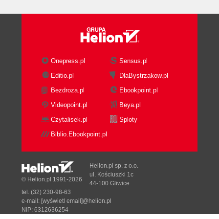
Onepress.pl
Sensus.pl
Editio.pl
DlaBystrzakow.pl
Bezdroza.pl
Ebookpoint.pl
Videopoint.pl
Beya.pl
Czytalisek.pl
Sploty
Biblio.Ebookpoint.pl
Helion.pl sp. z o.o.
ul. Kościuszki 1c
© Helion.pl 1991-2026
44-100 Gliwice
tel. (32) 230-98-63
e-mail:
[wyświetl email]@helion.pl
NIP: 6312636254
Regon: 241989027