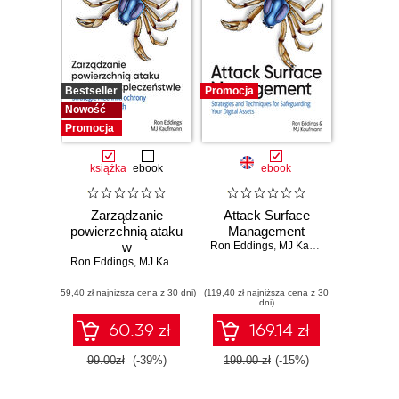
Bestseller
Promocja
Nowość
Promocja
książka
ebook
ebook
Zarządzanie
Attack Surface
powierzchnią ataku
Management
w
Ron Eddings
,
MJ Kaufmann
cyberbezpieczeństwie.
Ron Eddings
,
MJ Kaufmann
Strategie i techniki
(59,40 zł najniższa cena z 30 dni)
ochrony zasobów
(119,40 zł najniższa cena z 30
dni)
cyfrowych
60.39 zł
169.14 zł
99.00zł
(-39%)
199.00 zł
(-15%)