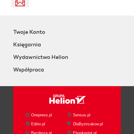
Twoje Konto
Księgarnia
Wydawnictwo Helion
Współpraca
Onepress.pl
Sensus.pl
Editio.pl
DlaBystrzakow.pl
Bezdroza.pl
Ebookpoint.pl