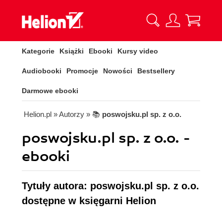
Kategorie
Książki
Ebooki
Kursy video
Audiobooki
Promocje
Nowości
Bestsellery
Darmowe ebooki
Helion.pl
» Autorzy
» 📚
poswojsku.pl sp. z o.o.
poswojsku.pl sp. z o.o. -
ebooki
Tytuły autora: poswojsku.pl sp. z o.o.
dostępne w księgarni Helion