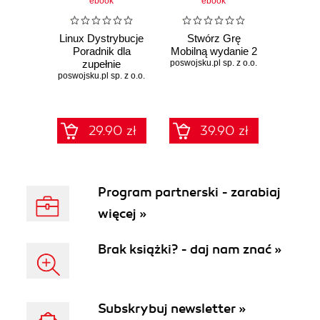
ebook
ebook
Linux Dystrybucje
Stwórz Grę
Poradnik dla
Mobilną wydanie 2
zupełnie
poswojsku.pl sp. z o.o.
poswojsku.pl sp. z o.o.
początkujących
29.90 zł
39.90 zł
Program partnerski - zarabiaj
więcej »
Brak książki? - daj nam znać »
Subskrybuj newsletter »