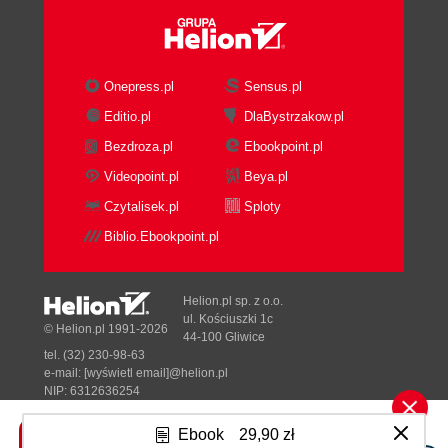
Onepress.pl
Sensus.pl
Editio.pl
DlaBystrzakow.pl
Bezdroza.pl
Ebookpoint.pl
Videopoint.pl
Beya.pl
Czytalisek.pl
Sploty
Biblio.Ebookpoint.pl
Helion.pl sp. z o.o.
ul. Kościuszki 1c
© Helion.pl 1991-2026
44-100 Gliwice
tel. (32) 230-98-63
e-mail:
[wyświetl email]@helion.pl
NIP: 6312636254
Regon: 241989027
Ebook
29,90 zł
Designed with ♥ by
Tonik.pl