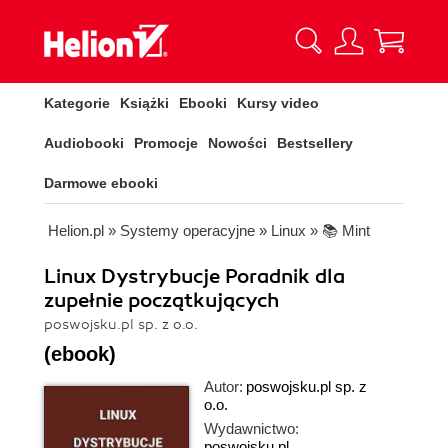
Kategorie
Książki
Ebooki
Kursy video
Audiobooki
Promocje
Nowości
Bestsellery
Darmowe ebooki
Helion.pl
»
Systemy operacyjne
»
Linux
»
📚 Mint
Linux Dystrybucje Poradnik dla
zupełnie początkujących
poswojsku.pl sp. z o.o.
(ebook)
Autor:
poswojsku.pl sp. z
o.o.
Wydawnictwo:
poswojsku.pl