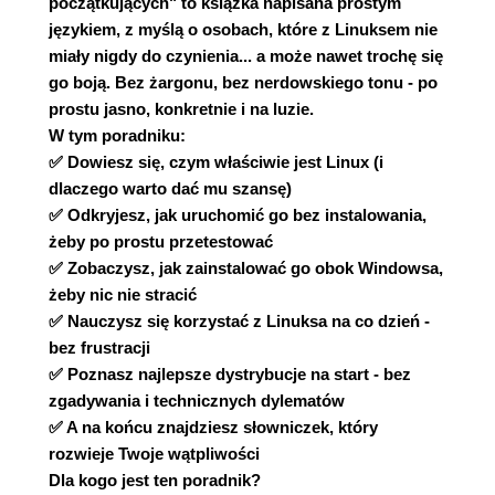
początkujących" to książka napisana prostym
językiem, z myślą o osobach, które z Linuksem nie
miały nigdy do czynienia... a może nawet trochę się
go boją. Bez żargonu, bez nerdowskiego tonu - po
prostu jasno, konkretnie i na luzie.
W tym poradniku:
✅ Dowiesz się, czym właściwie jest Linux (i
dlaczego warto dać mu szansę)
✅ Odkryjesz, jak uruchomić go bez instalowania,
żeby po prostu przetestować
✅ Zobaczysz, jak zainstalować go obok Windowsa,
żeby nic nie stracić
✅ Nauczysz się korzystać z Linuksa na co dzień -
bez frustracji
✅ Poznasz najlepsze dystrybucje na start - bez
zgadywania i technicznych dylematów
✅ A na końcu znajdziesz słowniczek, który
rozwieje Twoje wątpliwości
Dla kogo jest ten poradnik?