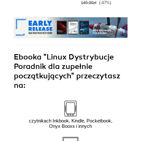
149.00zł
(-47%)
149.0
Ebooka
"Linux Dystrybucje
Poradnik dla zupełnie
początkujących"
przeczytasz
na:
czytnikach Inkbook, Kindle, Pocketbook,
Onyx Booxs i innych