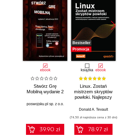
Bestseller
Promocj
Promocja
ebook
książka
ebook
Stwórz Grę
Linux. Zostań
Zabbix.
Mobilną wydanie 2
mistrzem skryptów
Konf
powłoki. Najlepszy
ob
przewodnik, z
admi
poswojsku.pl sp. z o.o.
którym
s
Donald A. Tevault
Dani
zoptymalizujesz,
mon
(74,50 zł najniższa cena z 30 dni)
(111,75 zł 
zautomatyzujesz i
usprawnisz każde
39.90 zł
78.97 zł
zadanie