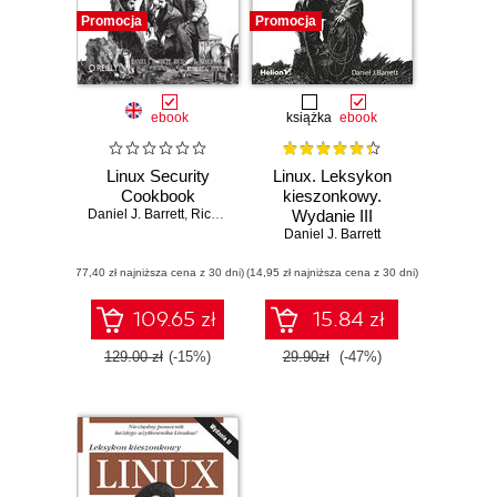
Promocja
Promocja
ebook
książka
ebook
Linux Security
Linux. Leksykon
Cookbook
kieszonkowy.
Daniel J. Barrett
,
Richard E. Silverman
Wydanie III
,
Robert G. Byrnes
Daniel J. Barrett
(77,40 zł najniższa cena z 30 dni)
(14,95 zł najniższa cena z 30 dni)
109.65 zł
15.84 zł
129.00 zł
(-15%)
29.90zł
(-47%)