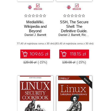
ebook
ebook
MediaWiki.
SSH, The Secure
Wikipedia and
Shell: The
Beyond
Definitive Guide.
Daniel J. Barrett
Daniel J. Barrett
The Definitive
,
Richard E. Silverman
Guide. 2nd Edition
(77,40 zł najniższa cena z 30 dni)
(83,40 zł najniższa cena z 30 dni)
109.65 zł
118.15 zł
129.00 zł
(-15%)
139.00 zł
(-15%)