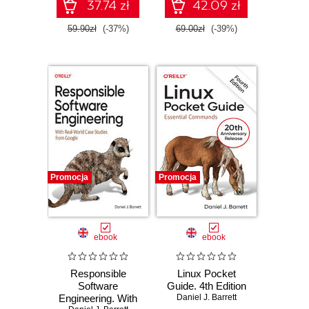
37.74 zł
42.09 zł
59.90zł
(-37%)
69.00zł
(-39%)
Promocja
Promocja
ebook
ebook
Responsible
Linux Pocket
Software
Guide. 4th Edition
Engineering. With
Daniel J. Barrett