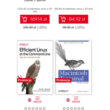
Real-World Case
Daniel J. Barrett
Studies from
(119,40 zł najniższa cena z 30
Google
(59,94 zł najniższa cena z 30 dni)
dni)
169.14 zł
84.92 zł
199.00 zł
(-15%)
99.90 zł
(-15%)
Promocja
Promocja
ebook
ebook