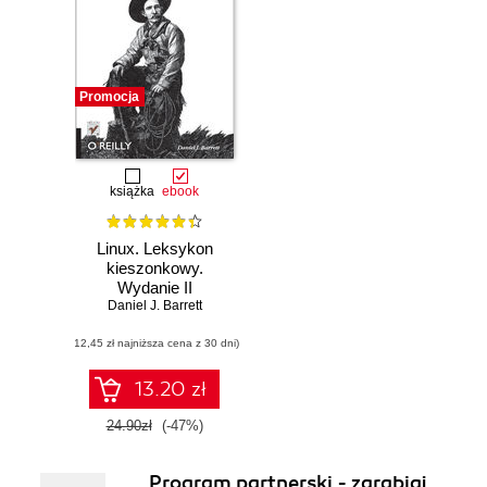
Promocja
książka
ebook
Linux. Leksykon
kieszonkowy.
Wydanie II
Daniel J. Barrett
(12,45 zł najniższa cena z 30 dni)
13.20 zł
24.90zł
(-47%)
Program partnerski - zarabiaj