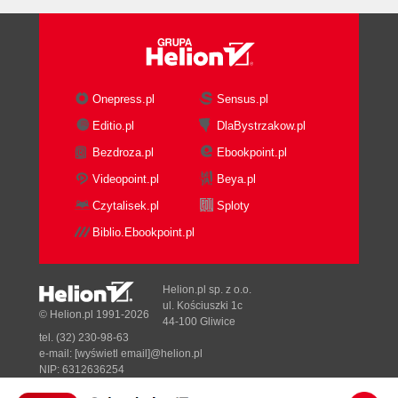
Onepress.pl
Sensus.pl
Editio.pl
DlaBystrzakow.pl
Bezdroza.pl
Ebookpoint.pl
Videopoint.pl
Beya.pl
Czytalisek.pl
Sploty
Biblio.Ebookpoint.pl
Helion.pl sp. z o.o.
ul. Kościuszki 1c
© Helion.pl 1991-2026
44-100 Gliwice
tel. (32) 230-98-63
e-mail:
[wyświetl email]@helion.pl
NIP: 6312636254
Regon: 241989027