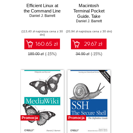
Efficient Linux at
Macintosh
the Command Line
Terminal Pocket
Daniel J. Barrett
Guide. Take
Command of Your
Daniel J. Barrett
Mac
(113,40 zł najniższa cena z 30
(20,94 zł najniższa cena z 30 dni)
dni)
160.65 zł
29.67 zł
189.00 zł
(-15%)
34.90 zł
(-15%)
Promocja
Promocja