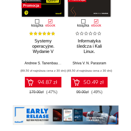
Promocja
książka
ebook
książka
ebook
Systemy
Informatyka
Cybers
operacyjne.
śledcza i Kali
każd
Wydanie V
Linux.
Przeprowadź
Bezpi
analizy nośników
pry
Andrew S. Tanenbaum
,
Herbert Bos
Shiva V. N. Parasram
Włodzimi
pamięci, ruchu
danyc
(89,50 zł najniższa cena z 30 dni)
(49,50 zł najniższa cena z 30 dni)
(111,75 zł 
sieciowego i
ur
zawartości RAM-u
94.87 zł
50.49 zł
za pomocą
narzędzi systemu
179.00zł
(-47%)
99.00zł
(-49%)
149.0
Kali Linux 2022.x.
Wydanie III