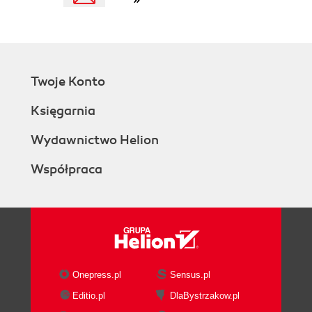
Editing
Summary
4. Cruising the Filesystem
Visiting Specific Directories Efficiently
Jump to Your Home Directory
Twoje Konto
Move Faster with Tab Completion
Hop to Frequently Visited Directories
Księgarnia
Using Aliases or Variables
Make a Big Filesystem Feel Smaller with
Wydawnictwo Helion
CDPATH
Współpraca
Organize Your Home Directory for Fast
Navigation
Returning to Directories Efficiently
Toggle Between Two Directories with cd -
Toggle Among Many Directories with
pushd and popd
Push a directory onto the stack
Onepress.pl
Sensus.pl
View a directory stack
Editio.pl
DlaBystrzakow.pl
Pop a directory from the stack