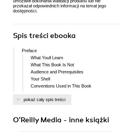
umożliwił dokonania walidacji produktu lub nie
przekazał odpowiednich informacji na temat jego
dostępności.
Spis treści
ebooka
Preface
What Youll Learn
What This Book Is Not
Audience and Prerequisites
Your Shell
Conventions Used in This Book
Using Code Examples
pokaż cały spis treści
OReilly Online Learning
How to Contact Us
Acknowledgments
O'Reilly Media - inne książki
I. Core Concepts
1. Combining Commands