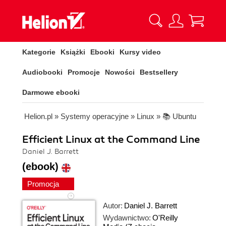
Kategorie
Książki
Ebooki
Kursy video
Audiobooki
Promocje
Nowości
Bestsellery
Darmowe ebooki
Helion.pl
»
Systemy operacyjne
»
Linux
»
📚 Ubuntu
Efficient Linux at the Command Line
Daniel J. Barrett
(ebook)
Promocja
Autor:
Daniel J. Barrett
Wydawnictwo:
O'Reilly