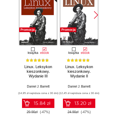
Promocja
Promocja
Promocj
książka
ebook
książka
ebook
Linux. Leksykon
Linux. Leksykon
kieszonkowy.
kieszonkowy.
Bezpi
Wydanie III
Wydanie II
Re
Daniel J. Barrett
Daniel J. Barrett
Daniel J.
(14,95 zł najniższa cena z 30 dni)
(12,45 zł najniższa cena z 30 dni)
(41,40 zł naj
15.84 zł
13.20 zł
29.90zł
(-47%)
24.90zł
(-47%)
69.0