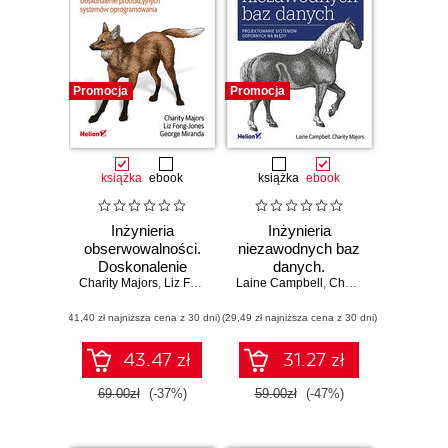
Promocja
Promocja
książka
ebook
książka
ebook
Inżynieria
Inżynieria
obserwowalności.
niezawodnych baz
Doskonalenie
danych.
Charity Majors
produkcyjnych
,
Liz Fong-Jones
Laine Campbell
,
Projektowanie
George Miranda
,
Charity Majors
systemów
systemów
(41,40 zł najniższa cena z 30 dni)
oprogramowania
(29,49 zł najniższa cena z 30 dni)
odpornych na
błędy
43.47 zł
31.27 zł
69.00zł
(-37%)
59.00zł
(-47%)