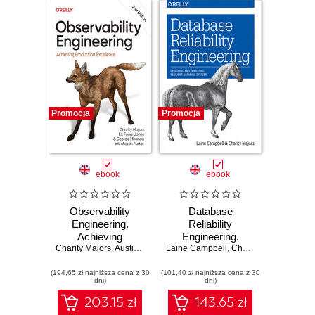
Promocja
Promocja
ebook
ebook
Observability
Database
Engineering.
Reliability
Achieving
Engineering.
Charity Majors
Production
,
Austin Parker
,
Laine Campbell
Liz Fong-Jones
Designing and
,
Charity Majors
Excellence. 2nd
Operating Resilient
(194,65 zł najniższa cena z 30
Edition
(101,40 zł najniższa cena z 30
Database Systems
dni)
dni)
203.15 zł
143.65 zł